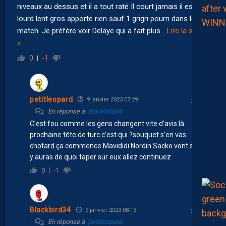
niveaux au dessus et il a tout raté Il court jamais il est
lourd lent gros apporte rien sauf 1 grigri pourri dans le
match. Je préfère voir Delaye qui a fait plus
…
Lire la suite
»
0
-1
petitleopard
9 janvier 2023 07:29
En réponse à
Blackbird34
C’est fou comme les gens changent vite d’avis là
prochaine tête de turc c’est qui ?souquet s’en vas
chotard ça commence Mavididi Nordin Sacko vont suivre
y auras de quoi taper sur eux allez continuez
0
-1
Blackbird34
9 janvier 2023 08:13
En réponse à
petitleopard