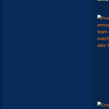
R
,
B
R
Y
A
N
T
E
I
X
E
I
R
A
…
L
E
S
I
N
F
O
S
D
E
M
O
H
A
M
E