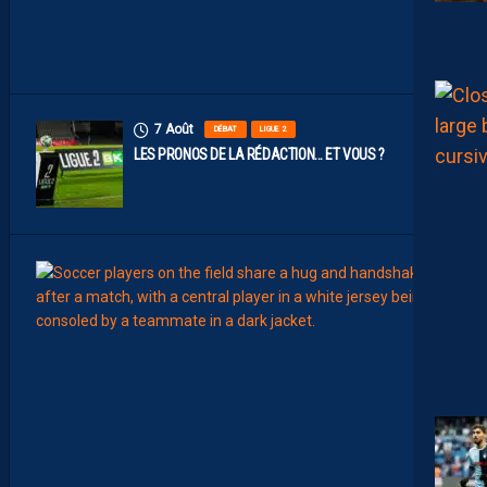
D
I
N
S
7 Août
DÉBAT
LIGUE 2
LES PRONOS DE LA RÉDACTION… ET VOUS ?
7
Août
MERCA
T
É
J
I
S
A
V
A
N
I
E