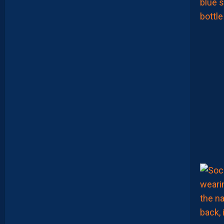
0
1
,
I
N
V
I
T
É
D
A
V
I
D
G
L
U
Z
M
A
N
D
E
L
’
A
F
T
E
R
F
O