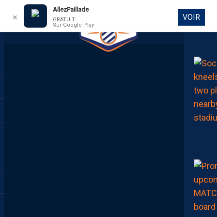
AllezPaillade
VOIR
✕
GRATUIT
Sur Google Play
DIRECT