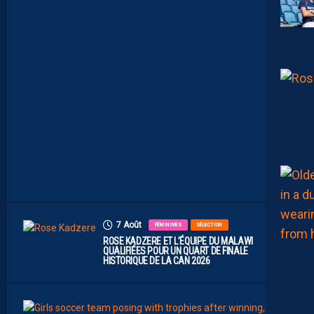
C
E
À
U
N
P
R
O
M
U
A
M
B
I
T
I
E
U
X
7 Août
FÉMININES
SÉLECTION
ROSE KADZERE ET L’ÉQUIPE DU MALAWI
QUALIFIÉES POUR UN QUART DE FINALE
HISTORIQUE DE LA CAN 2026
7