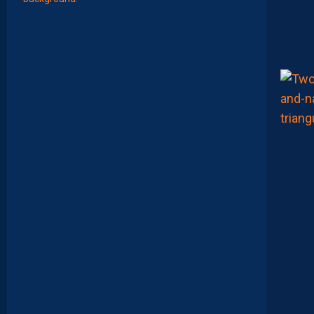
L
E
S
B
O
O
K
M
A
K
E
R
S
E
N
V
O
I
E
N
T
,
E
N
C
O
R
E
,
L
A
P