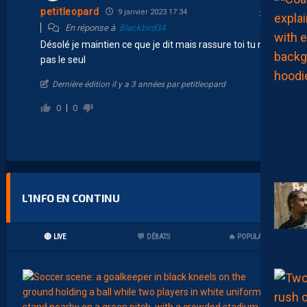
petitleopard
9 janvier 2023 17:34
En réponse à
Blackbird34
Désolé je maintien ce que je dit mais rassure toi tu n’est
pas le seul
Dernière édition il y a 3 années par petitleopard
0
0
L’INFO EN CONTINU
🔴 LIVE
💬 DÉBATS
🔥 POPULAIRES
00:02
MHSC-