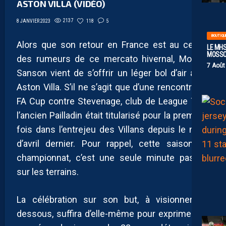
ASTON VILLA (VIDÉO)
2137
118
5
8 JANVIER 2023
BOUTIQU
Alors que son retour en France est au centre
LE MHS
MOSS
des rumeurs de ce mercato hivernal, Morgan
7 Août
Sanson vient de s’offrir un léger bol d’air avec
Aston Villa. S’il ne s’agit que d’une rencontre de
FA Cup contre Stevenage, club de League Two,
l’ancien Pailladin était titularisé pour la première
fois dans l’entrejeu des Villans depuis le mois
d’avril dernier. Pour rappel, cette saison en
championnat, c’est une seule minute passée
sur les terrains.
La célébration sur son but, à visionner ci-
dessous, suffira d’elle-même pour exprimer les