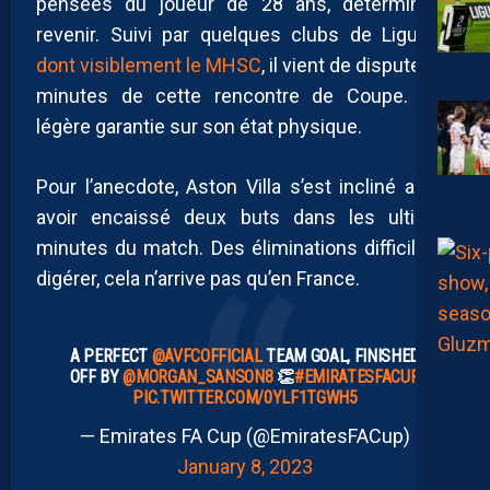
pensées du joueur de 28 ans, déterminé à
revenir. Suivi par quelques clubs de Ligue 1,
dont visiblement le MHSC
, il vient de disputer 66
minutes de cette rencontre de Coupe. Une
légère garantie sur son état physique.
Pour l’anecdote, Aston Villa s’est incliné après
avoir encaissé deux buts dans les ultimes
minutes du match. Des éliminations difficiles à
digérer, cela n’arrive pas qu’en France.
A PERFECT
@AVFCOFFICIAL
TEAM GOAL, FINISHED
OFF BY
@MORGAN_SANSON8
👏
#EMIRATESFACUP
PIC.TWITTER.COM/0YLF1TGWH5
— Emirates FA Cup (@EmiratesFACup)
January 8, 2023