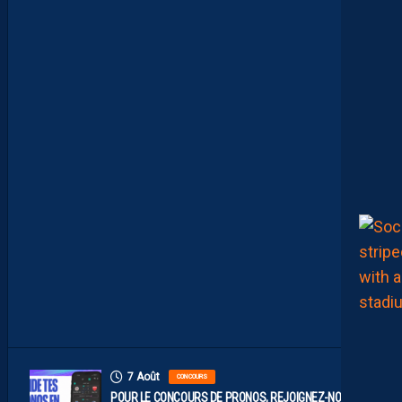
T
R
E
C
O
M
P
O
P
R
O
B
A
B
L
E
F
A
C
E
À
D
I
J
O
N
7 Août
CONCOURS
POUR LE CONCOURS DE PRONOS, REJOIGNEZ-NOUS