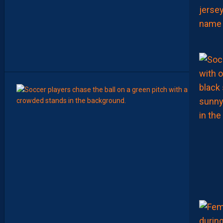
E
C
L
E
M
A
R
O
C
6
Août
MERCA
Y
A
N
I
S
Z
O
U
A
O
U
I
N
E
R
E