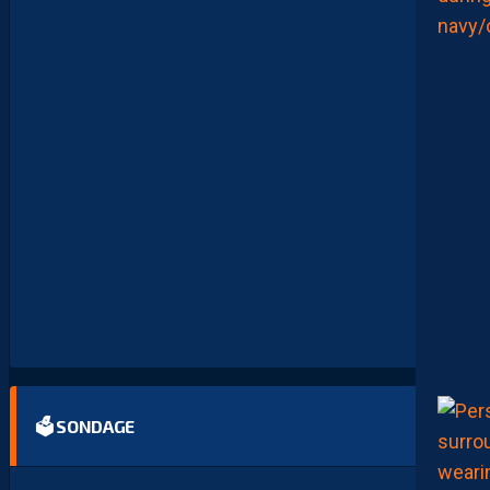
J
O
I
N
D
R
A
P
A
S
M
O
N
T
P
E
L
L
I
E
R
…
🗳 SONDAGE