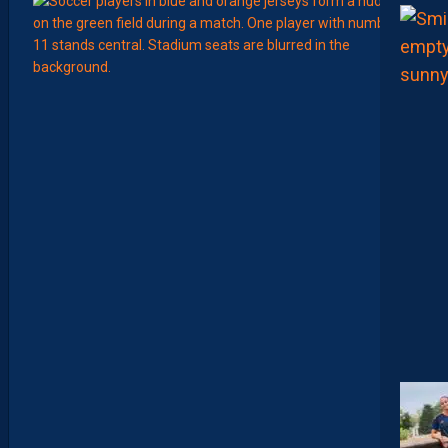
Août
EFFECT
L
E
S
N
O
U
V
E
A
U
X
N
U
M
É
R
O
S
D
E
N
O
S
P
A
I
L
L
A