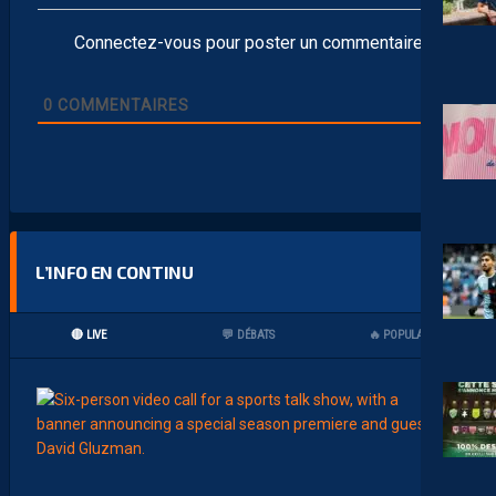
Connectez-vous pour poster un commentaire
0
COMMENTAIRES
L’INFO EN CONTINU
🔴 LIVE
💬 DÉBATS
🔥 POPULAIRES
11:00
AP TV
MÉDI
A