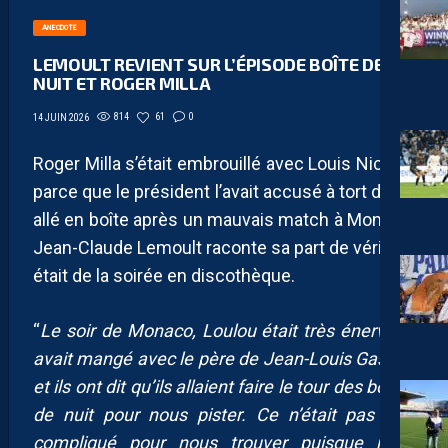
ANECDOTE
LEMOULT REVIENT SUR L’ÉPISODE BOÎTE DE
NUIT ET ROGER MILLA
814
61
0
14 JUIN 2026
Roger Milla s’était embrouillé avec Louis Nicollin
parce que le président l’avait accusé à tort d’être
allé en boîte après un mauvais match à Monaco.
Jean-Claude Lemoult raconte sa part de vérité. Il
était de la soirée en discothèque.
“
Le soir de Monaco, Loulou était très énervé. Il
avait mangé avec le père de Jean-Louis Gasset,
et ils ont dit qu’ils allaient faire le tour des boîtes
de nuit pour nous pister. Ce n’était pas très
compliqué pour nous trouver puisque nous