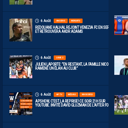
6 Août
ANCIENS
MERCATO
REDOUANE HALHAL REJOINT VENEZIA FC EN SERIE A
ET RETROUVERA AKOR ADAMS
6 Août
LIGUE 2
JULIEN LAPORTE: “EN RESTANT, LA FAMILLE NICOLLIN A
RAMENÉ UN ÉLAN AU CLUB.”
6 Août
AP TV
MÉDIAS
MHSC-DFCO
APSHOW, C’EST LA REPRISE! CE SOIR 21H SUR
YOUTUBE. INVITÉ DAVID GLUZMAN DE L’AFTER FOOT.