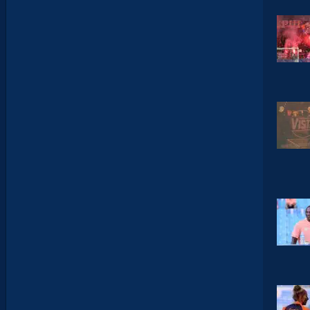
P
S
H
O
W
S
0
2
#
0
1
,
I
N
V
I
T
É
D
A
V
I
D
G
L
U
Z
M
A
N
D
E