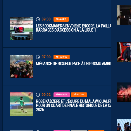
.
09:00
FINANCES
LES BOOKMAKERS ENVOIENT, ENCORE, LA PAILLADE EN
BARRAGES D’ACCESSION À LA LIGUE 1
07:00
MHSC-DFCO
MÉFIANCE DE RIGUEUR FACE À UN PROMU AMBITIEUX
00:02
FÉMININES
SÉLECTION
ROSE KADZERE ET L’ÉQUIPE DU MALAWI QUALIFIÉES
POUR UN QUART DE FINALE HISTORIQUE DE LA CAN
2026