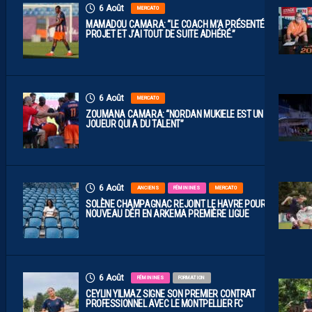
6 Août
MERCATO
MAMADOU CAMARA: “LE COACH M’A PRÉSENTÉ LE
PROJET ET J’AI TOUT DE SUITE ADHÉRÉ.”
6 Août
MERCATO
ZOUMANA CAMARA: “NORDAN MUKIELE EST UN
JOUEUR QUI A DU TALENT”
6 Août
ANCIENS
FÉMININES
MERCATO
SOLÈNE CHAMPAGNAC REJOINT LE HAVRE POUR UN
NOUVEAU DÉFI EN ARKEMA PREMIÈRE LIGUE
6 Août
FÉMININES
FORMATION
CEYLIN YILMAZ SIGNE SON PREMIER CONTRAT
PROFESSIONNEL AVEC LE MONTPELLIER FC