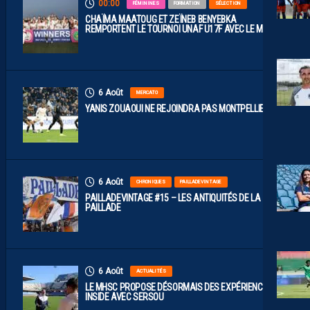
00:00
FÉMININES
FORMATION
SÉLECTION
CHAÏMA MAATOUG ET ZEÏNEB BENYEBKA
REMPORTENT LE TOURNOI UNAF U17F AVEC LE MAROC
6 Août
MERCATO
YANIS ZOUAOUI NE REJOINDRA PAS MONTPELLIER…
6 Août
CHRONIQUES
PAILLADEVINTAGE
PAILLADEVINTAGE #15 – LES ANTIQUITÉS DE LA
PAILLADE
6 Août
ACTUALITÉS
LE MHSC PROPOSE DÉSORMAIS DES EXPÉRIENCES
INSIDE AVEC SERSOU