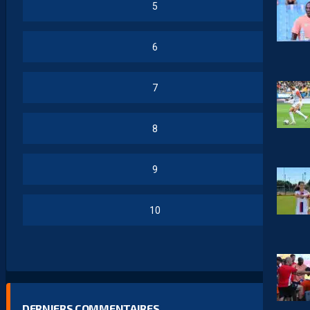
5
6
7
8
9
10
DERNIERS COMMENTAIRES