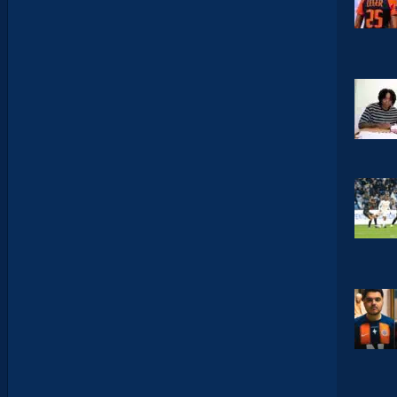
L
’
A
F
T
E
R
F
O
O
T
.
L
E
S
R
E
P
L
A
Y
S
S
O
N
T
D
I
S
P
O
S