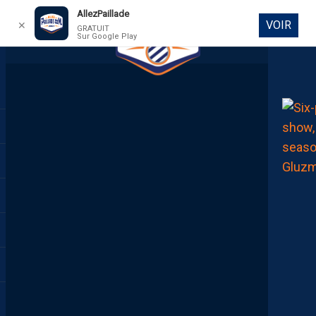
AllezPaillade
VOIR
✕
GRATUIT
Sur Google Play
DIRECT