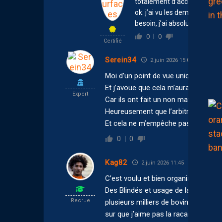
totalement d’accord avec toi
ok. j’ai vu les demies et la f
besoin, j’ai absolument pas
0
0
Certifié
Serein34
2 juin 2026 15:08
Moi d’un point de vue uniquement sp
Et j’avoue que cela m’aurait fait vr
Expert
Car ils ont fait un non match et je p
Heureusement que l’arbitre a sévit
Et cela ne m’empêche pas d’être un 
0
0
Kag82
2 juin 2026 11:45
C’est voulu et bien organisé !
Des Blindés et usage de la force con
Recrue
plusieurs milliers de bovins. La j’es
sur que j’aime pas la racaille mais q