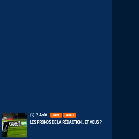
N
U
M
É
R
O
S
D
E
N
O
S
P
A
I
L
L
A
D
I
N
S
7 Août
DÉBAT
LIGUE 2
LES PRONOS DE LA RÉDACTION… ET VOUS ?