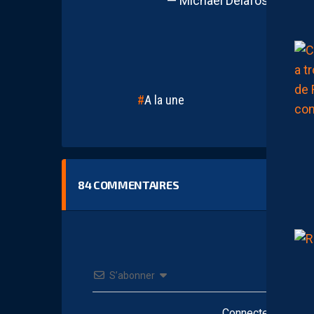
— Michaël Delafosse – Ma
A la une
84
COMMENTAIRES
S’abonner
Connectez-vous po