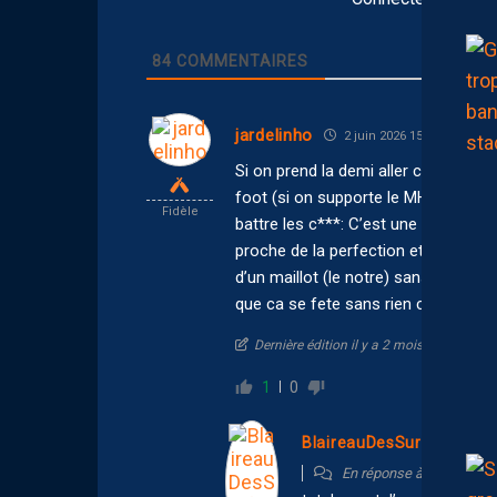
84
COMMENTAIRES
jardelinho
2 juin 2026 15:34
Si on prend la demi aller contre le 
foot (si on supporte le MHSC apriori
Fidèle
battre les c***: C’est une équipe fr
proche de la perfection et domine l
d’un maillot (le notre) sans l’amou
que ca se fete sans rien casser (
Dernière édition il y a 2 mois par jardeli
1
0
BlaireauDesSurfaces
En réponse à
jardelinho