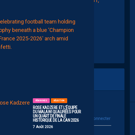
ire de Montpellier (@MDelafosse)
May 31,
2026
MHSC-DFCO
MÉFIANCE
DE
RIGUEUR
FACE
À
UN
PROMU
AMBITIEUX
7
Août
2026
FÉMININES
SÉLECTION
ROSE KADZERE ET L’ÉQUIPE
DU MALAWI QUALIFIÉES POUR
UN QUART DE FINALE
vous connecter
Se connecter avec :
HISTORIQUE DE LA CAN 2026
7 Août 2026
ur poster un commentaire