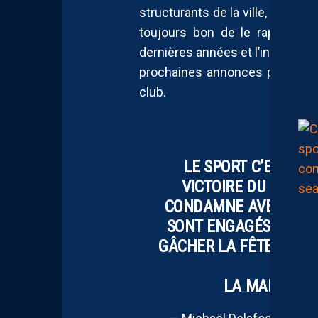
structurants de la ville, à comm
toujours bon de le rappeler. 
dernières années et l’incertitud
prochaines annonces pourrait b
club.
LE SPORT C’EST LA 
VICTOIRE DU
#PSG
E
CONDAMNE AVEC LA P
SONT ENGAGÉS DANS 
GÂCHER LA FÊTE. ILS 
DES V
LA MAIRIE…
H