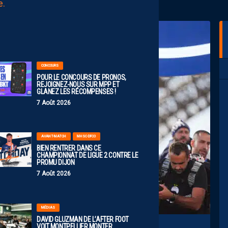
AUJOURD'HUI
à
00:00
CONCOURS
POUR LE CONCOURS DE PRONOS,
REJOIGNEZ-NOUS SUR MPP ET
GLANEZ LES RÉCOMPENSES !
7 Août 2026
AVANT-MATCH
MHSC-DFCO
BIEN RENTRER DANS CE
CHAMPIONNAT DE LIGUE 2 CONTRE LE
PROMU DIJON
7 Août 2026
MÉDIAS
DAVID GLUZMAN DE L’AFTER FOOT
VOIT MONTPELLIER MONTER