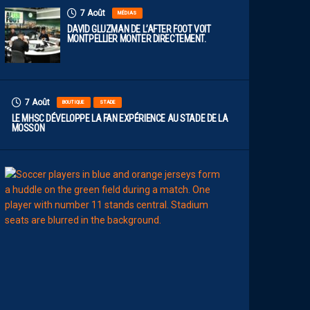
7 Août
MÉDIAS
DAVID GLUZMAN DE L’AFTER FOOT VOIT
MONTPELLIER MONTER DIRECTEMENT.
7 Août
BOUTIQUE
STADE
LE MHSC DÉVELOPPE LA FAN EXPÉRIENCE AU STADE DE LA
MOSSON
7
Août
EFFECTIF
L
E
S
N
O
U
V
E
A
U
X