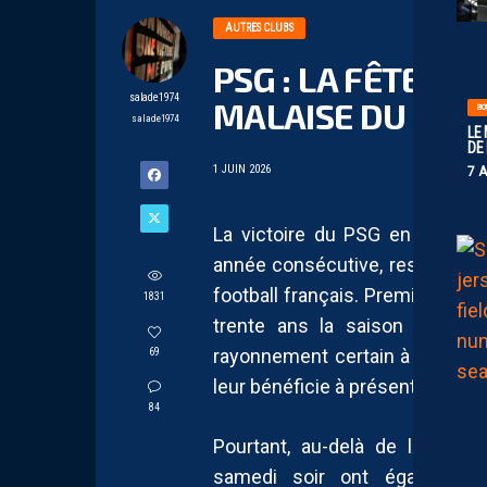
AUTRES CLUBS
PSG : LA FÊTE, 
salade1974
MALAISE DU FOO
BO
salade1974
LE
DE
1 JUIN 2026
7 
La victoire du PSG en finale 
année consécutive, restera c
football français. Premier club
1831
trente ans la saison passée, 
rayonnement certain à la Ligue 
69
leur bénéficie à présent.
84
Pourtant, au-delà de la perfo
samedi soir ont également 