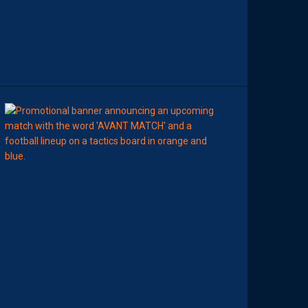
N
C
O
N
T
R
E
00:00
MHSC-DFCO
N
O
T
R
E
C
O
M
P
O
P
R
O
B
A
B
L