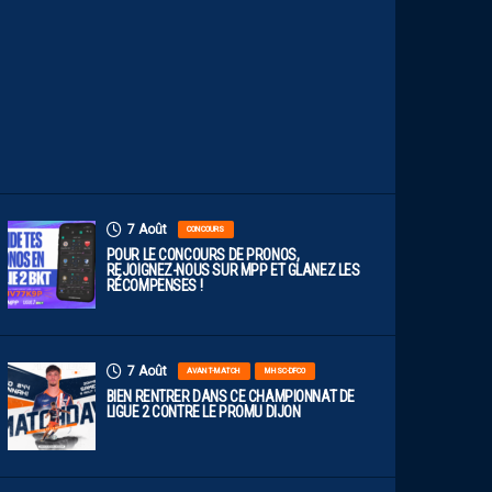
E
F
A
C
E
À
D
I
J
O
N
7 Août
CONCOURS
POUR LE CONCOURS DE PRONOS,
REJOIGNEZ-NOUS SUR MPP ET GLANEZ LES
RÉCOMPENSES !
7 Août
AVANT-MATCH
MHSC-DFCO
BIEN RENTRER DANS CE CHAMPIONNAT DE
LIGUE 2 CONTRE LE PROMU DIJON