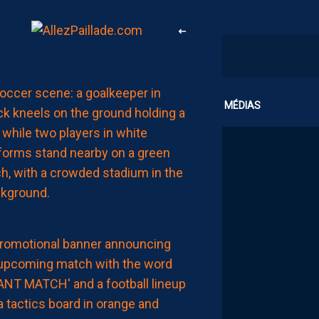
MHSC-DFCO
CLUB
MÉDIAS
L’ARBITRE
DE
LA
RENCONTRE
AUJOURD'HUI
à
00:02
MHSC-DFCO
NOTRE
COMPO
PROBABLE
FACE
À
DIJON