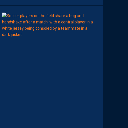
7
Août
MERCATO
T
É
J
I
S
A
V
A
N
I
E
R
,
B
R
Y
A
N
T
E
I
X
E
I
R