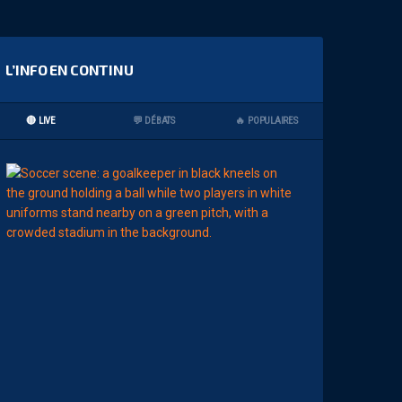
L’INFO EN CONTINU
🔴 LIVE
💬 DÉBATS
🔥 POPULAIRES
00:02
MHSC-DFCO
L
’
A
R
B
I
T
R
E
D
E
L
A
R
E