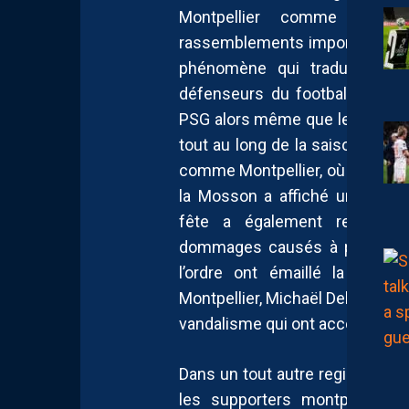
Montpellier comme dans 
rassemblements importants ont
phénomène qui traduit une ré
défenseurs du football local
PSG alors même que les clubs de
tout au long de la saison. Le co
comme Montpellier, où le MHSC 
la Mosson a affiché une affl
fête a également retenu l’a
dommages causés à plusieurs
l’ordre ont émaillé la soir
Montpellier, Michaël Delafosse,
vandalisme qui ont accompagné
Dans un tout autre registre, mai
les supporters montpelliérai