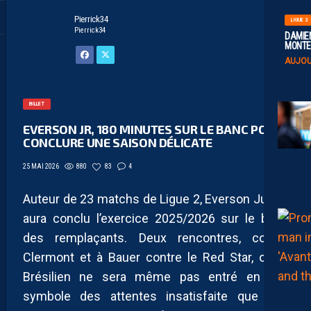
Pierrick34
LIGUE 2
Pierrick34
DAMIEN
MONTE 
AUJOU
BILLET
EVERSON JR, 180 MINUTES SUR LE BANC POUR
CONCLURE UNE SAISON DÉLICATE
880
83
4
25 MAI 2026
Auteur de 23 matchs de Ligue 2, Everson Junior
aura conclu l’exercice 2025/2026 sur le banc
des remplaçants. Deux rencontres, contre
Clermont et à Bauer contre le Red Star, où le
Brésilien ne sera même pas entré en jeu,
symbole des attentes insatisfaite que son