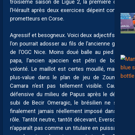
troisième saison de Ligue 2, la première dans
l’Hérault après deux exercices dépeint comme
prometteurs en Corse.
Agressif et besogneux. Voici deux adjectifs que
l’on pourrait adosser au fils de l’ancienne gloire
de l’OGC Nice. Moins doué balle au pied que
papa, l’ancien ajaccien est pétri de bonne
volonté. Le maillot est certes mouillé, mais la
plus-value dans le plan de jeu de Zoumana
Camara n’est pas tellement visible. Caution
défensive du milieu de Papus après le départ
subi de Becir Omeragic, le brésilien ne s’est
finalement jamais réellement imposé dans ce
rôle. Tantôt neutre, tantôt décevant, Everson Jr
n’apparaît pas comme un titulaire en puissance