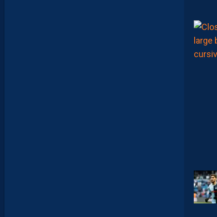
A
I
S
?
Z
O
U
M
A
N
A
C
A
M
A
R
A
M
A
I
T
R
I
S
E
S
E
S
S
U
J
E