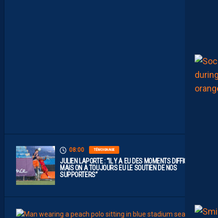
E
S
T
U
N
C
L
U
B
D
E
L
I
G
U
E
1
”
08:00
TÉMOIGNAGE
JULIEN LAPORTE : “IL Y A EU DES MOMENTS DIFFICILES,
MAIS ON A TOUJOURS EU LE SOUTIEN DE NOS
SUPPORTERS”