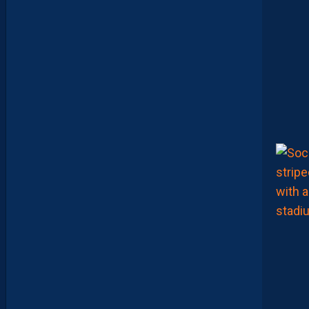
A
S
P
A
R
A
Î
T
R
E
P
R
É
T
E
N
T
I
E
U
X
,
M
A
I
S
L
E
M
H
S
C