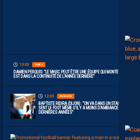
T
V
I
S
E
R
H
A
U
T
”
13:00
LIGUE 2
DAMIEN PERQUIS: “LE MHSC PEUT ÊTRE UNE ÉQUIPE QUI MONTE S’IL
EST DANS LA CONTINUITÉ DE L’ANNÉE DERNIÈRE”
12:00
MHSC-DFCO
BAPTISTE RIDIRA (DIJON) : “ON VA DANS UN STADE QUI
SENT LE FOOT MÊME S’IL Y A MOINS D’AMBIANCE CES
DERNIÈRES ANNÉES”