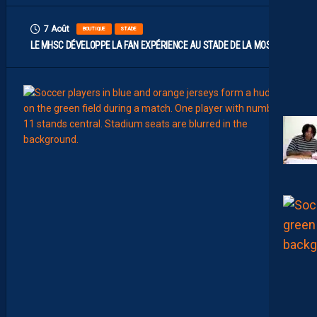
7 Août
BOUTIQUE
STADE
LE MHSC DÉVELOPPE LA FAN EXPÉRIENCE AU STADE DE LA MOSSON
7
Août
EFFECT
L
E
S
N
O
U
V
E
A
U
X
N
U
M
É
R
O
S
D