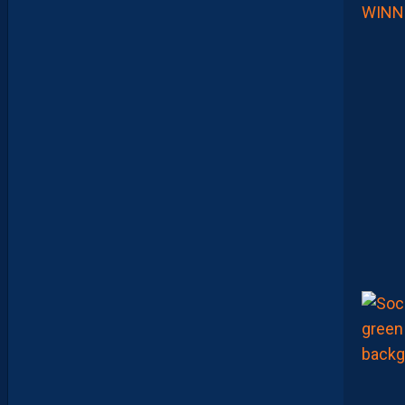
L
N
E
F
A
U
T
P
A
S
S
E
F
I
X
E
R
D
E
L
I
M
I
T
E
S
.
I
L
F
A
U