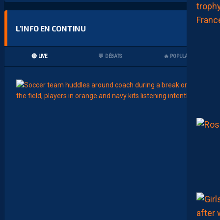
L’INFO EN CONTINU
🔴 LIVE
💬 DÉBATS
🔥 POPULAIRES
15:00
LIGUE 2
Z
O
U
M
A
N
A
C
A
M
A
R
A
:
“
I