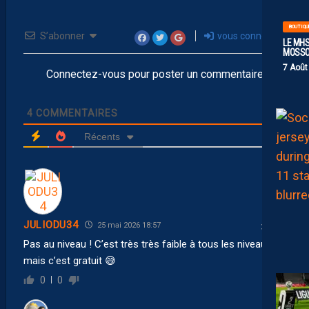
BOUTIQU
S’abonner
vous connecter
LE MHS
MOSS
7 Août
Connectez-vous pour poster un commentaire
4
COMMENTAIRES
Récents
JULIODU34
25 mai 2026 18:57
Pas au niveau ! C’est très très faible à tous les niveaux
mais c’est gratuit 😅
0
0