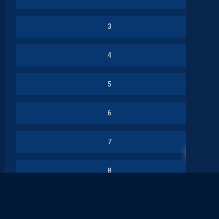
3
4
5
6
7
7
8
9