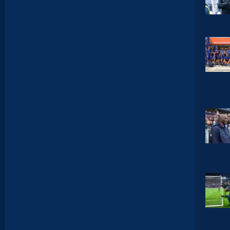
U
Z
M
A
N
D
E
L
’
A
F
T
E
R
F
O
O
T
.
L
E
S
R
E
P
L
A
Y
S
S
O
N