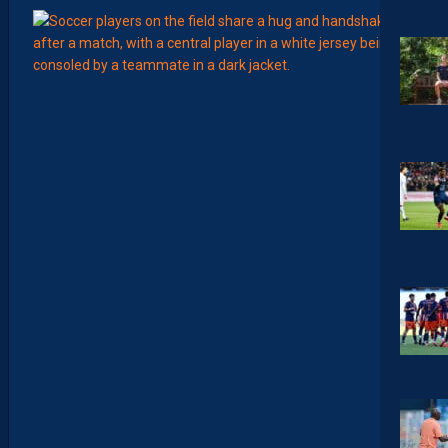
12:00
MERCA
T
É
J
I
S
A
V
A
N
I
E
R
,
B
R
Y
A
N
T
E
I
X
E
I
R
A
…