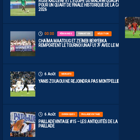
ROSE KADZERE ET L’ÉQUIPE DU MALAWI QUALIFIÉES
POUR UN QUART DE FINALE HISTORIQUE DE LA CAN
2026
00:00
FÉMININES
FORMATION
SÉLECTION
CHAÏMA MAATOUG ET ZEÏNEB BENYEBKA
REMPORTENT LE TOURNOI UNAF U17F AVEC LE MAROC
6 Août
MERCATO
YANIS ZOUAOUI NE REJOINDRA PAS MONTPELLIER…
6 Août
CHRONIQUES
PAILLADEVINTAGE
PAILLADEVINTAGE #15 – LES ANTIQUITÉS DE LA
PAILLADE