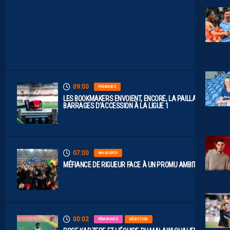
T
D
I
S
P
O
S
.
09:00
FINANCES
LES BOOKMAKERS ENVOIENT, ENCORE, LA PAILLADE EN
BARRAGES D’ACCESSION À LA LIGUE 1
07:00
MHSC-DFCO
MÉFIANCE DE RIGUEUR FACE À UN PROMU AMBITIEUX
00:02
FÉMININES
SÉLECTION