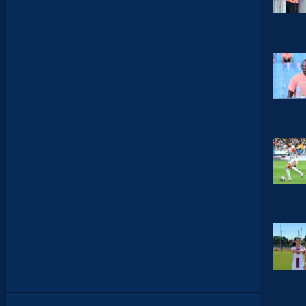
L
E
S
I
N
F
O
S
D
E
M
O
H
A
M
E
D
T
O
U
B
A
C
H
E
-
T
E
R