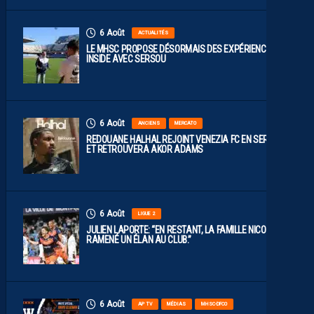
6 Août
ACTUALITÉS
LE MHSC PROPOSE DÉSORMAIS DES EXPÉRIENCES
INSIDE AVEC SERSOU
6 Août
ANCIENS
MERCATO
REDOUANE HALHAL REJOINT VENEZIA FC EN SERIE A
ET RETROUVERA AKOR ADAMS
6 Août
LIGUE 2
JULIEN LAPORTE: “EN RESTANT, LA FAMILLE NICOLLIN A
RAMENÉ UN ÉLAN AU CLUB.”
6 Août
AP TV
MÉDIAS
MHSC-DFCO