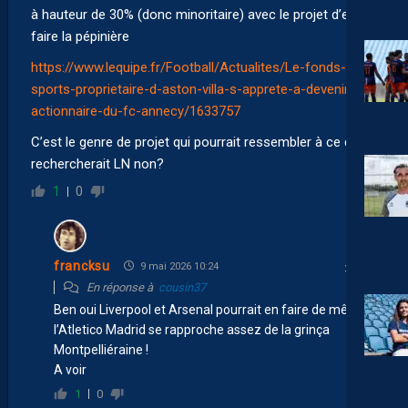
à hauteur de 30% (donc minoritaire) avec le projet d’en
faire la pépinière
https://www.lequipe.fr/Football/Actualites/Le-fonds-v-
sports-proprietaire-d-aston-villa-s-apprete-a-devenir-
actionnaire-du-fc-annecy/1633757
C’est le genre de projet qui pourrait ressembler à ce que
rechercherait LN non?
1
0
francksu
9 mai 2026 10:24
En réponse à
cousin37
Ben oui Liverpool et Arsenal pourrait en faire de même.
l’Atletico Madrid se rapproche assez de la grinça
Montpelliéraine !
A voir
1
0