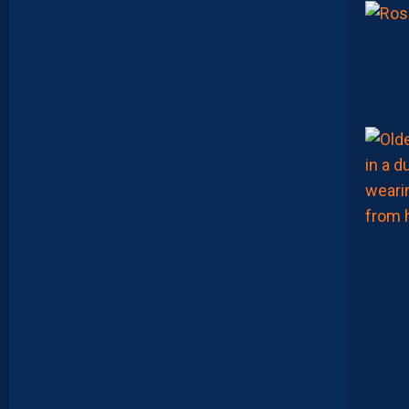
K
E
R
S
E
N
V
O
I
E
N
T
,
E
N
C
O
R
E
,
L
A
P
A
I
L
L
A
D
E
E
N