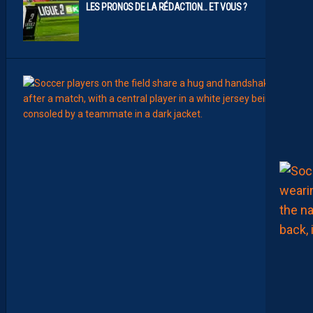
LES PRONOS DE LA RÉDACTION… ET VOUS ?
7
Août
MERCA
T
É
J
I
S
A
V
A
N
I
E
R
,
B
R
Y
A
N
T
E