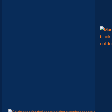
B
A
R
R
A
G
E
S
D
’
A
C
C
E
S
S
I
O
N
À
L
A
L
I
G
U
E
1
7