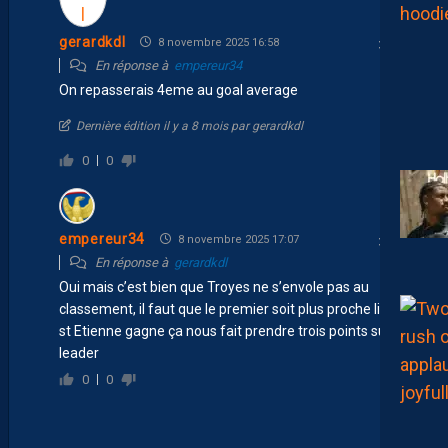
gerardkdl
8 novembre 2025 16:58
En réponse à
empereur34
On repasserais 4eme au goal average
Dernière édition il y a 8 mois par gerardkdl
0
0
empereur34
8 novembre 2025 17:07
En réponse à
gerardkdl
Oui mais c’est bien que Troyes ne s’envole pas au
classement, il faut que le premier soit plus proche limite
st Etienne gagne ça nous fait prendre trois points sur le
leader
0
0