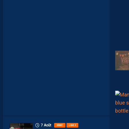
V
E
A
U
X
N
U
M
É
R
O
S
D
E
N
O
S
P
A
I
L
L
A
D
I
N
S
7 Août
DÉBAT
LIGUE 2