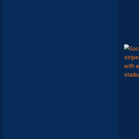
D
U
P
R
O
M
U
D
I
J
O
N
N
A
I
S
?
Z
O
U
M
A
N
A
C
A
M
A
R
A
M
A