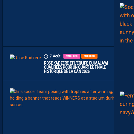
A
M
B
I
T
I
E
U
X
7 Août
FÉMININES
SÉLECTION
ROSE KADZERE ET L’ÉQUIPE DU MALAWI
QUALIFIÉES POUR UN QUART DE FINALE
HISTORIQUE DE LA CAN 2026
7
Août
FÉMIN
FORM
SÉLE
C
H
A
Ï