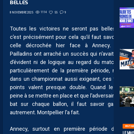
BELLES
1114
55
9
8 NOVEMBRE 2025
Toutes les victoires ne seront pas belles, et
c’est précisément pour cela qu’il faut savourer
celle décrochée hier face à Annecy. Les
Pailladins ont arraché un succès qui n’avait rien
d’évident ni de logique au regard du match et
particulièrement de la première période, mais
dans un championnat aussi exigeant, ces trois
points valent presque double. Quand le jeu
peine à se mettre en place et que l’adversaire se
bat sur chaque ballon, il faut savoir gagner
autrement. Montpellier l’a fait.
BOUTIQU
Annecy, surtout en première période donc,
LE MHS