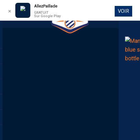
AllezPaillade
VOIR
✕
GRATUIT
Sur Google Play
DIRECT