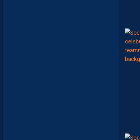
E
N
T
L
E
T
O
U
R
N
O
I
U
N
A
F
U
1
7
F
A
V
E
C
L
E
M
A
R
O
C