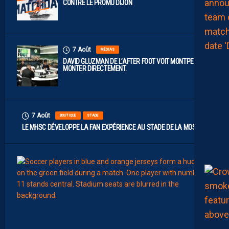
CONTRE LE PROMU DIJON
7 Août
MÉDIAS
DAVID GLUZMAN DE L’AFTER FOOT VOIT MONTPELLIER
MONTER DIRECTEMENT.
7 Août
BOUTIQUE
STADE
LE MHSC DÉVELOPPE LA FAN EXPÉRIENCE AU STADE DE LA MOSSON
7
Août
EFFECT
L
E
S
N
O
U