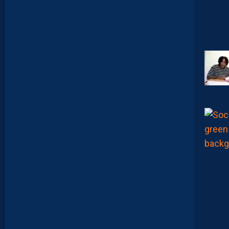
I
X
E
I
R
A
…
L
E
S
I
N
F
O
S
D
E
M
O
H
A
M
E
D
T
O
U
B
A
C
H
E