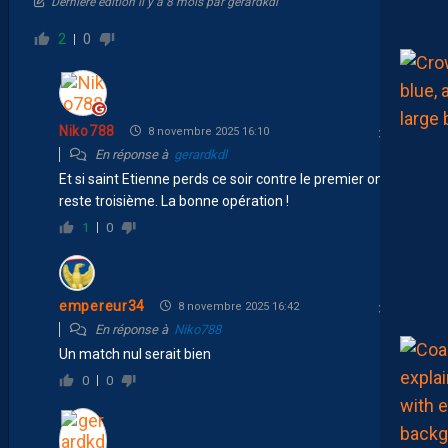
Dernière édition il y a 8 mois par gerardkdl
2
0
Niko788
8 novembre 2025 16:10
En réponse à
gerardkdl
Et si saint Etienne perds ce soir contre le premier on
reste troisième. La bonne opération !
1
0
empereur34
8 novembre 2025 16:42
En réponse à
Niko788
Un match nul serait bien
0
0