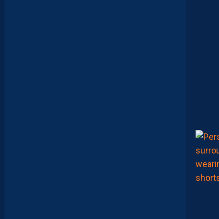
M
A
M
A
A
T
O
U
G
E
T
Z
E
Ï
N
E
B
B
E
N
Y
E
B
K
A
R
E
M
P
O
R
T