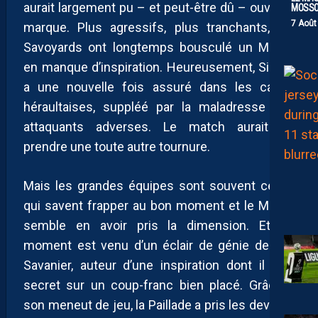
aurait largement pu – et peut-être dû – ouvrir la
MOSS
7 Août
marque. Plus agressifs, plus tranchants, les
Savoyards ont longtemps bousculé un MHSC
en manque d’inspiration. Heureusement, Simon
a une nouvelle fois assuré dans les cages
héraultaises, suppléé par la maladresse des
attaquants adverses. Le match aurait pu
prendre une toute autre tournure.
Mais les grandes équipes sont souvent celles
qui savent frapper au bon moment et le MHSC
semble en avoir pris la dimension. Et ce
moment est venu d’un éclair de génie de Téji
Savanier, auteur d’une inspiration dont il a le
secret sur un coup-franc bien placé. Grâce à
son meneut de jeu, la Paillade a pris les devants