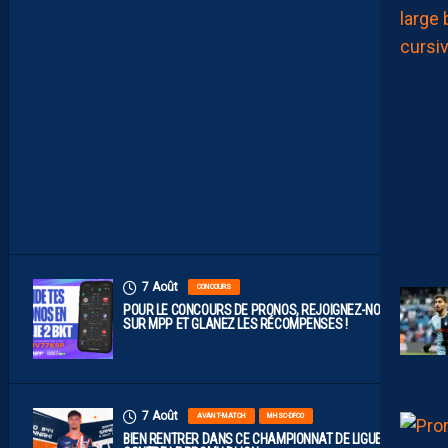
O
B
A
B
L
E
F
A
C
E
À
D
I
J
O
N
7 Août
CONCOURS
POUR LE CONCOURS DE PRONOS, REJOIGNEZ-NOUS
SUR MPP ET GLANEZ LES RÉCOMPENSES !
7 Août
AVANT-MATCH
MHSC-DFCO
BIEN RENTRER DANS CE CHAMPIONNAT DE LIGUE 2