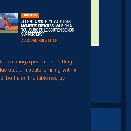
TÉMOIGNAGE
JULIEN LAPORTE : “IL Y A EU DES
MOMENTS DIFFICILES, MAIS ON A
TOUJOURS EU LE SOUTIEN DE NOS
SUPPORTERS”
AUJOURD'HUI à 08:00
Crédits LEquipe
MHSC-DFCO
QUID
DE
LA
CHALEUR
?
DU
PROMU
DIJONNAIS
?
ZOUMANA
CAMARA
MAITRISE
SES
SUJETS
AUJOURD'HUI