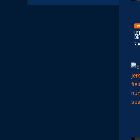
BO
LE
DE
7 