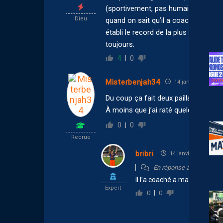
(sportivement, pas humainement) et 
Dieu
quand on sait qu’il a coaché Gaëtan
établi le record de la plus longue inv
toujours.
4
0
Misterbenjah34
14 janvier 2026 20:
Du coup ça fait deux pailladins dan
À moins que j’ai raté quelque chose 
0
0
Recrue
bribri
14 janvier 2026 20:2
En réponse à
Misterben
Il l’a coaché a marseille, pa
Expert
0
0