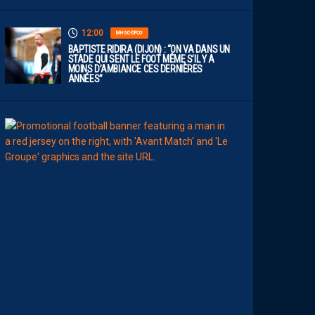
12:00
MHSC-DFCO
BAPTISTE RIDIRA (DIJON) : “ON VA DANS UN
STADE QUI SENT LE FOOT MÊME S’IL Y A
MOINS D’AMBIANCE CES DERNIÈRES
ANNÉES”
11:00
MHSC-DFCO
L
E
G
R
O
U
P
E
P
A
I
L
L
A
D
I