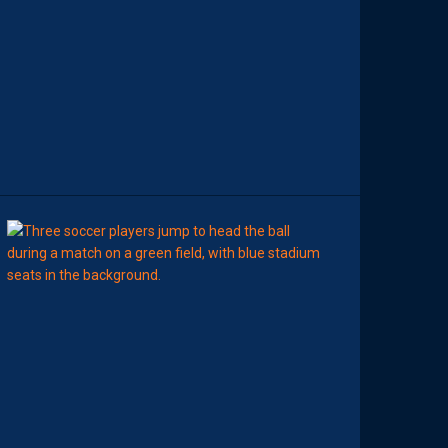
N
C
O
N
T
R
E
D
I
J
O
N
09:00
LIGUE 2
MHSC-DFCO
M
A
M
A
D
O
U
C
A
M
A