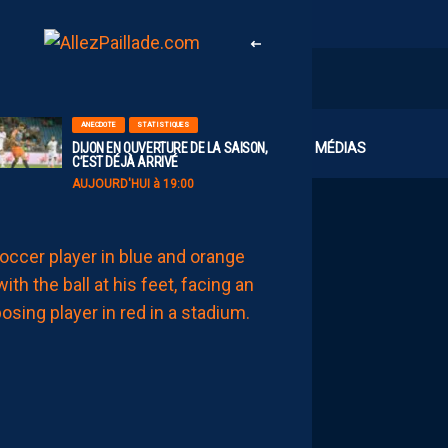
ANECDOTE
STATISTIQUES
CLUB
MÉDIAS
DIJON EN OUVERTURE DE LA SAISON,
C’EST DÉJÀ ARRIVÉ
AUJOURD'HUI à 19:00
MHSC-DFCO
JULIEN
LAPORTE
:
“ON
A
QU’UNE
ENVIE,
C’EST
COMMENCER
LE
CHAMPIONNAT”
AUJOURD'HUI