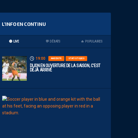
L’INFO EN CONTINU
🔴 LIVE
💬 DÉBATS
🔥 POPULAIRES
19:00
ANECDOTE
STATISTIQUES
DIJON EN OUVERTURE DE LA SAISON, C’EST
DÉJÀ ARRIVÉ
17:00
MHSC-DFCO
J
U
L
I
E
N