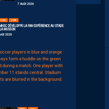
7 Août 2026
UTIQUE
STADE
 MHSC DÉVELOPPE LA FAN EXPÉRIENCE AU STADE
 LA MOSSON
Août 2026
EFFECTIF
LES
NOUVEAUX
NUMÉROS
DE
NOS
PAILLADINS
7
Août
2026
DÉBAT
LIGUE 2