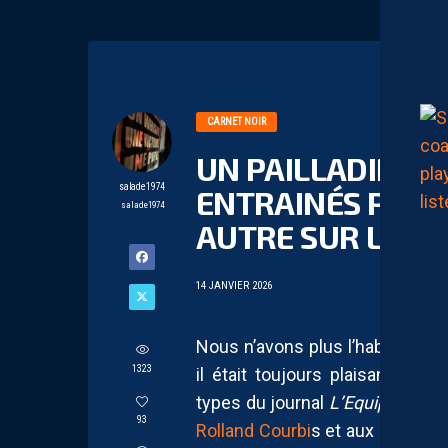
CARNET NOIR
UN PAILLADIN DA
salade1974
ENTRAINÉS PAR 
salade1974
AUTRE SUR LE BA
14 JANVIER 2026
Nous n’avons plus l’habitude d
1323
il était toujours plaisant de r
types du journal
L’Equipe.
Malh
93
Rolland Courbi
s et aux hommes 