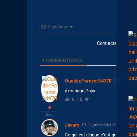
S’abonner
Connectez-vous po
4
COMMENTAIRES
OuedecForever34970
15 janvier 
y manque Papin
0
0
Dieu
Javary
14 janvier 2026 22:08
Ce qui est dingue c’est qu’ils aient