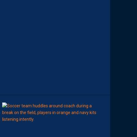
M
E
N
C
E
R
L
E
C
H
A
M
P
I
O
N
N
A
T
”
15:00
LIGUE 2
Z
O
U
M