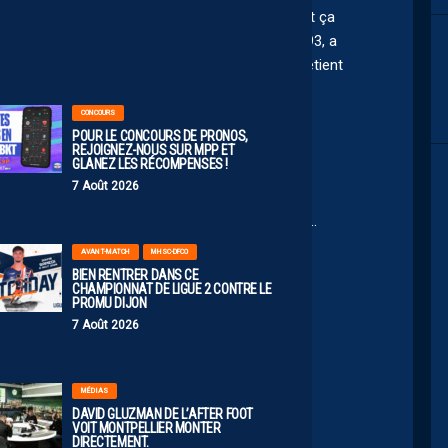
avait fait venir Porato pour prendre sa place. Et ça
à
 Huard à Bordeaux, qui sous ses ordres, en 92-93, a
00:00
incibilité pour un gardien (1 176 minutes), qu’il détient
CONCOURS
POUR LE CONCOURS DE PRONOS,
REJOIGNEZ-NOUS SUR MPP ET
GLANEZ LES RÉCOMPENSES !
10
7 Août 2026
s le onze de départ…
et que Laurent Blanc n’est plus l’un des n’autre….
AVANT-MATCH
MHSC-DFCO
BIEN RENTRER DANS CE
CHAMPIONNAT DE LIGUE 2 CONTRE LE
PROMU DIJON
4
7 Août 2026
jah34
s chez nous c’est pour ca
MÉDIAS
DAVID GLUZMAN DE L’AFTER FOOT
VOIT MONTPELLIER MONTER
DIRECTEMENT.