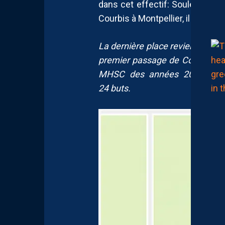
dans cet effectif: Souleymane
Courbis à Montpellier, il est u
La dernière place revient à
Sou
premier passage de Courbis. Pa
MHSC des années 2010. Avec 
24 buts.