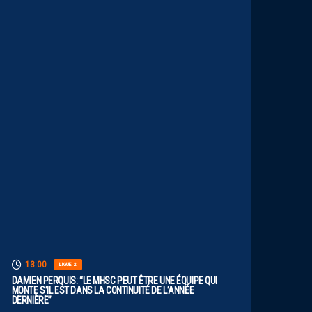
I
M
I
T
E
S
.
I
L
F
A
U
T
V
I
S
E
R
H
A
U
T
”
13:00
LIGUE 2
DAMIEN PERQUIS: “LE MHSC PEUT ÊTRE UNE ÉQUIPE QUI
MONTE S’IL EST DANS LA CONTINUITÉ DE L’ANNÉE
DERNIÈRE”