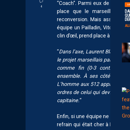
“Coach”. Parmi eux de (très) g
LI
4
place que le marseillais a 
DA
QUI
reconversion. Mais assez fièr
DE
AU
équipe un Pailladin, Vitorino Hi
clin d’œil, prend place à côté d
“
Dans l’axe, Laurent Blanc, capi
le projet marseillais par Rolla
comme fin (0-3 contre Parm
ensemble. À ses côtés, l’un 
L’homme aux 512 apparitions e
ordres de celui qui deviendrait 
capitaine.
“
Enfin, si une équipe ne se com
refrain qui était cher à Rollan