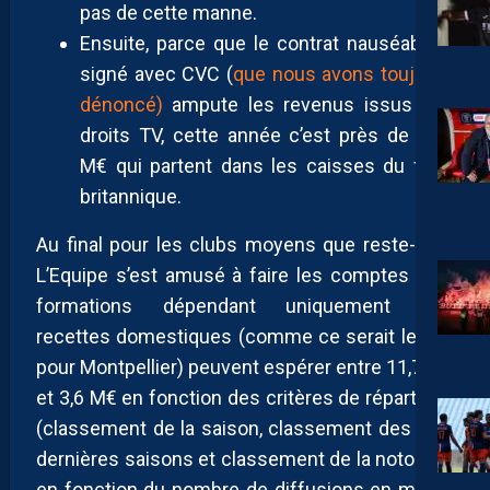
pas de cette manne.
Ensuite, parce que le contrat nauséabond
signé avec CVC (
que nous avons toujours
dénoncé)
ampute les revenus issus des
droits TV, cette année c’est près de 65,5
M€ qui partent dans les caisses du fond
britannique.
Au final pour les clubs moyens que reste-t-il ?
L’Equipe s’est amusé à faire les comptes : les
formations dépendant uniquement des
recettes domestiques (comme ce serait le cas
pour Montpellier) peuvent espérer entre 11,7 M€
et 3,6 M€ en fonction des critères de répartition
(classement de la saison, classement des cinq
dernières saisons et classement de la notoriété
en fonction du nombre de diffusions en match