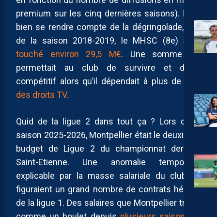
premium sur les cinq dernières saisons). Pour
bien se rendre compte de la dégringolade, lors
de la saison 2018-2019, le MHSC (8e)
avait
touché environ 29,5 M€
. Une somme qui
permettait au club de survivre et d’être
compétitif alors qu’il dépendait à plus de
70%
des droits TV
.
Quid de la ligue 2 dans tout ça ? Lors de la
saison 2025-2026, Montpellier était le deuxième
budget de Ligue 2 du championnat derrière
Saint-Etienne. Une anomalie temporaire
explicable par la masse salariale du club où
figuraient un grand nombre de contrats hérités
de la ligue 1. Des salaires que Montpellier traine
comme un boulet depuis
plusieurs saisons
et