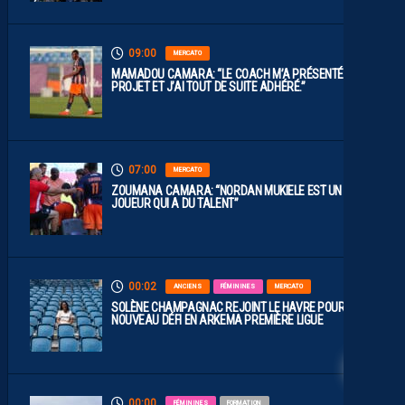
09:00
MERCATO
MAMADOU CAMARA: “LE COACH M’A PRÉSENTÉ LE
PROJET ET J’AI TOUT DE SUITE ADHÉRÉ.”
07:00
MERCATO
ZOUMANA CAMARA: “NORDAN MUKIELE EST UN
JOUEUR QUI A DU TALENT”
00:02
ANCIENS
FÉMININES
MERCATO
SOLÈNE CHAMPAGNAC REJOINT LE HAVRE POUR UN
NOUVEAU DÉFI EN ARKEMA PREMIÈRE LIGUE
28
00:00
FÉMININES
FORMATION