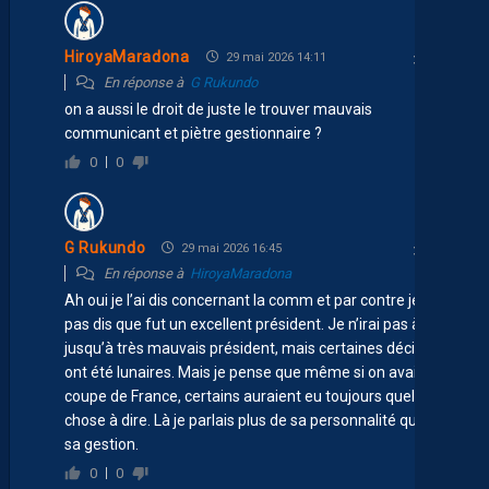
HiroyaMaradona
29 mai 2026 14:11
En réponse à
G Rukundo
on a aussi le droit de juste le trouver mauvais
communicant et piètre gestionnaire ?
0
0
G Rukundo
29 mai 2026 16:45
En réponse à
HiroyaMaradona
Ah oui je l’ai dis concernant la comm et par contre je n’ai
pas dis que fut un excellent président. Je n’irai pas à dire
jusqu’à très mauvais président, mais certaines décisions
ont été lunaires. Mais je pense que même si on avait une
coupe de France, certains auraient eu toujours quelque
chose à dire. Là je parlais plus de sa personnalité que de
sa gestion.
0
0