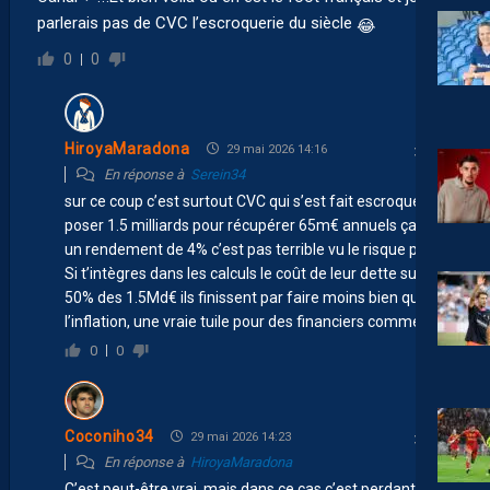
parlerais pas de CVC l’escroquerie du siècle
😂
0
0
HiroyaMaradona
29 mai 2026 14:16
En réponse à
Serein34
sur ce coup c’est surtout CVC qui s’est fait escroquer:
poser 1.5 milliards pour récupérer 65m€ annuels ça fait
un rendement de 4% c’est pas terrible vu le risque pris.
Si t’intègres dans les calculs le coût de leur dette sur
50% des 1.5Md€ ils finissent par faire moins bien que
l’inflation, une vraie tuile pour des financiers comme eux.
0
0
Coconiho34
29 mai 2026 14:23
En réponse à
HiroyaMaradona
C’est peut-être vrai, mais dans ce cas c’est perdant-