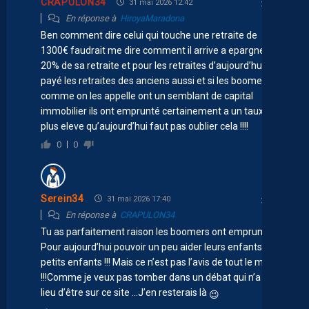
CRAPULON34
31 mai 2026 12:42
En réponse à
HiroyaMaradona
Ben comment dire celui qui touche une retraite de
1300€ faudrait me dire comment il arrive a epargner
20% de sa retraite et pour les retraites d’aujourd’hui ont
payé les retraites des anciens aussi et si les boomers
comme on les appelle ont un semblant de capital
immobilier ils ont emprunté certainement a un taux bien
plus eleve qu’aujourd’hui faut pas oublier cela !!!!
0
0
Serein34
31 mai 2026 17:40
En réponse à
CRAPULON34
Tu as parfaitement raison les boomers ont emprunté !!!
Pour aujourd’hui pouvoir un peu aider leurs enfants et
petits enfants !!! Mais ce n’est pas l’avis de tout le monde
!!!Comme je veux pas tomber dans un débat qui n’a pas
lieu d’être sur ce site …J’en resterais là
😉