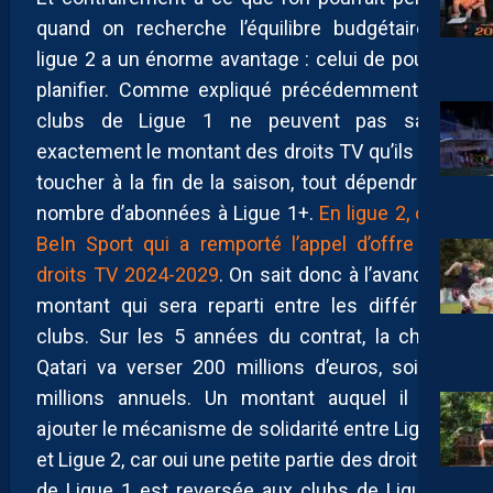
quand on recherche l’équilibre budgétaire, la
ligue 2 a un énorme avantage : celui de pouvoir
planifier. Comme expliqué précédemment, les
clubs de Ligue 1 ne peuvent pas savoir
exactement le montant des droits TV qu’ils vont
toucher à la fin de la saison, tout dépendra du
nombre d’abonnées à Ligue 1+.
En ligue 2, c’est
BeIn Sport qui a remporté l’appel d’offre des
droits TV 2024-2029
. On sait donc à l’avance le
montant qui sera reparti entre les différents
clubs. Sur les 5 années du contrat, la chaîne
Qatari va verser 200 millions d’euros, soit 40
millions annuels. Un montant auquel il faut
ajouter le mécanisme de solidarité entre Ligue 1
et Ligue 2, car oui une petite partie des droits TV
de Ligue 1 est reversée aux clubs de Ligue 2.