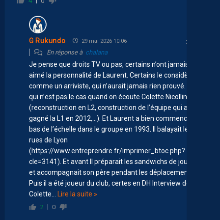
4
0
G Rukundo
29 mai 2026 10:06
En réponse à
chalana
Je pense que droits TV ou pas, certains n’ont jamais
aimé la personnalité de Laurent. Certains le considèrent
comme un arriviste, qui n’aurait jamais rien prouvé. Ce
qui n’est pas le cas quand on écoute Colette Nicollin
(reconstruction en L2, construction de l’équipe qui a
gagné la L1 en 2012,…). Et Laurent a bien commencé en
bas de l’échelle dans le groupe en 1993. Il balayait les
rues de Lyon
(https://www.entreprendre.fr/imprimer_btoc.php?
cle=3141). Et avant Il préparait les sandwichs de joueurs
et accompagnait son père pendant les déplacements .
Puis il a été joueur du club, certes en DH Interview de
Colette
…
Lire la suite »
2
0