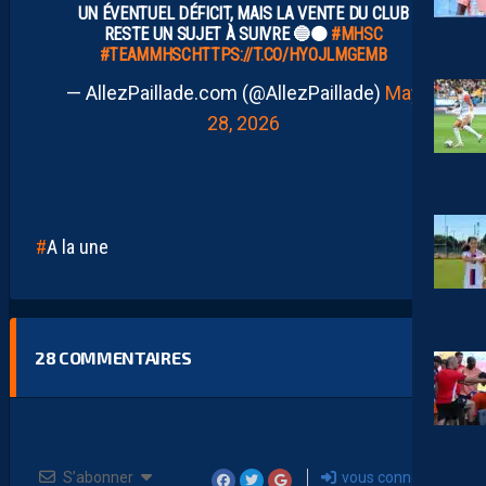
UN ÉVENTUEL DÉFICIT, MAIS LA VENTE DU CLUB
RESTE UN SUJET À SUIVRE 🔵🟠
#MHSC
#TEAMMHSC
HTTPS://T.CO/HYOJLMGEMB
— AllezPaillade.com (@AllezPaillade)
May
28, 2026
A la une
28
COMMENTAIRES
S’abonner
vous connecter