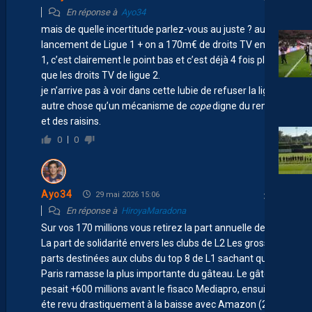
En réponse à
Ayo34
mais de quelle incertitude parlez-vous au juste ? au
lancement de Ligue 1 + on a 170m€ de droits TV en ligue
1, c’est clairement le point bas et c’est déjà 4 fois plus
que les droits TV de ligue 2.
je n’arrive pas à voir dans cette lubie de refuser la ligue 1
autre chose qu’un mécanisme de
cope
digne du renard
et des raisins.
0
0
Ayo34
29 mai 2026 15:06
En réponse à
HiroyaMaradona
Sur vos 170 millions vous retirez la part annuelle de CVC
La part de solidarité envers les clubs de L2 Les grosses
parts destinées aux clubs du top 8 de L1 sachant que
Paris ramasse la plus importante du gâteau. Le gâteau il
pesait +600 millions avant le fisaco Mediapro, ensuite il a
éte revu drastiquement à la baisse avec Amazon (250