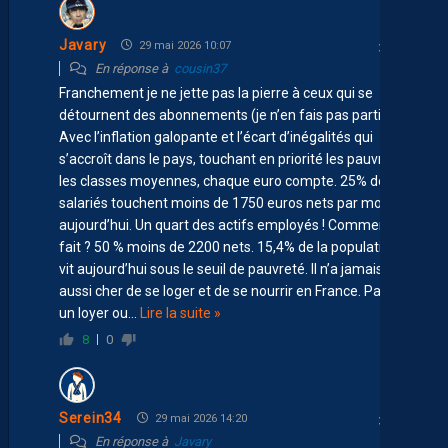
Javary
29 mai 2026 10:07
En réponse à
cousin37
Franchement je ne jette pas la pierre à ceux qui se
détournent des abonnements (je n’en fais pas partie).
Avec l’inflation galopante et l’écart d’inégalités qui
s’accroît dans le pays, touchant en priorité les pauvres et
les classes moyennes, chaque euro compte. 25% des
salariés touchent moins de 1750 euros nets par mois
aujourd’hui. Un quart des actifs employés ! Comment on
fait ? 50 % moins de 2200 nets. 15,4% de la population
vit aujourd’hui sous le seuil de pauvreté. Il n’a jamais été
aussi cher de se loger et de se nourrir en France. Payer
un loyer ou
…
Lire la suite »
8
0
Serein34
29 mai 2026 14:20
En réponse à
Javary