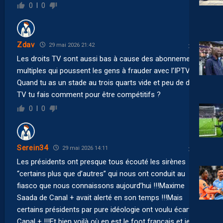
0
0
Zdav
29 mai 2026 21:42
Les droits TV sont aussi bas à cause des abonnements
multiples qui poussent les gens à frauder avec l’IPTV…
Quand tu as un stade au trois quarts vide et peu de droits
TV tu fais comment pour être compétitifs ?
0
0
Serein34
29 mai 2026 14:11
Les présidents ont presque tous écouté les sirènes
“certains plus que d’autres” qui nous ont conduit au
fiasco que nous connaissons aujourd’hui !!!Maxime
Saada de Canal + avait alerté en son temps !!!Mais
certains présidents par pure idéologie ont voulu écarté
Canal + !!!Et bien voilà où en est le foot français et je ne