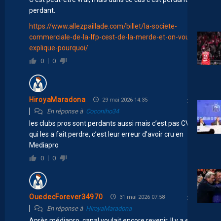
perdant.
https://www.allezpaillade.com/billet/la-societe-
commerciale-de-la-lfp-cest-de-la-merde-et-on-vous-
explique-pourquoi/
0
0
HiroyaMaradona
29 mai 2026 14:35
En réponse à
Coconiho34
les clubs pros sont perdants aussi mais c’est pas CVC
qui les a fait perdre, c’est leur erreur d’avoir cru en
Mediapro
0
0
OuedecForever34970
31 mai 2026 07:58
En réponse à
HiroyaMaradona
Après médiapro, canal voulait encore revenir. Il y a eu