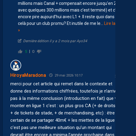
millions mais Canal + compensait encore jusqu’en 2024
avec quelques 300 millions mais c’est terminé) et c’est
encore pire aujourd’hui avec L1 +. Il reste quoi dans tout
celà pour un club promu? Et inutile de me le
…
Lire la suite
»
Dernière édition il y a 2 mois par Ayo34
5
0
HiroyaMaradona
29 mai 2026 10:17
merci pour cet article qui remet dans le contexte et
donne des informations chiffrées, toutefois je n’arrive
pas à la même conclusion (introduction en fait) que vous,
monter en ligue 1 c’est : un plus gros CA (+ de droits TV,
+ de tickets de stade, + de merchandising, etc) : être
certain de se partager 40m€ + les miettes de la ligue 1
c’est pas une meilleure situation qu’un montant qui
devrait être encore a minima l’année prochaine dans les