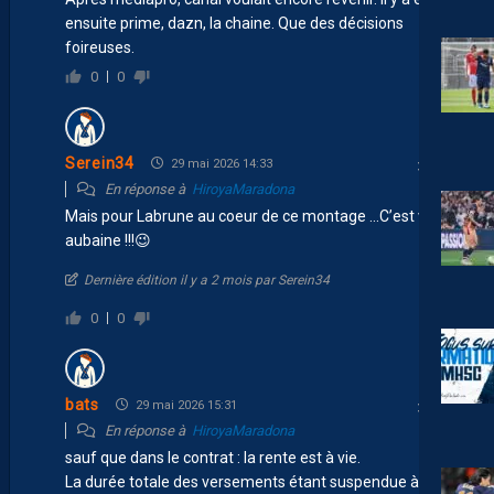
ensuite prime, dazn, la chaine. Que des décisions
foireuses.
0
0
Serein34
29 mai 2026 14:33
En réponse à
HiroyaMaradona
Mais pour Labrune au coeur de ce montage …C’est vrai
aubaine !!! 😉
Dernière édition il y a 2 mois par Serein34
0
0
bats
29 mai 2026 15:31
En réponse à
HiroyaMaradona
sauf que dans le contrat : la rente est à vie.
La durée totale des versements étant suspendue à la