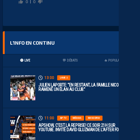
0
0
L’INFO EN CONTINU
🔴 LIVE
💬 DÉBATS
🔥 POPULAIRES
13:00
LIGUE 2
JULIEN LAPORTE: “EN RESTANT, LA FAMILLE NICOLLIN A
RAMENÉ UN ÉLAN AU CLUB.”
11:00
AP TV
MÉDIAS
MHSC-DFCO
APSHOW, C’EST LA REPRISE! CE SOIR 21H SUR
YOUTUBE. INVITÉ DAVID GLUZMAN DE L’AFTER FOOT.