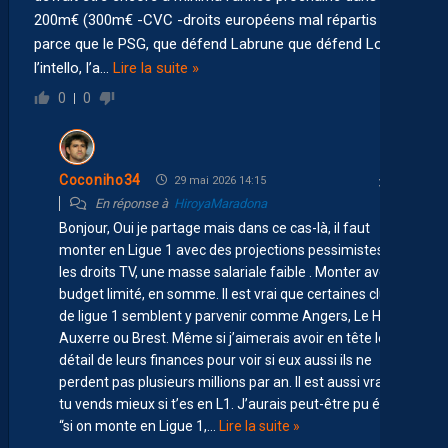
200m€ (300m€ -CVC -droits européens mal répartis
parce que le PSG, que défend Labrune que défend Lolo
l’intello, l’a
…
Lire la suite »
0
0
Coconiho34
29 mai 2026 14:15
En réponse à
HiroyaMaradona
Bonjour, Oui je partage mais dans ce cas-là, il faut
monter en Ligue 1 avec des projections pessimistes sur
les droits TV, une masse salariale faible . Monter avec un
budget limité, en somme. Il est vrai que certaines clubs
de ligue 1 semblent y parvenir comme Angers, Le Havre,
Auxerre ou Brest. Même si j’aimerais avoir en tête le
détail de leurs finances pour voir si eux aussi ils ne
perdent pas plusieurs millions par an. Il est aussi vrai que
tu vends mieux si t’es en L1. J’aurais peut-être pu écrire :
“si on monte en Ligue 1,
…
Lire la suite »