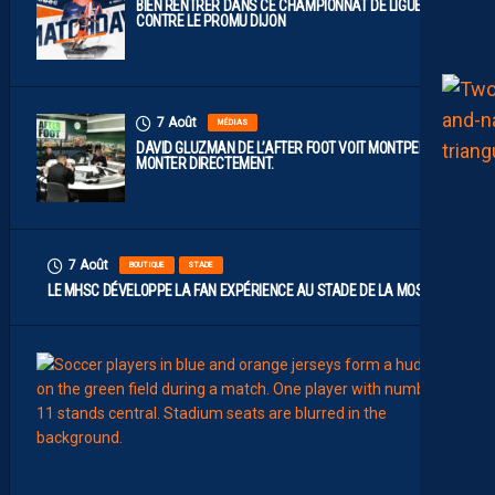
BIEN RENTRER DANS CE CHAMPIONNAT DE LIGUE 2
CONTRE LE PROMU DIJON
7 Août
MÉDIAS
DAVID GLUZMAN DE L’AFTER FOOT VOIT MONTPELLIER
MONTER DIRECTEMENT.
7 Août
BOUTIQUE
STADE
LE MHSC DÉVELOPPE LA FAN EXPÉRIENCE AU STADE DE LA MOSSON
7
Août
EFFECT
L
E
S
N
O