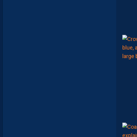
U
M
A
N
A
C
A
M
A
R
A
:
“
I
L
N
E
F
A
U
T
P
A
S
S
E
F
I
X
E
R
D