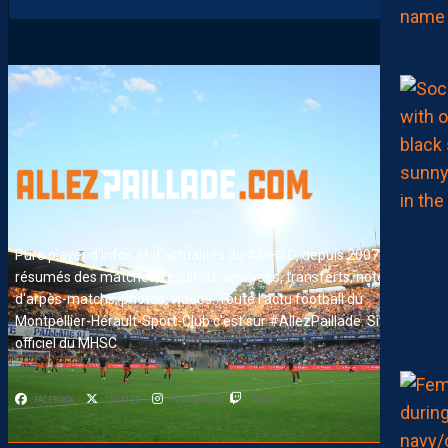
Pure player d'infos et d'actualités du #MHSC, depuis 2007. News,
résumés des matches, résultats, analyses, transferts, notes
d'arpès-matchs, photos, vidéos. Toute l'actu football du
Montpellier-Hérault-Sport-Club c'est sur #AllezPaillade. Site non-
officiel du MHSC
FACEBOOK
TWITTER
INSTAGRAM
TWITCH