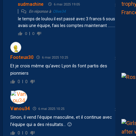
sudmachine
6 mai 2025 19:05
En réponse à
Olive34
le temps de loulou il est passé avec 3 francs 6 sous tu
avais une équipe, fais les comptes maintenant ………..
0
0
Footeux30
6 mai 2025 10:25
Et je crois même qu’avec Lyon ils font partis des
pionniers
0
0
Vanou34
6 mai 2025 10:25
Sinon, il vend l’équipe masculine, et il continue avec
l’équipe qui a des résultats… 🙂
0
0