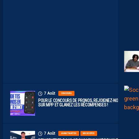
R
O
B
A
B
L
E
F
A
C
E
À
D
I
J
O
N
7 Août
CONCOURS
POUR LE CONCOURS DE PRONOS, REJOIGNEZ-NOUS
SUR MPP ET GLANEZ LES RÉCOMPENSES !
7 Août
AVANT-MATCH
MHSC-DFCO