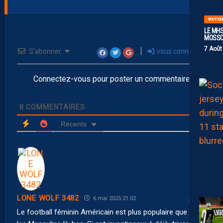
BOUTIQU
LE MHS
MOSS
7 Août
S’abonner
vous connecter
Connectez-vous pour poster un commentaire
8
COMMENTAIRES
Récents
LONE WOLF 3482
6 mai 2025 21:02
Le football féminin Américain est plus populaire que chez