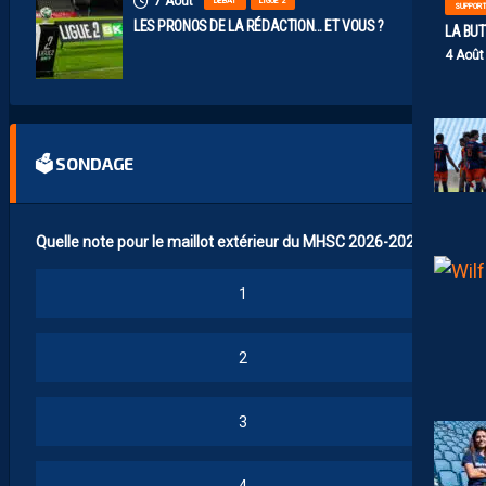
7 Août
DÉBAT
LIGUE 2
SUPPOR
LES PRONOS DE LA RÉDACTION… ET VOUS ?
LA BU
4 Août
🗳 SONDAGE
Quelle note pour le maillot extérieur du MHSC 2026-2027 ?
1
2
3
4