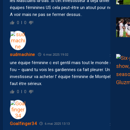
les Masculins là-bas. Si cet investisseur à déjà driver des
équipes féminines US cela peut-être un atout pour nous..
A voir mais ne pas se fermer dessus..
0
0
sudmachine
6 mai 2025 19:02
une équipe féminine c est gentil mais tout le monde s en
fou – quand tu vois les gardiennes ca fait pleurer. Un
investisseur va acheter l’ équipe féminine de Montpellier,
faut être sérieux.
0
0
Goalfinger34
6 mai 2025 13:13