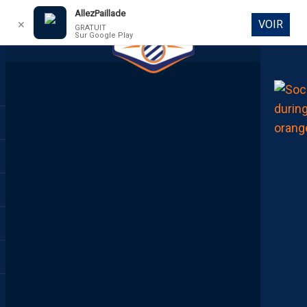
AllezPaillade
VOIR
✕
GRATUIT
Sur Google Play
DIRECT