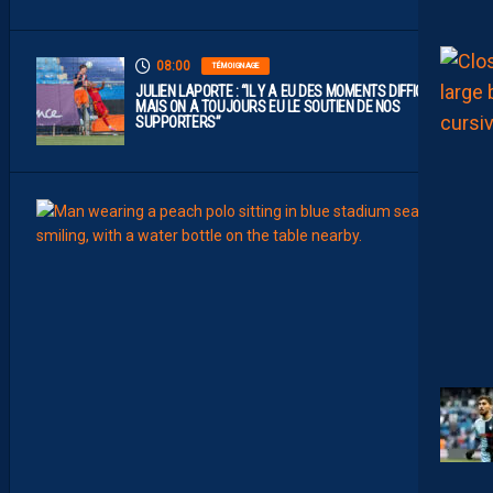
08:00
TÉMOIGNAGE
JULIEN LAPORTE : “IL Y A EU DES MOMENTS DIFFICILES,
MAIS ON A TOUJOURS EU LE SOUTIEN DE NOS
SUPPORTERS”
07:00
MHSC-
Q
U
I
D
D
E
L
A
C
H
A
L
E
U
R