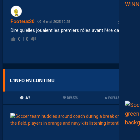
Footeux30
6 mai 2025 10:25
Dire qu’elles jouaient les premiers rôles avant l’ère qatarie
0
0
L’INFO EN CONTINU
🔴 LIVE
💬 DÉBATS
🔥 POPULAIRES
15:00
LIGUE 2
Z
O