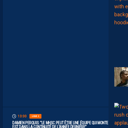
E
L
I
M
I
T
E
S
.
I
L
F
A
U
T
V
I
S
E
R
H
A
U
T
”
13:00
LIGUE 2
DAMIEN PERQUIS: “LE MHSC PEUT ÊTRE UNE ÉQUIPE QUI MONTE S’IL
EST DANS LA CONTINUITÉ DE L’ANNÉE DERNIÈRE”