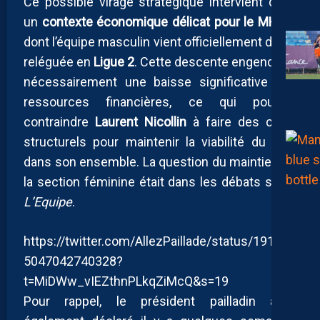
Ce possible virage stratégique intervient dans
un
contexte économique délicat pour le MHSC
,
dont l’équipe masculin vient officiellement d’être
reléguée en
Ligue 2
. Cette descente engendrera
nécessairement une baisse significative des
ressources financières, ce qui pourrait
contraindre
Laurent Nicollin
à faire des choix
structurels pour maintenir la viabilité du club
dans son ensemble. La question du maintien de
la section féminine était dans les débats selon
L’Equipe
.
https://twitter.com/AllezPaillade/status/191710
5047042740328?
t=MiDWw_vIEZthnPLkqZiMcQ&s=19
Pour rappel, le président pailladin avait