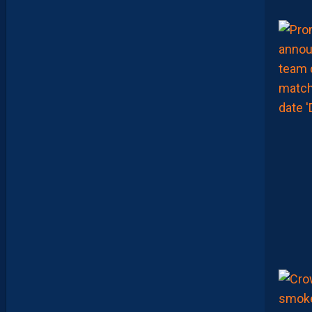
?
D
U
P
R
O
M
U
D
I
J
O
N
N
A
I
S
?
Z
O
U
M
A
N
A
C
A
M
A
R
A
M