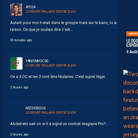
AYO34
LE GROUPE PAILLADIN CONTRE DIJON
Autant pour moi il etait dans le groupe mais sur le banc, tu as
raison. Ce que je voulais dire c'est...
MERCAT
59 minutes ago
LE DOS
ESPÉR
3 Août
YANISMHSC30
LE GROUPE PAILLADIN CONTRE DIJON
On a 3 DC et les 3 vont être titulaires. C’est super léger....
2 heures ago
NEESKENS34
LE GROUPE PAILLADIN CONTRE DIJON
Abderrebi sait-on si il a signé un contrat stagiaire Pro?...
2 heures ago