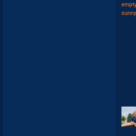
E
U
X
,
M
A
I
S
L
E
M
H
S
C
E
S
T
U
N
C
L
U
B
D
E
L
I
G
U
E
1
”