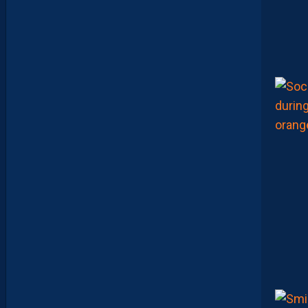
A
R
A
:
“
J
E
N
E
V
E
U
X
P
A
S
P
A
R
A
I
T
R
E
P
R
É
T
E
N
T
I