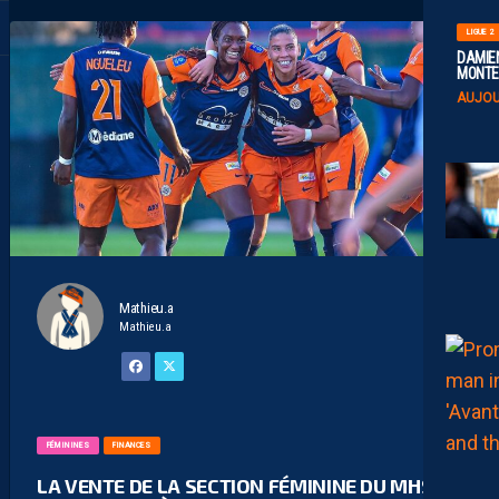
LIGUE 2
DAMIEN
MONTE 
AUJOU
Mathieu.a
Mathieu.a
FÉMININES
FINANCES
LA VENTE DE LA SECTION FÉMININE DU MHSC