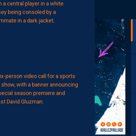
BRYAN
TEIXEIRA…
LES
INFOS
DE
MOHAMED
TOUBACHE-
TER
AUJOURD'HUI
à
12:00
AP TV
MÉDIAS
APSHOW
S02#01,
INVITÉ
DAVID
GLUZMAN
DE
L’AFTER
FOOT.
LES
REPLAYS
SONT
DISPOS.