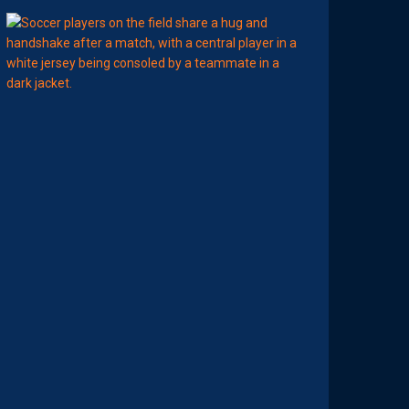
12:00
MERCATO
T
É
J
I
S
A
V
A
N
I
E
R
,
B
R
Y
A
N
T
E
I
X
E
I
R
A
…