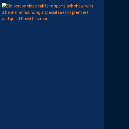
11:00
AP TV
MÉDIAS
A
P
S
H
O
W
S
0
2
#
0
1
,
I
N
V
I
T
É
D
A
V
I
D
G
L