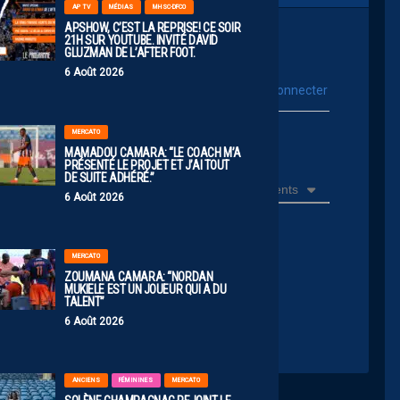
AP TV
MÉDIAS
MHSC-DFCO
APSHOW, C’EST LA REPRISE! CE SOIR
21H SUR YOUTUBE. INVITÉ DAVID
GLUZMAN DE L’AFTER FOOT.
6 Août 2026
vous connecter
Se connecter avec :
MERCATO
ur poster un commentaire
MAMADOU CAMARA: “LE COACH M’A
PRÉSENTÉ LE PROJET ET J’AI TOUT
DE SUITE ADHÉRÉ.”
Récents
6 Août 2026
MERCATO
le !
ZOUMANA CAMARA: “NORDAN
MUKIELE EST UN JOUEUR QUI A DU
TALENT”
6 Août 2026
ANCIENS
FÉMININES
MERCATO