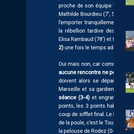
proche de son équipe type. Por
Mathilde Bourdieu (7′, 55′), la 
l’emporter tranquillement avan
la rébellion tardive des jeune
Elisa Rambaud (78′) et Ilona Kok
2)
une fois le temps additionne
Oui mais non, car comme le veu
aucune rencontre ne peut se co
doivent alors se départager vi
Marseille et sa gardienne Marg
séance (3-4)
et engrangeant ain
points, les 3 points habituels 
coup de sifflet final. Le MHSC pr
de la poule, c’est le Toulouse FC
la pelouse de Rodez (0-1).