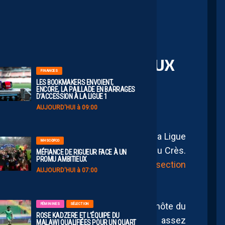
AUJOURD'HUI
à
11:00
 SON PARCOURS EN
UE PAR UNE DÉFAITE AUX
FINANCES
LES BOOKMAKERS ENVOIENT,
ENCORE, LA PAILLADE EN BARRAGES
D’ACCESSION À LA LIGUE 1
AUJOURD'HUI à 09:00
 groupe de la toute nouvelle Coupe de la Ligue
MHSC-DFCO
OM ce samedi au stade Jacques-Robert du Crès.
MÉFIANCE DE RIGUEUR FACE À UN
PROMU AMBITIEUX
sque c’est désormais comme ça que la section
AUJOURD'HUI à 07:00
te se faire appeler
. O.K.
a d’abord su prendre le dessus sur son hôte du
FÉMININES
SÉLECTION
ROSE KADZERE ET L’ÉQUIPE DU
ux avait pourtant décidé d’aligner un 11 assez
MALAWI QUALIFIÉES POUR UN QUART