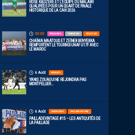
ROSE KADZERE ET L’ÉQUIPE DU MALAWI
QUALIFIÉES POUR UN QUART DE FINALE
HISTORIQUE DE LA CAN 2026
00:00
FÉMININES
FORMATION
SÉLECTION
CHAÏMA MAATOUG ET ZEÏNEB BENYEBKA
REMPORTENT LE TOURNOI UNAF U17F AVEC
LE MAROC
6 Août
MERCATO
YANIS ZOUAOUI NE REJOINDRA PAS
MONTPELLIER…
6 Août
CHRONIQUES
PAILLADEVINTAGE
PAILLADEVINTAGE #15 – LES ANTIQUITÉS DE
LA PAILLADE