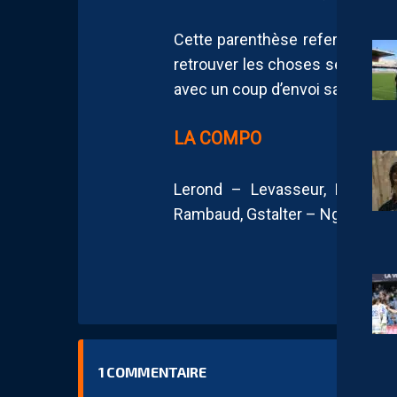
Cette parenthèse refermée pour
retrouver les choses sérieuses
avec un coup d’envoi samedi à 
LA COMPO
Lerond – Levasseur, Rastocle
Rambaud, Gstalter – Ngueleu.
1
COMMENTAIRE