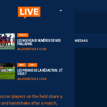
EFFECTIF
CLUB
MÉDIAS
LES NOUVEAUX NUMÉROS DE NOS
PAILLADINS
AUJOURD'HUI à 15:00
DÉBAT
LIGUE 2
LES PRONOS DE LA RÉDACTION… ET
VOUS ?
AUJOURD'HUI à 13:00
MERCATO
TÉJI
SAVANIER,