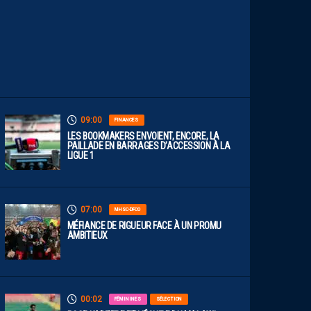
T
D
I
S
P
O
S
.
09:00
FINANCES
LES BOOKMAKERS ENVOIENT, ENCORE, LA
PAILLADE EN BARRAGES D’ACCESSION À LA
LIGUE 1
07:00
MHSC-DFCO
MÉFIANCE DE RIGUEUR FACE À UN PROMU
AMBITIEUX
00:02
FÉMININES
SÉLECTION