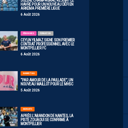
SOLÈNE CHAMPAGNAC REJOINT LE
HAVRE POUR UN NOUVEAU DÉFI EN
ARKEMA PREMIÈRE LIGUE
6 Août 2026
FÉMININES
FORMATION
CEYLIN YILMAZ SIGNE SON PREMIER
CONTRAT PROFESSIONNEL AVEC LE
MONTPELLIER FC
6 Août 2026
MARKETING
“PAR AMOUR DE LA PAILLADE”, UN
NOUVEAU MAILLOT POUR LE MHSC
5 Août 2026
MERCATO
APRÈS L’ABANDON DE NANTES, LA
PISTE ZOUAOUI SE CONFIRME À
MONTPELLIER