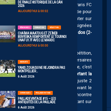
DE FINALE HISTORIQUE DE LA CAN
tée par un doublé de la transfuge du Paris FC
2026
formation olympienne paraissait bien partie pour
AUJOURD'HUI à 00:02
t le money time. Mais c’était sans compter sur
s héraultaises, avec deux réalisations signées
FÉMININES
FORMATION
SÉLECTION
o (89′).
De quoi terminer le match dos à dos (2-
CHAÏMA MAATOUG ET ZEÏNEB
BENYEBKA REMPORTENT LE TOURNOI
l écoulé…
UNAF U17F AVEC LE MAROC
AUJOURD'HUI à 00:00
t le règlement de cette nouvelle compétition,
nclure sur un match nul
. Les deux adversaires
MERCATO
a les tirs au but. Et dans cet exercice, c’est
YANIS ZOUAOUI NE REJOINDRA PAS
MONTPELLIER…
ot Shore qui s’en sort le mieux,
remportant la
6 Août 2026
si les 2 points de la victoire. Et oui, juste 2
étant réservés aux victoires obtenues avant le
CHRONIQUES
PAILLADEVINTAGE
end 1 point. En parallèle, dans l’autre rencontre
PAILLADEVINTAGE #15 – LES
 qui a tiré son épingle du jeu en l’emportant sur
ANTIQUITÉS DE LA PAILLADE
6 Août 2026