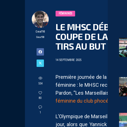
FÉMININES
LE MHSC DÉBUTE
Great'98
COUPE DE LA LIG
Great'98
TIRS AU BUT
14 SEPTEMBRE 2025
Première journée de la phase de
554
féminine : le MHSC recevait l’
Pardon, “Les Marseillaises”
pui
80
féminine du club phocéen souhai
1
L’Olympique de Marseille donc, 
jour, alors que Yannick Chandio