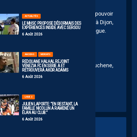
 le moment, le Montpellier Hérault va pouvoir
ACTUALITÉS
 le week-end prochain en championnat à Dijon,
LE MHSC PROPOSE DÉSORMAIS DES
EXPÉRIENCES INSIDE AVEC SERSOU
17h pour la 2ème journée de Première Ligue.
6 Août 2026
ANCIENS
MERCATO
REDOUANE HALHAL REJOINT
, Palis, Louis – Blanc – Rouquet, Ouchene,
VENEZIA FC EN SERIE A ET
RETROUVERA AKOR ADAMS
6 Août 2026
LIGUE 2
JULIEN LAPORTE: “EN RESTANT, LA
FAMILLE NICOLLIN A RAMENÉ UN
ÉLAN AU CLUB.”
6 Août 2026