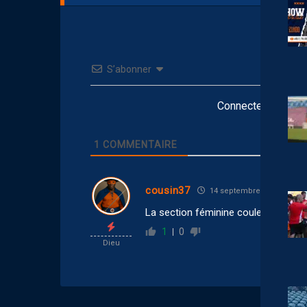
S’abonner
Connectez-vous po
1
COMMENTAIRE
cousin37
14 septembre 2025 00:12
La section féminine coule coule cou
1
0
Dieu