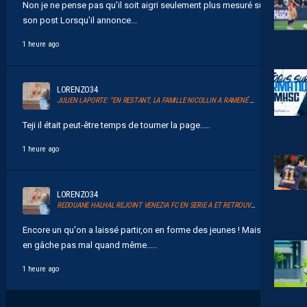
Non je ne pense pas qu'il soit aigri seulement plus mesuré suite a
son post Lorsqu'il annonce...
1 heure ago
LORENZO34
JULIEN LAPORTE: “EN RESTANT, LA FAMILLE NICOLLIN A RAMENÉ UN ÉLAN AU CLUB.”
Teji il était peut-être temps de tourner la page.....
1 heure ago
LORENZO34
REDOUANE HALHAL REJOINT VENEZIA FC EN SERIE A ET RETROUVERA AKOR ADAMS
Encore un qu'on a laissé partir,on en forme des jeunes ! Mais on
en gâche pas mal quand même.....
1 heure ago