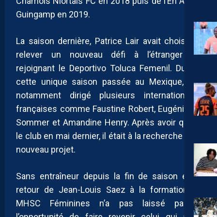
Chamois Niortais FC en 2018 puis de l’En Avant
Guingamp en 2019.
La saison dernière, Patrice Lair avait choisi de
relever un nouveau défi à l’étranger en
rejoignant le Deportivo Toluca Femenil. Durant
cette unique saison passée au Mexique, il a
notamment dirigé plusieurs internationales
françaises comme Faustine Robert, Eugénie Le
Sommer et Amandine Henry. Après avoir quitté
le club en mai dernier, il était à la recherche d’un
nouveau projet.
Sans entraîneur depuis la fin de saison et le
retour de Jean-Louis Saez à la formation, le
MHSC Féminines n’a pas laissé passer
l’opportunité de faire revenir celui qui avait