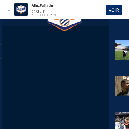
AllezPaillade
VOIR
✕
GRATUIT
Sur Google Play
DIRECT