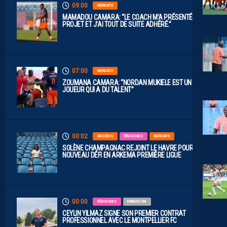
09:00
MERCATO
MAMADOU CAMARA: “LE COACH M’A PRÉSENTÉ LE
PROJET ET J’AI TOUT DE SUITE ADHÉRÉ.”
07:00
MERCATO
ZOUMANA CAMARA: “NORDAN MUKIELE EST UN
JOUEUR QUI A DU TALENT”
00:02
ANCIENS
FÉMININES
MERCATO
SOLÈNE CHAMPAGNAC REJOINT LE HAVRE POUR UN
NOUVEAU DÉFI EN ARKEMA PREMIÈRE LIGUE
00:00
FÉMININES
FORMATION
CEYLIN YILMAZ SIGNE SON PREMIER CONTRAT
PROFESSIONNEL AVEC LE MONTPELLIER FC