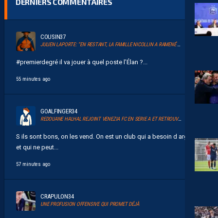
DERNIERS COMMENTAIRES
COUSIN37
JULIEN LAPORTE: “EN RESTANT, LA FAMILLE NICOLLIN A RAMENÉ UN ÉLAN AU CLUB.”
#premierdegré il va jouer à quel poste l’Élan ?...
55 minutes ago
GOALFINGER34
REDOUANE HALHAL REJOINT VENEZIA FC EN SERIE A ET RETROUVERA AKOR ADAMS
S ils sont bons, on les vend. On est un club qui a besoin d argent
et qui ne peut...
57 minutes ago
CRAPULON34
UNE PROFUSION OFFENSIVE QUI PROMET DÉJÀ