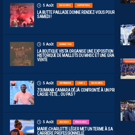
5 Août
MHSC-DFCO
SUPPORTERS
LA BUTTE PAILLADE DONNE RENDEZ-VOUS POUR
SAMEDI !
5 Août
MARKETING
LA BOUTIQUE VISTA ORGANISE UNE EXPOSITION
HISTORIQUE DE MAILLOTS DU MHSC ET UNE GRANDE
VENTE
5 Août
INFIRMERIE
LIGUE 2
MHSC-DFCO
ZOUMANA CAMARA DÉJÀ CONFRONTÉ À UN PREMIER
CASSE-TÊTE… OU PAS ?
5 Août
ANCIENS
FÉMININES
MARIE-CHARLOTTE LÉGER MET UN TERME À SA
CARRIÈRE PROFESSIONNELLE