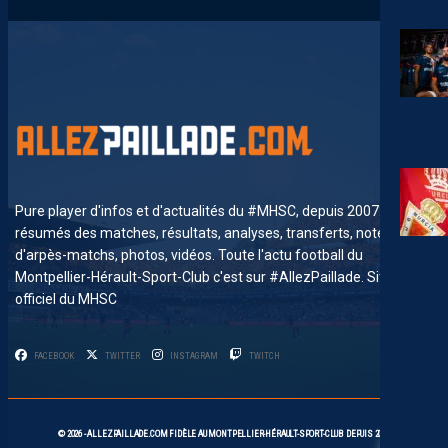
Pure player d'infos et d'actualités du #MHSC, depuis 2007. News,
résumés des matches, résultats, analyses, transferts, notes
d'arpès-matchs, photos, vidéos. Toute l'actu football du
Montpellier-Hérault-Sport-Club c'est sur #AllezPaillade. Site non-
officiel du MHSC
FACEBOOK
TWITTER
INSTAGRAM
TWITCH
3
© 2026 -
ALLEZPAILLADE.COM
FIDÈLE AU
MONTPELLIER-HÉRAULT-SPORT-CLUB
DEPUIS 2007