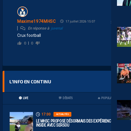
Maxime1974MHSC
17 juillet 2026 15:07
En réponse à
juvenal
Crux football
0
0
L’INFO EN CONTINU
🔴 LIVE
💬 DÉBATS
🔥 POPULAIRES
17:00
ACTUALITÉS
LE MHSC PROPOSE DÉSORMAIS DES EXPÉRIENCES
INSIDE AVEC SERSOU