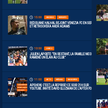
15:00
ANCIENS
MERCATO
REDOUANE HALHAL REJOINT VENEZIA FC EN SERIE A
ET RETROUVERA AKOR ADAMS
13:00
LIGUE 2
JULIEN LAPORTE: “EN RESTANT, LA FAMILLE NICOLLIN A
RAMENÉ UN ÉLAN AU CLUB.”
11:00
AP TV
MÉDIAS
MHSC-DFCO
APSHOW, C’EST LA REPRISE! CE SOIR 21H SUR
YOUTUBE. INVITÉ DAVID GLUZMAN DE L’AFTER FOOT.