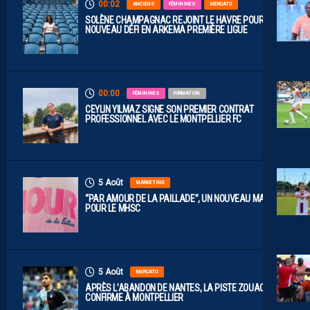
00:02
ANCIENS
FÉMININES
MERCATO
SOLÈNE CHAMPAGNAC REJOINT LE HAVRE POUR UN
NOUVEAU DÉFI EN ARKEMA PREMIÈRE LIGUE
00:00
FÉMININES
FORMATION
CEYLIN YILMAZ SIGNE SON PREMIER CONTRAT
PROFESSIONNEL AVEC LE MONTPELLIER FC
5 Août
MARKETING
“PAR AMOUR DE LA PAILLADE”, UN NOUVEAU MAILLOT
POUR LE MHSC
5 Août
MERCATO
APRÈS L’ABANDON DE NANTES, LA PISTE ZOUAOUI SE
CONFIRME À MONTPELLIER