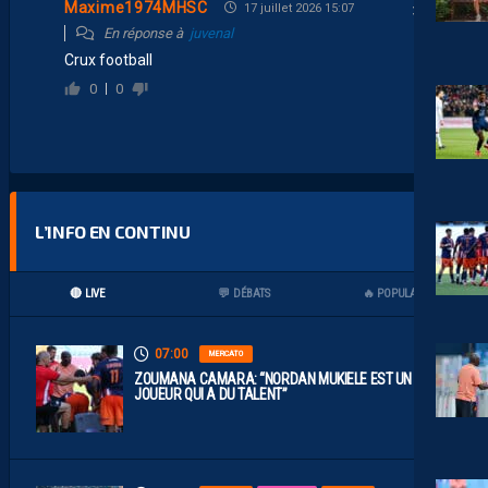
Maxime1974MHSC
17 juillet 2026 15:07
En réponse à
juvenal
Crux football
0
0
L’INFO EN CONTINU
🔴 LIVE
💬 DÉBATS
🔥 POPULAIRES
07:00
MERCATO
ZOUMANA CAMARA: “NORDAN MUKIELE EST UN
JOUEUR QUI A DU TALENT”