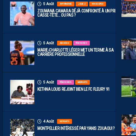
5 Août
INFIRMERIE
LIGUE 2
MHSC-DFCO
ZOUMANA CAMARA DÉJÀ CONFRONTÉ À UN PREMIER
CASSE-TÊTE… OU PAS ?
5 Août
ANCIENS
FÉMININES
MARIE-CHARLOTTE LÉGER MET UN TERME À SA
CARRIÈRE PROFESSIONNELLE
5 Août
FÉMININES
MERCATO
KETHNA LOUIS REJOINT BIEN LE FC FLEURY 91
4 Août
MERCATO
MONTPELLIER INTÉRESSÉ PAR YANIS ZOUAOUI ?