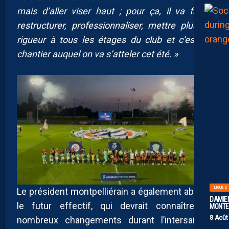
mais d’aller viser haut ; pour ça, il va falloir
restructurer, professionnaliser, mettre plus de
rigueur à tous les étages du club et c’est un
chantier auquel on va s’atteler cet été. »
LIGUE 2
Le président montpelliérain a également abordé
DAMIEN
le futur effectif, qui devrait connaître de
MONTE 
8 Août
nombreux changements durant l’intersaison.