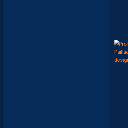
N
E
E
N
V
I
E
,
C
’
E
S
T
C
O
M
M
E
N
C
E
R
L
E
C
H
A
M
P
I
O
N