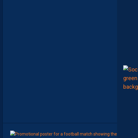
S
F
R
U
S
T
R
A
N
T
S
E
T
D
É
J
À
D
E
S
R
E
G
R
E
T
S
8