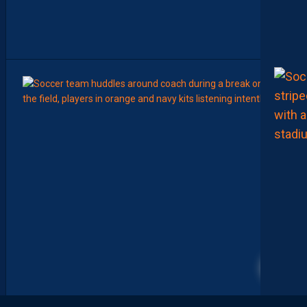
N
A
T
”
8
Août
LIGUE 2
Z
O
U
M
A
N
A
C
A
M
A
R
A
2
:
“
I
L
N
E
F