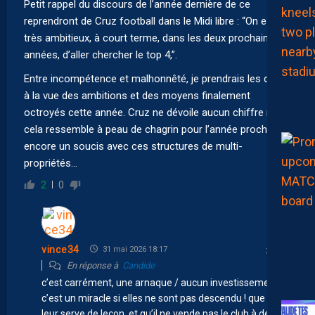
Petit rappel du discours de l’année dernière de ce
reprendront de Cruz football dans le Midi libre : “On est
très ambitieux, à court terme, dans les deux prochaines
années, d’aller chercher le top 4,”.
Entre incompétence et malhonnêté, je prendrais les deux
à la vue des ambitions et des moyens finalement
octroyés cette année. Cruz ne dévoile aucun chiffre mais
cela ressemble à peau de chagrin pour l’année prochaine,
encore un soucis avec ces structures de multi-
propriétés…
2
0
vince34
31 mai 2026 18:17
En réponse à
Candide
c’est carrément, une arnaque / aucun investissement,
c’est un miracle si elles ne sont pas descendu ! que cela
leur serve de leçon, et qu’il ne vende pas le club à des