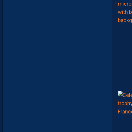
E
L
I
S
E
Z
V
O
T
R
E
M
E
I
L
L
E
U
R
P
A
I
L
L
A
D
I
N
D
U
M
A