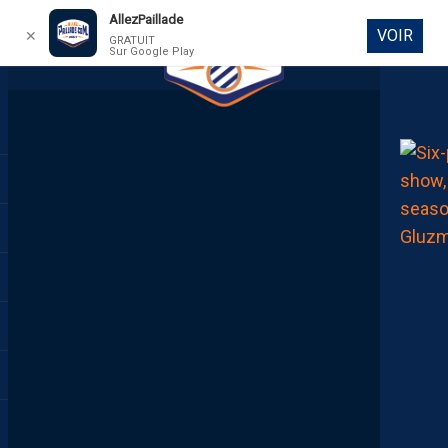
AllezPaillade
VOIR
✕
GRATUIT
Sur Google Play
DIRECT