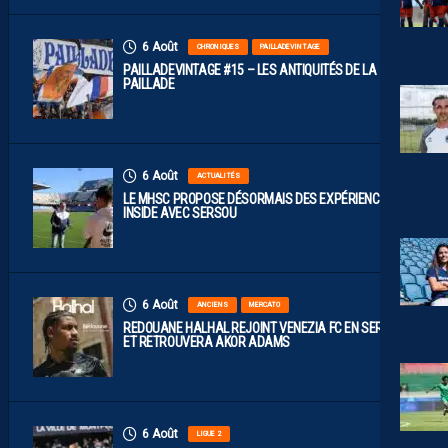
6 Août
CHRONIQUES
PAILLADEVINTAGE
PAILLADEVINTAGE #15 – LES ANTIQUITÉS DE LA
PAILLADE
6 Août
ACTUALITÉS
LE MHSC PROPOSE DÉSORMAIS DES EXPÉRIENCES
INSIDE AVEC SERSOU
6 Août
ANCIENS
MERCATO
REDOUANE HALHAL REJOINT VENEZIA FC EN SERIE A
ET RETROUVERA AKOR ADAMS
6 Août
LIGUE 2