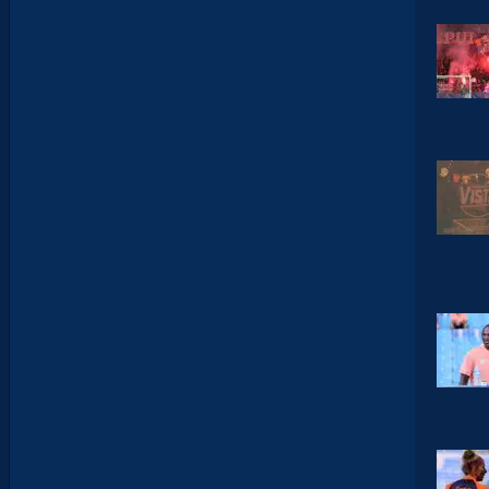
T
É
D
A
V
I
D
G
L
U
Z
M
A
N
D
E
L
’
A
F
T
E
R
F
O
O
T
.
L
E
S
R