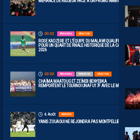
MÉFIANCE DE RIGUEUR FACE À UN PROMU AMBITIEUX
00:02
FÉMININES
SÉLECTION
ROSE KADZERE ET L’ÉQUIPE DU MALAWI QUALIFIÉES
POUR UN QUART DE FINALE HISTORIQUE DE LA CAN
2026
00:00
FÉMININES
FORMATION
SÉLECTION
CHAÏMA MAATOUG ET ZEÏNEB BENYEBKA
REMPORTENT LE TOURNOI UNAF U17F AVEC LE MAROC
6 Août
MERCATO
YANIS ZOUAOUI NE REJOINDRA PAS MONTPELLIER…