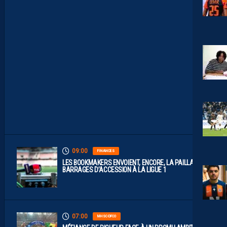
E
P
L
A
Y
S
S
O
N
T
D
I
S
P
O
S
.
09:00
FINANCES
LES BOOKMAKERS ENVOIENT, ENCORE, LA PAILLADE EN
BARRAGES D’ACCESSION À LA LIGUE 1
07:00
MHSC-DFCO