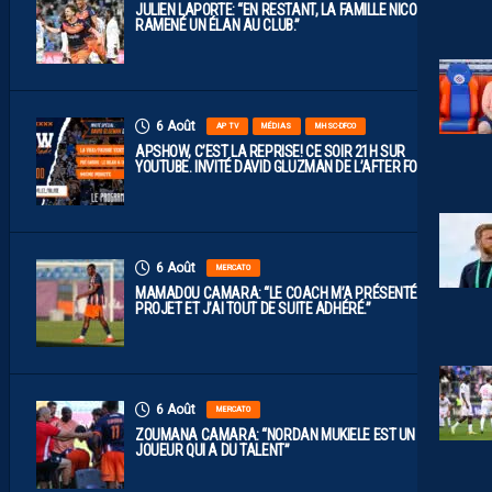
JULIEN LAPORTE: “EN RESTANT, LA FAMILLE NICOLLIN A
RAMENÉ UN ÉLAN AU CLUB.”
6 Août
AP TV
MÉDIAS
MHSC-DFCO
APSHOW, C’EST LA REPRISE! CE SOIR 21H SUR
YOUTUBE. INVITÉ DAVID GLUZMAN DE L’AFTER FOOT.
6 Août
MERCATO
MAMADOU CAMARA: “LE COACH M’A PRÉSENTÉ LE
PROJET ET J’AI TOUT DE SUITE ADHÉRÉ.”
6 Août
MERCATO
ZOUMANA CAMARA: “NORDAN MUKIELE EST UN
JOUEUR QUI A DU TALENT”