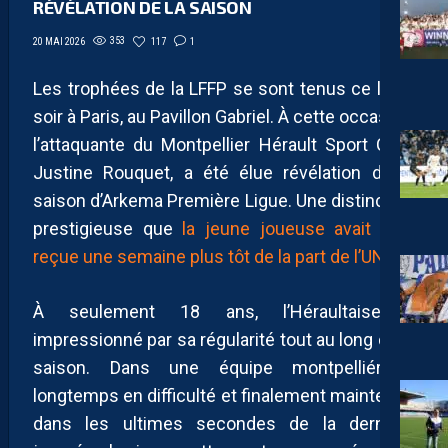
RÉVÉLATION DE LA SAISON
353
117
1
20 MAI 2026
Les trophées de la LFFP se sont tenus ce lundi
soir à Paris, au Pavillon Gabriel. À cette occasion,
l’attaquante du Montpellier Hérault Sport Club,
Justine Rouquet, a été élue révélation de la
saison d’Arkema Première Ligue. Une distinction
prestigieuse que
la jeune joueuse avait déjà
reçue une semaine plus tôt de la part de l’UNFP.
À seulement 18 ans, l’Héraultaise a
impressionné par sa régularité tout au long de la
saison. Dans une équipe montpelliéraine
longtemps en difficulté et finalement maintenue
dans les ultimes secondes de la dernière