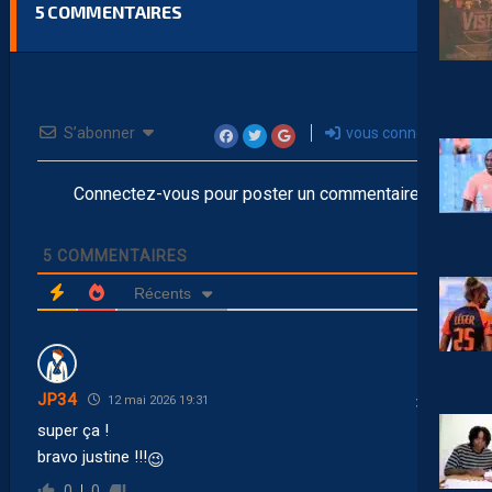
5
COMMENTAIRES
S’abonner
vous connecter
Connectez-vous pour poster un commentaire
5
COMMENTAIRES
Récents
JP34
12 mai 2026 19:31
super ça !
bravo justine !!!
😉
0
0