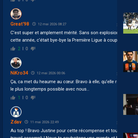
Great'98
12 mai 2026 08:27
C’est super et amplement mérité. Sans son explosion
cette année, c’était bye-bye la Première Ligue à coup sûr.
2
0
NiKro34
12 mai 2026 00:06
Ça, ca met du heaume au cœur. Bravo à elle; qu’elle reste
le plus longtemps possible avec nous…
1
0
Zdav
11 mai 2026 22:49
Au top ! Bravo Justine pour cette récompense et tout le
travail accompli ! Nous te souhaitons une grande et belle