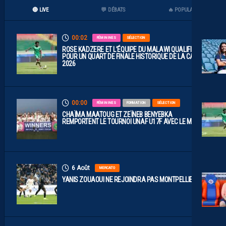
🔴 LIVE
💬 DÉBATS
🔥 POPULAIRES
00:02
FÉMININES
SÉLECTION
ROSE KADZERE ET L’ÉQUIPE DU MALAWI QUALIFIÉES
POUR UN QUART DE FINALE HISTORIQUE DE LA CAN
2026
00:00
FÉMININES
FORMATION
SÉLECTION
CHAÏMA MAATOUG ET ZEÏNEB BENYEBKA
REMPORTENT LE TOURNOI UNAF U17F AVEC LE MAROC
6 Août
MERCATO
YANIS ZOUAOUI NE REJOINDRA PAS MONTPELLIER…