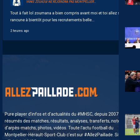
YANIS ZOUAOUI NE REJOINDRA PAS MONTPELLIER…
Tout à fait lol zoumana a bien compris avant moi et toi allez sans
rancune à bientôt pour les recrutements belle...
2 heures ago
Pure player d'infos et d'actualités du #MHSC, depuis 2007. News,
résumés des matches, résultats, analyses, transferts, notes
d'arpès-matchs, photos, vidéos. Toute l'actu football du
Montpellier-Hérault-Sport-Club c'est sur #AllezPaillade. Site non-