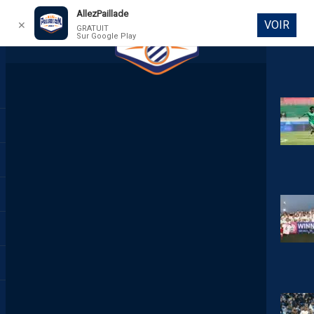
AllezPaillade
VOIR
✕
GRATUIT
Sur Google Play
DIRECT