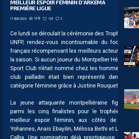
MEILLEUR ESPOIR FÉMININ D’ARKEMA
PREMIÈRE LIGUE
1078
134
5
11 MAI 2026
Ce lundi se déroulait la cérémonie des Trophées
UNFP, rendez-vous incontournable du football
français récompensant les meilleurs acteurs de
la saison. Si aucun joueur du Montpellier Hérault
Sport Club n’était nommé chez les hommes, le
club pailladin était bien représenté dans la
catégorie féminine grâce à Justine Rouquet.
La jeune attaquante montpelliéraine figurait
parmi les cinq finalistes pour le trophée de
meilleur espoir féminin, aux côtés de Lily
Yohannes, Anaïs Ebayilin, Mélissa Bethi et Lucie
Calba. Une nomination déjà prestigieuse pour