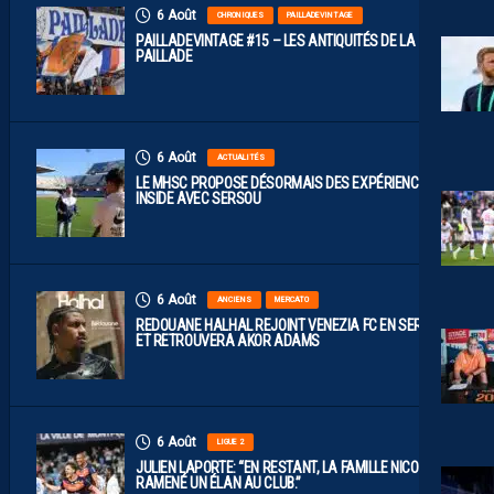
6 Août
CHRONIQUES
PAILLADEVINTAGE
PAILLADEVINTAGE #15 – LES ANTIQUITÉS DE LA
PAILLADE
6 Août
ACTUALITÉS
LE MHSC PROPOSE DÉSORMAIS DES EXPÉRIENCES
INSIDE AVEC SERSOU
6 Août
ANCIENS
MERCATO
REDOUANE HALHAL REJOINT VENEZIA FC EN SERIE A
ET RETROUVERA AKOR ADAMS
6 Août
LIGUE 2
JULIEN LAPORTE: “EN RESTANT, LA FAMILLE NICOLLIN A
RAMENÉ UN ÉLAN AU CLUB.”