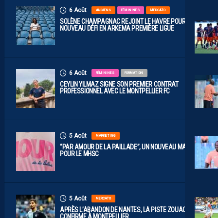
6 Août
ANCIENS
FÉMININES
MERCATO
SOLÈNE CHAMPAGNAC REJOINT LE HAVRE POUR UN
NOUVEAU DÉFI EN ARKEMA PREMIÈRE LIGUE
6 Août
FÉMININES
FORMATION
CEYLIN YILMAZ SIGNE SON PREMIER CONTRAT
PROFESSIONNEL AVEC LE MONTPELLIER FC
5 Août
MARKETING
“PAR AMOUR DE LA PAILLADE”, UN NOUVEAU MAILLOT
POUR LE MHSC
5 Août
MERCATO
APRÈS L’ABANDON DE NANTES, LA PISTE ZOUAOUI SE
CONFIRME À MONTPELLIER