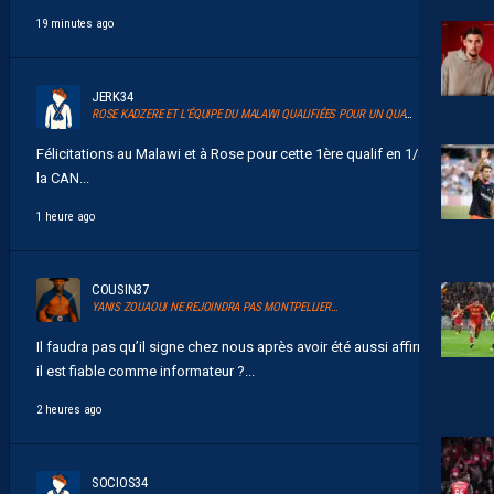
19 minutes ago
JERK34
ROSE KADZERE ET L’ÉQUIPE DU MALAWI QUALIFIÉES POUR UN QUART DE FINALE HISTORIQUE DE LA CAN 2026
Félicitations au Malawi et à Rose pour cette 1ère qualif en 1/4 de
la CAN...
1 heure ago
COUSIN37
YANIS ZOUAOUI NE REJOINDRA PAS MONTPELLIER…
Il faudra pas qu’il signe chez nous après avoir été aussi affirmatif
il est fiable comme informateur ?...
2 heures ago
SOCIOS34