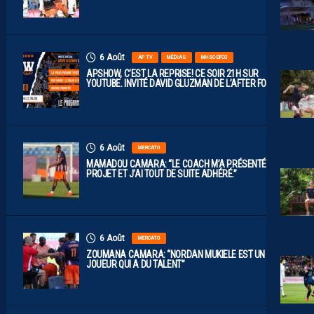
6 Août
AP TV
MÉDIAS
MHSC-DFCO
APSHOW, C’EST LA REPRISE! CE SOIR 21H SUR
YOUTUBE. INVITÉ DAVID GLUZMAN DE L’AFTER FOOT.
6 Août
MERCATO
MAMADOU CAMARA: “LE COACH M’A PRÉSENTÉ LE
PROJET ET J’AI TOUT DE SUITE ADHÉRÉ.”
6 Août
MERCATO
ZOUMANA CAMARA: “NORDAN MUKIELE EST UN
JOUEUR QUI A DU TALENT”