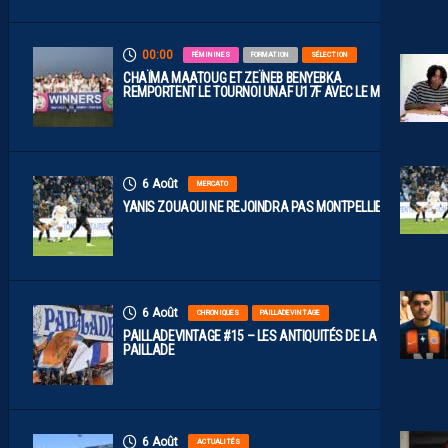
00:00
FÉMININES
FORMATION
SÉLECTION
CHAÏMA MAATOUG ET ZEÏNEB BENYEBKA
REMPORTENT LE TOURNOI UNAF U17F AVEC LE MAROC
6 Août
MERCATO
YANIS ZOUAOUI NE REJOINDRA PAS MONTPELLIER…
6 Août
CHRONIQUES
PAILLADEVINTAGE
PAILLADEVINTAGE #15 – LES ANTIQUITÉS DE LA
PAILLADE
6 Août
ACTUALITÉS