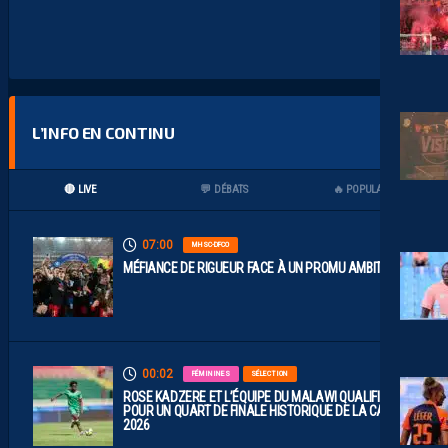
L’INFO EN CONTINU
🔴 LIVE
💬 DÉBATS
🔥 POPULAIRES
07:00
MHSC-DFCO
MÉFIANCE DE RIGUEUR FACE À UN PROMU AMBITIEUX
00:02
FÉMININES
SÉLECTION
ROSE KADZERE ET L’ÉQUIPE DU MALAWI QUALIFIÉES
POUR UN QUART DE FINALE HISTORIQUE DE LA CAN
2026