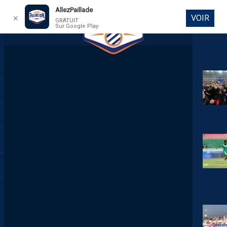
AllezPaillade
VOIR
✕
GRATUIT
Sur Google Play
DIRECT