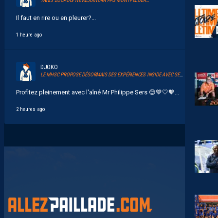
YANIS ZOUAOUI NE REJOINDRA PAS MONTPELLIER…
Il faut en rire ou en pleurer?...
1 heure ago
DJOKO
LE MHSC PROPOSE DÉSORMAIS DES EXPÉRIENCES INSIDE AVEC SERSOU
Profitez pleinement avec l'aîné Mr Philippe Sers 😊💙🤍🧡...
2 heures ago