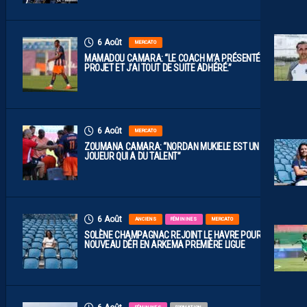
6 Août
MERCATO
MAMADOU CAMARA: “LE COACH M’A PRÉSENTÉ LE
PROJET ET J’AI TOUT DE SUITE ADHÉRÉ.”
6 Août
MERCATO
ZOUMANA CAMARA: “NORDAN MUKIELE EST UN
JOUEUR QUI A DU TALENT”
6 Août
ANCIENS
FÉMININES
MERCATO
SOLÈNE CHAMPAGNAC REJOINT LE HAVRE POUR UN
NOUVEAU DÉFI EN ARKEMA PREMIÈRE LIGUE