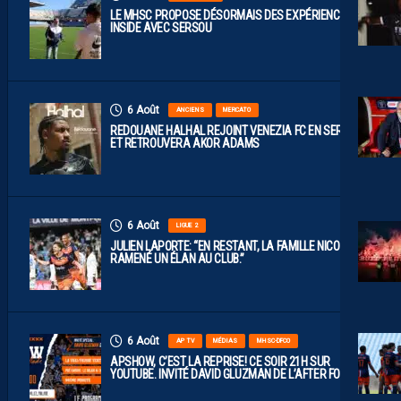
LE MHSC PROPOSE DÉSORMAIS DES EXPÉRIENCES
INSIDE AVEC SERSOU
6 Août
ANCIENS
MERCATO
REDOUANE HALHAL REJOINT VENEZIA FC EN SERIE A
ET RETROUVERA AKOR ADAMS
6 Août
LIGUE 2
JULIEN LAPORTE: “EN RESTANT, LA FAMILLE NICOLLIN A
RAMENÉ UN ÉLAN AU CLUB.”
6 Août
AP TV
MÉDIAS
MHSC-DFCO
APSHOW, C’EST LA REPRISE! CE SOIR 21H SUR
YOUTUBE. INVITÉ DAVID GLUZMAN DE L’AFTER FOOT.