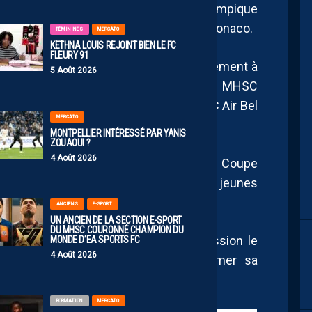
 Ajaccio, OGC Nice, US Colomiers, Olympique
Ajaccio, Olympique de Marseille et AS Monaco.
FÉMININES
MERCATO
KETHNA LOUIS REJOINT BIEN LE FC
FLEURY 91
elle campagne sera donné par un déplacement à
5 Août 2026
in du mois d’août 2025. Les U19N du MHSC
n premier match à domicile face au SC Air Bel
MERCATO
MONTPELLIER INTÉRESSÉ PAR YANIS
ZOUAOUI ?
4 Août 2026
 génération participera également à la Coupe
prestigieuse qui permettra aux jeunes
 scène nationale.
ANCIENS
E-SPORT
UN ANCIEN DE LA SECTION E-SPORT
DU MHSC COURONNÉ CHAMPION DU
 et déjà se préparer à suivre avec passion le
MONDE D’EA SPORTS FC
4 Août 2026
ometteuse, qui ambitionne de confirmer sa
mmets cette saison.
FORMATION
MERCATO