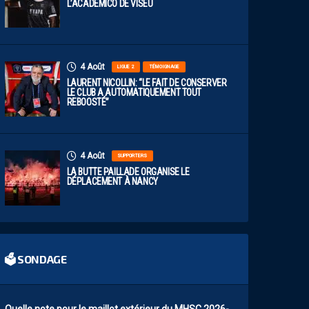
L’ACADÉMICO DE VISEU
4 Août
LIGUE 2
TÉMOIGNAGE
LAURENT NICOLLIN: “LE FAIT DE CONSERVER
LE CLUB A AUTOMATIQUEMENT TOUT
REBOOSTÉ”
4 Août
SUPPORTERS
LA BUTTE PAILLADE ORGANISE LE
DÉPLACEMENT À NANCY
🗳 SONDAGE