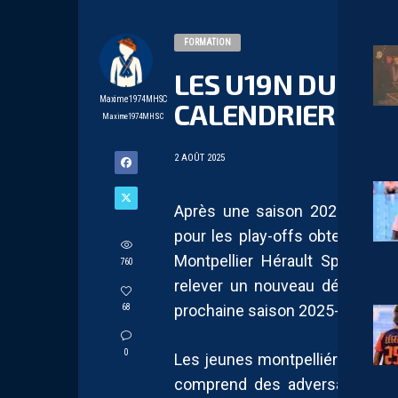
FORMATION
LES U19N DU MH
Maxime1974MHSC
CALENDRIER POU
Maxime1974MHSC
2 AOÛT 2025
Après une saison 2024-2025 e
pour les play-offs obtenue lor
Montpellier Hérault Sport Clu
760
relever un nouveau défi. La FFF
prochaine saison 2025-2026.
68
0
Les jeunes montpelliérains évo
comprend des adversaires tels