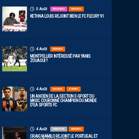
5 Août
FÉMININES
MERCATO
KETHNA LOUIS REJOINT BIEN LE FC FLEURY 91
4 Août
MERCATO
MONTPELLIER INTÉRESSÉ PAR YANIS
ZOUAOUI ?
4 Août
ANCIENS
E-SPORT
UN ANCIEN DE LA SECTION E-SPORT DU
MHSC COURONNÉ CHAMPION DU MONDE
D’EA SPORTS FC
4 Août
FORMATION
MERCATO
CRAIG MAMILO REJOINT LE PORTUGAL ET