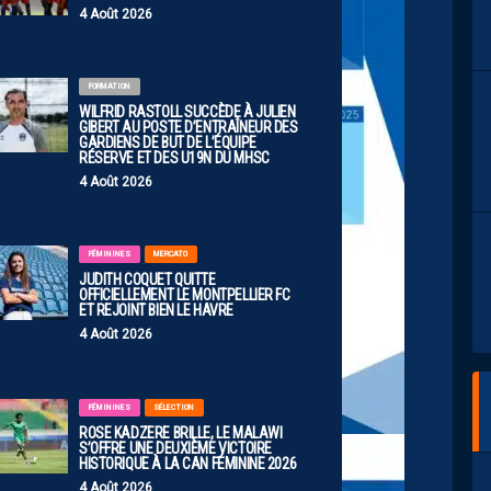
4 Août 2026
FORMATION
WILFRID RASTOLL SUCCÈDE À JULIEN
GIBERT AU POSTE D’ENTRAÎNEUR DES
GARDIENS DE BUT DE L’ÉQUIPE
RÉSERVE ET DES U19N DU MHSC
4 Août 2026
FÉMININES
MERCATO
JUDITH COQUET QUITTE
OFFICIELLEMENT LE MONTPELLIER FC
ET REJOINT BIEN LE HAVRE
4 Août 2026
FÉMININES
SÉLECTION
ROSE KADZERE BRILLE, LE MALAWI
S’OFFRE UNE DEUXIÈME VICTOIRE
HISTORIQUE À LA CAN FÉMININE 2026
4 Août 2026