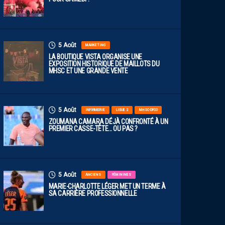
5 Août
MARKETING
LA BOUTIQUE VISTA ORGANISE UNE
EXPOSITION HISTORIQUE DE MAILLOTS DU
MHSC ET UNE GRANDE VENTE
5 Août
INFIRMERIE
LIGUE 2
MHSC-DFCO
ZOUMANA CAMARA DÉJÀ CONFRONTÉ À UN
PREMIER CASSE-TÊTE… OU PAS ?
5 Août
ANCIENS
FÉMININES
MARIE-CHARLOTTE LÉGER MET UN TERME À
SA CARRIÈRE PROFESSIONNELLE