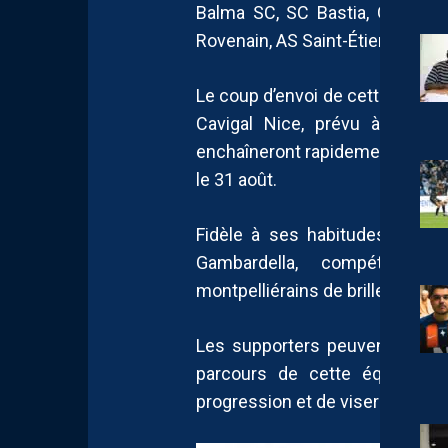
Balma SC, SC Bastia, Gazelec
Rovenain, AS Saint-Étienne, AC 
Le coup d’envoi de cette nouv
Cavigal Nice, prévu à la f
enchaîneront rapidement avec u
le 31 août.
Fidèle à ses habitudes, cette
Gambardella, compétition 
montpelliérains de briller sur la
Les supporters peuvent d’ores
parcours de cette équipe pr
progression et de viser les so