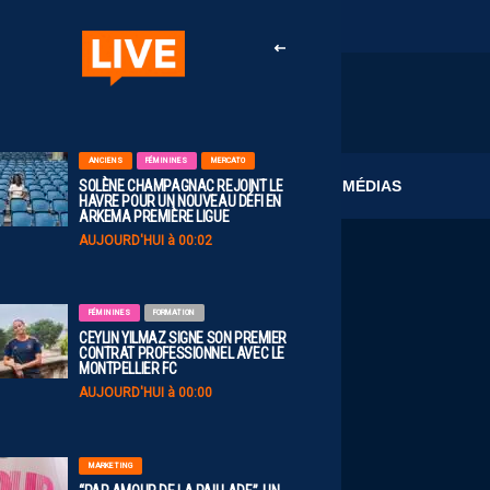
ANCIENS
FÉMININES
MERCATO
CLUB
MÉDIAS
SOLÈNE CHAMPAGNAC REJOINT LE
HAVRE POUR UN NOUVEAU DÉFI EN
ARKEMA PREMIÈRE LIGUE
AUJOURD'HUI à 00:02
FÉMININES
FORMATION
CEYLIN YILMAZ SIGNE SON PREMIER
CONTRAT PROFESSIONNEL AVEC LE
MONTPELLIER FC
AUJOURD'HUI à 00:00
MARKETING