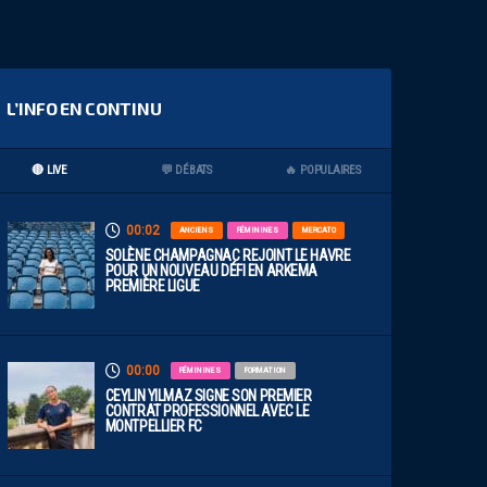
L’INFO EN CONTINU
🔴 LIVE
💬 DÉBATS
🔥 POPULAIRES
00:02
ANCIENS
FÉMININES
MERCATO
SOLÈNE CHAMPAGNAC REJOINT LE HAVRE
POUR UN NOUVEAU DÉFI EN ARKEMA
PREMIÈRE LIGUE
00:00
FÉMININES
FORMATION
CEYLIN YILMAZ SIGNE SON PREMIER
CONTRAT PROFESSIONNEL AVEC LE
MONTPELLIER FC