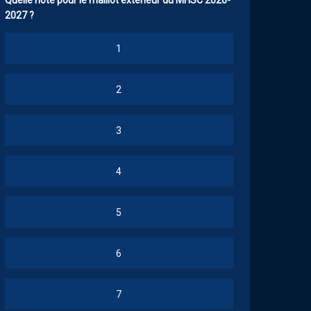
Quelle note pour le maillot extérieur du MHSC 2026-
2027 ?
1
2
3
4
5
6
7