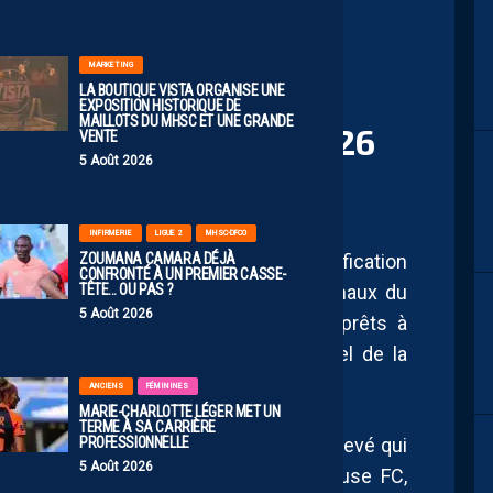
MARKETING
LA BOUTIQUE VISTA ORGANISE UNE
SC CONNAISSENT LEUR
EXPOSITION HISTORIQUE DE
MAILLOTS DU MHSC ET UNE GRANDE
R LA SAISON 2025/2026
VENTE
5 Août 2026
INFIRMERIE
LIGUE 2
MHSC-DFCO
ZOUMANA CAMARA DÉJÀ
ncourageante, marquée par une qualification
CONFRONTÉ À UN PREMIER CASSE-
TÊTE… OU PAS ?
s de la dernière journée, les U19 Nationaux du
5 Août 2026
b, dirigés par Michel Rodriguez, sont prêts à
 vient de dévoiler le calendrier officiel de la
ANCIENS
FÉMININES
MARIE-CHARLOTTE LÉGER MET UN
TERME À SA CARRIÈRE
PROFESSIONNELLE
lueront dans le Groupe D, un groupe relevé qui
5 Août 2026
 que Cavigal Nice, SC Air Bel, Toulouse FC,