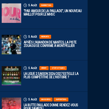
5 Août
MARKETING
“PAR AMOUR DE LA PAILLADE”, UN NOUVEAU
MAILLOT POUR LE MHSC
5 Août
MERCATO
APRÈS L’ABANDON DE NANTES, LA PISTE
ZOUAOUI SE CONFIRME À MONTPELLIER
5 Août
DÉBAT
STATISTIQUES
LA LIGUE 2 SAISON 2026/2027 EST-ELLE LA
PLUS COMPÉTITIVE DE L’HISTOIRE ?
5 Août
MHSC-DFCO
SUPPORTERS
LA BUTTE PAILLADE DONNE RENDEZ-VOUS
POUR SAMEDI !