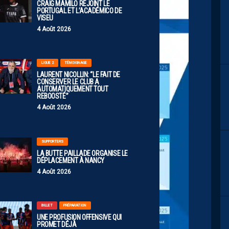
CRAIG MAMILO REJOINT LE
PORTUGAL ET L’ACADÉMICO DE
VISEU
4 Août 2026
LIGUE 2
TÉMOIGNAGE
LAURENT NICOLLIN: “LE FAIT DE
CONSERVER LE CLUB A
AUTOMATIQUEMENT TOUT
REBOOSTÉ”
4 Août 2026
SUPPORTERS
LA BUTTE PAILLADE ORGANISE LE
DÉPLACEMENT À NANCY
4 Août 2026
BILLET
PRÉPARATION
UNE PROFUSION OFFENSIVE QUI
PROMET DÉJÀ