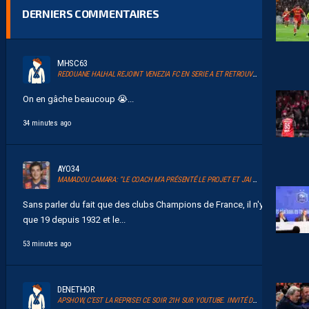
DERNIERS COMMENTAIRES
MHSC63
REDOUANE HALHAL REJOINT VENEZIA FC EN SERIE A ET RETROUVERA AKOR ADAMS
On en gâche beaucoup 😭...
34 minutes ago
AYO34
MAMADOU CAMARA: “LE COACH M’A PRÉSENTÉ LE PROJET ET J’AI TOUT DE SUITE ADHÉRÉ.”
Sans parler du fait que des clubs Champions de France, il n'y en a
que 19 depuis 1932 et le...
53 minutes ago
DENETHOR
APSHOW, C’EST LA REPRISE! CE SOIR 21H SUR YOUTUBE. INVITÉ DAVID GLUZMAN DE L’AFTER FOOT.