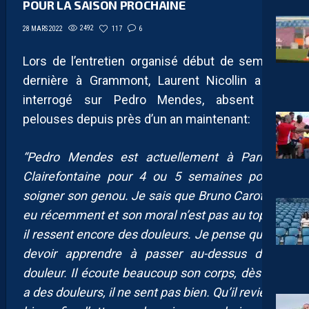
POUR LA SAISON PROCHAINE
2492
117
6
28 MARS 2022
Lors de l’entretien organisé début de semaine
dernière à Grammont, Laurent Nicollin a été
interrogé sur Pedro Mendes, absent des
pelouses depuis près d’un an maintenant:
“Pedro Mendes est actuellement à Paris, à
Clairefontaine pour 4 ou 5 semaines pour y
soigner son genou. Je sais que Bruno Carotti l’a
eu récemment et son moral n’est pas au top car
il ressent encore des douleurs. Je pense qu’il va
devoir apprendre à passer au-dessus de la
douleur. Il écoute beaucoup son corps, dès qu’il
a des douleurs, il ne sent pas bien. Qu’il revienne