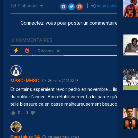
S’abonner
vous connecter
Connectez-vous pour poster un commentaire
6
COMMENTAIRES
Récents
MPSC-MHSC
28 mars 2022 22:48
Et certains espéraient revoir pedro en novembre … ils ont
du oublier l’annee. Bon rétablissement a lui parce qu’une
telle blessure ca en casse malheureusement beaucoup
0
0
Spartakus 34
28 mars 2022 17:49