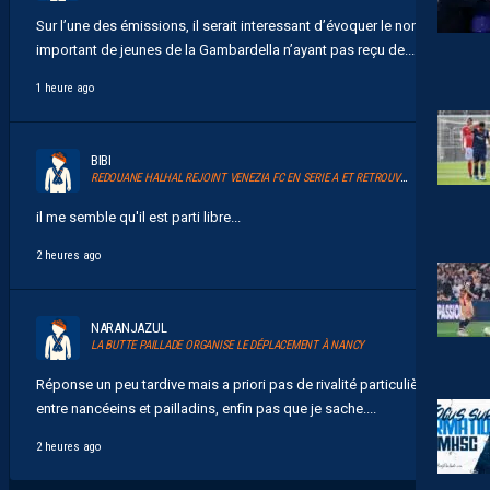
Sur l’une des émissions, il serait interessant d’évoquer le nombre
important de jeunes de la Gambardella n’ayant pas reçu de...
1 heure ago
BIBI
REDOUANE HALHAL REJOINT VENEZIA FC EN SERIE A ET RETROUVERA AKOR ADAMS
il me semble qu'il est parti libre...
2 heures ago
NARANJAZUL
LA BUTTE PAILLADE ORGANISE LE DÉPLACEMENT À NANCY
Réponse un peu tardive mais a priori pas de rivalité particulière
entre nancéeins et pailladins, enfin pas que je sache....
2 heures ago