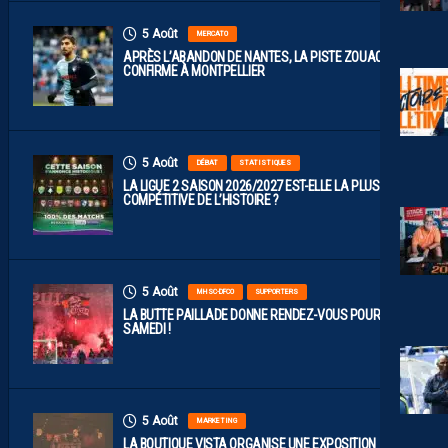
5 Août
MERCATO
APRÈS L’ABANDON DE NANTES, LA PISTE ZOUAOUI SE
CONFIRME À MONTPELLIER
5 Août
DÉBAT
STATISTIQUES
LA LIGUE 2 SAISON 2026/2027 EST-ELLE LA PLUS
COMPÉTITIVE DE L’HISTOIRE ?
5 Août
MHSC-DFCO
SUPPORTERS
LA BUTTE PAILLADE DONNE RENDEZ-VOUS POUR
SAMEDI !
5 Août
MARKETING
LA BOUTIQUE VISTA ORGANISE UNE EXPOSITION