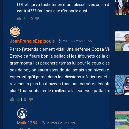
LOL et qui va l’acheter en étant blessé avec un an de
contrat??? faut pas dire n’importe quoi
3
0
JeanFrancisEspigoule
28 mars 2022 13:55
Perso j’attends clément vidal! Une defense Cozza Vidal
Esteve ca fleure bon la pailladie! les fifounets de la casa
grammonta ! et peuchere tamas lui pour le coup c’est
pas de bol, on saura sans doute jamais son niveau en
esperant qu’il perce dans les divisions inferieures et qu’il
revienne à plus haut niveau faire une carrière décente voir
plus! faut souhaiter le meilleur à la jeunesse pailladine!
2
0
Maiki1234
28 mars 2022 18:24