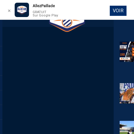
AllezPaillade
VOIR
✕
GRATUIT
Sur Google Play
DIRECT