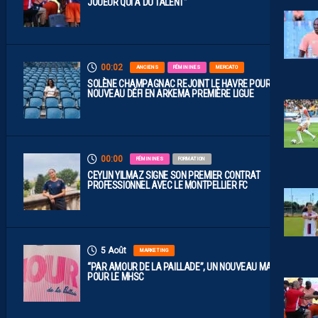
JOUEUR QUI A DU TALENT”
00:02
ANCIENS
FÉMININES
MERCATO
SOLÈNE CHAMPAGNAC REJOINT LE HAVRE POUR UN
NOUVEAU DÉFI EN ARKEMA PREMIÈRE LIGUE
00:00
FÉMININES
FORMATION
CEYLIN YILMAZ SIGNE SON PREMIER CONTRAT
PROFESSIONNEL AVEC LE MONTPELLIER FC
5 Août
MARKETING
“PAR AMOUR DE LA PAILLADE”, UN NOUVEAU MAILLOT
POUR LE MHSC