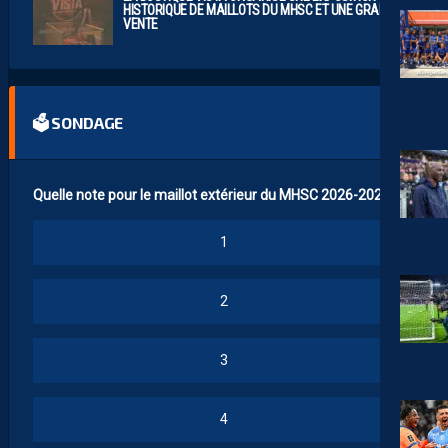
HISTORIQUE DE MAILLOTS DU MHSC ET UNE GRANDE
VENTE
🗳 SONDAGE
Quelle note pour le maillot extérieur du MHSC 2026-2027 ?
1
2
3
4