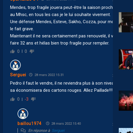
Mendes, trop fragile jouera peut-être la saison prochaine
au Mhsc, en tous les cas je le lui souhaite vivement.
Une défense Mendes, Esteve, Sakho, Cozza, pour moi, ça
le fait grave.
Maintenant il ne sera certainement pas renouvelé, il va
faire 32 ans et hélas bien trop fragile pour rempiler.
0
0
Serguei
28 mars 2022 15:31
Pedro il faut le vendre, il ne reviendra plus à son niveau et
sa économisera des cartons rouges. Allez Paillade!!!
0
-3
baillou1974
28 mars 2022 15:40
En réponse à
Serguei