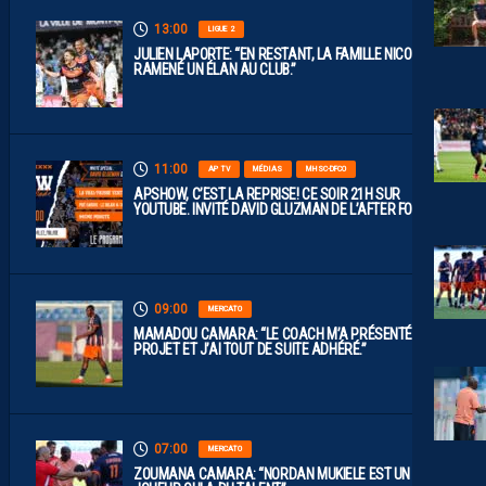
13:00
LIGUE 2
JULIEN LAPORTE: “EN RESTANT, LA FAMILLE NICOLLIN A
RAMENÉ UN ÉLAN AU CLUB.”
11:00
AP TV
MÉDIAS
MHSC-DFCO
APSHOW, C’EST LA REPRISE! CE SOIR 21H SUR
YOUTUBE. INVITÉ DAVID GLUZMAN DE L’AFTER FOOT.
09:00
MERCATO
MAMADOU CAMARA: “LE COACH M’A PRÉSENTÉ LE
PROJET ET J’AI TOUT DE SUITE ADHÉRÉ.”
07:00
MERCATO
ZOUMANA CAMARA: “NORDAN MUKIELE EST UN