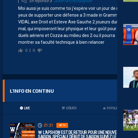
En réponse à
JeanFrancisEspigoule
Moi aussi je suis comme toi j’espère voir un jour de mes
yeux de supporter une défense a 3 made in Grammont.
VIDAL axe Droit et Esteve Axe Gauche 2 joueurs durs au
mal, qui imposeront leur physique et leur goût pour les
duels aériens et Cozza au milieu des 2 ou il pourra
montrer sa faculté technique à bien relancer
0
0
L’INFO EN CONTINU
🔴 LIVE
💬 DÉBATS
🔥 POPULAIRES
21:21
AP TV
🚨 L’APSHOW EST DE RETOUR POUR UNE NOUVELLE
SAISON, SPÉCIALE DÉBUT DE SAISON SUIVEZ LE LIVE