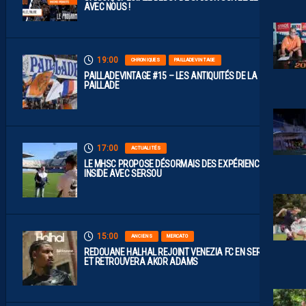
AVEC NOUS !
19:00
CHRONIQUES
PAILLADEVINTAGE
PAILLADEVINTAGE #15 – LES ANTIQUITÉS DE LA
PAILLADE
17:00
ACTUALITÉS
LE MHSC PROPOSE DÉSORMAIS DES EXPÉRIENCES
INSIDE AVEC SERSOU
15:00
ANCIENS
MERCATO
REDOUANE HALHAL REJOINT VENEZIA FC EN SERIE A
ET RETROUVERA AKOR ADAMS