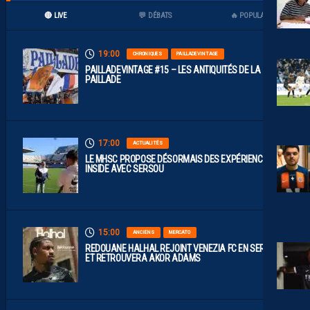
🔴 LIVE
💬 DÉBATS
🔥 POPULAIRES
19:00
CHRONIQUES
PAILLADEVINTAGE
PAILLADEVINTAGE #15 – LES ANTIQUITÉS DE LA
PAILLADE
17:00
ACTUALITÉS
LE MHSC PROPOSE DÉSORMAIS DES EXPÉRIENCES
INSIDE AVEC SERSOU
15:00
ANCIENS
MERCATO
REDOUANE HALHAL REJOINT VENEZIA FC EN SERIE A
ET RETROUVERA AKOR ADAMS