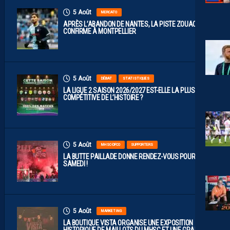
5 Août
MERCATO
APRÈS L’ABANDON DE NANTES, LA PISTE ZOUAOUI SE
CONFIRME À MONTPELLIER
5 Août
DÉBAT
STATISTIQUES
LA LIGUE 2 SAISON 2026/2027 EST-ELLE LA PLUS
COMPÉTITIVE DE L’HISTOIRE ?
5 Août
MHSC-DFCO
SUPPORTERS
LA BUTTE PAILLADE DONNE RENDEZ-VOUS POUR
SAMEDI !
5 Août
MARKETING
LA BOUTIQUE VISTA ORGANISE UNE EXPOSITION
HISTORIQUE DE MAILLOTS DU MHSC ET UNE GRANDE