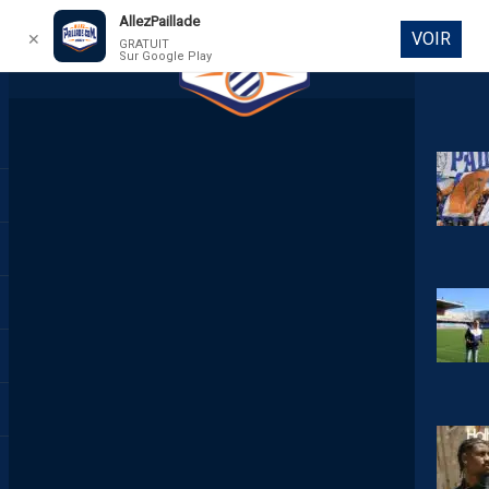
AllezPaillade
VOIR
✕
GRATUIT
Sur Google Play
DIRECT