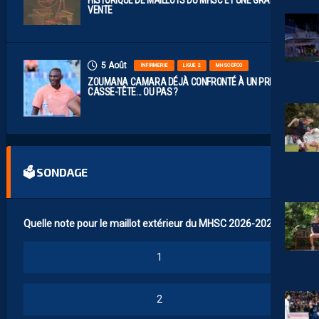
VENTE
5 Août
INFIRMERIE
LIGUE 2
MHSC-DFCO
ZOUMANA CAMARA DÉJÀ CONFRONTÉ À UN PREMIER
CASSE-TÊTE… OU PAS ?
🗳 SONDAGE
Quelle note pour le maillot extérieur du MHSC 2026-2027 ?
1
2