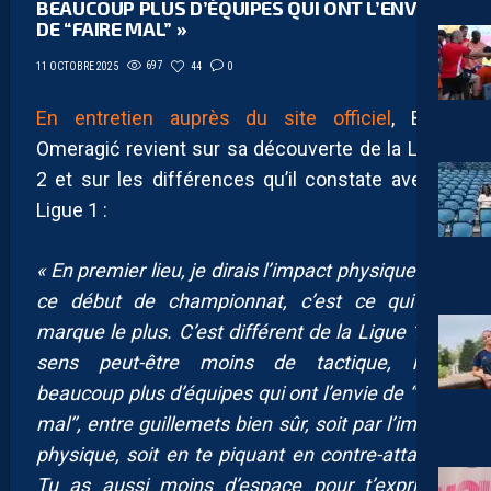
BEAUCOUP PLUS D’ÉQUIPES QUI ONT L’ENVIE
DE “FAIRE MAL” »
697
44
0
11 OCTOBRE 2025
En entretien auprès du site officiel
, Bećir
Omeragić revient sur sa découverte de la Ligue
2 et sur les différences qu’il constate avec la
Ligue 1 :
« En premier lieu, je dirais l’impact physique. Sur
ce début de championnat, c’est ce qui me
marque le plus. C’est différent de la Ligue 1. Tu
sens peut-être moins de tactique, mais
beaucoup plus d’équipes qui ont l’envie de “faire
mal’’, entre guillemets bien sûr, soit par l’impact
physique, soit en te piquant en contre-attaque.
Tu as aussi moins d’espace pour t’exprimer,