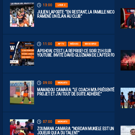
13:00
LIGUE 2
JULIEN LAPORTE: “EN RESTANT, LA FAMILLE NICOLLIN A
RAMENÉ UN ÉLAN AU CLUB.”
11:00
AP TV
MÉDIAS
MHSC-DFCO
APSHOW, C’EST LA REPRISE! CE SOIR 21H SUR
YOUTUBE. INVITÉ DAVID GLUZMAN DE L’AFTER FOOT.
09:00
MERCATO
MAMADOU CAMARA: “LE COACH M’A PRÉSENTÉ LE
PROJET ET J’AI TOUT DE SUITE ADHÉRÉ.”
07:00
MERCATO
ZOUMANA CAMARA: “NORDAN MUKIELE EST UN
JOUEUR QUI A DU TALENT”