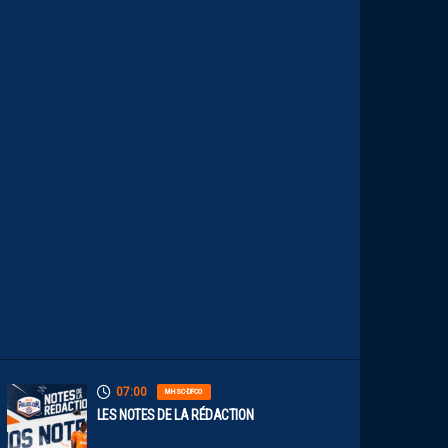
T
A
I
S
E
C
O
N
S
T
A
M
M
E
N
T
À
L
’
A
R
R
Ê
T
07:00
MHSC-DFCO
LES NOTES DE LA RÉDACTION