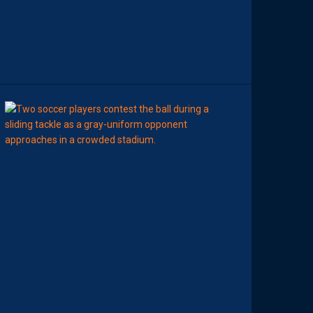
D
A
C
T
I
O
N
08:00
BILLET
MHSC-DFCO
U
N
E
D
É
F
E
N
S
E
H
É
R
A
U
L