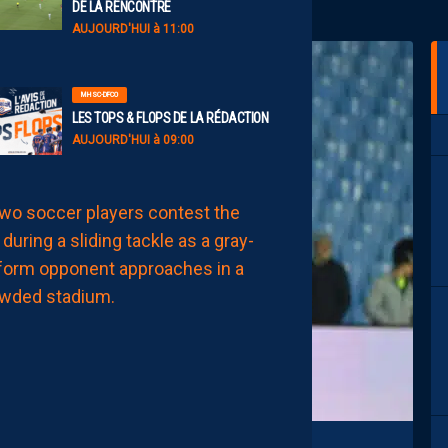
DE LA RENCONTRE
AUJOURD'HUI à 11:00
MHSC-DFCO
LES TOPS & FLOPS DE LA RÉDACTION
AUJOURD'HUI à 09:00
BILLET
MHSC-DFCO
UNE
DÉFENSE
HÉRAULTAISE
CONSTAMMENT
À
L’ARRÊT
AUJOURD'HUI
à
08:00