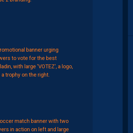
LA
SAISON
AUJOURD'HUI
à
00:00
MHSC-DFCO
ELISEZ
VOTRE
MEILLEUR
PAILLADIN
DU
MATCH
8
Août
2026
APRÈS-MATCH
MHSC-DFCO
MHSC