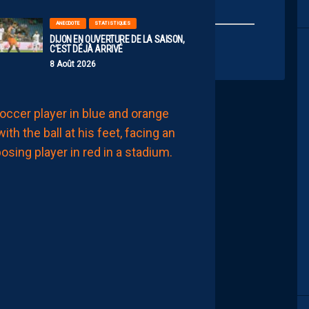
ANECDOTE
STATISTIQUES
DIJON EN OUVERTURE DE LA SAISON,
C’EST DÉJÀ ARRIVÉ
8 Août 2026
MHSC-DFCO
JULIEN
LAPORTE
:
“ON
A
QU’UNE
ENVIE,
C’EST
COMMENCER
LE
CHAMPIONNAT”
8
Août
2026