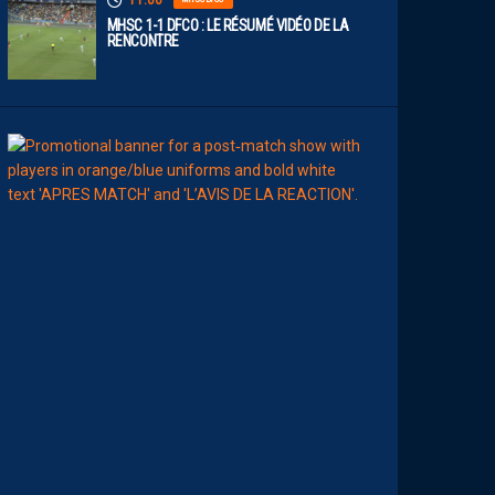
11:00
MHSC 1-1 DFCO : LE RÉSUMÉ VIDÉO DE LA
RENCONTRE
09:00
MHSC-DFCO
L
E
S
T
O
P
S
&
F
L
O
P
S
D
E
L
A
R
É