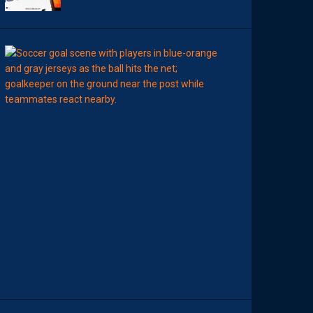
00:15
LIGUE 2
L
E
M
H
S
C
7
È
M
E
C
E
D
I
M
A
N
C
H
E