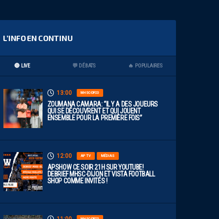
L’INFO EN CONTINU
🔴 LIVE
💬 DÉBATS
🔥 POPULAIRES
13:00
MHSC-DFCO
ZOUMANA CAMARA: “IL Y A DES JOUEURS
QUI SE DÉCOUVRENT ET QUI JOUENT
ENSEMBLE POUR LA PREMIÈRE FOIS”
12:00
AP TV
MÉDIAS
APSHOW CE SOIR 21H SUR YOUTUBE!
DEBRIEF MHSC-DIJON ET VISTA FOOTBALL
SHOP COMME INVITÉS !
MHSC-DFCO