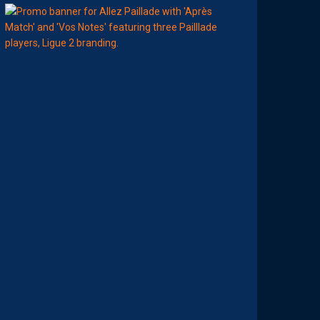
00:00
MHSC-DFCO
A
T
T
R
I
B
U
E
Z
V
O
S
P
R
E
M
I
È
R
E
S
N
O
T
E
S
D