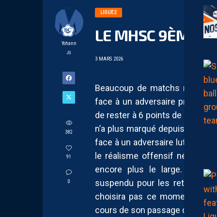
LIGUE 2
LE MHSC 9ÈME C
Yohann
JG
3 MARS 2026
Beaucoup de matchs nuls en c
face à un adversaire prenable.
de rester à 6 points de la cinqu
n’a plus marqué depuis deux re
382
face à un adversaire luttant pou
le réalisme offensif nécessai
91
encore plus le large. En rap
suspendu pour les retrouvaill
0
choisira pas ce moment pour f
cours de son passage de six mo