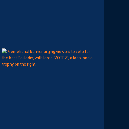
E
L
A
S
A
I
S
O
N
8
Août
MHSC-DFCO
E
L
I
S
E
Z
V
O
T
R
E
M
E
I
L
L