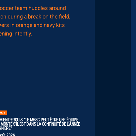
LIGUE 2
ZOUMANA
CAMARA:
“IL
NE
FAUT
PAS
SE
FIXER
DE
LIMITES.
IL
FAUT
VISER
HAUT”
8
Août
2026
GUE 2
MIEN PERQUIS: “LE MHSC PEUT ÊTRE UNE ÉQUIPE
 MONTE S’IL EST DANS LA CONTINUITÉ DE L’ANNÉE
RNIÈRE”
Août 2026