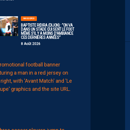
MHSC-DFCO
BAPTISTE RIDIRA (DIJON) : “ON VA
DANS UN STADE QUI SENT LE FOOT
MÊME S’IL Y A MOINS D’AMBIANCE
CES DERNIÈRES ANNÉES”
8 Août 2026
MHSC-DFCO
LE
GROUPE
PAILLADIN
CONTRE
DIJON
8
Août
2026
LIGUE 2