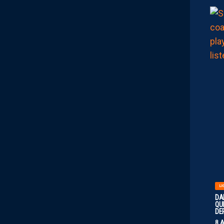
LI
DA
QUI
DE
8 