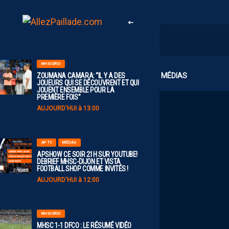
MHSC-DFCO
CLUB
MÉDIAS
ZOUMANA CAMARA: “IL Y A DES
JOUEURS QUI SE DÉCOUVRENT ET QUI
JOUENT ENSEMBLE POUR LA
PREMIÈRE FOIS”
AUJOURD'HUI à 13:00
AP TV
MÉDIAS
APSHOW CE SOIR 21H SUR YOUTUBE!
DEBRIEF MHSC-DIJON ET VISTA
FOOTBALL SHOP COMME INVITÉS !
AUJOURD'HUI à 12:00
MHSC-DFCO
MHSC 1-1 DFCO : LE RÉSUMÉ VIDÉO