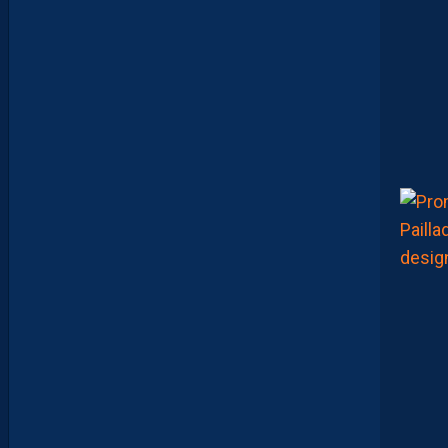
I
E
F
M
H
S
C
-
D
I
J
O
N
E
T
V
I
S
T
A
F
O
O
T
B
A
L
L
S
H
O
P