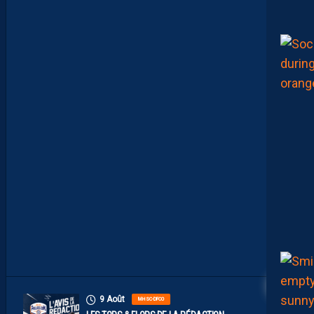
L
E
R
É
S
U
M
É
V
I
D
É
O
D
E
L
A
R
E
N
C
O
N
T
R
E
14
9 Août
MHSC-DFCO