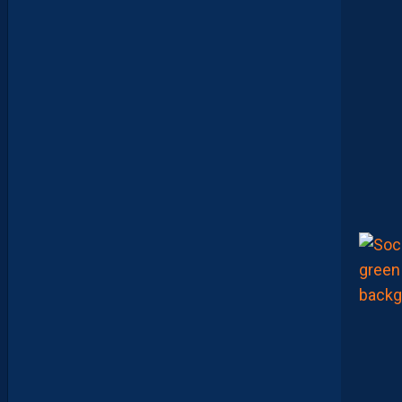
E
U
R
S
Q
U
I
S
E
D
É
C
O
U
V
R
E
N
T
E
T
Q
U
I
J
O
U
E
N
T
E
N