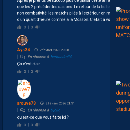
Après je prends beaucoup plus de plaisir cette année
que les 2 précédentes saisons. Le retour de la tielle , la
non combativité, les matchs pliés à l extérieur en moins
d un quart d’heure comme à la Mosson. C était à vomir
0
0
Ayo34
2 février 2026 20:58
En réponse à
bertrandm34
Ça c’est clair.
0
0
srouve78
2 février 2026 21:31
En réponse à
Djoko
qu’est-ce que vous faite ici ?
0
0