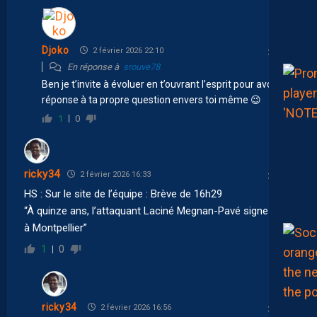
Djoko
2 février 2026 22:10
En réponse à
srouve78
Ben je t’invite à évoluer en t’ouvrant l’esprit pour avoir la
réponse à ta propre question envers toi même 😉
1
0
ricky34
2 février 2026 16:33
HS : Sur le site de l’équipe : Brève de 16h29
“À quinze ans, l’attaquant Laciné Megnan-Pavé signe pro
à Montpellier”
1
0
ricky34
2 février 2026 16:56