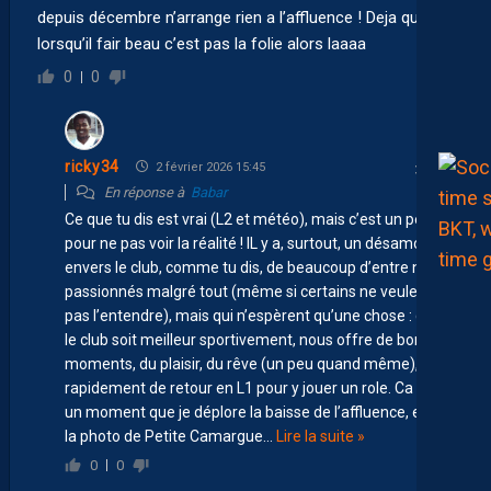
depuis décembre n’arrange rien a l’affluence ! Deja que
lorsqu’il fair beau c’est pas la folie alors laaaa
0
0
ricky34
2 février 2026 15:45
En réponse à
Babar
Ce que tu dis est vrai (L2 et météo), mais c’est un peu
pour ne pas voir la réalité ! IL y a, surtout, un désamour
envers le club, comme tu dis, de beaucoup d’entre nous,
passionnés malgré tout (même si certains ne veulent
pas l’entendre), mais qui n’espèrent qu’une chose : que
le club soit meilleur sportivement, nous offre de bons
moments, du plaisir, du rêve (un peu quand même), soit
rapidement de retour en L1 pour y jouer un role. Ca fait
un moment que je déplore la baisse de l’affluence, et là,
la photo de Petite Camargue
…
Lire la suite »
0
0