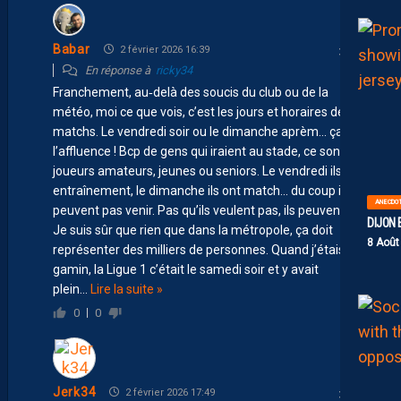
Babar
2 février 2026 16:39
En réponse à
ricky34
Franchement, au‑delà des soucis du club ou de la
météo, moi ce que vois, c’est les jours et horaires des
matchs. Le vendredi soir ou le dimanche aprèm… ça tue
l’affluence ! Bcp de gens qui iraient au stade, ce sont des
joueurs amateurs, jeunes ou seniors. Le vendredi ils ont
entraînement, le dimanche ils ont match… du coup ils
ANECDO
peuvent pas venir. Pas qu’ils veulent pas, ils peuvent pas.
DIJON 
Je suis sûr que rien que dans la métropole, ça doit
8 Août
représenter des milliers de personnes. Quand j’étais
gamin, la Ligue 1 c’était le samedi soir et y avait
plein
…
Lire la suite »
0
0
Jerk34
2 février 2026 17:49