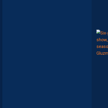
S
S
E
L
E
T
O
Q
U
I
N
(
I
C
I
)
:
“
O
N
A
T
T
E
N
D
U
N
P
E
U
P