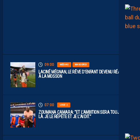
S
O
N
T
D
I
S
P
O
S
.
09:00
MÉDIAS
MHSC-DFCO
LACINÉ MÉGNAN, LE RÊVE D’ENFANT DEVENU RÉALITÉ
À LA MOSSON
07:00
LIGUE 2
ZOUMANA CAMARA: “ET L’AMBITION SERA TOUJOURS
LÀ. JE LE RÉPÈTE ET JE L’AI DIT.”