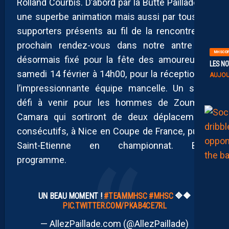
Rolland Courbis. D’abord par la Butte Paillade via
une superbe animation mais aussi par tous les
supporters présents au fil de la rencontre. Le
prochain rendez-vous dans notre antre est
MHSC-DF
désormais fixé pour la fête des amoureux, le
LES NO
samedi 14 février à 14h00, pour la réception de
AUJOU
l’impressionnante équipe mancelle. Un sacré
défi à venir pour les hommes de Zoumana
Camara qui sortiront de deux déplacements
consécutifs, à Nice en Coupe de France, puis à
Saint-Etienne en championnat. Beau
programme.
UN BEAU MOMENT !
#TEAMMHSC
#MHSC
🔷️🔶️
PIC.TWITTER.COM/PKAB4CE7RL
— AllezPaillade.com (@AllezPaillade)