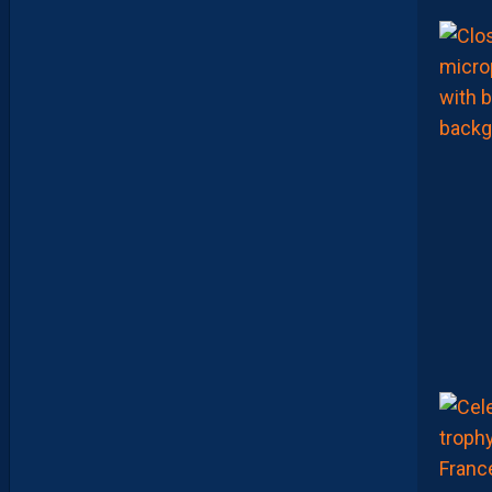
L
U
S
D
E
M
A
T
U
R
I
T
É
P
O
U
R
N
O
S
P
A
I
L
L
A
D
I
N
S
”