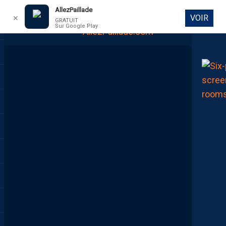
AllezPaillade
VOIR
✕
GRATUIT
Sur Google Play
DIRECT