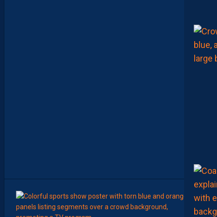
S
E
M
B
L
E
P
O
U
R
L
A
P
R
E
M
I
È
R
E
F
O
I
S
”
9
Août
AP TV