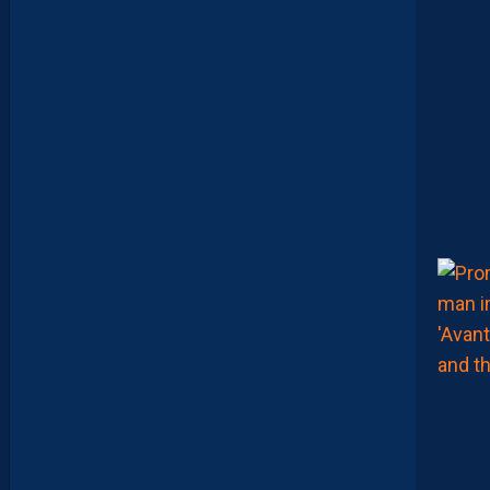
S
C
-
D
I
J
O
N
E
T
I
N
V
I
T
É
V
I
S
T
A
.
L
E
S
R
E
P
L
A
Y
S