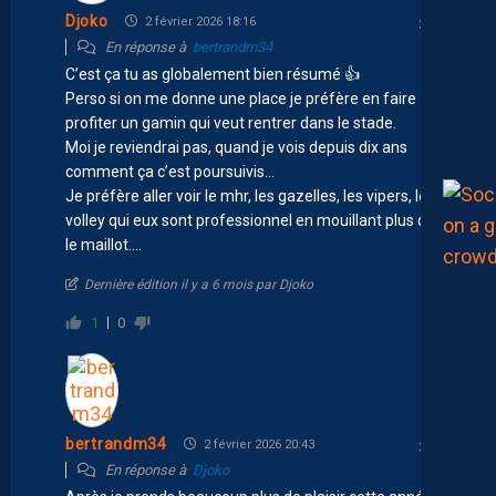
Djoko
2 février 2026 18:16
En réponse à
bertrandm34
C’est ça tu as globalement bien résumé 👍
Perso si on me donne une place je préfère en faire
profiter un gamin qui veut rentrer dans le stade.
Moi je reviendrai pas, quand je vois depuis dix ans
comment ça c’est poursuivis…
Je préfère aller voir le mhr, les gazelles, les vipers, le
volley qui eux sont professionnel en mouillant plus que
le maillot….
Dernière édition il y a 6 mois par Djoko
1
0
bertrandm34
2 février 2026 20:43
En réponse à
Djoko