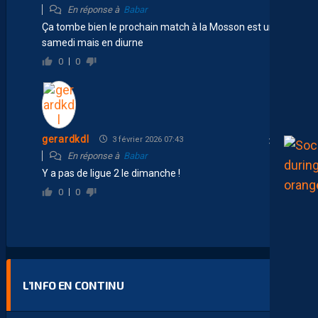
En réponse à
Babar
Ça tombe bien le prochain match à la Mosson est un
samedi mais en diurne
0
0
gerardkdl
3 février 2026 07:43
En réponse à
Babar
Y a pas de ligue 2 le dimanche !
0
0
L’INFO EN CONTINU