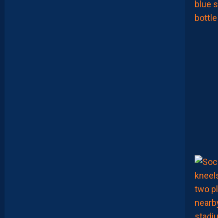
É
P
A
R
A
T
I
O
N
E
N
B
A
T
T
A
N
T
L
A
R
G
E
M
E
N
T
L
’
O
G
C