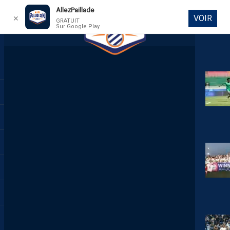
AllezPaillade
VOIR
✕
GRATUIT
Sur Google Play
DIRECT