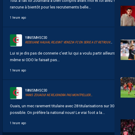
Tout à fait lol zoumana a bien compris avant moi et toi allez sans
rancune à bientôt pour les recrutements belle...
1 heure ago
YANISMHSC30
REDOUANE HALHAL REJOINT VENEZIA FC EN SERIE A ET RETROUVERA AKOR ADAMS
Lui si je dis pas de connerie c’est lui qui a voulu partir ailleurs
même si ODO le faisait pas...
1 heure ago
YANISMHSC30
YANIS ZOUAOUI NE REJOINDRA PAS MONTPELLIER…
Ouais, un mec rarement titulaire avec 28 titularisations sur 30
possible. On préfère la national nous! Le vrai foot a la...
1 heure ago