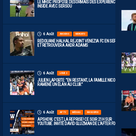
LE MHSC PROPOSE DÉSORMAIS DES EXPÉRIENCES
INSIDE AVEC SERSOU
6 Août
ANCIENS
MERCATO
REDOUANE HALHAL REJOINT VENEZIA FC EN SERIE A
ET RETROUVERA AKOR ADAMS
6 Août
LIGUE 2
JULIEN LAPORTE: “EN RESTANT, LA FAMILLE NICOLLIN A
RAMENÉ UN ÉLAN AU CLUB.”
6 Août
AP TV
MÉDIAS
MHSC-DFCO
APSHOW, C’EST LA REPRISE! CE SOIR 21H SUR
YOUTUBE. INVITÉ DAVID GLUZMAN DE L’AFTER FOOT.