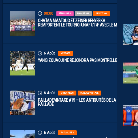
00:00
FÉMININES
FORMATION
SÉLECTION
CHAÏMA MAATOUG ET ZEÏNEB BENYEBKA
REMPORTENT LE TOURNOI UNAF U17F AVEC LE MAROC
6 Août
MERCATO
YANIS ZOUAOUI NE REJOINDRA PAS MONTPELLIER…
6 Août
CHRONIQUES
PAILLADEVINTAGE
PAILLADEVINTAGE #15 – LES ANTIQUITÉS DE LA
PAILLADE
6 Août
ACTUALITÉS