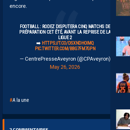
encore.
FOOTBALL : RODEZ DISPUTERA CINQ MATCHS DE
PRÉPARATION CET ÉTÉ, AVANT LA REPRISE DE LA
LIGUE 2
➡️
HTTPS://T.CO/DSXNDHOIMQ
PIC.TWITTER.COM/BBG7FM7GPN
— CentrePresseAveyron (@CPAveyron)
May 26, 2026
A la une
2
COMMENTAIRES