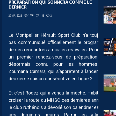
PRÉPARATION QUI SONNERA COMME LE
DERNIER
1680
113
2
27 MAI 2026
Le Montpellier Hérault Sport Club n’a toujours
pas communiqué officiellement le programme
de ses rencontres amicales estivales. Pourtant,
un premier rendez-vous de préparation est
désormais connu pour les hommes de
Zoumana Camara, qui s’apprêtent à lancer leur
deuxième saison consécutive en Ligue 2.
Et c’est Rodez qui a vendu la mèche. Habitué à
croiser la route du MHSC ces dernières années,
le club ruthénois a dévoilé son calendrier estival
ces dernières heures. Parmi les affiches