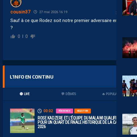
cousin37
27 mai 2026 16:19
Sauf à ce que Rodez soit notre premier adversaire en J1
?
0
0
L’INFO EN CONTINU
🔴 LIVE
💬 DÉBATS
🔥 POPULAIRES
00:02
FÉMININES
SÉLECTION
ROSE KADZERE ET L’ÉQUIPE DU MALAWI QUALIFIÉES
POUR UN QUART DE FINALE HISTORIQUE DE LA CAN
2026