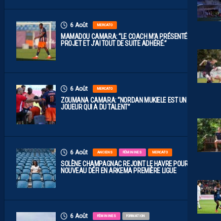
6 Août
MERCATO
MAMADOU CAMARA: “LE COACH M’A PRÉSENTÉ LE
PROJET ET J’AI TOUT DE SUITE ADHÉRÉ.”
6 Août
MERCATO
ZOUMANA CAMARA: “NORDAN MUKIELE EST UN
JOUEUR QUI A DU TALENT”
6 Août
ANCIENS
FÉMININES
MERCATO
SOLÈNE CHAMPAGNAC REJOINT LE HAVRE POUR UN
NOUVEAU DÉFI EN ARKEMA PREMIÈRE LIGUE
6 Août
FÉMININES
FORMATION