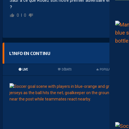
Sauf à ce que Rodez soit notre premier adversaire en J1
?
0
0
L’INFO EN CONTINU
🔴 LIVE
💬 DÉBATS
🔥 POPULAIRES
00:15
LIGUE 2
L
E
M
H
S
C
7