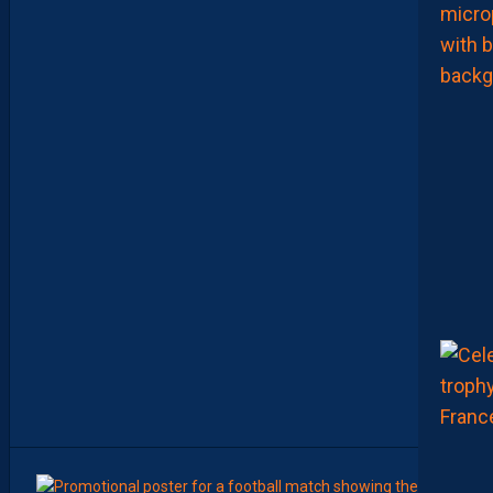
S
F
R
U
S
T
R
A
N
T
S
E
T
D
É
J
À
D
E
S
R
E
G
R
E
T
S
8