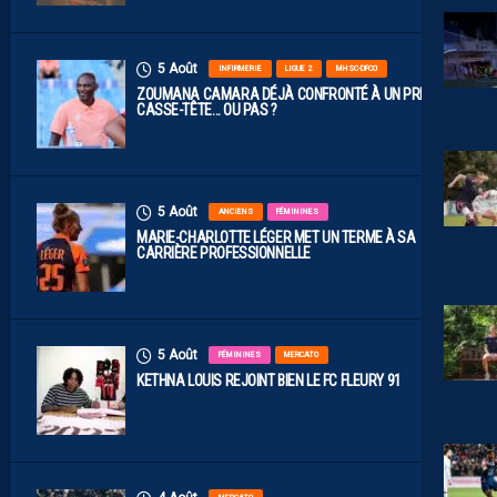
5 Août
INFIRMERIE
LIGUE 2
MHSC-DFCO
ZOUMANA CAMARA DÉJÀ CONFRONTÉ À UN PREMIER
CASSE-TÊTE… OU PAS ?
5 Août
ANCIENS
FÉMININES
MARIE-CHARLOTTE LÉGER MET UN TERME À SA
CARRIÈRE PROFESSIONNELLE
5 Août
FÉMININES
MERCATO
KETHNA LOUIS REJOINT BIEN LE FC FLEURY 91