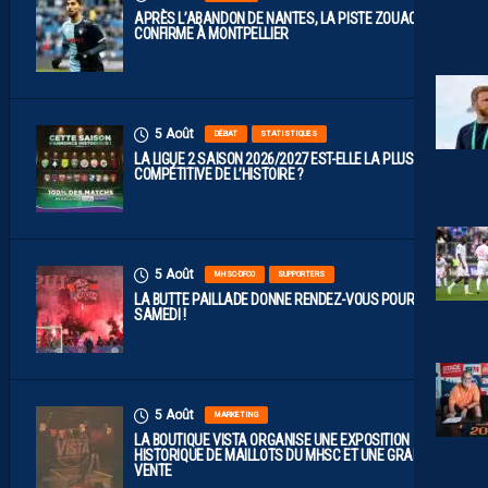
APRÈS L’ABANDON DE NANTES, LA PISTE ZOUAOUI SE
CONFIRME À MONTPELLIER
5 Août
DÉBAT
STATISTIQUES
LA LIGUE 2 SAISON 2026/2027 EST-ELLE LA PLUS
COMPÉTITIVE DE L’HISTOIRE ?
5 Août
MHSC-DFCO
SUPPORTERS
LA BUTTE PAILLADE DONNE RENDEZ-VOUS POUR
SAMEDI !
5 Août
MARKETING
LA BOUTIQUE VISTA ORGANISE UNE EXPOSITION
HISTORIQUE DE MAILLOTS DU MHSC ET UNE GRANDE
VENTE