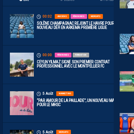
00:02
ANCIENS
FÉMININES
MERCATO
SOLÈNE CHAMPAGNAC REJOINT LE HAVRE POUR UN
NOUVEAU DÉFI EN ARKEMA PREMIÈRE LIGUE
00:00
FÉMININES
FORMATION
CEYLIN YILMAZ SIGNE SON PREMIER CONTRAT
PROFESSIONNEL AVEC LE MONTPELLIER FC
5 Août
MARKETING
“PAR AMOUR DE LA PAILLADE”, UN NOUVEAU MAILLOT
POUR LE MHSC
5 Août
MERCATO