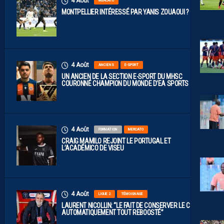
4 Août
MERCATO
MONTPELLIER INTÉRESSÉ PAR YANIS ZOUAOUI ?
4 Août
ANCIENS
E-SPORT
UN ANCIEN DE LA SECTION E-SPORT DU MHSC
COURONNÉ CHAMPION DU MONDE D’EA SPORTS FC
4 Août
FORMATION
MERCATO
CRAIG MAMILO REJOINT LE PORTUGAL ET
L’ACADÉMICO DE VISEU
4 Août
LIGUE 2
TÉMOIGNAGE
LAURENT NICOLLIN: “LE FAIT DE CONSERVER LE CLUB A
AUTOMATIQUEMENT TOUT REBOOSTÉ”