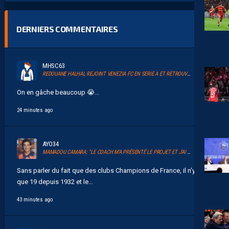
DERNIERS COMMENTAIRES
MHSC63
REDOUANE HALHAL REJOINT VENEZIA FC EN SERIE A ET RETROUVERA AKOR ADAMS
On en gâche beaucoup 😭...
24 minutes ago
AYO34
MAMADOU CAMARA: “LE COACH M’A PRÉSENTÉ LE PROJET ET J’AI TOUT DE SUITE ADHÉRÉ.”
Sans parler du fait que des clubs Champions de France, il n'y en a
que 19 depuis 1932 et le...
43 minutes ago