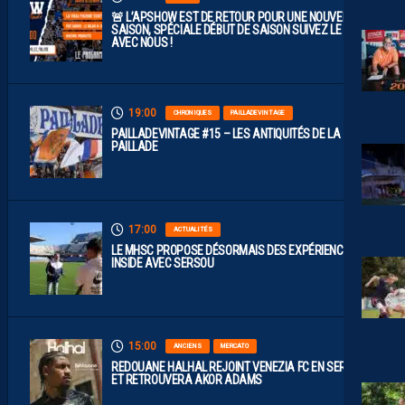
🚨 L’APSHOW EST DE RETOUR POUR UNE NOUVELLE
SAISON, SPÉCIALE DÉBUT DE SAISON SUIVEZ LE LIVE
AVEC NOUS !
19:00
CHRONIQUES
PAILLADEVINTAGE
PAILLADEVINTAGE #15 – LES ANTIQUITÉS DE LA
PAILLADE
17:00
ACTUALITÉS
LE MHSC PROPOSE DÉSORMAIS DES EXPÉRIENCES
INSIDE AVEC SERSOU
15:00
ANCIENS
MERCATO
REDOUANE HALHAL REJOINT VENEZIA FC EN SERIE A
ET RETROUVERA AKOR ADAMS