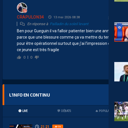
CRAPULON34
13 mai 2026 08:38
En réponse à
Pailladin du soleil levant
Ben pour Gueguin il va falloir patienter bien une année
parce que une blessure comme ça va mettre du temps
pour être opérationnel surtout que j’ai l’impression que
ce jeune est très fragile
0
0
L’INFO EN CONTINU
🔴 LIVE
💬 DÉBATS
🔥 POPULAIRES
21:21
AP TV