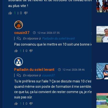
au plus vite !
1
0
cousin37
12 mai 2026 07:35
En réponse à
Pailladin du soleil levant
Pas convaincu que le mettre en 10 soit une bonne idée !
1
0
Pailladin du soleil levant
12 mai 2026 08:46
En réponse à
cousin37
Tu le préfères sur l’aile ? Ça se discute mais 10 c’est
quand même son poste de formation il me semble. Est-
ce que lui, ça lui convient de rester comme ça, je n’en
suis pas sûr.
1
0