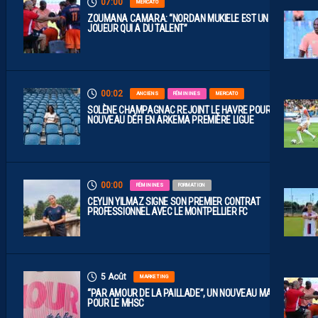
07:00
MERCATO
ZOUMANA CAMARA: “NORDAN MUKIELE EST UN
JOUEUR QUI A DU TALENT”
00:02
ANCIENS
FÉMININES
MERCATO
SOLÈNE CHAMPAGNAC REJOINT LE HAVRE POUR UN
NOUVEAU DÉFI EN ARKEMA PREMIÈRE LIGUE
00:00
FÉMININES
FORMATION
CEYLIN YILMAZ SIGNE SON PREMIER CONTRAT
PROFESSIONNEL AVEC LE MONTPELLIER FC
5 Août
MARKETING
“PAR AMOUR DE LA PAILLADE”, UN NOUVEAU MAILLOT
POUR LE MHSC