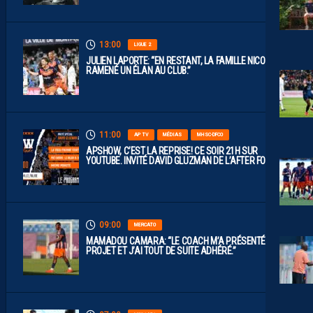
13:00
LIGUE 2
JULIEN LAPORTE: “EN RESTANT, LA FAMILLE NICOLLIN A
RAMENÉ UN ÉLAN AU CLUB.”
11:00
AP TV
MÉDIAS
MHSC-DFCO
APSHOW, C’EST LA REPRISE! CE SOIR 21H SUR
YOUTUBE. INVITÉ DAVID GLUZMAN DE L’AFTER FOOT.
09:00
MERCATO
MAMADOU CAMARA: “LE COACH M’A PRÉSENTÉ LE
PROJET ET J’AI TOUT DE SUITE ADHÉRÉ.”