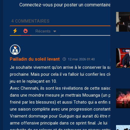
Connectez-vous pour poster un commentaire
4
COMMENTAIRES
Récents
Pailladin du soleil levant
12 mai 2026 01:40
Je souhaite vivement qu’on arrive à le conserver la saison
prochaine. Mais pour cela il va falloir lui confier les clés du
jeu en le replaçant en 10.
Avec Chennahi, ils sont les révélations de cette saison. Et
dans une moindre mesure je mettrais Mouanga (un peu
freiné par les blessures) et aussi Tchato qui a enfin sorti
une saison complète avec une progression constante.
Vraiment dommage pour Guéguin qui aurait dû être notre
arme offensive principale dans ce sprint final. Je lui
souhaite de se relever et de retrouver ce niveau entrevu