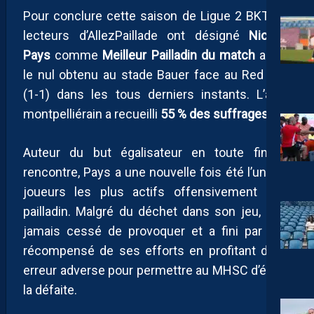
Pour conclure cette saison de Ligue 2 BKT, les
lecteurs d’AllezPaillade ont désigné
Nicolas
Pays
comme
Meilleur Pailladin du match
après
le nul obtenu au stade Bauer face au Red Star
(1-1) dans les tous derniers instants. L’ailier
montpelliérain a recueilli
55 % des suffrages
.
Auteur du but égalisateur en toute fin de
rencontre, Pays a une nouvelle fois été l’un des
joueurs les plus actifs offensivement côté
pailladin. Malgré du déchet dans son jeu, il n’a
jamais cessé de provoquer et a fini par être
récompensé de ses efforts en profitant d’une
erreur adverse pour permettre au MHSC d’éviter
la défaite.