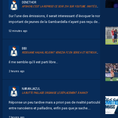
DENETHOR
APSHOW, C’EST LA REPRISE! CE SOIR 21H SUR YOUTUBE. INVITÉ DAVID GLUZMAN DE L’AFTER FOOT.
Sur l’une des émissions, il serait interessant d’évoquer le nombre
important de jeunes de la Gambardella n’ayant pas reçu de...
52 minutes ago
BIBI
REDOUANE HALHAL REJOINT VENEZIA FC EN SERIE A ET RETROUVERA AKOR ADAMS
il me semble qu'il est parti libre...
2 heures ago
NARANJAZUL
LA BUTTE PAILLADE ORGANISE LE DÉPLACEMENT À NANCY
Réponse un peu tardive mais a priori pas de rivalité particulière
entre nancéeins et pailladins, enfin pas que je sache....
2 heures ago