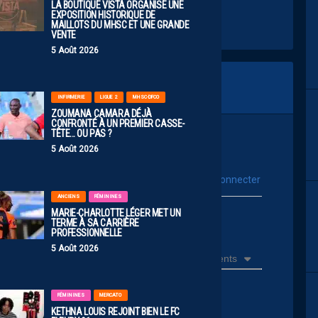
LA BOUTIQUE VISTA ORGANISE UNE
EXPOSITION HISTORIQUE DE
MAILLOTS DU MHSC ET UNE GRANDE
VENTE
5 Août 2026
INFIRMERIE
LIGUE 2
MHSC-DFCO
ZOUMANA CAMARA DÉJÀ
CONFRONTÉ À UN PREMIER CASSE-
TÊTE… OU PAS ?
5 Août 2026
vous connecter
Se connecter avec :
ANCIENS
FÉMININES
MARIE-CHARLOTTE LÉGER MET UN
ur poster un commentaire
TERME À SA CARRIÈRE
PROFESSIONNELLE
5 Août 2026
Récents
FÉMININES
MERCATO
KETHNA LOUIS REJOINT BIEN LE FC