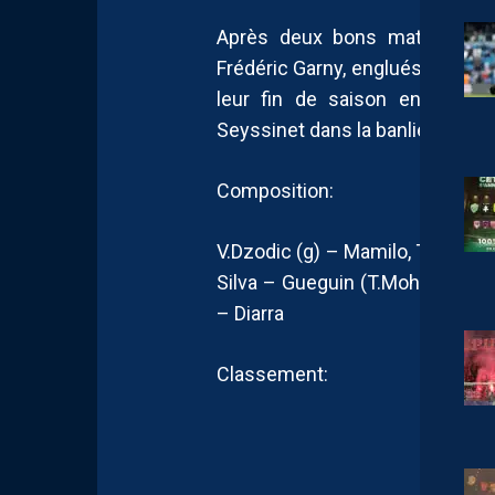
Après deux bons matchs nuls
Frédéric Garny, englués dans le 
leur fin de saison en se dé
Seyssinet dans la banlieue gren
Composition:
V.Dzodic (g) – Mamilo, Tognarell
Silva – Gueguin (T.Mohammed), 
– Diarra
Classement: