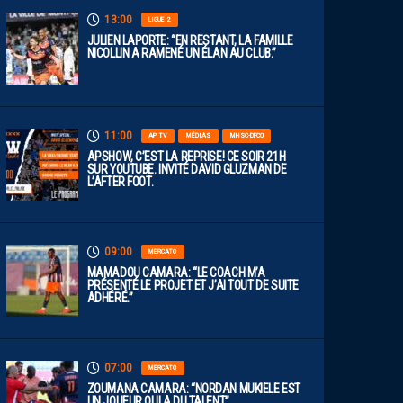
13:00
LIGUE 2
JULIEN LAPORTE: “EN RESTANT, LA FAMILLE
NICOLLIN A RAMENÉ UN ÉLAN AU CLUB.”
11:00
AP TV
MÉDIAS
MHSC-DFCO
APSHOW, C’EST LA REPRISE! CE SOIR 21H
SUR YOUTUBE. INVITÉ DAVID GLUZMAN DE
L’AFTER FOOT.
09:00
MERCATO
MAMADOU CAMARA: “LE COACH M’A
PRÉSENTÉ LE PROJET ET J’AI TOUT DE SUITE
ADHÉRÉ.”
07:00
MERCATO
ZOUMANA CAMARA: “NORDAN MUKIELE EST
UN JOUEUR QUI A DU TALENT”