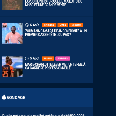
EXPOSITION HISTORIQUE DE MAILLOTS DU
MHSC ET UNE GRANDE VENTE
5 Août
INFIRMERIE
LIGUE 2
MHSC-DFCO
ZOUMANA CAMARA DÉJÀ CONFRONTÉ À UN
PREMIER CASSE-TÊTE… OU PAS ?
5 Août
ANCIENS
FÉMININES
MARIE-CHARLOTTE LÉGER MET UN TERME À
SA CARRIÈRE PROFESSIONNELLE
🗳 SONDAGE