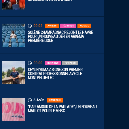
00:02
ANCIENS
FÉMININES
MERCATO
SOLÈNE CHAMPAGNAC REJOINT LE HAVRE
POUR UN NOUVEAU DÉFI EN ARKEMA
PREMIÈRE LIGUE
00:00
FÉMININES
FORMATION
CEYLIN YILMAZ SIGNE SON PREMIER
CONTRAT PROFESSIONNEL AVEC LE
MONTPELLIER FC
5 Août
MARKETING
“PAR AMOUR DE LA PAILLADE”, UN NOUVEAU
MAILLOT POUR LE MHSC