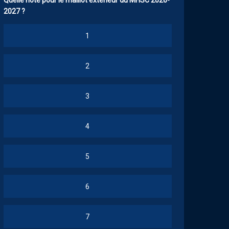
Quelle note pour le maillot extérieur du MHSC 2026-
2027 ?
1
2
3
4
5
6
7