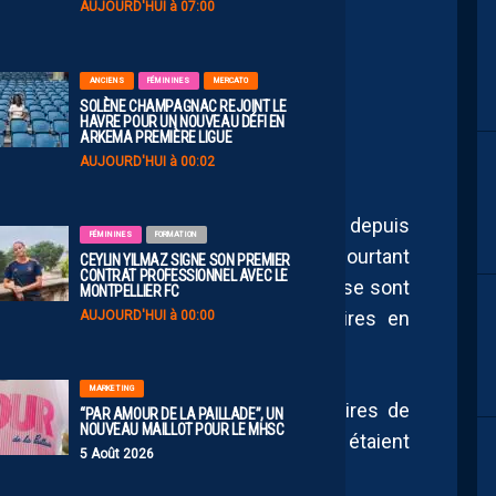
AUJOURD'HUI à 07:00
ANCIENS
FÉMININES
MERCATO
RRÊT.
SOLÈNE CHAMPAGNAC REJOINT LE
HAVRE POUR UN NOUVEAU DÉFI EN
ARKEMA PREMIÈRE LIGUE
AUJOURD'HUI à 00:02
u MHSC, qui restait sans victoire depuis
FÉMININES
FORMATION
le compte de la 13e journée de N3. Pourtant
CEYLIN YILMAZ SIGNE SON PREMIER
CONTRAT PROFESSIONNEL AVEC LE
u but de Diarra à la 15e, les Pailladins se sont
MONTPELLIER FC
nt d’encaisser deux buts supplémentaires en
AUJOURD'HUI à 00:00
MARKETING
bilisés en Gambardella, les pensionnaires de
“PAR AMOUR DE LA PAILLADE”, UN
NOUVEAU MAILLOT POUR LE MHSC
 évolué les pros Dzodic et Guéguin, étaient
5 Août 2026
Jeffrey Assoumin et Giani Baptiste.