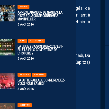
MERCATO
 contre Marseille et Lyon, les protégés de
APRÈS L’ABANDON DE NANTES, LA
ventre mou, tenteront de redonner du brillant à
PISTE ZOUAOUI SE CONFIRME À
MONTPELLIER
plaçant de nouveau dès samedi prochain à
5 Août 2026
obloise.
DÉBAT
STATISTIQUES
LA LIGUE 2 SAISON 2026/2027 EST-
ELLE LA PLUS COMPÉTITIVE DE
L’HISTOIRE ?
i (Ndollo-Bille), Lahmidini, Ebener – Zeghadi, Da
5 Août 2026
Vidal-Cartoux (Sidibe), Epee Ngando (Kapitza)
MHSC-DFCO
SUPPORTERS
LA BUTTE PAILLADE DONNE RENDEZ-
VOUS POUR SAMEDI !
5 Août 2026
MARKETING