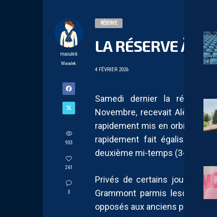
RÉSERVE
LA RÉSERVE À L’A
maoulek
Maoulek
4 FÉVRIER 2026
Samedi dernier la réserve d
Novembre, recevait Alès pour 
rapidement mis en orbite suite a
rapidement fait égaliser ava
933
deuxième mi-temps (3-1).
261
Privés de certains joueurs mo
Grammont parmis lesquels ont
3
opposés aux anciens pailladins 