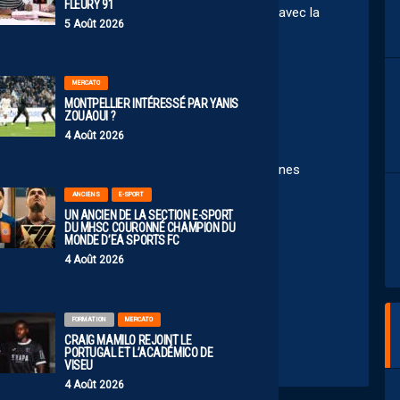
FLEURY 91
ssé Gueguin depuis quelques temps, ben il joue avec la
5 Août 2026
MERCATO
MONTPELLIER INTÉRESSÉ PAR YANIS
ZOUAOUI ?
4 Août 2026
 n’est pas de résultats réguliers !!!Plusieurs jeunes
ve …Sont utilisés en équipe première !!!
😉
ANCIENS
E-SPORT
UN ANCIEN DE LA SECTION E-SPORT
DU MHSC COURONNÉ CHAMPION DU
MONDE D’EA SPORTS FC
4 Août 2026
 2026 12:34
FORMATION
MERCATO
CRAIG MAMILO REJOINT LE
PORTUGAL ET L’ACADÉMICO DE
VISEU
4 Août 2026