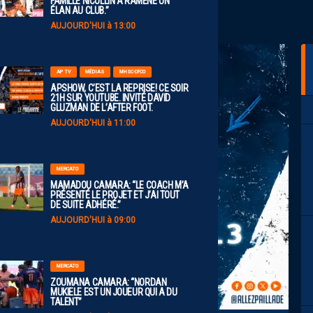
FAMILLE NICOLLIN A RAMENÉ UN
ÉLAN AU CLUB.”
AUJOURD'HUI à 13:00
AP TV
MÉDIAS
MHSC-DFCO
APSHOW, C’EST LA REPRISE! CE SOIR
21H SUR YOUTUBE. INVITÉ DAVID
GLUZMAN DE L’AFTER FOOT.
AUJOURD'HUI à 11:00
MERCATO
MAMADOU CAMARA: “LE COACH M’A
PRÉSENTÉ LE PROJET ET J’AI TOUT
DE SUITE ADHÉRÉ.”
AUJOURD'HUI à 09:00
MERCATO
ZOUMANA CAMARA: “NORDAN
MUKIELE EST UN JOUEUR QUI A DU
TALENT”