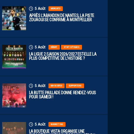
5 Août
MERCATO
APRÈS L’ABANDON DE NANTES, LA PISTE
ZOUAOUI SE CONFIRME À MONTPELLIER
5 Août
DÉBAT
STATISTIQUES
LA LIGUE 2 SAISON 2026/2027 EST-ELLE LA
PLUS COMPÉTITIVE DE L’HISTOIRE ?
5 Août
MHSC-DFCO
SUPPORTERS
LA BUTTE PAILLADE DONNE RENDEZ-VOUS
POUR SAMEDI !
5 Août
MARKETING
LA BOUTIQUE VISTA ORGANISE UNE