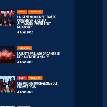
LIGUE 2
TÉMOIGNAGE
LAURENT NICOLLIN: “LE FAIT DE
CONSERVER LE CLUB A
AUTOMATIQUEMENT TOUT
REBOOSTÉ”
4 Août 2026
SUPPORTERS
LA BUTTE PAILLADE ORGANISE LE
DÉPLACEMENT À NANCY
4 Août 2026
BILLET
PRÉPARATION
UNE PROFUSION OFFENSIVE QUI
PROMET DÉJÀ
4 Août 2026