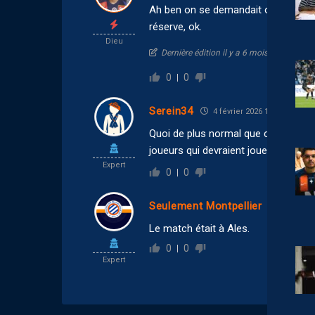
Ah ben on se demandait où était pa
réserve, ok.
Dieu
Dernière édition il y a 6 mois par Ayo34
0
0
Serein34
4 février 2026 16:59
Quoi de plus normal que cette équipe
joueurs qui devraient jouer en réser
Expert
0
0
Seulement Montpellier
4 février
Le match était à Ales.
0
0
Expert