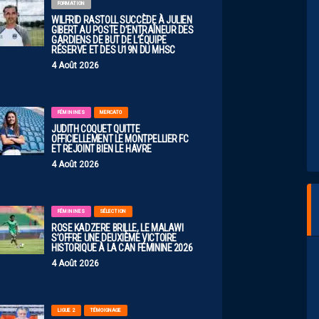
FORMATION
WILFRID RASTOLL SUCCÈDE À JULIEN
GIBERT AU POSTE D’ENTRAÎNEUR DES
GARDIENS DE BUT DE L’ÉQUIPE
RÉSERVE ET DES U19N DU MHSC
4 Août 2026
FÉMININES
MERCATO
JUDITH COQUET QUITTE
OFFICIELLEMENT LE MONTPELLIER FC
ET REJOINT BIEN LE HAVRE
4 Août 2026
FÉMININES
SÉLECTION
ROSE KADZERE BRILLE, LE MALAWI
S’OFFRE UNE DEUXIÈME VICTOIRE
HISTORIQUE À LA CAN FÉMININE 2026
4 Août 2026
LIGUE 2
TÉMOIGNAGE