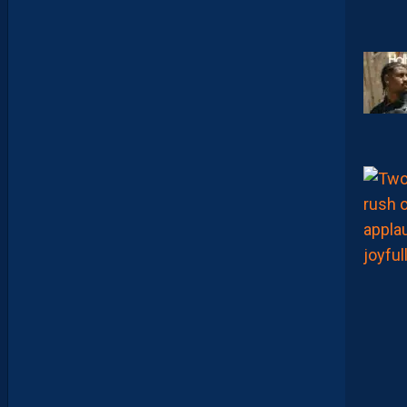
D
E
B
R
I
E
F
M
H
S
C
-
D
I
J
O
N
E
T
V
I
S
T
A
F
O
O
T
B
A
L
L