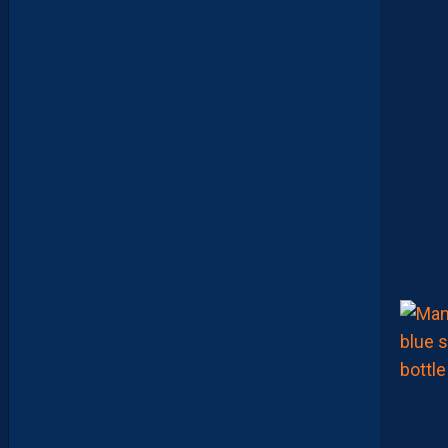
S
A
P
R
É
P
A
R
A
T
I
O
N
E
N
B
A
T
T
A
N
T
L
A
R
G
E
M
E
N
T
L