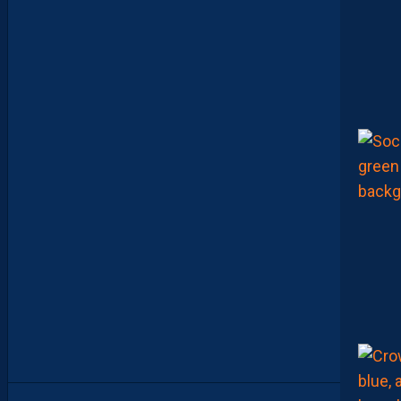
N
T
E
N
S
E
M
B
L
E
P
O
U
R
L
A
P
R
E
M
I
È
R
E
F
O
I
S
”