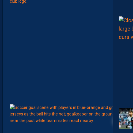
L
E
S
N
O
T
E
S
D
E
L
A
R
É
D
A
C
T
I
O
N
9
6
Août
LIGUE 2
L
E
M