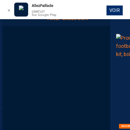
AllezPaillade
VOIR
✕
GRATUIT
Sur Google Play
DIRECT
MHSC-DF