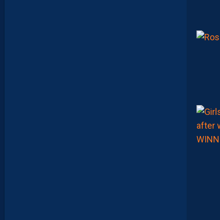
S
J
O
U
E
U
R
S
Q
U
I
S
E
D
É
C
O
U
V
R
E
N
T
E
T
Q
U
I
J
O
U
E