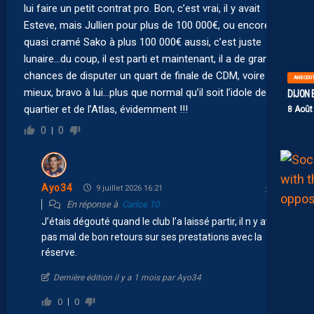
lui faire un petit contrat pro. Bon, c’est vrai, il y avait
Esteve, mais Jullien pour plus de 100 000€, ou encore le
quasi cramé Sako à plus 100 000€ aussi, c’est juste
lunaire…du coup, il est parti et maintenant, il a de grandes
chances de disputer un quart de finale de CDM, voire
ANECDO
mieux, bravo à lui…plus que normal qu’il soit l’idole de son
DIJON 
quartier et de l’Atlas, évidemment !!!
8 Août
0
0
Ayo34
9 juillet 2026 16:21
En réponse à
Carlos 10
J’étais dégouté quand le club l’a laissé partir, il n y avait
pas mal de bon retours sur ses prestations avec la
réserve.
Dernière édition il y a 1 mois par Ayo34
0
0