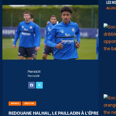
LES NO
AUJOU
Pierrick34
Pierrick34
ANCIENS
SÉLECTION
REDOUANE HALHAL, LE PAILLADIN À L’ÉPREUVE