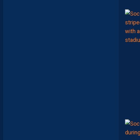
D
F
C
O
:
L
E
R
É
S
U
M
É
V
I
D
É
O
D
E
L
A
R
E
N
C
O
N
T
R
E