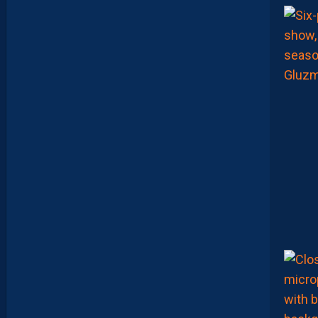
P
E
U
P
L
U
S
D
E
M
A
T
U
R
I
T
É
P
O
U
R
N
O
S
P
A
I
L
L
A
D
I