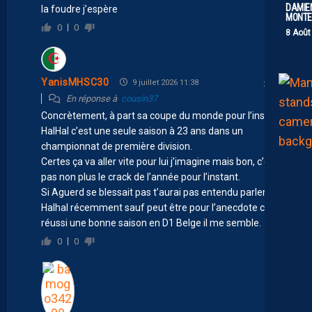
DAMIEN
la foudre j’espère
MONTE 
0
0
8 Août
YanisMHSC30
9 juillet 2026 11:38
En réponse à
cousin37
Concrètement, à part sa coupe du monde pour l’instant
HalHal c’est une seule saison à 23 ans dans un
championnat de première division.
Certes ça va aller vite pour lui j’imagine mais bon, c’est
pas non plus le crack de l’année pour l’instant.
Si Aguerd se blessait pas t’aurai pas entendu parler de
Halhal récemment sauf peut être pour l’anecdote car il a
réussi une bonne saison en D1 Belge il me semble.
0
0