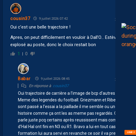
cousin37
9 juillet 2026 07:42
Oui c’est une belle trajectoire !
Apres, on peut difficilement en vouloir à Dall’O… Estève a
explosé au poste, donc le choix restait bon
1
0
Babar
9 juillet 2026 08:45
En réponse à
cousin37
Oui trajectoire de carrière a l’image de bcp d’autres…
Meme des legendes du football. Griezmann et Ribery
sont passé a l’essai a la paillade il me semble ou une
histoire comme ça ont les as meme pas regardés. On en
parle juste pcq certains après reussissent mais combien
d’Hal Hal ont fini en N3 ou R1. Bravo a lui en tout cas. Sa
LIGUE 2
formation lui aura servi en revanche ce soir il va prendre