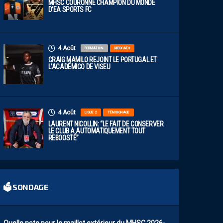
MHSC COURONNÉ CHAMPION DU MONDE
D’EA SPORTS FC
4 Août
FORMATION
MERCATO
CRAIG MAMILO REJOINT LE PORTUGAL ET
L’ACADÉMICO DE VISEU
4 Août
LIGUE 2
TÉMOIGNAGE
LAURENT NICOLLIN: “LE FAIT DE CONSERVER
LE CLUB A AUTOMATIQUEMENT TOUT
REBOOSTÉ”
🗳 SONDAGE