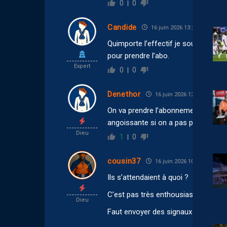
0
0
Candide
16 juin 2026 13:27
Quimporte l’effectif je soutiendrai 
pour prendre l’abo.
Expert
0
0
Denethor
16 juin 2026 12:14
On va prendre l’abonnement comme 
angoissante si on a pas plus de sig
Dieu
1
0
cousin37
16 juin 2026 10:24
Ils s’attendaient à quoi ?
C’est pas très enthousiasmant !
Dieu
Faut envoyer des signaux positifs d