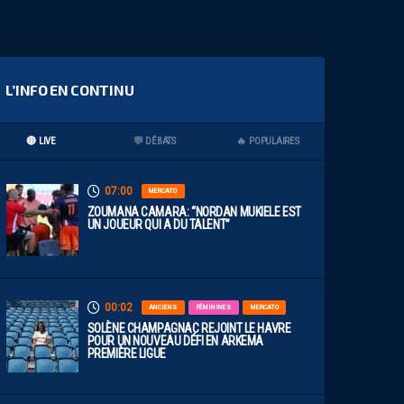
L’INFO EN CONTINU
🔴 LIVE
💬 DÉBATS
🔥 POPULAIRES
07:00
MERCATO
ZOUMANA CAMARA: “NORDAN MUKIELE EST
UN JOUEUR QUI A DU TALENT”
00:02
ANCIENS
FÉMININES
MERCATO
SOLÈNE CHAMPAGNAC REJOINT LE HAVRE
POUR UN NOUVEAU DÉFI EN ARKEMA
PREMIÈRE LIGUE