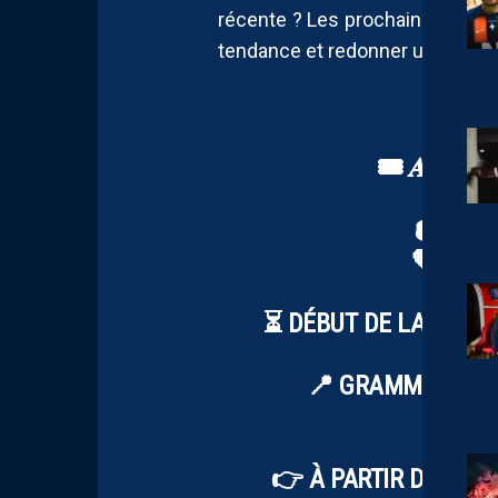
récente ? Les prochaines sema
tendance et redonner un peu d’es
🎟️ 𝑨𝑩𝑶𝑵𝑵
🏟️ 𝐋𝐞 𝐒
🧡 𝐋𝐚 𝐬
⏳ DÉBUT DE LA CAMP
📍 GRAMMONT ET 
HTTPS:
👉 À PARTIR DE 70€ 