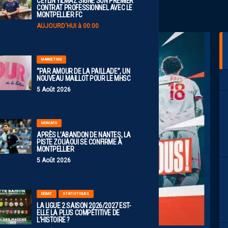
CEYLIN YILMAZ SIGNE SON PREMIER
CONTRAT PROFESSIONNEL AVEC LE
MONTPELLIER FC
AUJOURD'HUI à 00:00
MARKETING
“PAR AMOUR DE LA PAILLADE”, UN
NOUVEAU MAILLOT POUR LE MHSC
5 Août 2026
MERCATO
APRÈS L’ABANDON DE NANTES, LA
PISTE ZOUAOUI SE CONFIRME À
MONTPELLIER
5 Août 2026
DÉBAT
STATISTIQUES
LA LIGUE 2 SAISON 2026/2027 EST-
ELLE LA PLUS COMPÉTITIVE DE
L’HISTOIRE ?