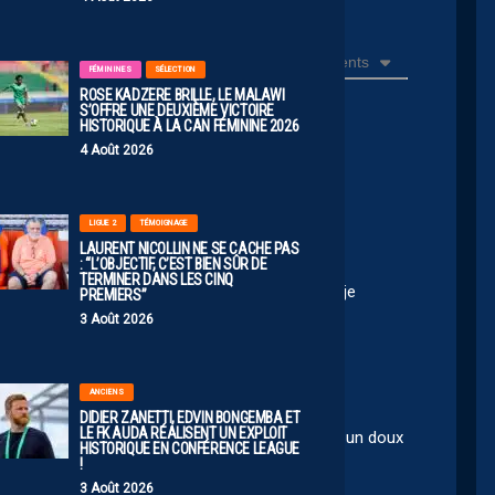
Récents
FÉMININES
SÉLECTION
ROSE KADZERE BRILLE, LE MALAWI
S’OFFRE UNE DEUXIÈME VICTOIRE
HISTORIQUE À LA CAN FÉMININE 2026
4 Août 2026
s mais je rempile
LIGUE 2
TÉMOIGNAGE
LAURENT NICOLLIN NE SE CACHE PAS
: “L’OBJECTIF, C’EST BIEN SÛR DE
TERMINER DANS LES CINQ
née de m rendre au stade pour cause de santé, je
PREMIERS”
ement.
3 Août 2026
ANCIENS
DIDIER ZANETTI, EDVIN BONGEMBA ET
LE FK AUDA RÉALISENT UN EXPLOIT
les abonnement ou les réabonnements .
C’est un doux
😡
HISTORIQUE EN CONFÉRENCE LEAGUE
!
3 Août 2026