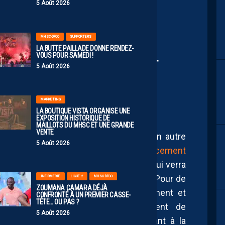
5 Août 2026
MHSC-DFCO
SUPPORTERS
’ABONNEMENT EST
LA BUTTE PAILLADE DONNE RENDEZ-
VOUS POUR SAMEDI !
ENTHOUSIASME SE FAIT
5 Août 2026
MARKETING
LA BOUTIQUE VISTA ORGANISE UNE
EXPOSITION HISTORIQUE DE
MAILLOTS DU MHSC ET UNE GRANDE
VENTE
mercato estival hier, c’est aujourd’hui un autre
5 Août 2026
end les supporters du MHSC
avec le lancement
pour la saison 2026-2027. Une saison qui verra
 2 pour la deuxième année consécutive. Pour de
INFIRMERIE
LIGUE 2
MHSC-DFCO
ZOUMANA CAMARA DÉJÀ
outefois difficile de dissocier abonnement et
CONFRONTÉ À UN PREMIER CASSE-
TÊTE… OU PAS ?
t, les mouvements estivaux permettent de
5 Août 2026
ub et d’offrir certaines garanties quant à la