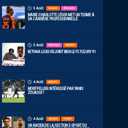
5 Août
ANCIENS
FÉMININES
MARIE-CHARLOTTE LÉGER MET UN TERME À
SA CARRIÈRE PROFESSIONNELLE
5 Août
FÉMININES
MERCATO
KETHNA LOUIS REJOINT BIEN LE FC FLEURY 91
4 Août
MERCATO
MONTPELLIER INTÉRESSÉ PAR YANIS
ZOUAOUI ?
4 Août
ANCIENS
E-SPORT
UN ANCIEN DE LA SECTION E-SPORT DU