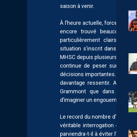
saison à venir.
À l’heure actuelle, force est de
encore trouvé beaucoup de r
particulièrement clairsemé et
situation s’inscrit dans un co
MHSC depuis plusieurs semaines.
continue de peser sur de nom
décisions importantes. Jour après
davantage ressentir. Alors qu
Grammont que dans une dizain
d’imaginer un engouement compa
Le record du nombre d’abonnés
véritable interrogation est mê
parviendra-t-il à éviter l’un de