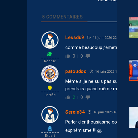
8
COMMENTAIRES
Lessdu9
16 juin 2026 22:55
comme beaucoup j’émets des doute
0
0
Recrue
patoudoc
16 juin 2026 18:11
Même si je ne suis pas sur cette an
prendrais quand même mon abonn
Certifié
2
0
Serein34
16 juin 2026 16:54
Parler d’enthousiasme concernant 
euphémisme !!!
😂
Expert