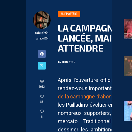
SUPPORTERS
LA CAMPAGNE D
salade1974
LANCÉE, MAIS L’
salade1974
ATTENDRE
16 JUIN 2026
Après l’ouverture officielle du 
1012
rendez-vous important qui att
de la campagne d’abonnement
86
les Pailladins évoluer en Ligue
nombreux supporters, il est t
8
mercato. Traditionnellemen
dessiner les ambitions d’un cl