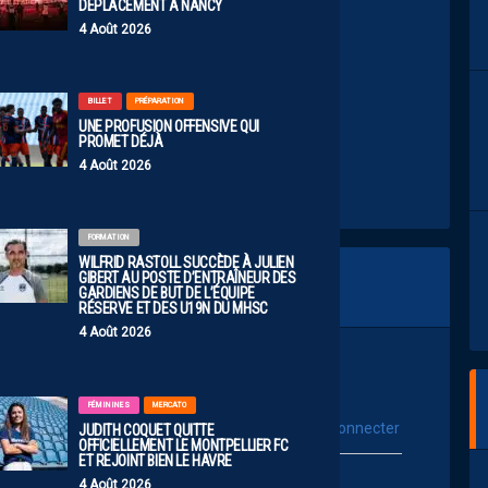
DÉPLACEMENT À NANCY
ntpellierHSC)
June 3, 2026
4 Août 2026
BILLET
PRÉPARATION
UNE PROFUSION OFFENSIVE QUI
PROMET DÉJÀ
4 Août 2026
FORMATION
WILFRID RASTOLL SUCCÈDE À JULIEN
GIBERT AU POSTE D’ENTRAÎNEUR DES
GARDIENS DE BUT DE L’ÉQUIPE
RÉSERVE ET DES U19N DU MHSC
4 Août 2026
FÉMININES
MERCATO
vous connecter
JUDITH COQUET QUITTE
Se connecter avec :
OFFICIELLEMENT LE MONTPELLIER FC
ET REJOINT BIEN LE HAVRE
ur poster un commentaire
4 Août 2026