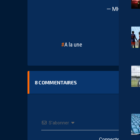
— MHSC (@Mo
A la une
8
COMMENTAIRES
S’abonner
Connectez-vous po