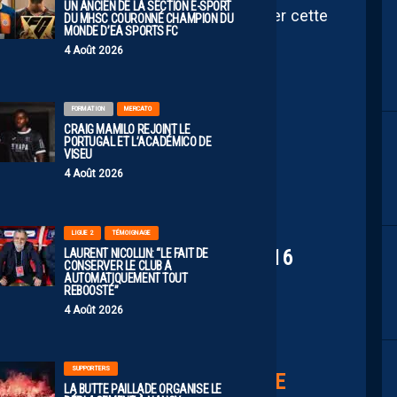
UN ANCIEN DE LA SECTION E-SPORT
ines seront déterminantes pour inverser cette
DU MHSC COURONNÉ CHAMPION DU
MONDE D’EA SPORTS FC
poir à tout le peuple orange et bleu.
4 Août 2026
FORMATION
MERCATO
𝑴𝑬𝑵𝑻𝑺 𝟐𝟎𝟐𝟔-𝟐𝟎𝟐𝟕 ⚽️
CRAIG MAMILO REJOINT LE
PORTUGAL ET L’ACADÉMICO DE
VISEU
4 Août 2026
𝐭𝐚𝐝𝐞 𝐀𝐕𝐄𝐂 𝐍𝐎𝐔𝐒 ⵑ
𝐢𝐬𝐨𝐧 𝐀𝐕𝐄𝐂 𝐕𝐎𝐔𝐒 ⵑ
LIGUE 2
TÉMOIGNAGE
AGNE D'ABONNEMENT LE MARDI 16
LAURENT NICOLLIN: “LE FAIT DE
CONSERVER LE CLUB A
JUIN
AUTOMATIQUEMENT TOUT
REBOOSTÉ”
SUR LA BILLETTERIE EN LIGNE
4 Août 2026
//T.CO/S4LR4NLJBI
SUPPORTERS
⤵️…
PIC.TWITTER.COM/39VFZQLGNE
LA BUTTE PAILLADE ORGANISE LE