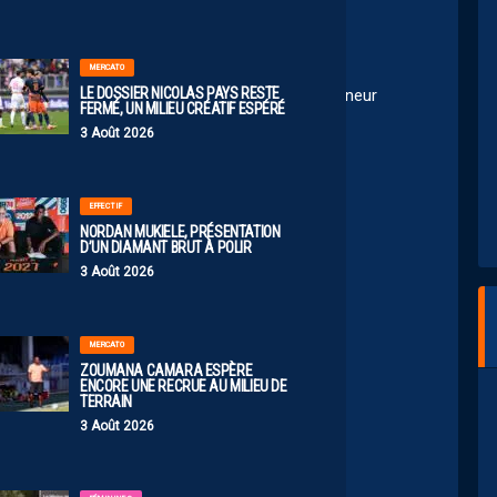
MERCATO
LE DOSSIER NICOLAS PAYS RESTE
le MHSC, par contre j’attend de connaître le repreneur
FERMÉ, UN MILIEU CRÉATIF ESPÉRÉ
3 Août 2026
EFFECTIF
NORDAN MUKIELE, PRÉSENTATION
chaque année, mais la saison risque d’être
D’UN DIAMANT BRUT À POLIR
naux positifs
3 Août 2026
MERCATO
ZOUMANA CAMARA ESPÈRE
ENCORE UNE RECRUE AU MILIEU DE
TERRAIN
3 Août 2026
e temps à autres… là c’est plutôt angoissant