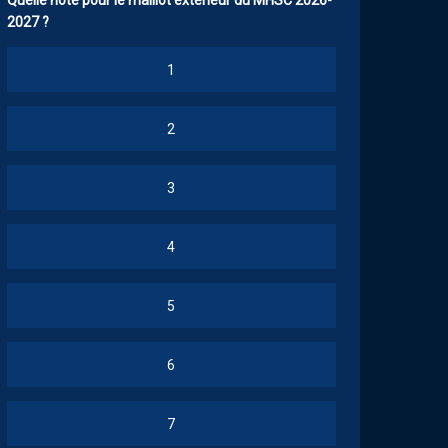
Quelle note pour le maillot extérieur du MHSC 2026-
2027 ?
1
2
3
4
5
6
7