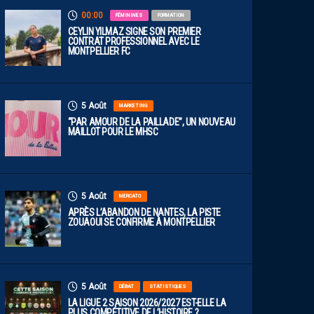
00:00
FÉMININES
FORMATION
CEYLIN YILMAZ SIGNE SON PREMIER
CONTRAT PROFESSIONNEL AVEC LE
MONTPELLIER FC
5 Août
MARKETING
“PAR AMOUR DE LA PAILLADE”, UN NOUVEAU
MAILLOT POUR LE MHSC
5 Août
MERCATO
APRÈS L’ABANDON DE NANTES, LA PISTE
ZOUAOUI SE CONFIRME À MONTPELLIER
5 Août
DÉBAT
STATISTIQUES
LA LIGUE 2 SAISON 2026/2027 EST-ELLE LA
PLUS COMPÉTITIVE DE L’HISTOIRE ?