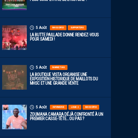
5 Août
MHSC-DFCO
SUPPORTERS
LA BUTTE PAILLADE DONNE RENDEZ-VOUS
POUR SAMEDI !
5 Août
MARKETING
LA BOUTIQUE VISTA ORGANISE UNE
EXPOSITION HISTORIQUE DE MAILLOTS DU
MHSC ET UNE GRANDE VENTE
5 Août
INFIRMERIE
LIGUE 2
MHSC-DFCO
ZOUMANA CAMARA DÉJÀ CONFRONTÉ À UN
PREMIER CASSE-TÊTE… OU PAS ?