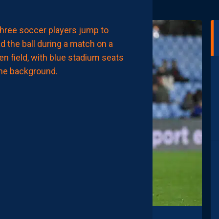
LIGUE 2
MHSC-DFCO
MAMADOU
CAMARA:
“JE
NE
VEUX
PAS
PARAITRE
PRÉTENTIEUX,
MAIS
LE
MHSC
EST
UN
CLUB
DE
LIGUE
1”
AUJOURD'HUI
à
09:00