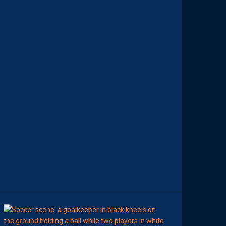
N
A
C
A
M
A
R
A
M
A
I
T
R
I
S
E
S
E
S
S
U
J
E
T
S
00:02
MHSC-DFCO