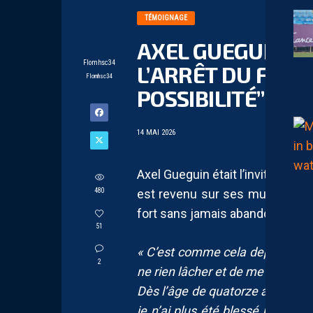
TÉMOIGNAGE
AXEL GUEGUIN : 
Flomhsc34
L’ARRÊT DU FOOT
Flomhsc34
POSSIBILITÉ”
14 MAI 2026
Axel Gueguin était l’invité de M
480
est revenu sur ses multiples b
fort sans jamais abandonner.
51
« C’est comme cela depuis touj
2
ne rien lâcher et de me battre. 
Dès l’âge de quatorze ans, j’ai 
je n’ai plus été blessé jusqu’à 