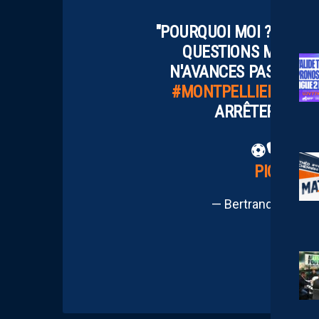
"POURQUOI MOI ? EST-CE
QUESTIONS MAIS QU'
N'AVANCES PAS. J'AI
#MONTPELLIER
. JE R
ARRÊTER N'A J
⚽️🎙️
@AXE
PIC.TWI
— Bertrand Quene