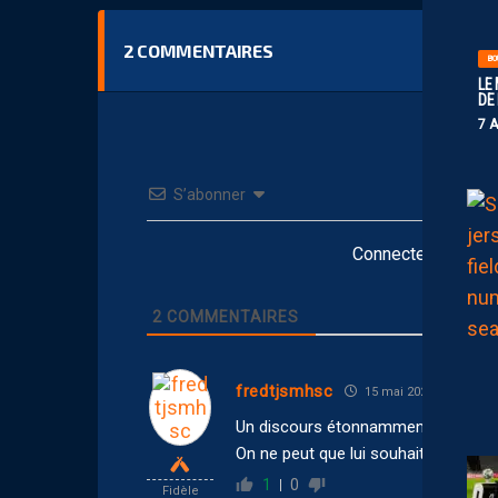
2
COMMENTAIRES
BO
LE
DE
7 
S’abonner
Connectez-vous po
2
COMMENTAIRES
fredtjsmhsc
15 mai 2026 10:21
Un discours étonnamment fort pour
On ne peut que lui souhaiter le meill
1
0
Fidèle