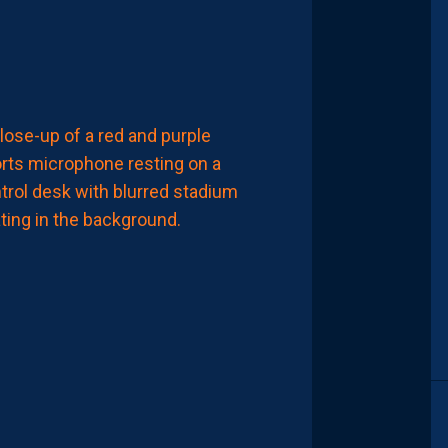
7
Août
2026
FINANCES
LES
BOOKMAKERS
ENVOIENT,
ENCORE,
LA
PAILLADE
EN
BARRAGES
D’ACCESSION
À
LA
LIGUE
1
7
Août
2026