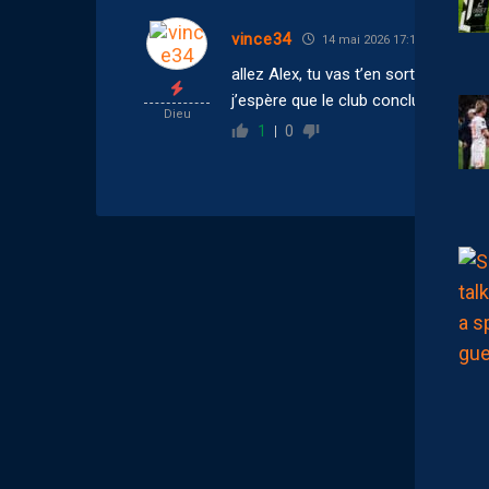
vince34
14 mai 2026 17:16
allez Alex, tu vas t’en sortir, courage
j’espère que le club conclura sa pro
Dieu
1
0