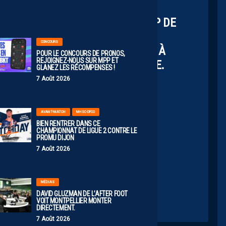
00:00
 QUE JE SUIS MAUDIT ? IL Y A BCP DE
IL FAUT VITE EFFACER, SINON TU
CONCOURS
 LA CHANCE D'ÊTRE FOOTBALLEUR À
POUR LE CONCOURS DE PRONOS,
REJOIGNEZ-NOUS SUR MPP ET
ELATIVISE, IL Y A PIRE DANS LA VIE.
GLANEZ LES RÉCOMPENSES !
AMAIS ÉTÉ UNE POSSIBILITÉ"
7 Août 2026
LGUEGUIN_
#PODCAST
AVANT-MATCH
MHSC-DFCO
TTER.COM/ZYX5TERO6A
BIEN RENTRER DANS CE
CHAMPIONNAT DE LIGUE 2 CONTRE LE
PROMU DIJON
utte (@B_Queneutte)
May 11, 2026
7 Août 2026
MÉDIAS
DAVID GLUZMAN DE L’AFTER FOOT
VOIT MONTPELLIER MONTER
DIRECTEMENT.
7 Août 2026