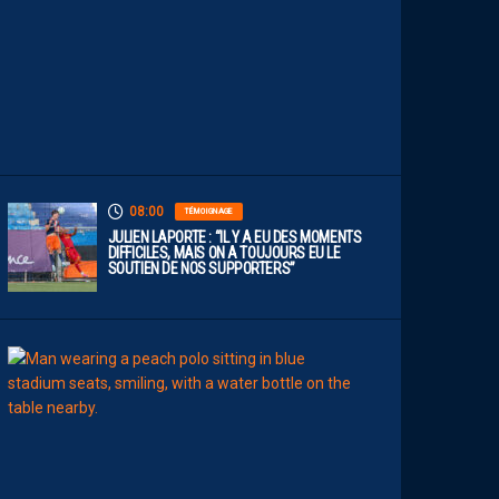
B
D
E
L
I
G
U
E
1
”
08:00
TÉMOIGNAGE
JULIEN LAPORTE : “IL Y A EU DES MOMENTS
DIFFICILES, MAIS ON A TOUJOURS EU LE
SOUTIEN DE NOS SUPPORTERS”
07:00
MHSC-DFCO
Q
U
I
D
D
E