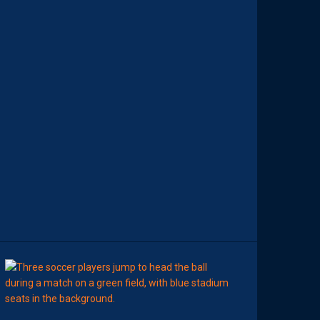
P
E
P
A
I
L
L
A
D
I
N
C
O
N
T
R
E
D
I
J
O
N
09:00
LIGUE 2
MHSC-DFCO