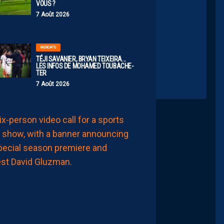
VOUS ?
7 Août 2026
longation
MERCATO
TÉJI SAVANIER, BRYAN TEIXEIRA…
LES INFOS DE MOHAMED TOUBACHE-
TER
7 Août 2026
AP TV
MÉDIAS
APSHOW
S02#01,
INVITÉ
DAVID
GLUZMAN
DE
L’AFTER
FOOT.
LES
REPLAYS
SONT
DISPOS.