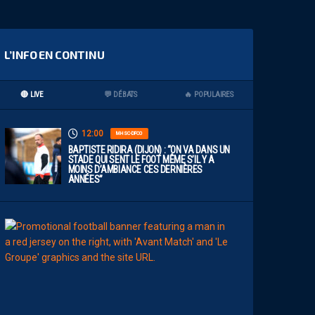
L’INFO EN CONTINU
🔴 LIVE
💬 DÉBATS
🔥 POPULAIRES
12:00
MHSC-DFCO
BAPTISTE RIDIRA (DIJON) : “ON VA DANS UN
STADE QUI SENT LE FOOT MÊME S’IL Y A
MOINS D’AMBIANCE CES DERNIÈRES
ANNÉES”
11:00
MHSC-DFCO
L
E
G
R
O
U