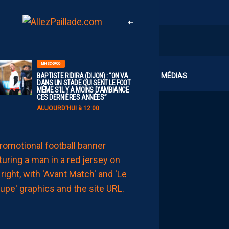
MHSC-DFCO
CLUB
MÉDIAS
BAPTISTE RIDIRA (DIJON) : “ON VA
DANS UN STADE QUI SENT LE FOOT
MÊME S’IL Y A MOINS D’AMBIANCE
CES DERNIÈRES ANNÉES”
AUJOURD'HUI à 12:00
MHSC-DFCO
LE
GROUPE
PAILLADIN
CONTRE
DIJON
AUJOURD'HUI
à
11:00