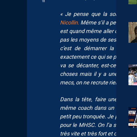
18
« Je pense que la sortie d
Nicollin.
Même s’il a pesé ses m
est quand même aller dans la pr
pas les moyens de ses objectif
c’est de démarrer la saison 
exactement ce qui se passe don
va se décanter, est-ce qu’il y 
choses mais il y a une perte 
mecs, on ne recrute rien.
Dans la tête, faire une prépa
même coach dans un mois, pare
petit peu tronquée. Je pense qu
pour le MHSC. On l’a souvent d
très vite et très fort et c’est vr