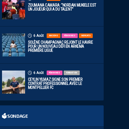
ZOUMANA CAMARA: “NORDAN MUKIELE EST
UN JOUEUR QUI A DU TALENT”
6 Août
ANCIENS
FÉMININES
MERCATO
SOLÈNE CHAMPAGNAC REJOINT LE HAVRE
POUR UN NOUVEAU DÉFI EN ARKEMA
PREMIÈRE LIGUE
6 Août
FÉMININES
FORMATION
CEYLIN YILMAZ SIGNE SON PREMIER
CONTRAT PROFESSIONNEL AVEC LE
MONTPELLIER FC
🗳 SONDAGE