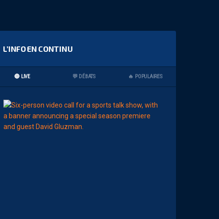
L’INFO EN CONTINU
🔴 LIVE
💬 DÉBATS
🔥 POPULAIRES
11:00
AP TV
MÉDIAS
A
P
S
H
O
W
S
0
2
#
0
1