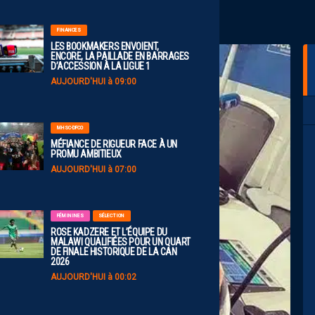
FINANCES
LES BOOKMAKERS ENVOIENT,
ENCORE, LA PAILLADE EN BARRAGES
D’ACCESSION À LA LIGUE 1
AUJOURD'HUI à 09:00
MHSC-DFCO
MÉFIANCE DE RIGUEUR FACE À UN
PROMU AMBITIEUX
AUJOURD'HUI à 07:00
FÉMININES
SÉLECTION
ROSE KADZERE ET L’ÉQUIPE DU
MALAWI QUALIFIÉES POUR UN QUART
DE FINALE HISTORIQUE DE LA CAN
2026
AUJOURD'HUI à 00:02