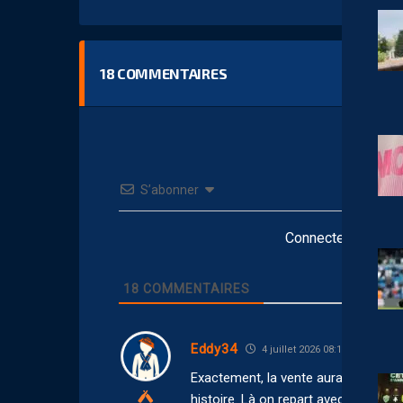
18
COMMENTAIRES
S’abonner
Connectez-vous po
18
COMMENTAIRES
Eddy34
4 juillet 2026 08:19
Exactement, la vente aurait été la m
histoire. Là on repart avec Laurent N.