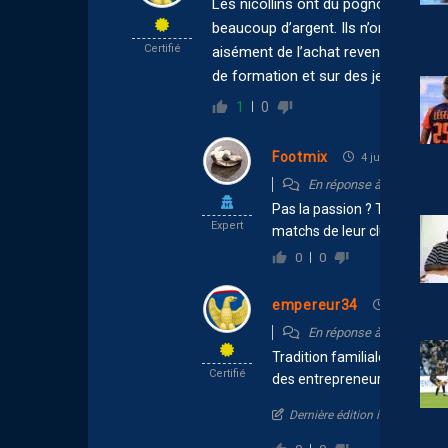
Les nicollins ont du pognon sauf qu’
beaucoup d’argent. Ils n’ont pas la 
Certifié
aisément de l’achat revente et se re
de formation et sur des jeunes à for
1
0
Footmix
4 juillet 2026 10:
En réponse à
empereur
Pas la passion ? Tu en vois 
Expert
matchs de leur club et en pl
0
0
empereur34
4 juillet 20
En réponse à
Footmix
Tradition familiale, de plus 
Certifié
des entrepreneurs après qu’
Dernière édition il y a 1 moi