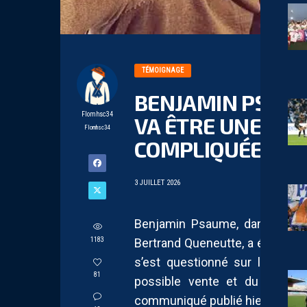
TÉMOIGNAGE
BENJAMIN PSAUME
Flomhsc34
VA ÊTRE UNE PR
Flomhsc34
COMPLIQUÉE POU
3 JUILLET 2026
Benjamin Psaume, dans le de
1183
Bertrand Queneutte, a évoqué 
s’est questionné sur la prépa
81
possible vente et du flou aut
communiqué publié hier affirmant 