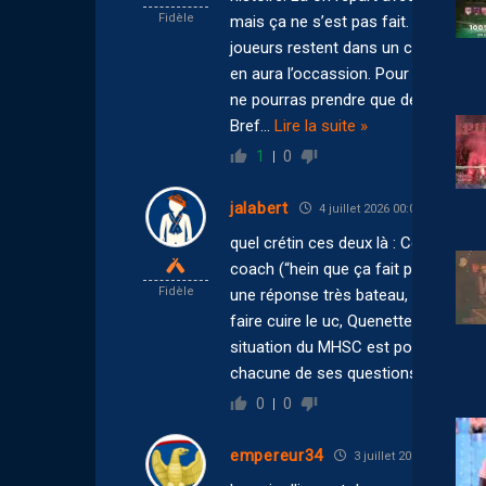
Fidèle
mais ça ne s’est pas fait. Sa com 
joueurs restent dans un climat auss
en aura l’occassion. Pour les recrue
ne pourras prendre que des jeunes o
Bref
…
Lire la suite »
1
0
jalabert
4 juillet 2026 00:08
quel crétin ces deux là : Ce sont leu
coach (“hein que ça fait pas plaisir 
Fidèle
une réponse très bateau, très pruden
faire cuire le uc, Quenette ! tu éta
situation du MHSC est pourrie, évid
chacune de ses questions, mais il vo
0
0
empereur34
3 juillet 2026 22:55