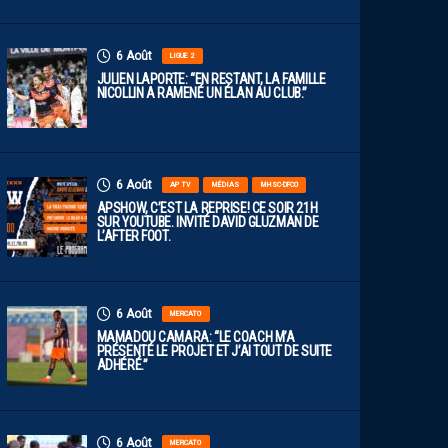
6 Août
LIGUE 2
JULIEN LAPORTE: “EN RESTANT, LA FAMILLE
NICOLLIN A RAMENÉ UN ÉLAN AU CLUB.”
6 Août
AP TV
MÉDIAS
MHSC-DFCO
APSHOW, C’EST LA REPRISE! CE SOIR 21H
SUR YOUTUBE. INVITÉ DAVID GLUZMAN DE
L’AFTER FOOT.
6 Août
MERCATO
MAMADOU CAMARA: “LE COACH M’A
PRÉSENTÉ LE PROJET ET J’AI TOUT DE SUITE
ADHÉRÉ.”
6 Août
MERCATO