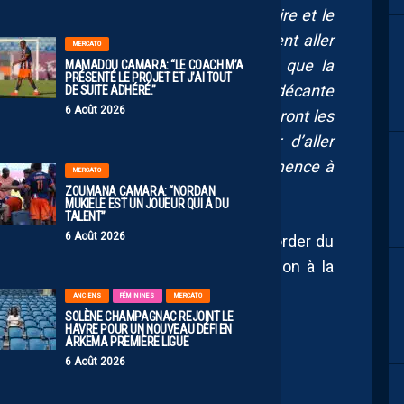
état psychologique vont être le vestiaire et le
e retard à l’allumage si tu veux vraiment aller
MERCATO
 une montée cette année, faire mieux que la
MAMADOU CAMARA: “LE COACH M’A
PRÉSENTÉ LE PROJET ET J’AI TOUT
on craignait, pour l’instant cela ne se décante
DE SUITE ADHÉRÉ.”
6 Août 2026
lle, je demande qui est le coach, qui seront les
réponses, les joueurs peuvent choisir d’aller
ans le recrutement, c’est là que ça commence à
MERCATO
cent à recruter.»
ZOUMANA CAMARA: “NORDAN
MUKIELE EST UN JOUEUR QUI A DU
TALENT”
6 Août 2026
le plus claire, place au travail pour aborder du
championnat au mois d’août contre Dijon à la
ANCIENS
FÉMININES
MERCATO
SOLÈNE CHAMPAGNAC REJOINT LE
HAVRE POUR UN NOUVEAU DÉFI EN
ARKEMA PREMIÈRE LIGUE
6 Août 2026