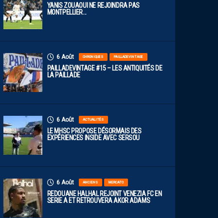
YANIS ZOUAOUI NE REJOINDRA PAS
MONTPELLIER…
6 Août
CHRONIQUES
PAILLADEVINTAGE
PAILLADEVINTAGE #15 – LES ANTIQUITÉS DE
LA PAILLADE
6 Août
ACTUALITÉS
LE MHSC PROPOSE DÉSORMAIS DES
EXPÉRIENCES INSIDE AVEC SERSOU
6 Août
ANCIENS
MERCATO
REDOUANE HALHAL REJOINT VENEZIA FC EN
SERIE A ET RETROUVERA AKOR ADAMS