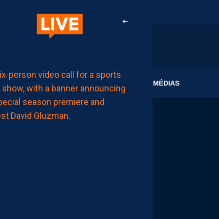
AP TV
CLUB
MÉDIAS
MÉDIAS
APSHOW
S02#01,
INVITÉ
DAVID
GLUZMAN
DE
L’AFTER
FOOT.
LES
REPLAYS
SONT
DISPOS.
AUJOURD'HUI
à
11:00