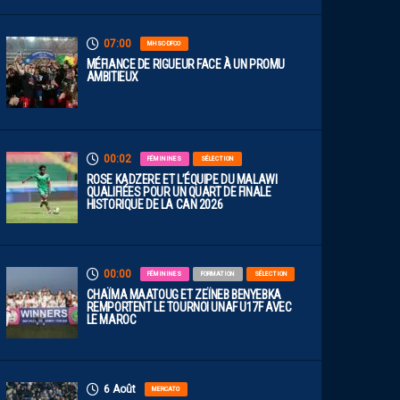
07:00
MHSC-DFCO
MÉFIANCE DE RIGUEUR FACE À UN PROMU
AMBITIEUX
00:02
FÉMININES
SÉLECTION
ROSE KADZERE ET L’ÉQUIPE DU MALAWI
QUALIFIÉES POUR UN QUART DE FINALE
HISTORIQUE DE LA CAN 2026
00:00
FÉMININES
FORMATION
SÉLECTION
CHAÏMA MAATOUG ET ZEÏNEB BENYEBKA
REMPORTENT LE TOURNOI UNAF U17F AVEC
LE MAROC
6 Août
MERCATO