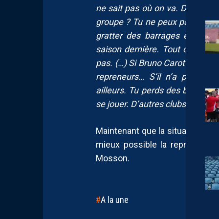
ne sait pas où on va. Dans quel 
groupe ? Tu ne peux pas avoir d
gratter des barrages et faire
saison dernière. Tout ce que l’
pas. (…) Si Bruno Carotti m’appe
repreneurs… S’il n’a pas les 
ailleurs. Tu perds des billes d
se jouer. D’autres clubs commen
Maintenant que la situation semb
mieux possible la reprise du 
Mosson.
A la une