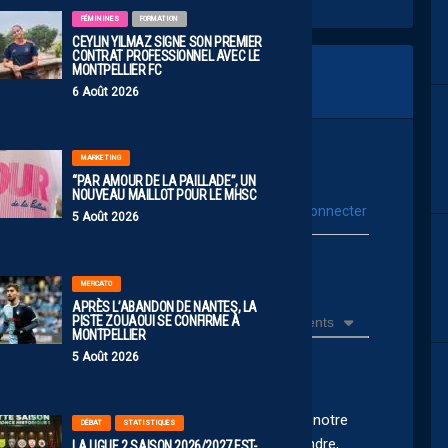
FÉMININES
FORMATION
CEYLIN YILMAZ SIGNE SON PREMIER
CONTRAT PROFESSIONNEL AVEC LE
MONTPELLIER FC
6 Août 2026
MARKETING
“PAR AMOUR DE LA PAILLADE”, UN
NOUVEAU MAILLOT POUR LE MHSC
vous connecter
Se connecter avec :
5 Août 2026
ur poster un commentaire
MERCATO
APRÈS L’ABANDON DE NANTES, LA
PISTE ZOUAOUI SE CONFIRME À
Récents
MONTPELLIER
5 Août 2026
eilleure chose. On tourne une page et on réécrit notre
DÉBAT
STATISTIQUES
 qui n’a plus la flamme, ni l’envie. Il souhaite vendre,
LA LIGUE 2 SAISON 2026/2027 EST-