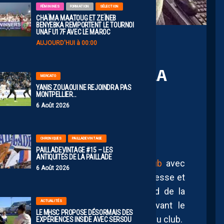
FÉMININES
FORMATION
SÉLECTION
CHAÏMA MAATOUG ET ZEÏNEB
BENYEBKA REMPORTENT LE TOURNOI
UNAF U17F AVEC LE MAROC
AUJOURD'HUI à 00:00
 : “JE PENSE QUE CELA
MERCATO
ÉPARATION TRÈS
YANIS ZOUAOUI NE REJOINDRA PAS
MONTPELLIER…
R LE MHSC”
6 Août 2026
CHRONIQUES
PAILLADEVINTAGE
PAILLADEVINTAGE #15 – LES
ANTIQUITÉS DE LA PAILLADE
rnier numéro de
Montpellier Sport Club
avec
6 Août 2026
la sortie de Zoumana Camara dans la presse et
ration du Montpellier Hérault au regard de la
ACTUALITÉS
our du club. L’émission avait lieu avant le
LE MHSC PROPOSE DÉSORMAIS DES
que la famille Nicollin reste à la tête du club.
EXPÉRIENCES INSIDE AVEC SERSOU