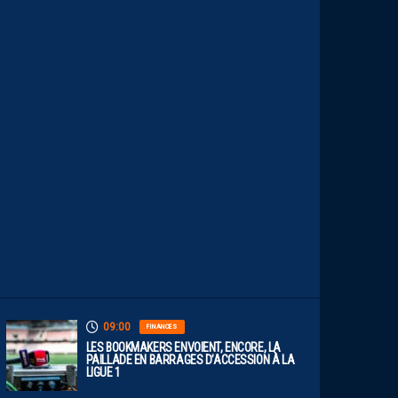
.
L
E
S
R
E
P
L
A
Y
S
S
O
N
T
D
I
S
P
O
S
.
09:00
FINANCES
LES BOOKMAKERS ENVOIENT, ENCORE, LA
PAILLADE EN BARRAGES D’ACCESSION À LA
LIGUE 1