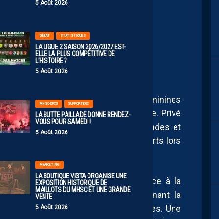
5 Août 2026
DÉBAT
STATISTIQUES
 LE MHSC FÉMININES
LA LIGUE 2 SAISON 2026/2027 EST-
ELLE LA PLUS COMPÉTITIVE DE
L’HISTOIRE ?
5 Août 2026
is le début de la saison, le MHSC Féminines
MHSC-DFCO
SUPPORTERS
olution pour renforcer son arrière-garde. Privé
LA BUTTE PAILLADE DONNE RENDEZ-
VOUS POUR SAMEDI !
es centrales titulaires, Océane Deslandes et
5 Août 2026
elliérain n’avait pas compensé ces départs lors
MARKETING
LA BOUTIQUE VISTA ORGANISE UNE
 saison, le MHSC a donc fait confiance à la
EXPOSITION HISTORIQUE DE
MAILLOTS DU MHSC ET UNE GRANDE
et Jade Rastocle, tout en repositionnant la
VENTE
 défense centrale pour pallier les manques. Une
5 Août 2026