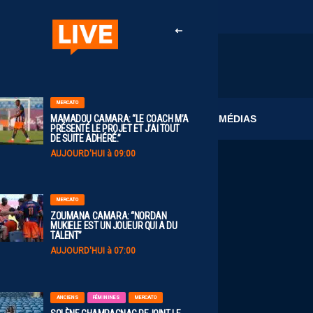
MERCATO
CLUB
MÉDIAS
MAMADOU CAMARA: “LE COACH M’A
PRÉSENTÉ LE PROJET ET J’AI TOUT
DE SUITE ADHÉRÉ.”
AUJOURD'HUI à 09:00
MERCATO
ZOUMANA CAMARA: “NORDAN
MUKIELE EST UN JOUEUR QUI A DU
TALENT”
AUJOURD'HUI à 07:00
ANCIENS
FÉMININES
MERCATO