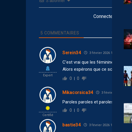
S’abonner
Connectez-vous po
5
COMMENTAIRES
Serein34
3 février 2026 19:31
C’est vrai que les féminines sont t
Alors espérons que ce soit pas …Le
Expert
0
0
Mikacorsica34
3 février 2026 17:33
Paroles paroles et paroles…. crux m
0
0
Certifié
bastie34
3 février 2026 17:11