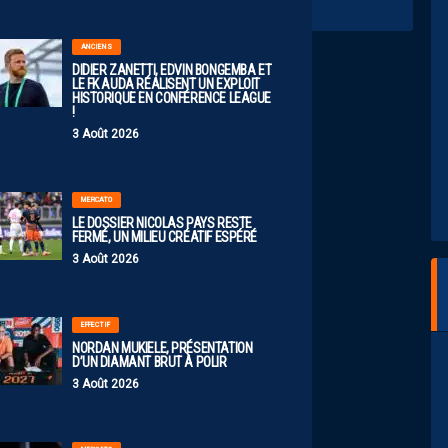
ANCIENS
DIDIER ZANETTI, EDVIN BONGEMBA ET
LE FK AUDA RÉALISENT UN EXPLOIT
HISTORIQUE EN CONFÉRENCE LEAGUE
!
3 Août 2026
MERCATO
LE DOSSIER NICOLAS PAYS RESTE
FERMÉ, UN MILIEU CRÉATIF ESPÉRÉ
3 Août 2026
EFFECTIF
NORDAN MUKIELE, PRÉSENTATION
D’UN DIAMANT BRUT À POLIR
3 Août 2026