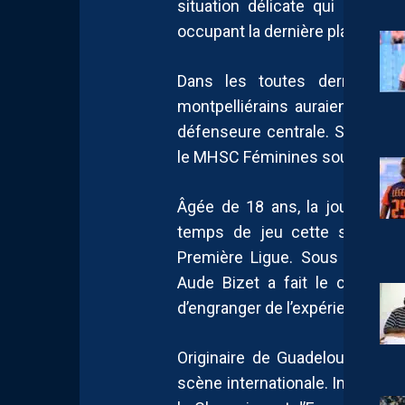
situation délicate qui se refl
occupant la dernière place de l
Dans les toutes dernières h
montpelliérains auraient néanmo
défenseure centrale. Selon no
le MHSC Féminines sous la forme 
Âgée de 18 ans, la joueuse ap
temps de jeu cette saison a
Première Ligue. Sous contrat 
Aude Bizet a fait le choix de
d’engranger de l’expérience au p
Originaire de Guadeloupe, la 
scène internationale. Internatio