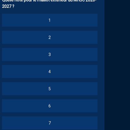
Quelle note pour le maillot extérieur du MHSC 2026-
2027 ?
1
2
3
4
5
6
7