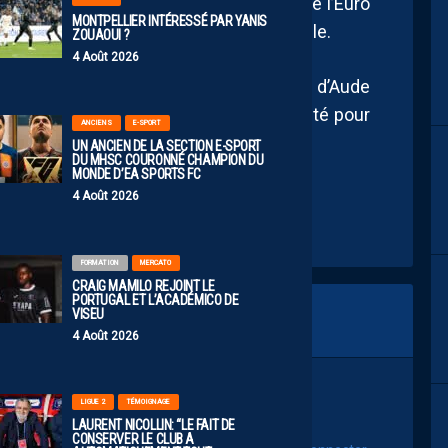
023 et a récemment disputé la finale de l’Euro
MONTPELLIER INTÉRESSÉ PAR YANIS
 imposée comme une titulaire indiscutable.
ZOUAOUI ?
4 Août 2026
HSC Féminines, qui espère que l’arrivée d’Aude
fiance à une défense en quête de stabilité pour
ANCIENS
E-SPORT
UN ANCIEN DE LA SECTION E-SPORT
DU MHSC COURONNÉ CHAMPION DU
MONDE D’EA SPORTS FC
4 Août 2026
FORMATION
MERCATO
CRAIG MAMILO REJOINT LE
PORTUGAL ET L’ACADÉMICO DE
VISEU
4 Août 2026
LIGUE 2
TÉMOIGNAGE
LAURENT NICOLLIN: “LE FAIT DE
CONSERVER LE CLUB A