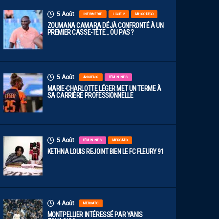
5 Août
INFIRMERIE
LIGUE 2
MHSC-DFCO
ZOUMANA CAMARA DÉJÀ CONFRONTÉ À UN
PREMIER CASSE-TÊTE… OU PAS ?
5 Août
ANCIENS
FÉMININES
MARIE-CHARLOTTE LÉGER MET UN TERME À
SA CARRIÈRE PROFESSIONNELLE
5 Août
FÉMININES
MERCATO
KETHNA LOUIS REJOINT BIEN LE FC FLEURY 91
4 Août
MERCATO
MONTPELLIER INTÉRESSÉ PAR YANIS