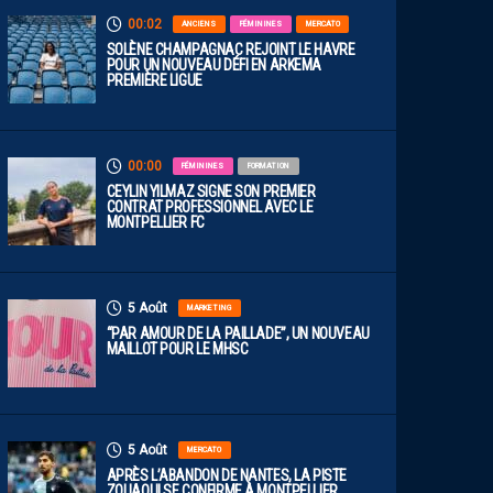
00:02
ANCIENS
FÉMININES
MERCATO
SOLÈNE CHAMPAGNAC REJOINT LE HAVRE
POUR UN NOUVEAU DÉFI EN ARKEMA
PREMIÈRE LIGUE
00:00
FÉMININES
FORMATION
CEYLIN YILMAZ SIGNE SON PREMIER
CONTRAT PROFESSIONNEL AVEC LE
MONTPELLIER FC
5 Août
MARKETING
“PAR AMOUR DE LA PAILLADE”, UN NOUVEAU
MAILLOT POUR LE MHSC
5 Août
MERCATO
APRÈS L’ABANDON DE NANTES, LA PISTE
ZOUAOUI SE CONFIRME À MONTPELLIER