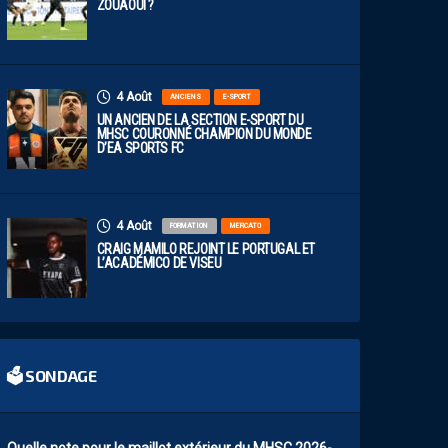
ZOUAOUI ?
4 Août
ANCIENS
E-SPORT
UN ANCIEN DE LA SECTION E-SPORT DU
MHSC COURONNÉ CHAMPION DU MONDE
D’EA SPORTS FC
4 Août
FORMATION
MERCATO
CRAIG MAMILO REJOINT LE PORTUGAL ET
L’ACADÉMICO DE VISEU
🗳 SONDAGE