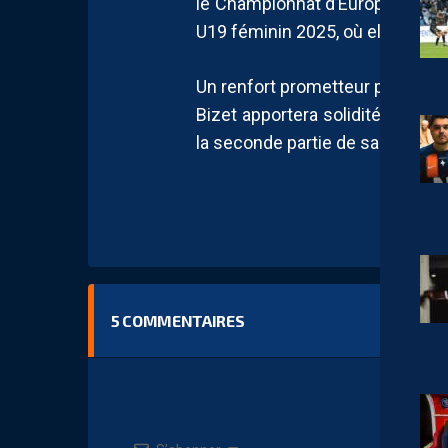
le Championnat d’Europe U17F 2
U19 féminin 2025, où elle s’est
Un renfort prometteur pour le M
Bizet apportera solidité et con
la seconde partie de saison.
5
COMMENTAIRES