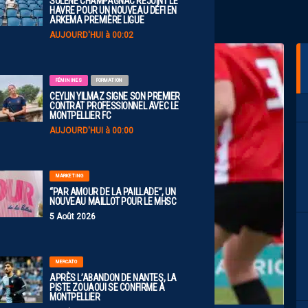
SOLÈNE CHAMPAGNAC REJOINT LE
HAVRE POUR UN NOUVEAU DÉFI EN
ARKEMA PREMIÈRE LIGUE
AUJOURD'HUI à 00:02
FÉMININES
FORMATION
CEYLIN YILMAZ SIGNE SON PREMIER
CONTRAT PROFESSIONNEL AVEC LE
MONTPELLIER FC
AUJOURD'HUI à 00:00
MARKETING
“PAR AMOUR DE LA PAILLADE”, UN
NOUVEAU MAILLOT POUR LE MHSC
5 Août 2026
MERCATO
APRÈS L’ABANDON DE NANTES, LA
PISTE ZOUAOUI SE CONFIRME À
MONTPELLIER