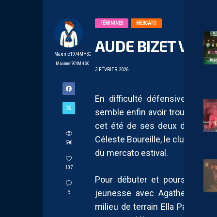
FÉMININES
MERCATO
AUDE BIZET VERS
Maxime1974MHSC
Maxime1974MHSC
3 FÉVRIER 2026
En difficulté défensive depu
semble enfin avoir trouvé une s
cet été de ses deux défenseur
Céleste Boureille, le club montp
590
du mercato estival.
107
Pour débuter et poursuivre la
jeunesse avec Agathe Felden 
5
milieu de terrain Ella Palis en