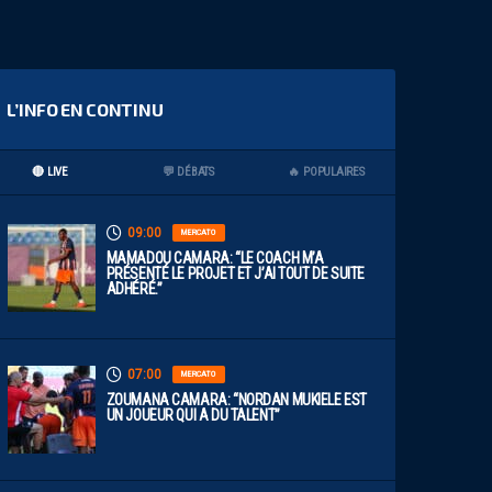
L’INFO EN CONTINU
🔴 LIVE
💬 DÉBATS
🔥 POPULAIRES
09:00
MERCATO
MAMADOU CAMARA: “LE COACH M’A
PRÉSENTÉ LE PROJET ET J’AI TOUT DE SUITE
ADHÉRÉ.”
07:00
MERCATO
ZOUMANA CAMARA: “NORDAN MUKIELE EST
UN JOUEUR QUI A DU TALENT”