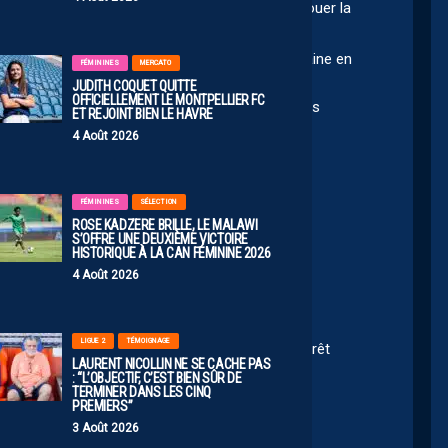
entité Crux Football à leur arrivée qui voulait jouer la
aux commandes et une équipe aux abois de semaine en
FÉMININES
MERCATO
JUDITH COQUET QUITTE
OFFICIELLEMENT LE MONTPELLIER FC
partir de la saison prochaine, mais ils n’ont pas
ET REJOINT BIEN LE HAVRE
ux de se maintenir en L1
4 Août 2026
FÉMININES
SÉLECTION
ROSE KADZERE BRILLE, LE MALAWI
S’OFFRE UNE DEUXIÈME VICTOIRE
HISTORIQUE À LA CAN FÉMININE 2026
4 Août 2026
LIGUE 2
TÉMOIGNAGE
it permettre de renforcer l’équipe… au finale un prêt
LAURENT NICOLLIN NE SE CACHE PAS
ligue 2 pour elles aussi c’est triste.
: “L’OBJECTIF, C’EST BIEN SÛR DE
TERMINER DANS LES CINQ
PREMIERS”
3 Août 2026