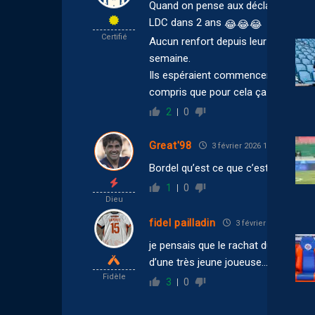
Quand on pense aux déclarations de l’
LDC dans 2 ans
😂
😂
😂
Certifié
Aucun renfort depuis leur arrivée 
semaine.
Ils espéraient commencer à bosser à 
compris que pour cela ça serait mie
2
0
Great'98
3 février 2026 15:55
Bordel qu’est ce que c’est poussif…
1
0
Dieu
fidel pailladin
3 février 2026 15:36
je pensais que le rachat du club alla
d’une très jeune joueuse… ça sent la 
Fidèle
3
0