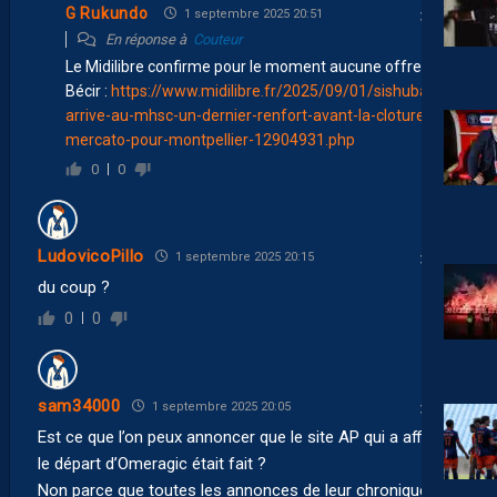
G Rukundo
1 septembre 2025 20:51
En réponse à
Couteur
Le Midilibre confirme pour le moment aucune offre pour
Bécir :
https://www.midilibre.fr/2025/09/01/sishuba-
arrive-au-mhsc-un-dernier-renfort-avant-la-cloture-du-
mercato-pour-montpellier-12904931.php
0
0
LudovicoPillo
1 septembre 2025 20:15
du coup ?
0
0
sam34000
1 septembre 2025 20:05
Est ce que l’on peux annoncer que le site AP qui a affirmé
le départ d’Omeragic était fait ?
Non parce que toutes les annonces de leur chroniqueur