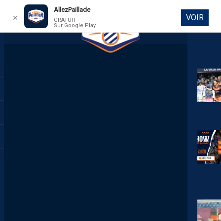
AllezPaillade
VOIR
✕
GRATUIT
Sur Google Play
DIRECT