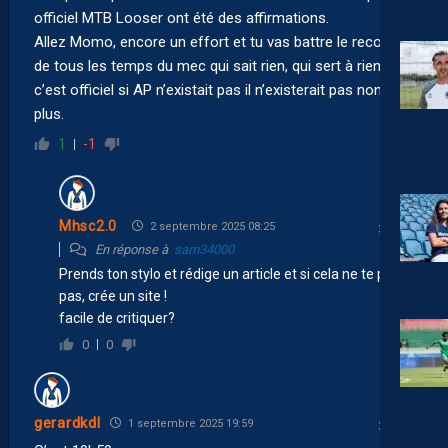
officiel MTB Looser ont été des affirmations.
Allez Momo, encore un effort et tu vas battre le record
de tous les temps du mec qui sait rien, qui sert à rien et
c’est officiel si AP n’existait pas il n’existerait pas non
plus.
1
-1
Mhsc2.0
2 septembre 2025 08:25
En réponse à
sam34000
Prends ton stylo et rédige un article et si cela ne te plait
pas, crée un site !
facile de critiquer?
0
0
gerardkdl
1 septembre 2025 19:59