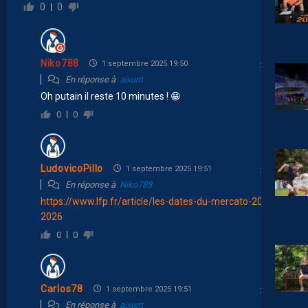
0
0
Niko788
1 septembre 2025 19:50
En réponse à
aixurit
Oh putain il reste 10 minutes ! 😁
0
0
LudovicoPillo
1 septembre 2025 19:51
En réponse à
Niko788
https://www.lfp.fr/article/les-dates-du-mercato-2025-
2026
0
0
Carlos78
1 septembre 2025 19:51
En réponse à
aixurit