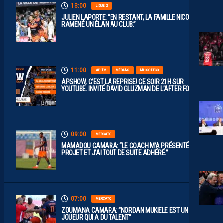
13:00
LIGUE 2
JULIEN LAPORTE: “EN RESTANT, LA FAMILLE NICOLLIN A
RAMENÉ UN ÉLAN AU CLUB.”
11:00
AP TV
MÉDIAS
MHSC-DFCO
APSHOW, C’EST LA REPRISE! CE SOIR 21H SUR
YOUTUBE. INVITÉ DAVID GLUZMAN DE L’AFTER FOOT.
09:00
MERCATO
MAMADOU CAMARA: “LE COACH M’A PRÉSENTÉ LE
PROJET ET J’AI TOUT DE SUITE ADHÉRÉ.”
07:00
MERCATO
ZOUMANA CAMARA: “NORDAN MUKIELE EST UN
JOUEUR QUI A DU TALENT”