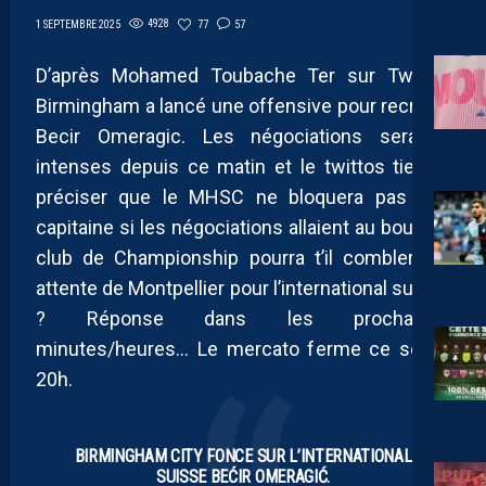
4928
77
57
1 SEPTEMBRE 2025
D’après Mohamed Toubache Ter sur Twitter,
Birmingham a lancé une offensive pour recruter
Becir Omeragic. Les négociations seraient
intenses depuis ce matin et le twittos tient à
préciser que le MHSC ne bloquera pas son
capitaine si les négociations allaient au bout. Le
club de Championship pourra t’il combler les
attente de Montpellier pour l’international suisse
? Réponse dans les prochaines
minutes/heures… Le mercato ferme ce soir à
20h.
BIRMINGHAM CITY FONCE SUR L’INTERNATIONAL
SUISSE BEĆIR OMERAGIĆ.