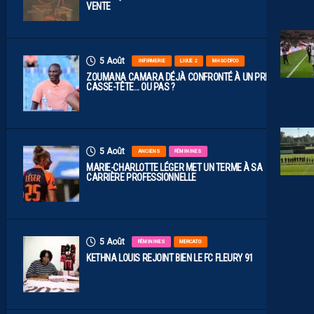
VENTE
5 Août
INFIRMERIE
LIGUE 2
MHSC-DFCO
ZOUMANA CAMARA DÉJÀ CONFRONTÉ À UN PREMIER
CASSE-TÊTE… OU PAS ?
5 Août
ANCIENS
FÉMININES
MARIE-CHARLOTTE LÉGER MET UN TERME À SA
CARRIÈRE PROFESSIONNELLE
5 Août
FÉMININES
MERCATO
KETHNA LOUIS REJOINT BIEN LE FC FLEURY 91