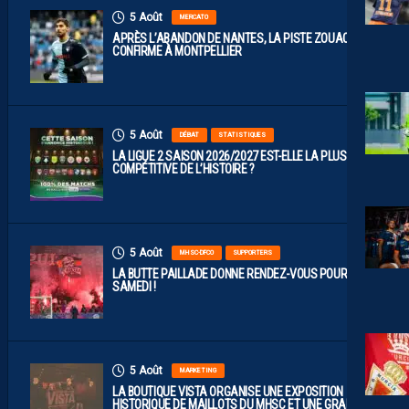
5 Août
MERCATO
APRÈS L’ABANDON DE NANTES, LA PISTE ZOUAOUI SE
CONFIRME À MONTPELLIER
5 Août
DÉBAT
STATISTIQUES
LA LIGUE 2 SAISON 2026/2027 EST-ELLE LA PLUS
COMPÉTITIVE DE L’HISTOIRE ?
5 Août
MHSC-DFCO
SUPPORTERS
LA BUTTE PAILLADE DONNE RENDEZ-VOUS POUR
SAMEDI !
5 Août
MARKETING
LA BOUTIQUE VISTA ORGANISE UNE EXPOSITION
HISTORIQUE DE MAILLOTS DU MHSC ET UNE GRANDE