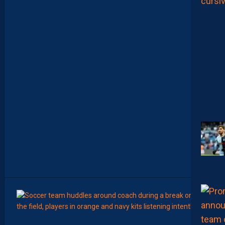
C
O
M
M
E
N
C
E
R
L
E
C
H
A
M
P
I
O
N
N
A
T
”
8
Août
LIGUE 2
Z