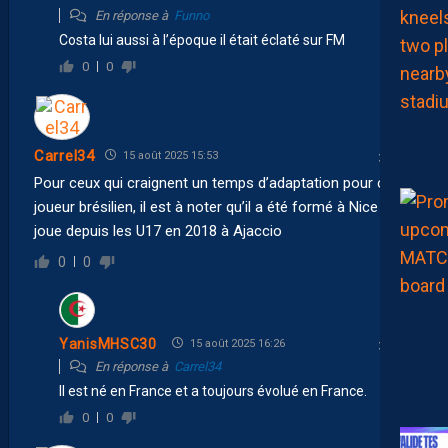
En réponse à
Funno
Costa lui aussi à l’époque il était éclaté sur FM
0
0
Carrel34
15 août 2025 15:53
Pour ceux qui craignent un temps d’adaptation pour ce
joueur brésilien, il est à noter qu’il a été formé à Nice et
joue depuis les U17 en 2018 à Ajaccio
0
0
YanisMHSC30
15 août 2025 16:26
En réponse à
Carrel34
Il est né en France et a toujours évolué en France.
0
0