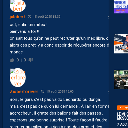
jalabert
15 août 2025 15:39
ouf, enfin un milieu !
bienvenu à toi !!
on sait tous qu’on ne peut recruter qu’un mec libre, ou
alors des prêt, y a donc espoir de récupérer encore du
monde
0
0
Zioberforever
15 août 2025 15:00
Bon , le gars c’est pas valdo Leonardo ou dunga.
mais c’est pas ce qu’on lui demande . A l’air en forme ,
BOUTIQU
accrocheur , il gratte des ballons fait des passes ,
LE MHS
MOSS
espérons une bonne surprise ! Toute façon il faudra
7 Août
recruter au milieu on a rien à part des gros et des