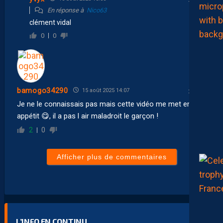
En réponse à
Nico63
clément vidal
0
0
bamogo34290
15 août 2025 14:07
Je ne le connaissais pas mais cette vidéo me met en
appétit 😋, il a pas l air maladroit le garçon !
2
0
Afficher plus de commentaires
L’INFO EN CONTINU