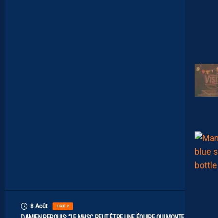
D
E
L
I
M
I
T
E
S
.
I
L
F
A
U
T
V
I
S
E
R
H
A
U
T
”
8 Août
LIGUE 2
DAMIEN PERQUIS: “LE MHSC PEUT ÊTRE UNE ÉQUIPE QUI MONTE S’IL