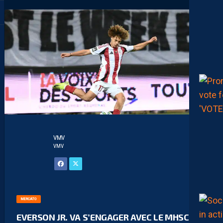
VMV
VMV
MERCATO
EVERSON JR. VA S’ENGAGER AVEC LE MHSC !