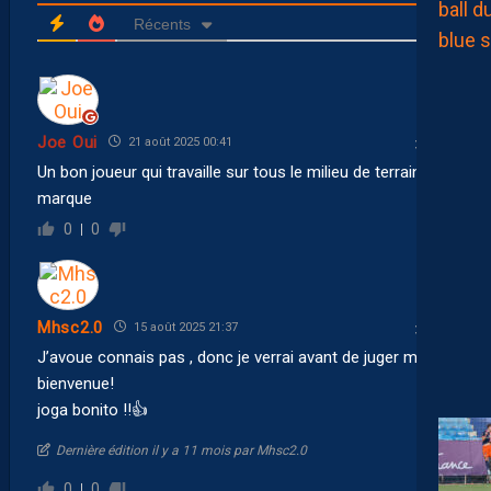
Récents
Joe Oui
21 août 2025 00:41
Un bon joueur qui travaille sur tous le milieu de terrain et il
marque
0
0
Mhsc2.0
15 août 2025 21:37
J’avoue connais pas , donc je verrai avant de juger mais
bienvenue!
joga bonito !!👍
Dernière édition il y a 11 mois par Mhsc2.0
0
0