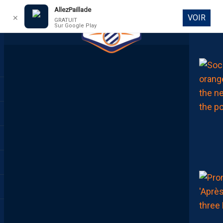
AllezPaillade
VOIR
✕
GRATUIT
Sur Google Play
DIRECT