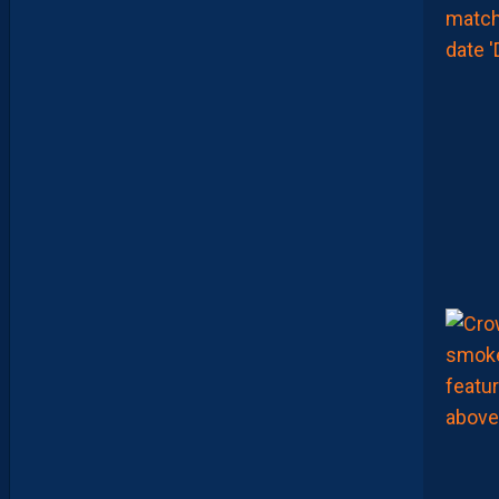
O
U
M
A
N
A
C
A
M
A
R
A
:
“
I
L
N
E
F
A
U
T
P
A
S
S
E
F
I
X
E
R