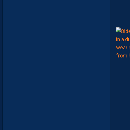
R
?
D
U
P
R
O
M
U
D
I
J
O
N
N
A
I
S
?
Z
O
U
M
A
N
A
C
A
M
A
R
A