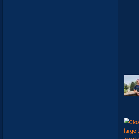
I
E
N
L
A
P
O
R
T
E
:
“
O
N
A
Q
U
’
U
N
E
E
N
V
I
E
,
C
’
E
S
T