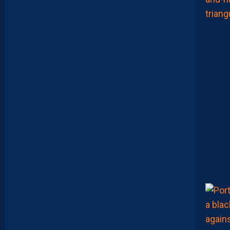
M
A
R
A
:
“
J
E
N
E
V
E
U
X
P
A
S
P
A
R
A
Î
T
R
E
P
R
É
T
E
N
T