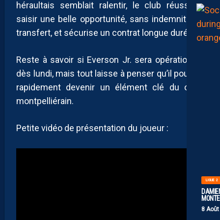
héraultais semblait ralentir, le club réussit à
saisir une belle opportunité, sans indemnité de
transfert, et sécurise un contrat longue durée.
Reste à savoir si Everson Jr. sera opérationnel
dès lundi, mais tout laisse à penser qu’il pourrait
rapidement devenir un élément clé du onze
montpelliérain.
Petite vidéo de présentation du joueur :
LIGUE 2
DAMIEN
MONTE 
8 Août