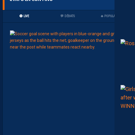
🔴 LIVE
💬 DÉBATS
🔥 POPULAIRES
00:15
LIGUE 2
L
E
M
H
S
C
7
È
M
E
C
E
D
I
M
A
N
C
H
E