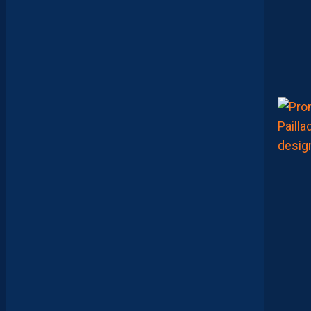
H
S
C
1
-
1
D
F
C
O
:
D
E
S
D
É
B
U
T
S
F
R
U
S
T
R
A
N
T
S
E
T