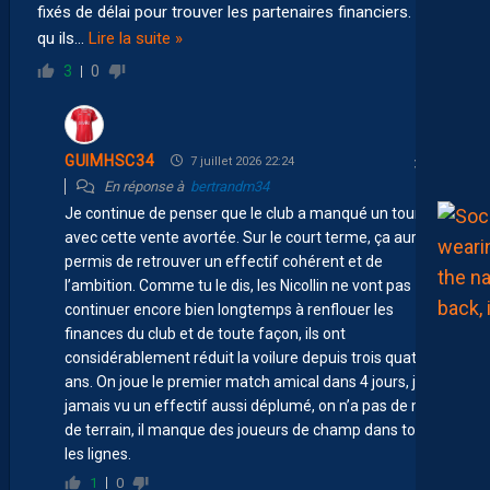
fixés de délai pour trouver les partenaires financiers. Vu
qu ils
…
Lire la suite »
3
0
GUIMHSC34
7 juillet 2026 22:24
En réponse à
bertrandm34
Je continue de penser que le club a manqué un tournant
avec cette vente avortée. Sur le court terme, ça aurait
permis de retrouver un effectif cohérent et de
l’ambition. Comme tu le dis, les Nicollin ne vont pas
continuer encore bien longtemps à renflouer les
finances du club et de toute façon, ils ont
considérablement réduit la voilure depuis trois quatre
ans. On joue le premier match amical dans 4 jours, j’ai
jamais vu un effectif aussi déplumé, on n’a pas de milieu
de terrain, il manque des joueurs de champ dans toutes
les lignes.
1
0