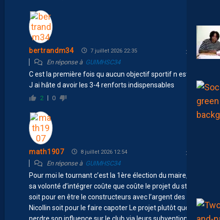
bertrandm34
7 juillet 2026 22:35
En réponse à
GUIMHSC34
C est la première fois qu aucun objectif sportif n est fixé.
J ai hâte d avoir les 3-4 renforts indispensables
2
0
math1907
8 juillet 2026 12:54
En réponse à
GUIMHSC34
Pour moi le tournant c’est la 1ère élection du maire, et
sa volonté d’intégrer coûte que coûte le projet du stade
soit pour en être le constructeurs avec l’argent des
Nicollin soit pour le faire capoter Le projet plutôt que de
perdre son influence sur le club via leurs subventions !