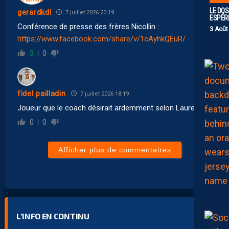
LE DOS
gerardkdl
7 juillet 2026 20:19
ESPÉR
Conférence de presse des frères Nicollin :
3 Août
https://www.facebook.com/share/v/1cAyhkQEuR/
3
0
fidel pailladin
7 juillet 2026 18:19
Joueur que le coach désirait ardemment selon Laurent
0
0
Afficher plus de commentaires
L’INFO EN CONTINU