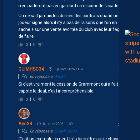
n’en parleront pas en gardant un discour de façade.
On ne sait jamais les durées des contrats quand un
joueur signe alors il n’y a pas de raisons que l’on en
sache + sur une vente avortée du club avec leur façon
de faire.
0
0
GUIMHSC34
8 juillet 2026 11:26
En réponse à
Ayo34
Si c’est vraiment la cession de Grammont qui a fait
capoté le deal, c’est incompréhensible.
0
0
Ayo34
8 juillet 2026 11:39
En réponse à
GUIMHSC34
C’est un exemple ca peut très bien être autre chose ou