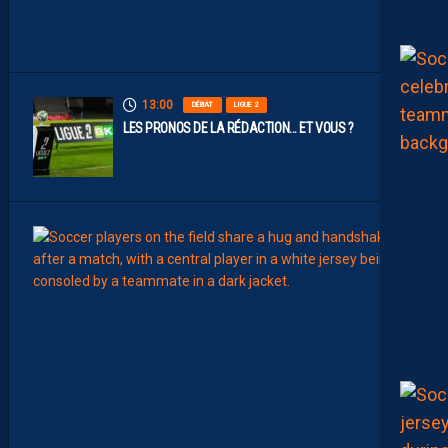
I
N
S
13:00
DÉBAT
LIGUE 2
LES PRONOS DE LA RÉDACTION… ET VOUS ?
12:00
MERCA
T
É
J
I
S
A
V
A
N
I
E
R