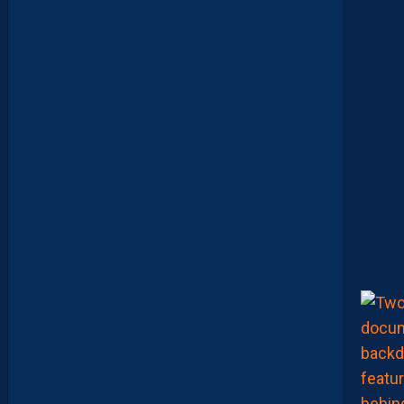
E
S
B
O
O
K
M
A
K
E
R
S
E
N
V
O
I
E
N
T
,
E
N
C
O
R
E
,
L
A
P
A