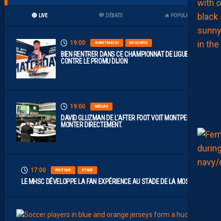
🔴 LIVE
💬 DÉBATS
🔥 POPULAIRES
19:00
AVANT-MATCH
MHSC-DFCO
BIEN RENTRER DANS CE CHAMPIONNAT DE LIGUE 2
CONTRE LE PROMU DIJON
19:00
MÉDIAS
DAVID GLUZMAN DE L’AFTER FOOT VOIT MONTPELLIER
MONTER DIRECTEMENT.
17:00
BOUTIQUE
STADE
LE MHSC DÉVELOPPE LA FAN EXPÉRIENCE AU STADE DE LA MOSSON
15:00