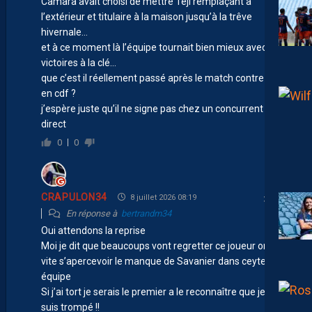
Camara avait choisi de mettre Teji remplaçant à
l’extérieur et titulaire à la maison jusqu’à la trêve
hivernale…
et à ce moment là l’équipe tournait bien mieux avec des
victoires à la clé…
que c’est il réellement passé après le match contre Nice
en cdf ?
j’espère juste qu’il ne signe pas chez un concurrent
direct
0
0
CRAPULON34
8 juillet 2026 08:19
En réponse à
bertrandm34
Oui attendons la reprise
Moi je dit que beaucoups vont regretter ce joueur on va
vite s’apercevoir le manque de Savanier dans ceyte
équipe
Si j’ai tort je serais le premier a le reconnaître que je me
suis trompé !!