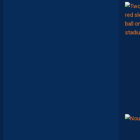
1
,
I
N
V
I
T
É
D
A
V
I
D
G
L
U
Z
M
A
N
D
E
L
’
A
F
T
E
R
F
O
O