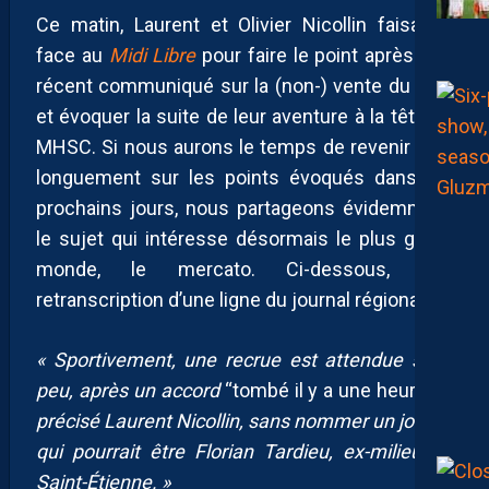
Ce matin, Laurent et Olivier Nicollin faisaient
face au
Midi Libre
pour faire le point après leur
récent communiqué sur la (non-) vente du club
et évoquer la suite de leur aventure à la tête du
MHSC. Si nous aurons le temps de revenir plus
longuement sur les points évoqués dans les
prochains jours, nous partageons évidemment
le sujet qui intéresse désormais le plus grand
monde, le mercato. Ci-dessous, une
retranscription d’une ligne du journal régional :
«
Sportivement, une recrue est attendue sous
peu, après un accord
“tombé il y a une heure”,
a
précisé Laurent Nicollin, sans nommer un joueur
qui pourrait être Florian Tardieu, ex-milieu de
Saint-Étienne.
»