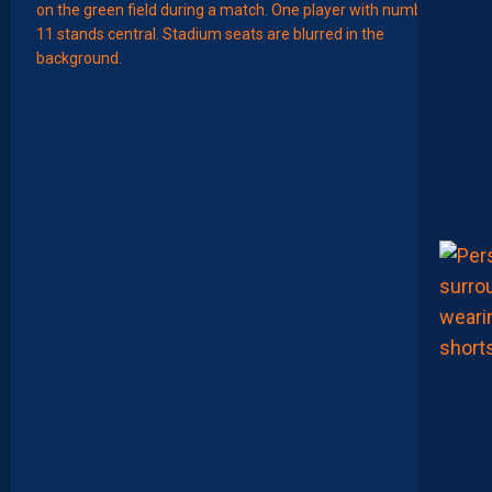
EFFECT
L
E
S
N
O
U
V
E
A
U
X
N
U
M
É
R
O
S
D
E
N
O
S
P
A
I
L
L
A
D