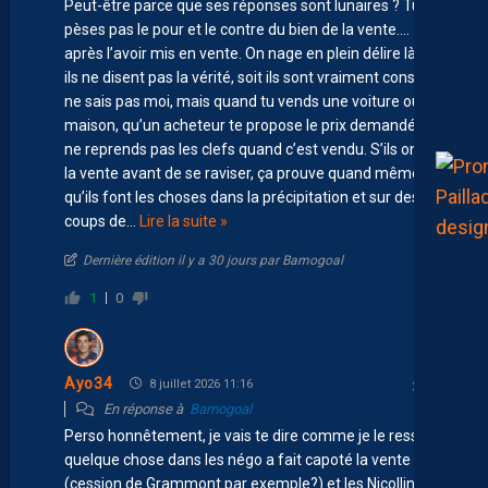
Peut-être parce que ses réponses sont lunaires ? Tu ne
pèses pas le pour et le contre du bien de la vente….
après l’avoir mis en vente. On nage en plein délire là. Soit
ils ne disent pas la vérité, soit ils sont vraiment cons. Je
ne sais pas moi, mais quand tu vends une voiture ou une
maison, qu’un acheteur te propose le prix demandé, tu
ne reprends pas les clefs quand c’est vendu. S’ils ont fait
la vente avant de se raviser, ça prouve quand même
qu’ils font les choses dans la précipitation et sur des
coups de
…
Lire la suite »
Dernière édition il y a 30 jours par Bamogoal
1
0
Ayo34
8 juillet 2026 11:16
En réponse à
Bamogoal
Perso honnêtement, je vais te dire comme je le ressent,
quelque chose dans les négo a fait capoté la vente
(cession de Grammont par exemple?) et les Nicollins