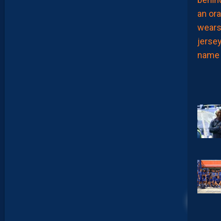
I
L
L
A
D
E
E
N
B
A
R
R
A
G
E
S
D
’
A
C
C
E
S
S
I
O
N
32
À
L
A
L
I