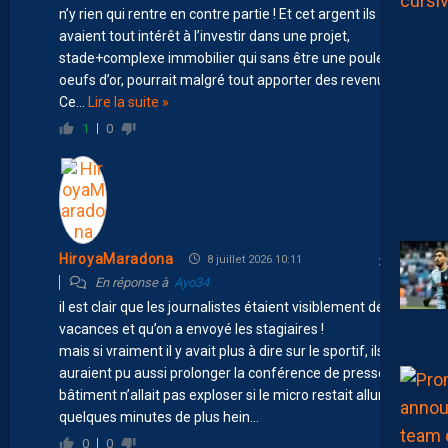
n’y rien qui rentre en contre partie ! Et cet argent ils
avaient tout intérêt à l’investir dans une projet,
stade+complexe immobilier qui sans être une poule aux
oeufs d’or, pourrait malgré tout apporter des revenus !
Ce
…
Lire la suite »
1
0
HiroyaMaradona
8 juillet 2026 10:11
En réponse à
Ayo34
il est clair que les journalistes étaient visiblement déjà en
vacances et qu’on a envoyé les stagiaires !
mais si vraiment il y avait plus à dire sur le sportif, ils
auraient pu aussi prolonger la conférence de presse, le
bâtiment n’allait pas exploser si le micro restait allumé
quelques minutes de plus hein…
0
0