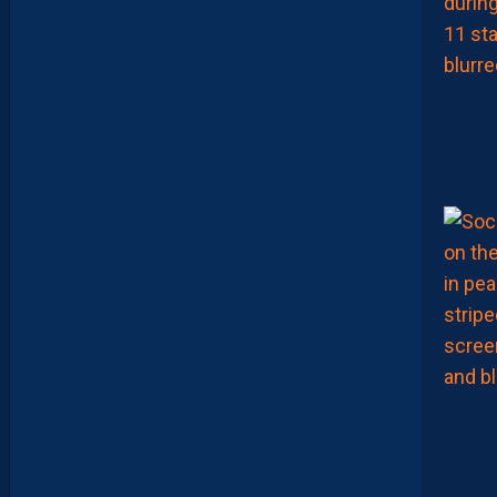
,
B
R
Y
A
N
T
E
I
X
E
I
R
A
…
L
E
S
I
N
F
O
S
D
E
M
O
H
A
M
E
D