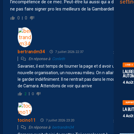
l’incompétence de ce mec. Peut-être lui aussi qui a dit de
ne pas faire signer pro les meilleurs de la Gambardella ?
0
0
bertrandm34
7 juillet 2026 22:37
En réponse à
Conleth
LIGUE 2
Savanier, il est temps de tourner la page et d avoir une
LAUREN
nouvelle organisation, un nouveau milieu. On n allait pas
AUTOM
le garder indéfiniment. Il ne rentrait pas dans le moule
4 Août
de Camara. Attendons de voir qui arrive
2
0
SUPPOR
LA BU
4 Août
tocino11
7 juillet 2026 23:20
En réponse à
bertrandm34