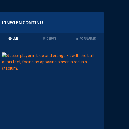
L’INFO EN CONTINU
🔴 LIVE
💬 DÉBATS
🔥 POPULAIRES
17:00
MHSC-DFCO
J
U
L
I
E
N
L
A
P
O
R
T
E
:
“