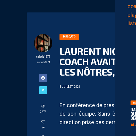
MERCATO
LAURENT NICOLLI
salade1974
COACH AVAIT SES
salade1974
LES NÔTRES, ON A
8 JUILLET 2026
LI
En conférence de presse, Laurent
DA
2272
de son équipe. Sans être forc
QUI
DE
direction prise ces derniers jo
AU
74