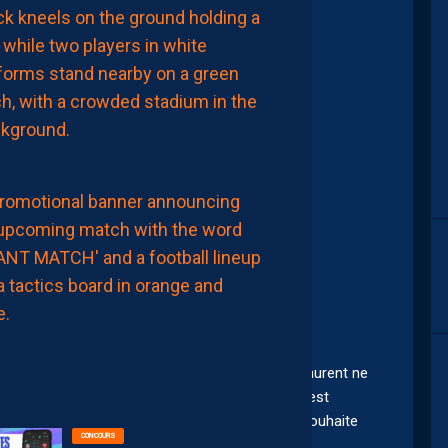
ragic et gardien de but vient de signer à Reims
L’ARBITRE
DE
LA
RENCONTRE
AUJOURD'HUI
à
n amical.
00:02
MHSC-DFCO
NOTRE
s joutes avec l’AJPC.
COMPO
PROBABLE
4
FACE
À
DIJON
AUJOURD'HUI
à
00:00
its nous avions les nôtres !!!! Je croyais que Laurent ne
t là il nous dit tout et son contraire !!! Mais c’est
e en fonction de l’équipe et de la tactique qu’il souhaite
CONCOURS
 accorder le joueur qu’il souhaitait ardemment !!!