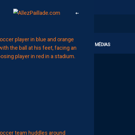
MHSC-DFCO
CLUB
MÉDIAS
JULIEN
LAPORTE
:
“ON
A
QU’UNE
ENVIE,
C’EST
COMMENCER
LE
CHAMPIONNAT”
AUJOURD'HUI
à
17:00
LIGUE 2