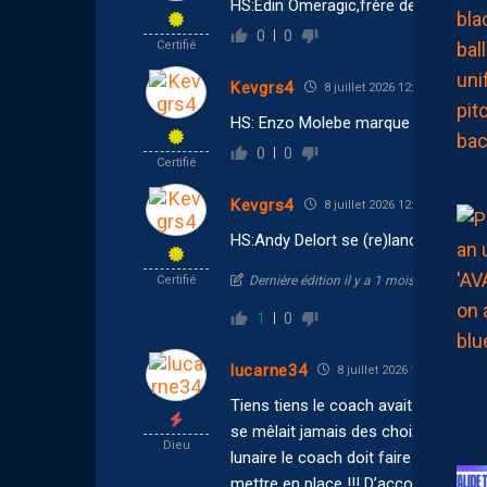
HS:Edin Omeragic,frère de Becir Ome
0
0
Certifié
Kevgrs4
8 juillet 2026 12:43
HS: Enzo Molebe marque avec l’OL e
0
0
Certifié
Kevgrs4
8 juillet 2026 12:37
HS:Andy Delort se (re)lance dans le
Certifié
Dernière édition il y a 1 mois par Kevgrs
1
0
lucarne34
8 juillet 2026 10:31
Tiens tiens le coach avait ses souha
se mêlait jamais des choix du coach e
Dieu
lunaire le coach doit faire son équip
mettre en place !!! D’accord il va lui