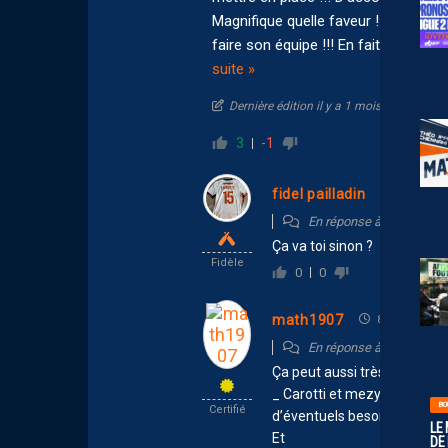
Magnifique quelle faveur !! Le clu
faire son équipe !!! En fait un disco
suite »
Dernière édition il y a 1 mois par lucarn
3
-1
fidel pailladin
8 juillet 
En réponse à
lucarne34
Ça va toi sinon ?
Fidèle
0
0
math1907
8 juillet 2026 
En réponse à
lucarne34
Ça peut aussi très simplemen
_ Carotti et mezy, qui sont a
BO
Certifié
d’éventuels besoins, sur la 
LE
Et
DE