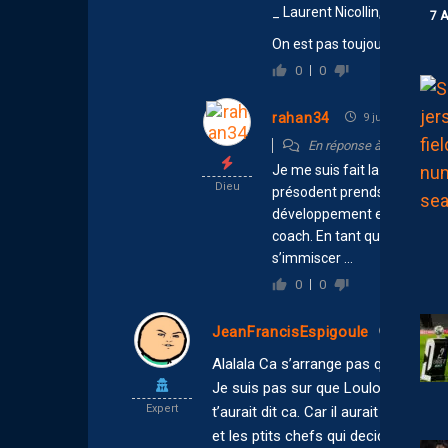
_ Laurent Nicollin, a lui ann
7 
On est pas toujours obligé d
0
0
rahan34
9 juillet 2026 11
En réponse à
lucarne34
Je me suis fait la même réfl
Dieu
présodent prends des joueur
développement et à la recherc
coach. En tant que président 
s’immiscer …
0
0
JeanFrancisEspigoule
8 juillet 2
Alalala Ca s’arrange pas quand meme
Je suis pas sur que Loulou aurait to
Expert
t’aurait dit ca. Car il aurait sans d
et les ptits chefs qui decident de 