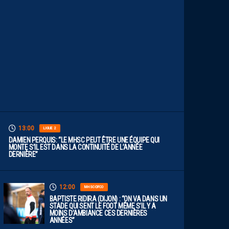
F
A
U
T
V
I
S
E
R
H
A
U
T
”
13:00
LIGUE 2
DAMIEN PERQUIS: “LE MHSC PEUT ÊTRE UNE ÉQUIPE QUI
MONTE S’IL EST DANS LA CONTINUITÉ DE L’ANNÉE
DERNIÈRE”
12:00
MHSC-DFCO
BAPTISTE RIDIRA (DIJON) : “ON VA DANS UN
STADE QUI SENT LE FOOT MÊME S’IL Y A
MOINS D’AMBIANCE CES DERNIÈRES
ANNÉES”