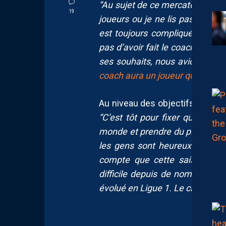
“Au sujet de ce mercato, je ne v
19
joueurs ou je ne lis pas assez
est toujours compliquée pour 
pas d’avoir fait le coach avec 
ses souhaits, nous avions les n
coach aura un joueur qu’il souh
Au niveau des objectifs, le Prés
“C’est tôt pour fixer quoique c
monde et prendre du plaisir, déjà
les gens sont heureux. Ensuite
compte que cette saison sera
difficile depuis de nombreuse
évolué en Ligue 1. Le championn