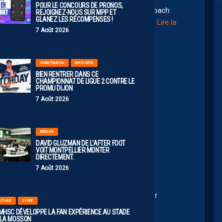
POUR LE CONCOURS DE PRONOS,
b à peu de moyens mais quand même laisse ton coach
REJOIGNEZ-NOUS SUR MPP ET
GLANEZ LES RÉCOMPENSES !
urs de façade mais dans la réalité les décisions
…
Lire la
7 Août 2026
e34
AVANT-MATCH
MHSC-DFCO
BIEN RENTRER DANS CE
CHAMPIONNAT DE LIGUE 2 CONTRE LE
PROMU DIJON
2026 12:46
7 Août 2026
MÉDIAS
DAVID GLUZMAN DE L’AFTER FOOT
VOIT MONTPELLIER MONTER
DIRECTEMENT.
14:02
7 Août 2026
t signifier qu’en face du coach :
ussi là pour ça, ont fait part de leurs remarques sur
UTIQUE
STADE
base de leurs expertises sportive
 MHSC DÉVELOPPE LA FAN EXPÉRIENCE AU STADE
 LA MOSSON