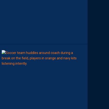
H
A
M
P
I
O
N
N
A
T
”
15:00
LIGUE 2
Z
O
U
M
A
N
A
C
A
M
A
R
A