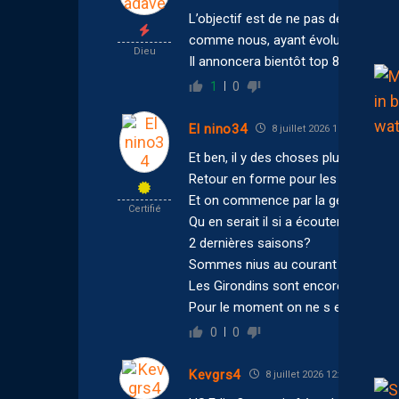
L’objectif est de ne pas descendre
comme nous, ayant évoluées en L1
Dieu
Il annoncera bientôt top 8 comme 
1
0
El nino34
8 juillet 2026 15:36
Et ben, il y des choses plus dure a 
Retour en forme pour les Oranges et
Et on commence par la gestion du p
Certifié
Qu en serait il si a écouter et lire a
2 dernières saisons?
Sommes nius au courant réellement 
Les Girondins sont encore relégué s
Pour le moment on ne s en sortirai
0
0
Kevgrs4
8 juillet 2026 12:52