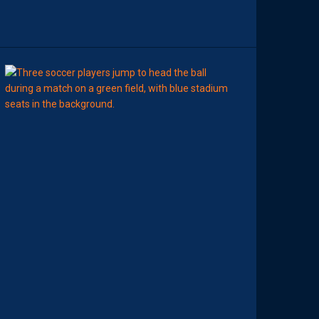
J
O
N
09:00
LIGUE 2
MHSC-DFCO
M
A
M
A
D
O
U
C
A
M
A
R
A
:
“
J
E
N
E
V