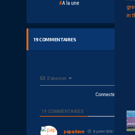
A la une
19
COMMENTAIRES
S’abonner
Connectez-vous po
19
COMMENTAIRES
papadave
8 juillet 2026 17:13