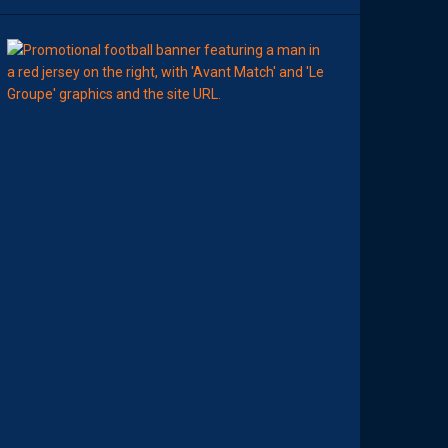
11:00
MHSC-DFCO
L
E
G
R
O
U
P
E
P
A
I
L
L
A
D
I
N
C
O
N
T
R
E
D
I