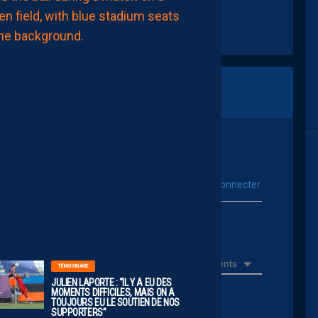
MAMADOU
CAMARA:
“JE
NE
VEUX
PAS
PARAÎTRE
PRÉTENTIEUX,
MAIS
LE
MHSC
EST
UN
CLUB
DE
LIGUE
1”
AUJOURD'HUI
vous connecter
Se connecter avec :
à
09:00
ur poster un commentaire
Récents
TÉMOIGNAGE
JULIEN LAPORTE : “IL Y A EU DES
MOMENTS DIFFICILES, MAIS ON A
TOUJOURS EU LE SOUTIEN DE NOS
SUPPORTERS”