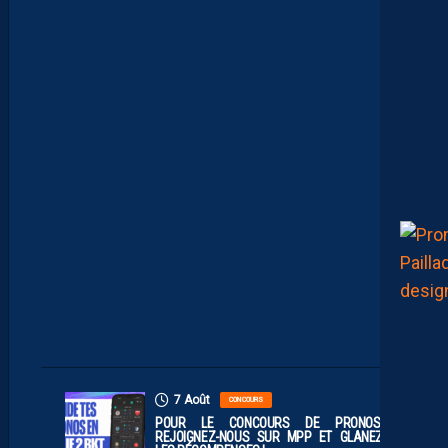
E
C
O
M
P
O
P
R
O
B
A
B
L
E
F
A
C
E
À
D
I
J
O
N
7 Août
CONCOURS
POUR LE CONCOURS DE PRONOS,
REJOIGNEZ-NOUS SUR MPP ET GLANEZ