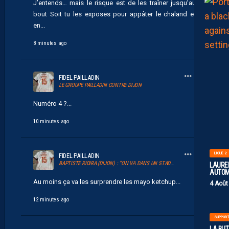
J’entends… mais le risque est de les traîner jusqu’au
bout Soit tu les exposes pour appâter le chaland et
en...
8 minutes ago
FIDEL PAILLADIN
LE GROUPE PAILLADIN CONTRE DIJON
Numéro 4 ?...
10 minutes ago
LIGUE 2
FIDEL PAILLADIN
BAPTISTE RIDIRA (DIJON) : “ON VA DANS UN STADE QUI SENT LE FOOT MÊME S’IL Y A MOINS D’AMBIANCE CES DERNIÈRES ANNÉES”
LAUREN
AUTOM
Au moins ça va les surprendre les mayo ketchup...
4 Août
12 minutes ago
SUPPOR