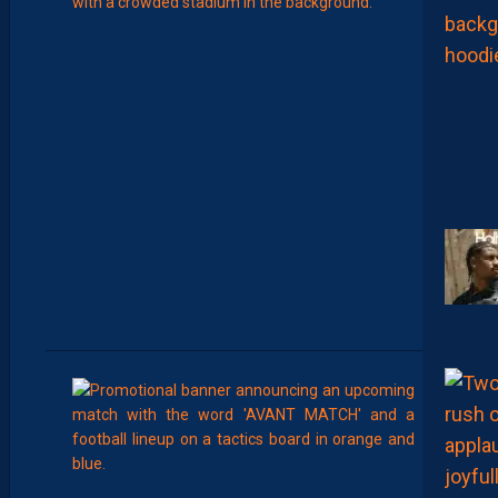
’
A
R
B
I
T
R
E
D
E
L
A
R
E
N
C
O
N
T
R
E
00:00
MHSC-DFCO
N
O
T
R