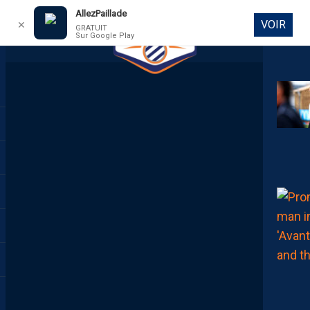
AllezPaillade
VOIR
✕
GRATUIT
Sur Google Play
DIRECT