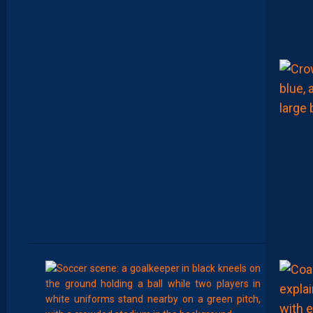
C
A
M
A
R
A
M
A
I
T
R
I
S
E
S
E
S
S
U
J
E
T
S
00:02
MHSC-DFCO
L