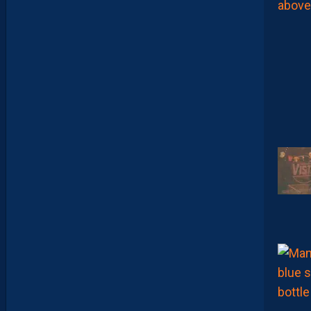
0
1
,
I
N
V
I
T
É
D
A
V
I
D
G
L
U
Z
M
A
N
D
E
L
’
A
F
T
E
R
F
O