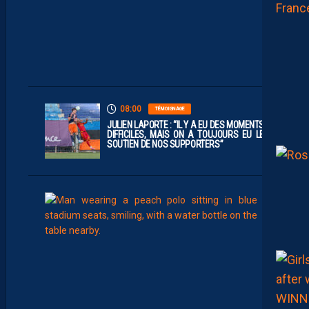
L
I
G
U
E
1
”
08:00
TÉMOIGNAGE
JULIEN LAPORTE : “IL Y A EU DES MOMENTS
DIFFICILES, MAIS ON A TOUJOURS EU LE
SOUTIEN DE NOS SUPPORTERS”
07:00
MHSC-DFCO
Q
U
I
D
D
E
L
A