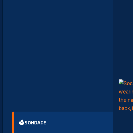
O
T
.
L
E
S
R
E
P
L
A
Y
S
S
O
N
T
D
I
S
P
O
S
.
🗳 SONDAGE