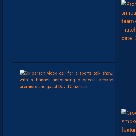
D
T
O
U
B
A
C
H
E
-
T
E
R
7
Août
AP TV
MÉDIAS
A
P
S
H
O
W
S
0
2
#