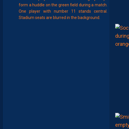
Août
EFFECTIF
L
E
S
N
O
U
V
E
A
U
X
N
U
M
É
R
O
S
D
E
N
O
S
P
A
I
L
L
A