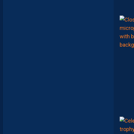
R
É
T
E
N
T
I
E
U
X
,
M
A
I
S
L
E
M
H
S
C
E
S
T
U
N
C
L
U
B
D
E