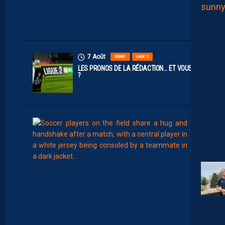
D
I
N
S
7 Août
DÉBAT
LIGUE 2
LES PRONOS DE LA RÉDACTION… ET VOUS
?
7
Août
MERCATO
T
É
J
I
S
A
V
A
N
I
E