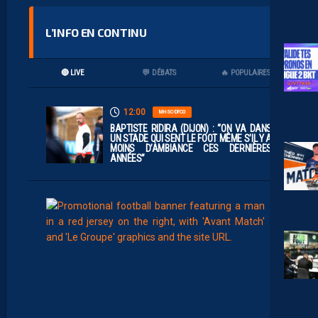
L’INFO EN CONTINU
🔴 LIVE
💬 DÉBATS
🔥 POPULAIRES
12:00
MHSC-DFCO
BAPTISTE RIDIRA (DIJON) : “ON VA DANS
UN STADE QUI SENT LE FOOT MÊME S’IL Y A
MOINS D’AMBIANCE CES DERNIÈRES
ANNÉES”
11:00
MHSC-DFCO
L
E
G
R
O
U
P
E