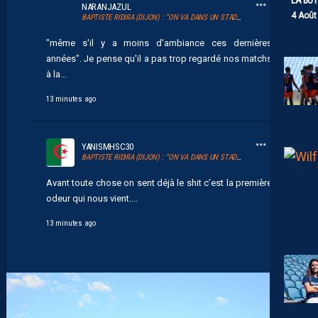
LA BU
NARANJAZUL
4 Août
BAPTISTE RIDIRA (DIJON) : “ON VA DANS UN STADE QUI SENT LE FOOT MÊME S’IL Y A MOINS D’AMBIANCE CES DERNIÈRES ANNÉES”
"même s'il y a moins d'ambiance ces dernières
années". Je pense qu'il a pas trop regardé nos matchs
à la...
13 minutes ago
YANISMHSC30
BAPTISTE RIDIRA (DIJON) : “ON VA DANS UN STADE QUI SENT LE FOOT MÊME S’IL Y A MOINS D’AMBIANCE CES DERNIÈRES ANNÉES”
Avant toute chose on sent déjà le shit c’est la première
odeur qui nous vient....
13 minutes ago