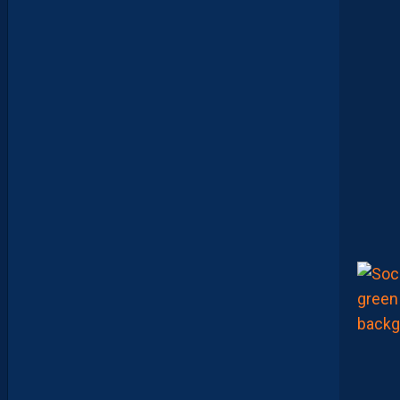
C
H
A
L
E
U
R
?
D
U
P
R
O
M
U
D
I
J
O
N
N
A
I
S
?
Z
O
U
M
A
N
A