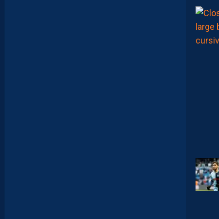
R
,
B
R
Y
A
N
T
E
I
X
E
I
R
A
…
L
E
S
I
N
F
O
S
D
E
M
O
H
A
M
E