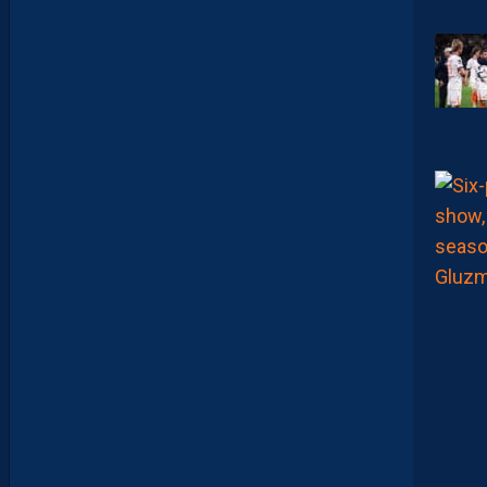
A
D
O
U
C
A
M
A
R
A
:
“
J
E
N
E
V
E
U
X
P
A
S
P
A
R
A
I
T
R
E
P