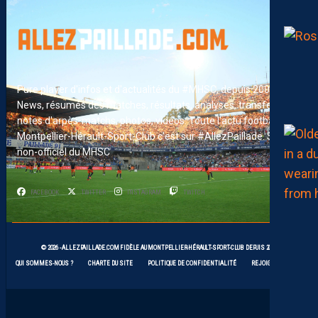
Pure player d'infos et d'actualités du #MHSC, depuis 2007.
News, résumés des matches, résultats, analyses, transferts,
notes d'arpès-matchs, photos, vidéos. Toute l'actu football du
Montpellier-Hérault-Sport-Club c'est sur #AllezPaillade. Site
non-officiel du MHSC
FACEBOOK
TWITTER
INSTAGRAM
TWITCH
© 2026 -
ALLEZPAILLADE.COM
FIDÈLE AU
MONTPELLIER-HÉRAULT-SPORT-CLUB
DEPUIS 2007
QUI SOMMES-NOUS ?
CHARTE DU SITE
POLITIQUE DE CONFIDENTIALITÉ
REJOIGNEZ-NOUS !