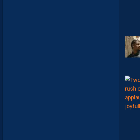
E
:
“
O
N
A
Q
U
’
U
N
E
E
N
V
I
E
,
C
’
E
S
T
C
O
M
M
E
N
C
E
R