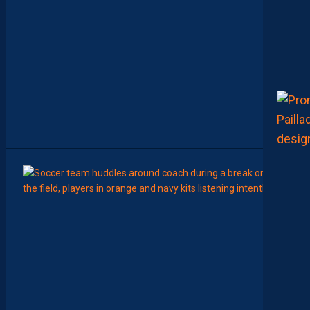
L
E
C
H
A
M
P
I
O
N
N
A
T
”
8
Août
LIGUE 2
Z
O
U
M
A
N
A
C
A
M
A