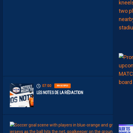
N
S
T
A
M
M
E
N
T
À
L
’
A
R
R
Ê
T
07:00
MHSC-DFCO
LES NOTES DE LA RÉDACTION
00:15