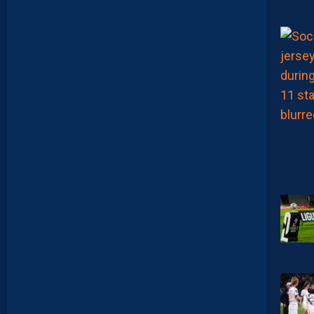
R
I
B
U
E
Z
V
O
S
P
R
E
M
I
È
R
E
S
N
O
T
E
S
D
E
L
A
S
A
I
S
O