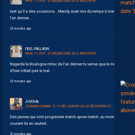
MHSC 1-1 DFCO : LE RÉSUMÉ VIDÉO DE LA RENCONTRE
tant qu’il a des occasions… Mendy avait mis du temps à marquer
l’an dernier...
22 minutes ago
FIDEL PAILLADIN
MHSC 1-1 DFCO : LE RÉSUMÉ VIDÉO DE LA RENCONTRE
Regarde le Boulogne mhsc de l’an dernier tu verras que le match
d’hier n’était pas si mal...
23 minutes ago
JUVENAL
ZOUMANA CAMARA: “IL Y A DES JOUEURS QUI SE DÉCOUVRENT ET QUI JOUENT ENSEMBLE POUR LA PREMIÈRE FOIS”
Des jeunes qui vont progresser match apres match ,au moins ils
courent ils en veulent...
31 minutes ago