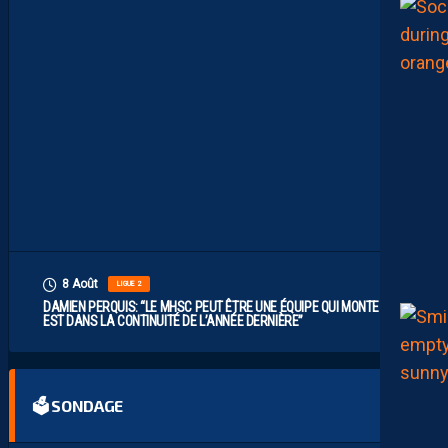
I
L
F
A
U
T
V
I
S
E
R
H
A
U
T
”
8 Août
LIGUE 2
DAMIEN PERQUIS: “LE MHSC PEUT ÊTRE UNE ÉQUIPE QUI MONTE S’IL
EST DANS LA CONTINUITÉ DE L’ANNÉE DERNIÈRE”
🗳 SONDAGE