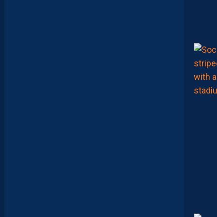
R
A
:
“
I
L
N
E
F
A
U
T
P
A
S
S
E
F
I
X
E
R
D
E
L
I
M
I
T
E
S
.