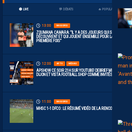
🔴 LIVE
💬 DÉBATS
🔥 POPULAIRES
13:00
MHSC-DFCO
ZOUMANA CAMARA: “IL Y A DES JOUEURS QUI SE
DÉCOUVRENT ET QUI JOUENT ENSEMBLE POUR LA
PREMIÈRE FOIS”
12:00
AP TV
MÉDIAS
APSHOW CE SOIR 21H SUR YOUTUBE! DEBRIEF MHSC-
DIJON ET VISTA FOOTBALL SHOP COMME INVITÉS !
11:00
MHSC-DFCO
MHSC 1-1 DFCO : LE RÉSUMÉ VIDÉO DE LA RENCONTRE