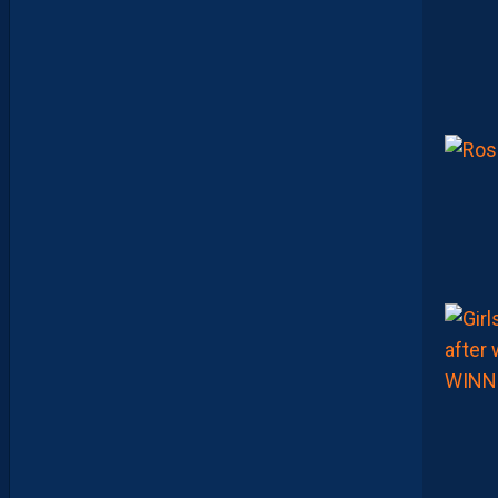
:
D
E
S
D
É
B
U
T
S
F
R
U
S
T
R
A
N
T
S
E
T
D
É
J
À
D
E
S
R
E
G