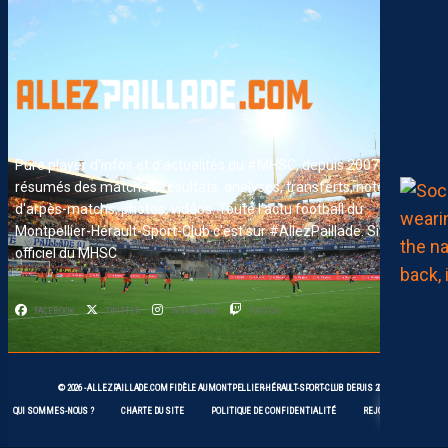
Pure player d'infos et d'actualités du #MHSC, depuis 2007. News,
résumés des matches, résultats, analyses, transferts, notes
d'arpès-matchs, photos, vidéos. Toute l'actu football du
Montpellier-Hérault-Sport-Club c'est sur #AllezPaillade. Site non-
officiel du MHSC
FACEBOOK
TWITTER
INSTAGRAM
TWITCH
5
© 2026 -
ALLEZPAILLADE.COM
FIDÈLE AU
MONTPELLIER-HÉRAULT-SPORT-CLUB
DEPUIS 2007
QUI SOMMES-NOUS ?
CHARTE DU SITE
POLITIQUE DE CONFIDENTIALITÉ
REJOIGNEZ-NOUS !