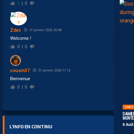
1
0
Zdav
31 janvier 2026 20:48
Welcome !
0
0
cousin37
31 janvier 2026 17:12
Bienvenue
0
0
LIGUE 2
DAMIEN
MONTE 
8 Août
L’INFO EN CONTINU