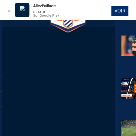
AllezPaillade
VOIR
✕
GRATUIT
Sur Google Play
DIRECT