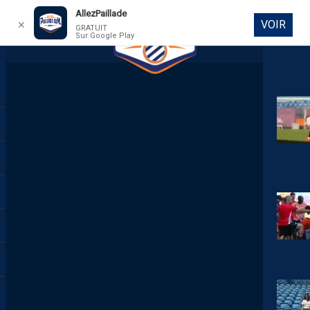
AllezPaillade
VOIR
✕
GRATUIT
Sur Google Play
DIRECT