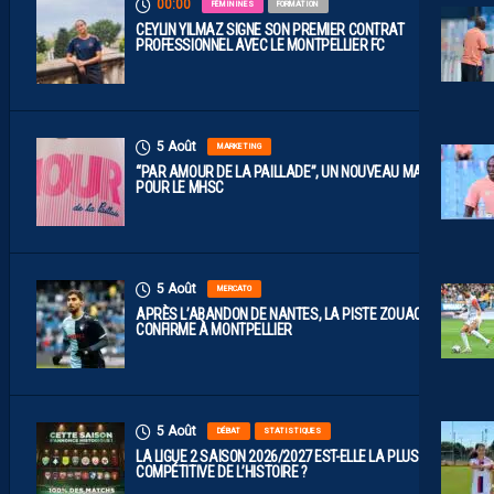
00:00
FÉMININES
FORMATION
CEYLIN YILMAZ SIGNE SON PREMIER CONTRAT
PROFESSIONNEL AVEC LE MONTPELLIER FC
5 Août
MARKETING
“PAR AMOUR DE LA PAILLADE”, UN NOUVEAU MAILLOT
POUR LE MHSC
5 Août
MERCATO
APRÈS L’ABANDON DE NANTES, LA PISTE ZOUAOUI SE
CONFIRME À MONTPELLIER
5 Août
DÉBAT
STATISTIQUES
LA LIGUE 2 SAISON 2026/2027 EST-ELLE LA PLUS
COMPÉTITIVE DE L’HISTOIRE ?