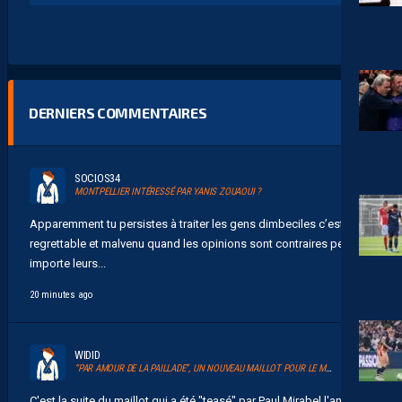
DERNIERS COMMENTAIRES
SOCIOS34
MONTPELLIER INTÉRESSÉ PAR YANIS ZOUAOUI ?
Apparemment tu persistes à traiter les gens dimbeciles c’est
regrettable et malvenu quand les opinions sont contraires peu
importe leurs...
20 minutes ago
WIDID
“PAR AMOUR DE LA PAILLADE”, UN NOUVEAU MAILLOT POUR LE MHSC
C'est la suite du maillot qui a été "teasé" par Paul Mirabel l'année