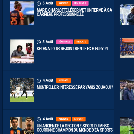
5 Août
ANCIENS
FÉMININES
MARIE-CHARLOTTE LÉGER MET UN TERME À SA
CARRIÈRE PROFESSIONNELLE
5 Août
FÉMININES
MERCATO
KETHNA LOUIS REJOINT BIEN LE FC FLEURY 91
4 Août
MERCATO
MONTPELLIER INTÉRESSÉ PAR YANIS ZOUAOUI ?
4 Août
ANCIENS
E-SPORT
UN ANCIEN DE LA SECTION E-SPORT DU MHSC
COURONNÉ CHAMPION DU MONDE D’EA SPORTS FC