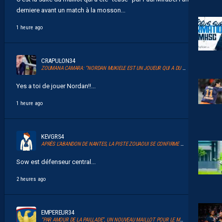
derniere avant un match à la mosson...
1 heure ago
CRAPULON34
ZOUMANA CAMARA: “NORDAN MUKIELE EST UN JOUEUR QUI A DU TALENT”
Yes a toi de jouer Nordan!!...
1 heure ago
KEVGRS4
APRÈS L’ABANDON DE NANTES, LA PISTE ZOUAOUI SE CONFIRME À MONTPELLIER
Sow est défenseur central...
2 heures ago
EMPEREUR34
“PAR AMOUR DE LA PAILLADE”, UN NOUVEAU MAILLOT POUR LE MHSC