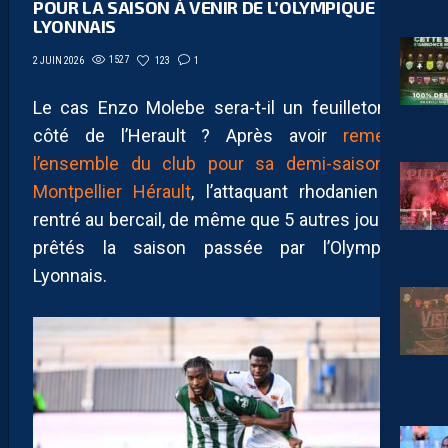
POUR LA SAISON À VENIR DE L’OLYMPIQUE
LYONNAIS
1527
123
1
2 JUIN 2026
Le cas Enzo Molebe sera-t-il un feuilleton du
côté de l’Herault ? Après avoir
remercié
l’ensemble du club pour sa demi-saison au
Montpellier Hérault
, l’attaquant rhodanien est
rentré au bercail, de même que 5 autres joueurs
prêtés la saison passée par l’Olympique
Lyonnais.