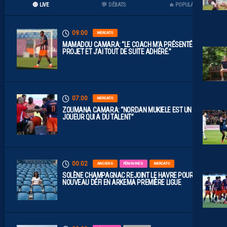
🔴 LIVE
💬 DÉBATS
🔥 POPULAIRES
09:00
MERCATO
MAMADOU CAMARA: “LE COACH M’A PRÉSENTÉ LE
PROJET ET J’AI TOUT DE SUITE ADHÉRÉ.”
07:00
MERCATO
ZOUMANA CAMARA: “NORDAN MUKIELE EST UN
JOUEUR QUI A DU TALENT”
00:02
ANCIENS
FÉMININES
MERCATO
SOLÈNE CHAMPAGNAC REJOINT LE HAVRE POUR UN
NOUVEAU DÉFI EN ARKEMA PREMIÈRE LIGUE