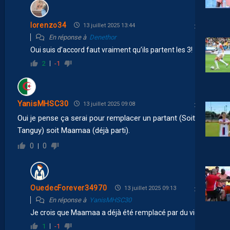
lorenzo34
13 juillet 2025 13:44
En réponse à
Denethor
Oui suis d’accord faut vraiment qu’ils partent les 3!
2
-1
YanisMHSC30
13 juillet 2025 09:08
Oui je pense ça serai pour remplacer un partant (Soit
Tanguy) soit Maamaa (déjà parti).
0
0
OuedecForever34970
13 juillet 2025 09:13
En réponse à
YanisMHSC30
Je crois que Maamaa a déjà été remplacé par du vide.
1
-1