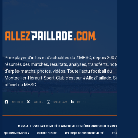
Pure player d'infos et d'actualités du #MHSC, depuis 2007. News,
résumés des matches, résultats, analyses, transferts, notes
d'arpès-matchs, photos, vidéos. Toute l'actu football du
Montpellier-Hérault-Sport-Club c'est sur #AllezPaillade. Site non-
officiel du MHSC
FACEBOOK
TWITTER
INSTAGRAM
TWITCH
13
© 2026 -
ALLEZPAILLADE.COM
FIDÈLE AU
MONTPELLIER-HÉRAULT-SPORT-CLUB
DEPUIS 2007
QUI SOMMES-NOUS ?
CHARTE DU SITE
POLITIQUE DE CONFIDENTIALITÉ
REJOIGNEZ-NOUS !