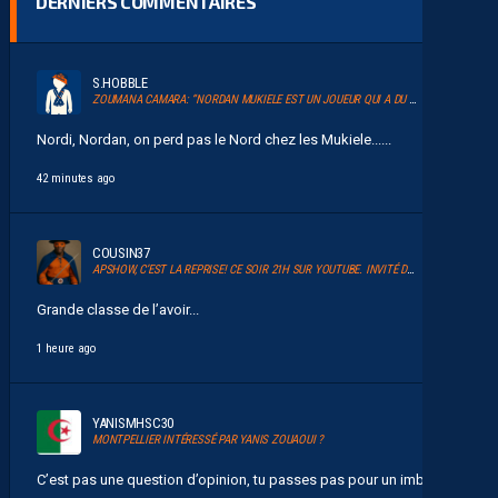
DERNIERS COMMENTAIRES
S.HOBBLE
ZOUMANA CAMARA: “NORDAN MUKIELE EST UN JOUEUR QUI A DU TALENT”
Nordi, Nordan, on perd pas le Nord chez les Mukiele......
42 minutes ago
COUSIN37
APSHOW, C’EST LA REPRISE! CE SOIR 21H SUR YOUTUBE. INVITÉ DAVID GLUZMAN DE L’AFTER FOOT.
Grande classe de l’avoir...
1 heure ago
YANISMHSC30
MONTPELLIER INTÉRESSÉ PAR YANIS ZOUAOUI ?
C’est pas une question d’opinion, tu passes pas pour un imbecile