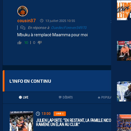
cousin37
13 juillet 2025 10:55
En réponse à
OuedecForever34970
Mbuku à remplacé Maamma pour moi
10
0
L’INFO EN CONTINU
🔴 LIVE
💬 DÉBATS
🔥 POPULAIRES
13:00
LIGUE 2
JULIEN LAPORTE: “EN RESTANT, LA FAMILLE NICOLLIN A
RAMENÉ UN ÉLAN AU CLUB.”