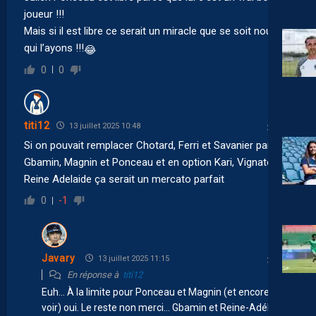
joueur !!!
Mais si il est libre ce serait un miracle que se soit nous
qui l’ayons !!!
😂
0
0
titi12
13 juillet 2025 10:48
Si on pouvait remplacer Chotard, Ferri et Savanier par
Gbamin, Magnin et Ponceau et en option Kari, Vignato ou
Reine Adelaide ça serait un mercato parfait
0
-1
Javary
13 juillet 2025 11:15
En réponse à
titi12
Euh… À la limite pour Ponceau et Magnin (et encore, à
voir) oui. Le reste non merci… Gbamin et Reine-Adélaïde