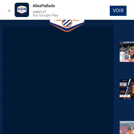
AllezPaillade
VOIR
✕
GRATUIT
Sur Google Play
DIRECT