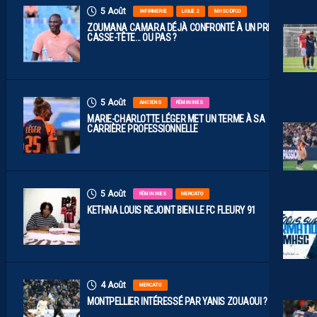
5 Août
INFIRMERIE
LIGUE 2
MHSC-DFCO
ZOUMANA CAMARA DÉJÀ CONFRONTÉ À UN PREMIER
CASSE-TÊTE… OU PAS ?
5 Août
ANCIENS
FÉMININES
MARIE-CHARLOTTE LÉGER MET UN TERME À SA
CARRIÈRE PROFESSIONNELLE
5 Août
FÉMININES
MERCATO
KETHNA LOUIS REJOINT BIEN LE FC FLEURY 91
4 Août
MERCATO
MONTPELLIER INTÉRESSÉ PAR YANIS ZOUAOUI ?