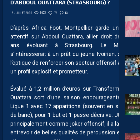
D’ABDOUL OUATTARA (STRASBOURG) ?
3603
76
13
13 JUILLET 2025
D’après Africa Foot, Montpellier garde un œil
attentif sur Abdoul Ouattara, ailier droit de 19
ans évoluant à Strasbourg. Le MHSC
s’intéresserait à un prêt du jeune Ivoirien, dans
l’optique de renforcer son secteur offensif avec
un profil explosif et prometteur.
Évalué à 1,2 million d’euros sur Transfermarkt,
Ouattara sort d’une saison encourageante en
Ligue 1 avec 17 apparitions (souvent en sortie
de banc), pour 1 but et 1 passe décisive. Utilisé
principalement comme joker offensif, il a laissé
entrevoir de belles qualités de percussion et de