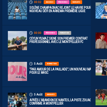
00:02
ANCIENS
FÉMININES
MERCATO
SOLÈNE CHAMPAGNAC REJOINT LE HAVRE POUR UN
NOUVEAU DÉFI EN ARKEMA PREMIÈRE LIGUE
00:00
FÉMININES
FORMATION
CEYLIN YILMAZ SIGNE SON PREMIER CONTRAT
PROFESSIONNEL AVEC LE MONTPELLIER FC
5 Août
MARKETING
“PAR AMOUR DE LA PAILLADE”, UN NOUVEAU MAILLOT
POUR LE MHSC
5 Août
MERCATO
APRÈS L’ABANDON DE NANTES, LA PISTE ZOUAOUI SE
CONFIRME À MONTPELLIER