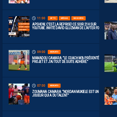
11:00
AP TV
MÉDIAS
MHSC-DFCO
APSHOW, C’EST LA REPRISE! CE SOIR 21H SUR
YOUTUBE. INVITÉ DAVID GLUZMAN DE L’AFTER FOOT.
09:00
MERCATO
MAMADOU CAMARA: “LE COACH M’A PRÉSENTÉ LE
PROJET ET J’AI TOUT DE SUITE ADHÉRÉ.”
07:00
MERCATO
ZOUMANA CAMARA: “NORDAN MUKIELE EST UN
JOUEUR QUI A DU TALENT”