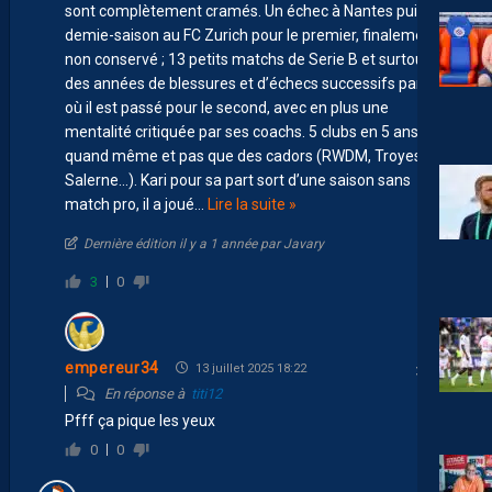
sont complètement cramés. Un échec à Nantes puis une
demie-saison au FC Zurich pour le premier, finalement
non conservé ; 13 petits matchs de Serie B et surtout
des années de blessures et d’échecs successifs partout
où il est passé pour le second, avec en plus une
mentalité critiquée par ses coachs. 5 clubs en 5 ans
quand même et pas que des cadors (RWDM, Troyes,
Salerne…). Kari pour sa part sort d’une saison sans
match pro, il a joué
…
Lire la suite »
Dernière édition il y a 1 année par Javary
3
0
empereur34
13 juillet 2025 18:22
En réponse à
titi12
Pfff ça pique les yeux
0
0