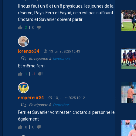
Il nous faut un 6 et un 8 physiques, les jeunes de la
réserve, Pays, Ferri et Fayad, ce n’est pas suffisant.
Chotard et Savanier doivent partir.
2
0
lorenzo34
13 juillet 2025 13:43
En réponse à
laverunois
Et même ferri
1
-1
empereur34
13 juillet 2025 10:12
En réponse à
Denethor
Ferri et Savanier vont rester, chotard si personne le veut
également
0
0