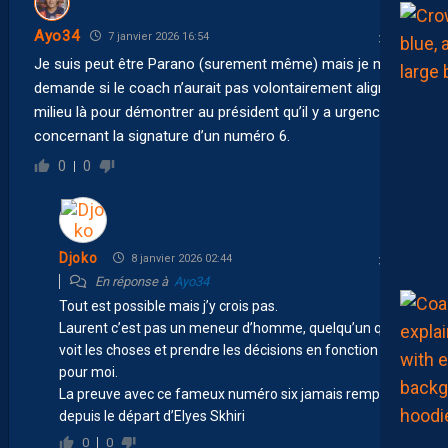
Ayo34
7 janvier 2026 16:54
Je suis peut être Parano (surement même) mais je me
demande si le coach n’aurait pas volontairement aligné ce
milieu là pour démontrer au président qu’il y a urgence
concernant la signature d’un numéro 6.
0
0
Djoko
8 janvier 2026 02:44
En réponse à
Ayo34
Tout est possible mais j’y crois pas.
Laurent c’est pas un meneur d’homme, quelqu’un qui
voit les choses et prendre les décisions en fonction de
pour moi.
La preuve avec ce fameux numéro six jamais remplacé
depuis le départ d’Elyes Skhiri
0
0