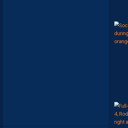
N
T
L
E
T
O
U
R
N
O
I
U
N
A
F
U
1
7
F
A
V
E
C
L
E
M
A
R
O
C