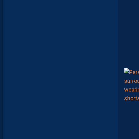
R
S
E
N
V
O
I
E
N
T
,
E
N
C
O
R
E
,
L
A
P
A
I
L
L
A
D
E
E
N
B
A