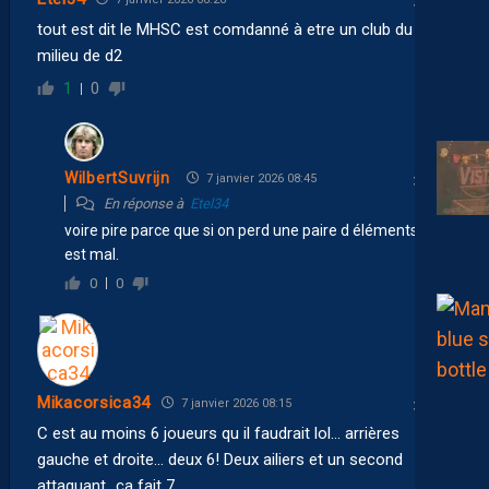
tout est dit le MHSC est comdanné à etre un club du
milieu de d2
1
0
WilbertSuvrijn
7 janvier 2026 08:45
En réponse à
Etel34
voire pire parce que si on perd une paire d éléments on
est mal.
0
0
Mikacorsica34
7 janvier 2026 08:15
C est au moins 6 joueurs qu il faudrait lol… arrières
gauche et droite… deux 6! Deux ailiers et un second
attaquant…ça fait 7…