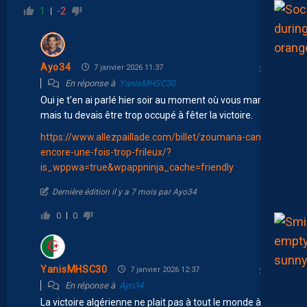
1
-2
Ayo34
7 janvier 2026 11:37
En réponse à
YanisMHSC30
Oui je t’en ai parlé hier soir au moment où vous marquez
mais tu devais être trop occupé à fêter la victoire.
https://www.allezpaillade.com/billet/zoumana-camara-
encore-une-fois-trop-frileux/?
is_wppwa=true&wpappninja_cache=friendly
Dernière édition il y a 7 mois par Ayo34
0
0
YanisMHSC30
7 janvier 2026 12:37
En réponse à
Ayo34
La victoire algérienne ne plait pas à tout le monde à ce