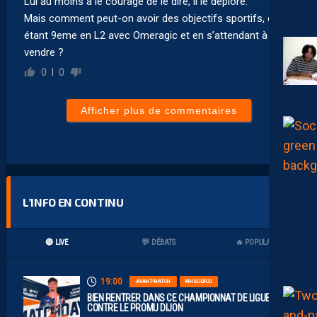
Lui au moins a le courage de le dire, il le déplore.
Mais comment peut-on avoir des objectifs sportifs, en
étant 9eme en L2 avec Omeragic et en s’attendant à le
vendre ?
0
0
Afficher plus de commentaires
L’INFO EN CONTINU
🔴 LIVE
💬 DÉBATS
🔥 POPULAIRES
19:00
AVANT-MATCH
MHSC-DFCO
BIEN RENTRER DANS CE CHAMPIONNAT DE LIGUE 2
CONTRE LE PROMU DIJON