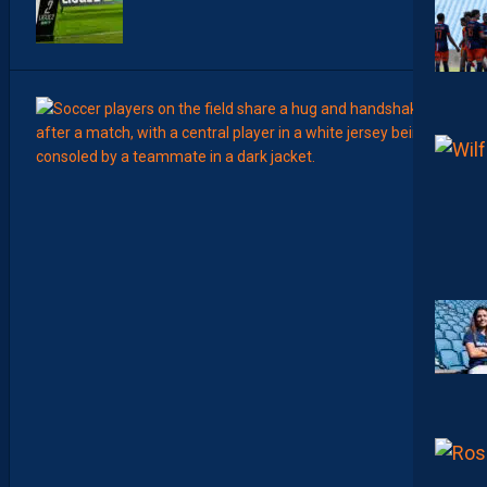
12:00
MERCA
T
É
J
I
S
A
V
A
N
I
E
R
,
B
R
Y
A
N
T
E
I