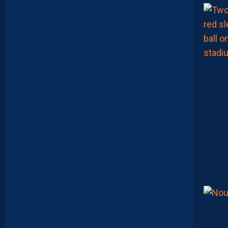
A
M
A
A
T
O
U
G
E
T
Z
E
Ï
N
E
B
B
E
N
Y
E
B
K
A
R
E
M
P
O
R
T
E