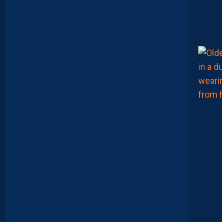
X
E
I
R
A
…
L
E
S
I
N
F
O
S
D
E
M
O
H
A
M
E
D
T
O
U
B
A
C
H
E
-