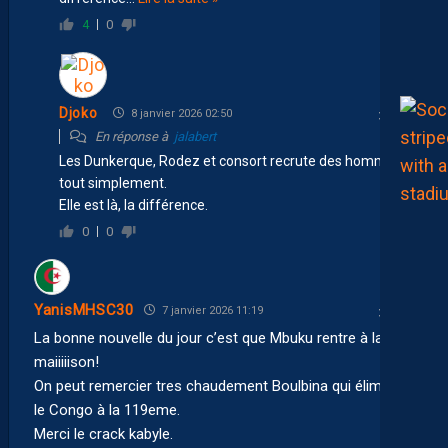
4
0
Djoko
8 janvier 2026 02:50
En réponse à
jalabert
Les Dunkerque, Rodez et consort recrute des hommes
tout simplement.
Elle est là, la différence.
0
0
YanisMHSC30
7 janvier 2026 11:19
La bonne nouvelle du jour c’est que Mbuku rentre à la
maiiiiison!
On peut remercier tres chaudement Boulbina qui élimine
le Congo à la 119eme.
Merci le crack kabyle.