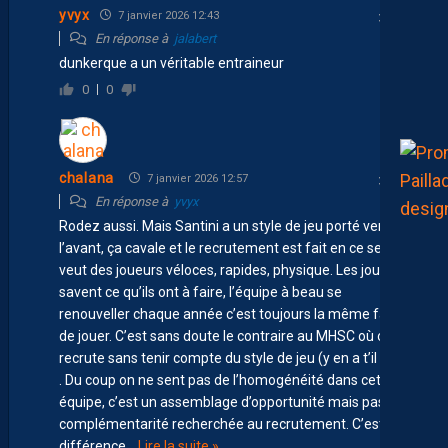
yvyx
7 janvier 2026 12:43
En réponse à
jalabert
dunkerque a un véritable entraineur
0
0
chalana
7 janvier 2026 12:57
En réponse à
yvyx
Rodez aussi. Mais Santini a un style de jeu porté vers
l’avant, ça cavale et le recrutement est fait en ce sens, il
veut des joueurs véloces, rapides, physique. Les joueurs
savent ce qu’ils ont à faire, l’équipe à beau se
renouveller chaque année c’est toujours la même façon
de jouer. C’est sans doute le contraire au MHSC où on
recrute sans tenir compte du style de jeu (y en a t’il un ?)
. Du coup on ne sent pas de l’homogénéité dans cette
équipe, c’est un assemblage d’opportunité mais pas de
complémentarité recherchée au recrutement. C’est la
différence
…
Lire la suite »