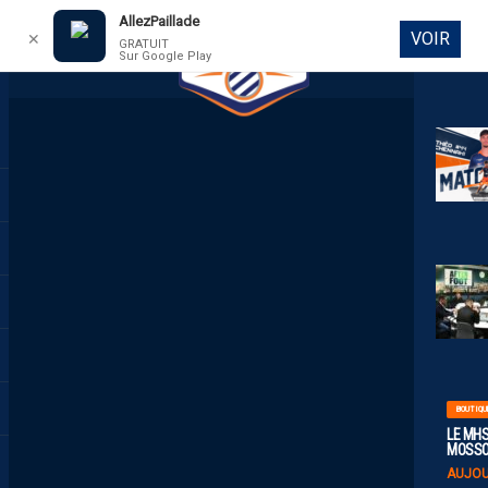
AllezPaillade
VOIR
✕
GRATUIT
Sur Google Play
DIRECT
BOUTIQU
LE MHS
MOSS
AUJOU