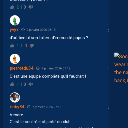
2
0
yvyx
7 janvier 2026 08:13
d’où tient il son totem d’immunité papus ?
1
-1
pierrotdu34
7 janvier 2026 07:19
C’est une équipe complète qu’il faudrait !
1
0
ricky34
7 janvier 2026 07:15
Vendre.
C’est le seul réel objectif du club.