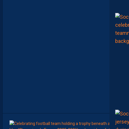
R
R
A
G
E
S
D
’
A
C
C
E
S
S
I
O
N
À
L
A
L
I
G
U
E
1
07:00