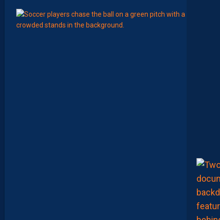
6
Août
MERCA
Y
A
N
I
S
Z
O
U
A
O
U
I
N
E
R
E
J
O
I
N
D
R
A
P
A
S
M