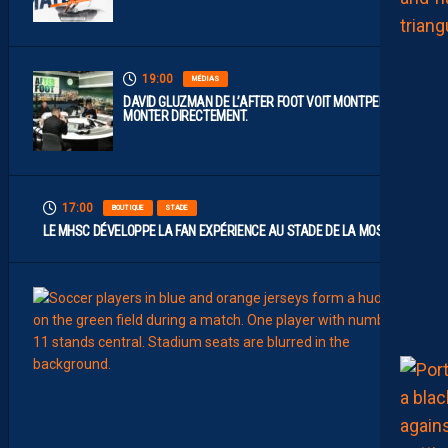
19:00
MÉDIAS
DAVID GLUZMAN DE L’AFTER FOOT VOIT MONTPELLIER
MONTER DIRECTEMENT.
17:00
BOUTIQUE
STADE
LE MHSC DÉVELOPPE LA FAN EXPÉRIENCE AU STADE DE LA MOSSON
15:00
EFFECT
L
E
S
N
O
U
V