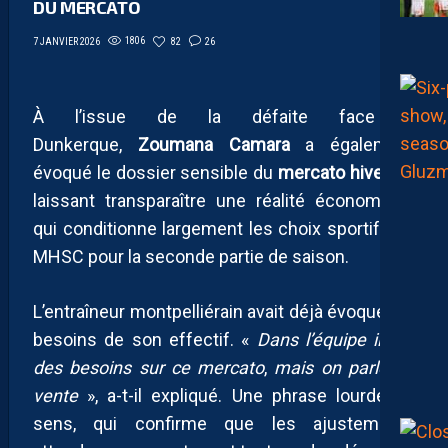
DU MERCATO
1806
82
26
7 JANVIER 2026
À l’issue de la défaite face à
Dunkerque,
Zoumana Camara
a également
évoqué le dossier sensible du
mercato hivernal
,
laissant transparaître une réalité économique
qui conditionne largement les choix sportifs du
MHSC pour la seconde partie de saison.
L’entraîneur montpelliérain avait déjà évoqué les
besoins de son effectif. «
Dans l’équipe il y a
des besoins sur ce mercato
,
mais on parle de
vente
», a-t-il expliqué. Une phrase lourde de
sens, qui confirme que les ajustements