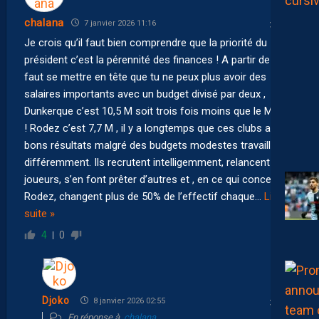
chalana
7 janvier 2026 11:16
Je crois qu’il faut bien comprendre que la priorité du
président c’est la pérennité des finances ! A partir de là il
faut se mettre en tête que tu ne peux plus avoir des
salaires importants avec un budget divisé par deux ,
Dunkerque c’est 10,5 M soit trois fois moins que le MHSC
! Rodez c’est 7,7 M , il y a longtemps que ces clubs aux
bons résultats malgré des budgets modestes travaillent
différemment. Ils recrutent intelligemment, relancent des
joueurs, s’en font prêter d’autres et , en ce qui concerne
Rodez, changent plus de 50% de l’effectif chaque
…
Lire la
suite »
4
0
Djoko
8 janvier 2026 02:55
En réponse à
chalana