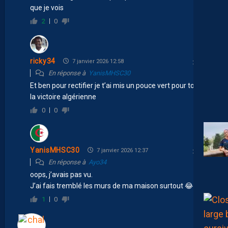
que je vois
2
0
ricky34
7 janvier 2026 12:58
En réponse à
YanisMHSC30
Et ben pour rectifier je t’ai mis un pouce vert pour toi et
la victoire algérienne
0
0
YanisMHSC30
7 janvier 2026 12:37
En réponse à
Ayo34
oops, j’avais pas vu.
J’ai fais tremblé les murs de ma maison surtout 😂
1
0