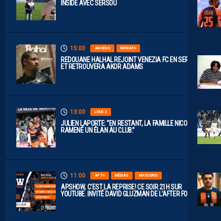
INSIDE AVEC SERSOU
15:00
ANCIENS
MERCATO
REDOUANE HALHAL REJOINT VENEZIA FC EN SERIE A
ET RETROUVERA AKOR ADAMS
13:00
LIGUE 2
JULIEN LAPORTE: “EN RESTANT, LA FAMILLE NICOLLIN A
RAMENÉ UN ÉLAN AU CLUB.”
11:00
AP TV
MÉDIAS
MHSC-DFCO
APSHOW, C’EST LA REPRISE! CE SOIR 21H SUR
YOUTUBE. INVITÉ DAVID GLUZMAN DE L’AFTER FOOT.