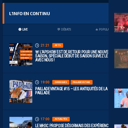
L’INFO EN CONTINU
🔴 LIVE
💬 DÉBATS
🔥 POPULAIRES
21:21
AP TV
🚨 L’APSHOW EST DE RETOUR POUR UNE NOUVELLE
SAISON, SPÉCIALE DÉBUT DE SAISON SUIVEZ LE LIVE
AVEC NOUS !
19:00
CHRONIQUES
PAILLADEVINTAGE
PAILLADEVINTAGE #15 – LES ANTIQUITÉS DE LA
PAILLADE
17:00
ACTUALITÉS
LE MHSC PROPOSE DÉSORMAIS DES EXPÉRIENCES