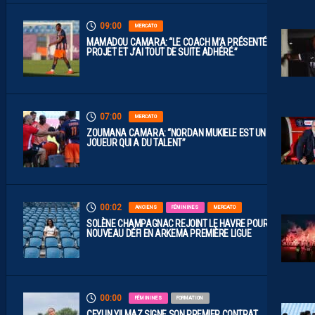
09:00
MERCATO
MAMADOU CAMARA: “LE COACH M’A PRÉSENTÉ LE
PROJET ET J’AI TOUT DE SUITE ADHÉRÉ.”
07:00
MERCATO
ZOUMANA CAMARA: “NORDAN MUKIELE EST UN
JOUEUR QUI A DU TALENT”
00:02
ANCIENS
FÉMININES
MERCATO
SOLÈNE CHAMPAGNAC REJOINT LE HAVRE POUR UN
NOUVEAU DÉFI EN ARKEMA PREMIÈRE LIGUE
00:00
FÉMININES
FORMATION
CEYLIN YILMAZ SIGNE SON PREMIER CONTRAT