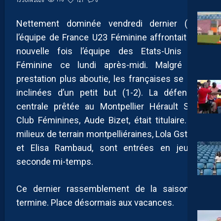
176
121
0
13 JUIN 2026
Nettement dominée vendredi dernier (0-5),
l’équipe de France U23 Féminine affrontait une
nouvelle fois l’équipe des Etats-Unis U23
Féminine ce lundi après-midi. Malgré une
prestation plus aboutie, les françaises se sont
inclinées d’un petit but (1-2). La défenseur
centrale prêtée au Montpellier Hérault Sport
Club Féminines, Aude Bizet, était titulaire. Les
milieux de terrain montpelliéraines, Lola Gstalter
et Elisa Rambaud, sont entrées en jeu en
seconde mi-temps.
Ce dernier rassemblement de la saison se
termine. Place désormais aux vacances.