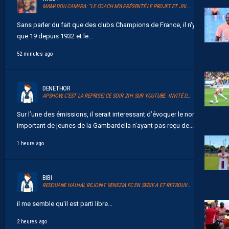
MAMADOU CAMARA: “LE COACH M’A PRÉSENTÉ LE PROJET ET J’AI TOUT DE SUITE ADHÉRÉ.”
Sans parler du fait que des clubs Champions de France, il n'y en a
que 19 depuis 1932 et le...
52 minutes ago
DENETHOR
APSHOW, C’EST LA REPRISE! CE SOIR 21H SUR YOUTUBE. INVITÉ DAVID GLUZMAN DE L’AFTER FOOT.
Sur l’une des émissions, il serait interessant d’évoquer le nombre
important de jeunes de la Gambardella n’ayant pas reçu de...
1 heure ago
BIBI
REDOUANE HALHAL REJOINT VENEZIA FC EN SERIE A ET RETROUVERA AKOR ADAMS
il me semble qu'il est parti libre...
2 heures ago