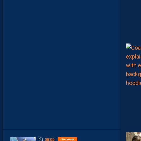
M
A
I
S
L
E
M
H
S
C
E
S
T
U
N
C
L
U
B
D
E
L
I
G
U
E
1
”
08:00
TÉMOIGNAGE