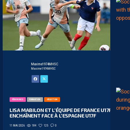
Maxime1974MHSC
Maxime1974MHSC
FÉMININES
FORMATION
SÉLECTION
LISA MABILON ET L’ÉQUIPE DE FRANCE U17F
ENCHAÎNENT FACE À L’ESPAGNE U17F
184
125
0
11 MAI 2026