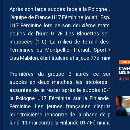
Après son large succès face à la Pologne U17F,
l’équipe de France U17 Féminine jouait l’Espagne
U17 Féminine lors de son deuxième match de
poules de l’Euro U17F. Les Bleuettes se sont
imposées (1-0). La milieu de terrain des U19
Féminines du Montpellier Hérault Sport Club,
Lisa Mabilon, était titulaire et a joué 77e minute.
LIGUE 2
DAMIEN
MONTE 
Premières du groupe B après ce second
AUJOU
succès en deux matches, les tricolores sont
assurées de le rester après le succès (0-1) de
la Pologne U17 Féminine sur la Finlande U17
Féminine. Les jeunes françaises disputeront
leur troisième rencontre de la phase de poule
lundi 11 mai contre la Finlande U17 Féminine.