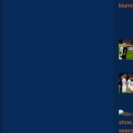
C
A
M
A
R
A
:
“
I
L
N
E
F
A
U
T
P
A
S
S
E
F
I
X
E
R
D
E
L
I
M
I