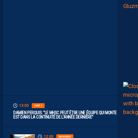
T
E
S
.
I
L
F
A
U
T
V
I
S
E
R
H
A
U
T
”
13:00
LIGUE 2
DAMIEN PERQUIS: “LE MHSC PEUT ÊTRE UNE ÉQUIPE QUI MONTE S’IL
EST DANS LA CONTINUITÉ DE L’ANNÉE DERNIÈRE”
12:00
MHSC-DFCO