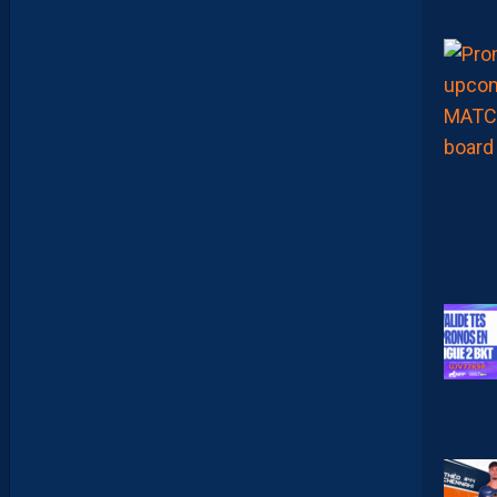
P
O
R
T
E
:
“
O
N
A
Q
U
’
U
N
E
E
N
V
I
E
,
C
’
E
S
T
C
O
M
M
E