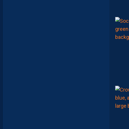
“
J
E
N
E
V
E
U
X
P
A
S
P
A
R
A
Î
T
R
E
P
R
É
T
E
N
T
I
E
U
X
,