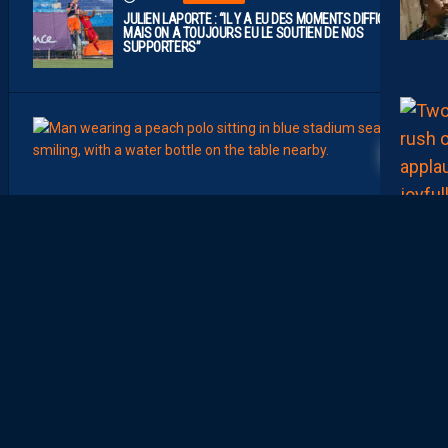
JULIEN LAPORTE : “IL Y A EU DES MOMENTS DIFFICILES,
MAIS ON A TOUJOURS EU LE SOUTIEN DE NOS
SUPPORTERS”
07:00
MHSC-
Q
U
I
D
D
E
L
A
C
H
A
L
E
U
R
?
D
U
P