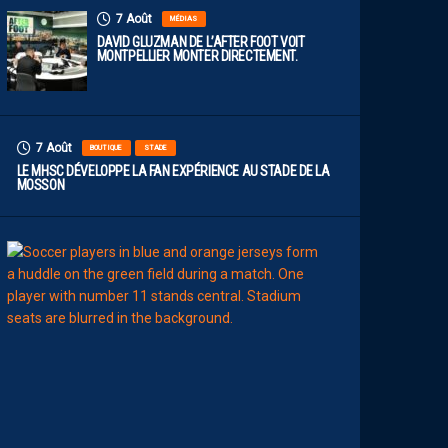
7 Août
MÉDIAS
DAVID GLUZMAN DE L’AFTER FOOT VOIT
MONTPELLIER MONTER DIRECTEMENT.
7 Août
BOUTIQUE
STADE
LE MHSC DÉVELOPPE LA FAN EXPÉRIENCE AU STADE DE LA
MOSSON
7
Août
EFFECTIF
L
E
S
N
O
U
V
E
A
U
X