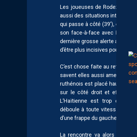
Les joueuses de Rodez ne sont
aussi des situations intéressan
qui passe à côté (39′), et surto
son face-à-face avec Romane 
dernière grosse alerte avant la 
d’être plus incisives pour prend
C’est chose faite au retour des
savent elles aussi amener le da
ruthénois est placé haut, Škor
sur le côté droit et effectue
L’Haïtienne est trop courte, 
déboule à toute vitesse sur s
d’une frappe du gauche
(0-1, 49′
La rencontre va alors définit