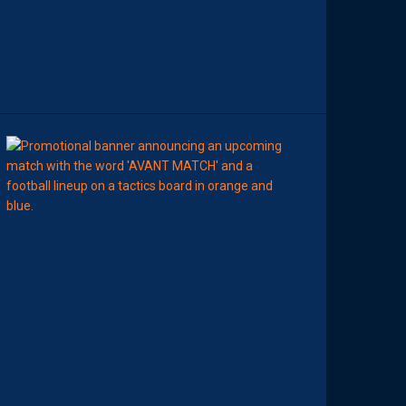
N
C
O
N
T
R
E
00:00
MHSC-DFCO
N
O
T
R
E
C
O
M
P
O
P
R
O
B
A
B
L