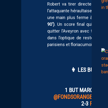
Robert va tirer directement. 
l’attaquante héraultaise trompe
une main plus ferme à ce tir.
90′)
. Un score final qui perme
quitter l’Aveyron avec trois po
dans l’optique de rester le p
parisiens et floriacumois.
👩 LES BUTS DE
🧡
1 BUT MARQUÉ = 𝟐𝟓𝟎€ "𝑼
@FONDSORANGEBLEU

2-3
PIC.TW