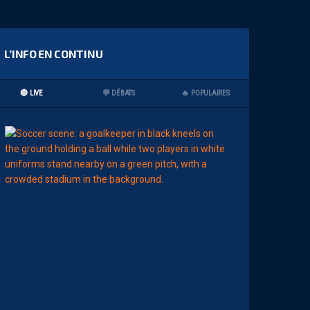
L’INFO EN CONTINU
🔴 LIVE
💬 DÉBATS
🔥 POPULAIRES
00:02
MHSC-DFCO
L
’
A
R
B
I
T
R
E
D
E
L
A
R
E