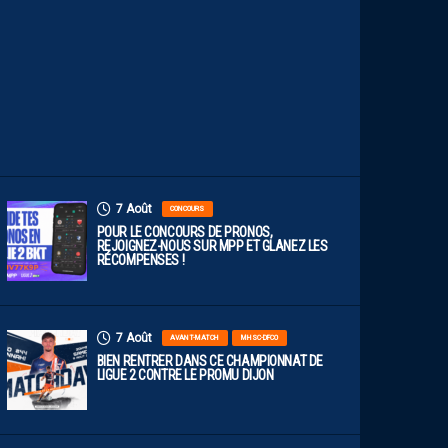
E
F
A
C
E
À
D
I
J
O
N
7 Août
CONCOURS
POUR LE CONCOURS DE PRONOS,
REJOIGNEZ-NOUS SUR MPP ET GLANEZ LES
RÉCOMPENSES !
7 Août
AVANT-MATCH
MHSC-DFCO
BIEN RENTRER DANS CE CHAMPIONNAT DE
LIGUE 2 CONTRE LE PROMU DIJON