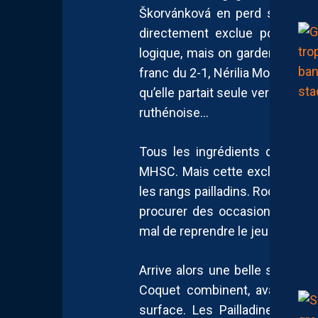
Škorvánková en perd son sang-f
directement exclue pour un 
logique, mais on gardera aussi 
franc du 2-1, Nérilia Mondésir 
qu’elle partait seule vers le but
ruthénoise…
Tous les ingrédients du matc
MHSC. Mais cette exclusion a pl
les rangs pailladins. Rodez ne pa
procurer des occasions. Les O
mal de reprendre le jeu à leur c
Arrive alors une belle séquen
Coquet combinent, avant de se
surface. Les Pailladines récu