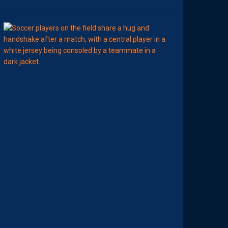
7
Août
MERCATO
T
É
J
I
S
A
V
A
N
I
E
R
,
B
R
Y
A
N
T
E
I
X
E
I
R