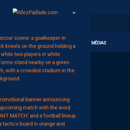
MHSC-DFCO
CLUB
MÉDIAS
L’ARBITRE
DE
LA
RENCONTRE
AUJOURD'HUI
à
00:02
MHSC-DFCO
NOTRE
COMPO
PROBABLE
FACE
À
DIJON