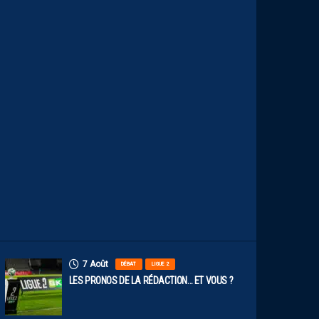
N
U
M
É
R
O
S
D
E
N
O
S
P
A
I
L
L
A
D
I
N
S
7 Août
DÉBAT
LIGUE 2
LES PRONOS DE LA RÉDACTION… ET VOUS ?