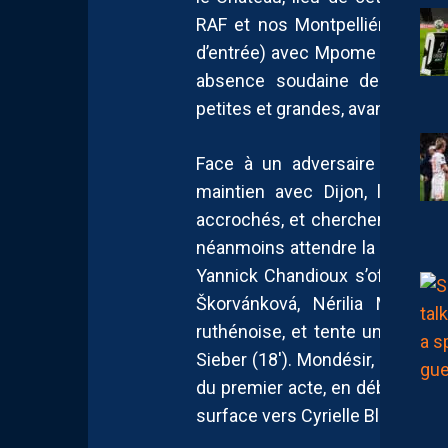
RAF et nos Montpelliéraines. 
d’entrée) avec Mpome et Elsig, l
absence soudaine de Lena Pe
petites et grandes, avant le coup
Face à un adversaire lancé 
maintien avec Dijon, les Pai
accrochés, et cherchent donc à 
néanmoins attendre la fin du pr
Yannick Chandioux s’offrir leu
Škorvánková, Nérilia Mondé
ruthénoise, et tente une frap
Sieber (18′). Mondésir, encore e
du premier acte, en débordant c
surface vers Cyrielle Blanc, qui