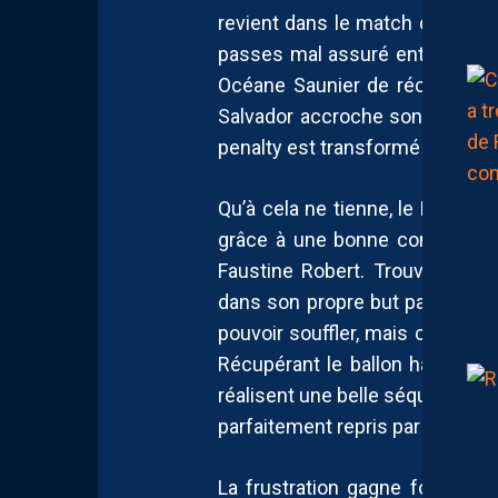
revient dans le match dix minu
passes mal assuré entre Johan
Océane Saunier de récupérer la 
Salvador accroche son adversa
penalty est transformé par Sev
Qu’à cela ne tienne, le MHSC r
grâce à une bonne combinaison
Faustine Robert. Trouvée sur l
dans son propre but par Amand
pouvoir souffler, mais c’est sa
Récupérant le ballon haut sur 
réalisent une belle séquence de
parfaitement repris par la jeun
La frustration gagne forcément