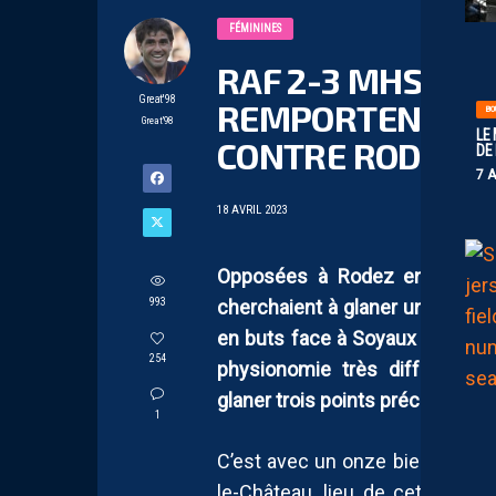
FÉMININES
RAF 2-3 MHSC : L
Great'98
REMPORTENT UN 
BO
Great'98
LE
CONTRE RODEZ
DE
7 
18 AVRIL 2023
Opposées à Rodez en marge d
993
cherchaient à glaner un deuxiè
en buts face à Soyaux (1-5). D
254
physionomie très différente,
glaner trois points précieux, qu
1
C’est avec un onze bien reman
le-Château, lieu de cette ren