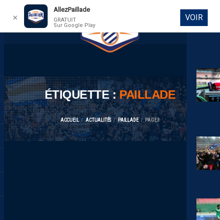
AllezPaillade
VOIR
✕
GRATUIT
Sur Google Play
DIRECT
ÉTIQUETTE :
PAILLADE
ACCUEIL
ACTUALITÉS
PAILLADE
PAGE 3