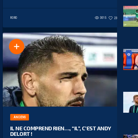
RORO
3015
238
9
ANCIENS
IL NE COMPREND RIEN…, “IL”, C’EST ANDY
DELORT !