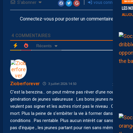
MHSC-DF
S’abonner
vous connecter
LES NO
AUJOU
Connectez-vous pour poster un commentaire
4
COMMENTAIRES
Récents
Zioberforever
3 juillet 2026 14:50
C’est la berezina… on peut même pas rêver d’une nouvelle
génération de jeunes valeureuse . Les bons jeunes ne
veulent pas signer et les autres n’ont pas le niveau . C’est
mort. Plus la peine de s’embêter la vie à former dans ces
conditions . Pas rentable. Plus aucun intérêt car sans fric
pas d’équipe , les jeunes partant pour rien sans même