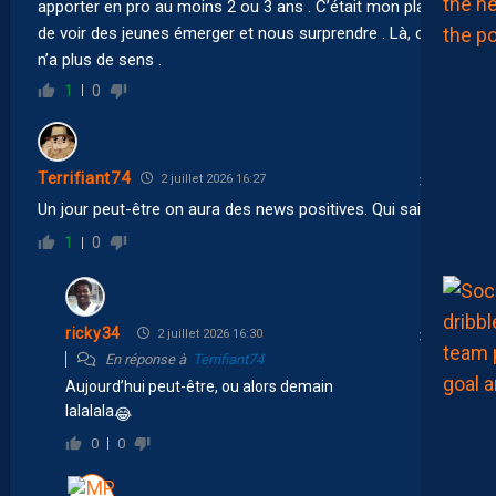
apporter en pro au moins 2 ou 3 ans . C’était mon plaisir
de voir des jeunes émerger et nous surprendre . Là, cela
n’a plus de sens .
1
0
Terrifiant74
2 juillet 2026 16:27
Un jour peut-être on aura des news positives. Qui sait ?
1
0
ricky34
2 juillet 2026 16:30
En réponse à
Terrifiant74
Aujourd’hui peut-être, ou alors demain
lalalala
😂
0
0