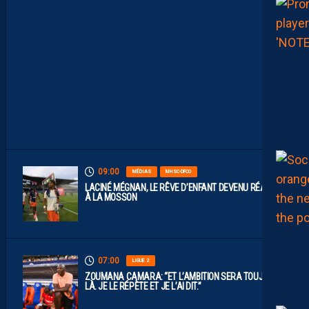
A
Y
S
S
O
N
T
D
I
S
P
O
S
.
09:00
MÉDIAS
MHSC-DFCO
LACINÉ MÉGNAN, LE RÊVE D’ENFANT DEVENU RÉALITÉ
À LA MOSSON
07:00
LIGUE 2
ZOUMANA CAMARA: “ET L’AMBITION SERA TOUJOURS
LÀ. JE LE RÉPÈTE ET JE L’AI DIT.”