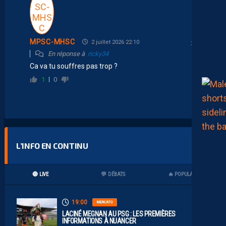
MPSC-MHSC
2 juillet 2026 22:10
En réponse à
ricky34
Ca va tu souffres pas trop ?
1
0
L’INFO EN CONTINU
🔴 LIVE
💬 DÉBATS
🔥 POPULAIRES
19:00
MERCATO
LACINÉ MEGNAN AU PSG : LES PREMIÈRES
INFORMATIONS À NUANCER