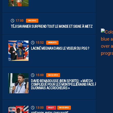
17:00
ANCIENS
TÉJI SAVANIER SURPREND TOUT LE MONDE ET SIGNE À METZ
15:52
MERCATO
LACINÉ MEGNAN DANS LE VISEUR DU PSG ?
15:00
MHSC-DFCO
DAVID BENAROUSSE (BEIN SPORTS) : « MATCH
COMPLIQUÉ POUR LES MONTPELLIÉRAINS FACE À DES
DIJONNAIS ACCROCHEURS »
13:00
BILLET
MHSC-DFCO