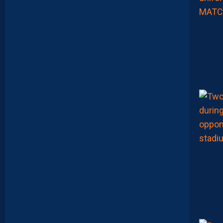
F
M
H
S
C
-
D
I
J
O
N
E
T
I
N
V
I
T
É
V
I
S
T
A
.
L
E
S
R
E
P
L