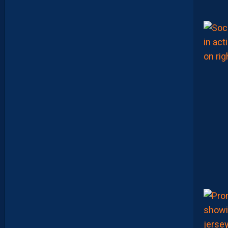
A
P
R
É
P
A
R
A
T
I
O
N
E
N
B
A
T
T
A
N
T
L
A
R
G
E
M
E
N
T
L
’