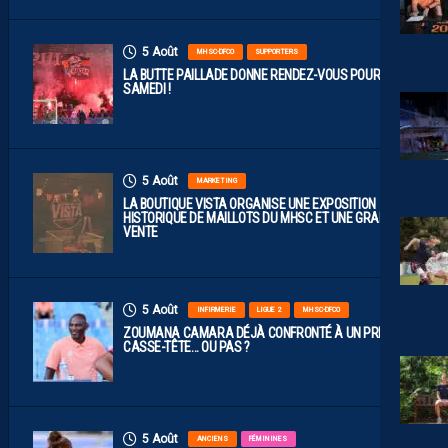
5 Août
MHSC-DFCO
SUPPORTERS
LA BUTTE PAILLADE DONNE RENDEZ-VOUS POUR
SAMEDI !
5 Août
MARKETING
LA BOUTIQUE VISTA ORGANISE UNE EXPOSITION
HISTORIQUE DE MAILLOTS DU MHSC ET UNE GRANDE
VENTE
5 Août
INFIRMERIE
LIGUE 2
MHSC-DFCO
ZOUMANA CAMARA DÉJÀ CONFRONTÉ À UN PREMIER
CASSE-TÊTE… OU PAS ?
5 Août
ANCIENS
FÉMININES