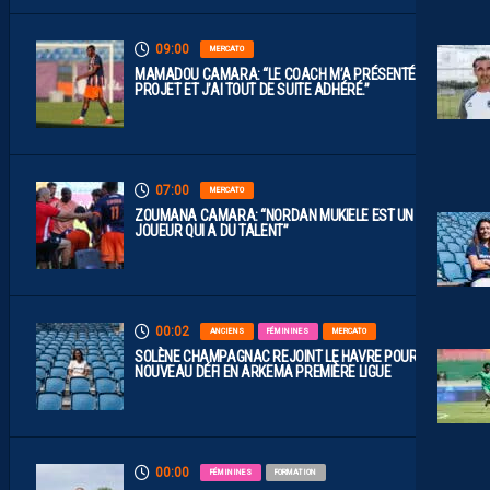
09:00
MERCATO
MAMADOU CAMARA: “LE COACH M’A PRÉSENTÉ LE
PROJET ET J’AI TOUT DE SUITE ADHÉRÉ.”
07:00
MERCATO
ZOUMANA CAMARA: “NORDAN MUKIELE EST UN
JOUEUR QUI A DU TALENT”
00:02
ANCIENS
FÉMININES
MERCATO
SOLÈNE CHAMPAGNAC REJOINT LE HAVRE POUR UN
NOUVEAU DÉFI EN ARKEMA PREMIÈRE LIGUE
00:00
FÉMININES
FORMATION