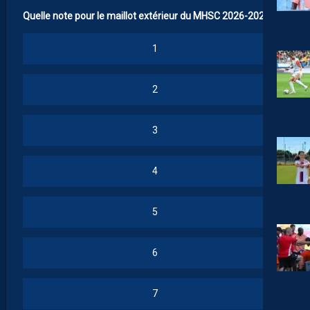
Quelle note pour le maillot extérieur du MHSC 2026-2027 ?
1
2
3
4
5
6
7