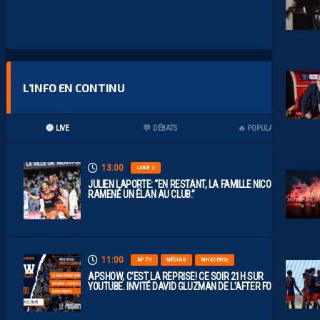
L’INFO EN CONTINU
🔴 LIVE
💬 DÉBATS
🔥 POPULAIRES
13:00
LIGUE 2
JULIEN LAPORTE: “EN RESTANT, LA FAMILLE NICOLLIN A
RAMENÉ UN ÉLAN AU CLUB.”
11:00
AP TV
MÉDIAS
MHSC-DFCO
APSHOW, C’EST LA REPRISE! CE SOIR 21H SUR
YOUTUBE. INVITÉ DAVID GLUZMAN DE L’AFTER FOOT.