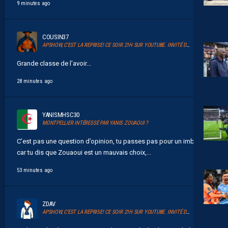
9 minutes ago
COUSIN37
APSHOW, C’EST LA REPRISE! CE SOIR 21H SUR YOUTUBE. INVITÉ DAVID GLUZMAN DE L’AFTER FOOT.
Grande classe de l’avoir...
28 minutes ago
YANISMHSC30
MONTPELLIER INTÉRESSÉ PAR YANIS ZOUAOUI ?
C’est pas une question d’opinion, tu passes pas pour un imbecile
car tu dis que Zouaoui est un mauvais choix,...
53 minutes ago
ZDAV
APSHOW, C’EST LA REPRISE! CE SOIR 21H SUR YOUTUBE. INVITÉ DAVID GLUZMAN DE L’AFTER FOOT.