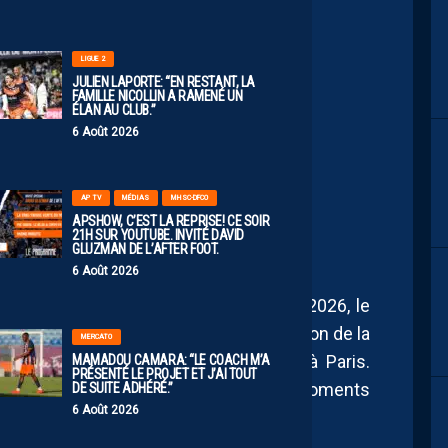
LIGUE 2
JULIEN LAPORTE: “EN RESTANT, LA
 JUSTINE ROUQUET ET
FAMILLE NICOLLIN A RAMENÉ UN
ÉLAN AU CLUB.”
NOMMÉES DANS LA
6 Août 2026
US BEAU BUT DE LA
26
AP TV
MÉDIAS
MHSC-DFCO
APSHOW, C’EST LA REPRISE! CE SOIR
21H SUR YOUTUBE. INVITÉ DAVID
GLUZMAN DE L’AFTER FOOT.
6 Août 2026
e des trophées UNFP du lundi 11 mai 2026, le
l’honneur le lundi 18 mai 2026 à l’occasion de la
MERCATO
LFFP, organisée au Pavillon Gabriel à Paris.
MAMADOU CAMARA: “LE COACH M’A
PRÉSENTÉ LE PROJET ET J’AI TOUT
 les meilleures joueuses et les moments
DE SUITE ADHÉRÉ.”
6 Août 2026
026 d’Arkema Première Ligue.