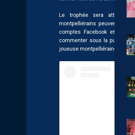
Le trophée sera attribué 
montpelliérains peuvent soute
comptes Facebook et Instagra
commenter sous la publicati
joueuse montpelliéraine de votr