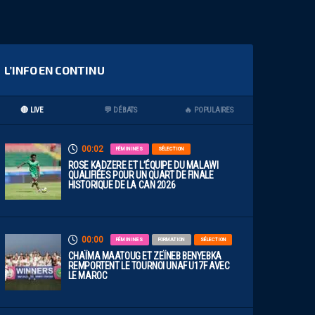
L’INFO EN CONTINU
🔴 LIVE
💬 DÉBATS
🔥 POPULAIRES
00:02
FÉMININES
SÉLECTION
ROSE KADZERE ET L’ÉQUIPE DU MALAWI
QUALIFIÉES POUR UN QUART DE FINALE
HISTORIQUE DE LA CAN 2026
00:00
FÉMININES
FORMATION
SÉLECTION
CHAÏMA MAATOUG ET ZEÏNEB BENYEBKA
REMPORTENT LE TOURNOI UNAF U17F AVEC
LE MAROC