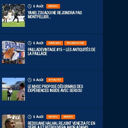
6 Août
MERCATO
YANIS ZOUAOUI NE REJOINDRA PAS
MONTPELLIER…
6 Août
CHRONIQUES
PAILLADEVINTAGE
PAILLADEVINTAGE #15 – LES ANTIQUITÉS DE
LA PAILLADE
6 Août
ACTUALITÉS
LE MHSC PROPOSE DÉSORMAIS DES
EXPÉRIENCES INSIDE AVEC SERSOU
6 Août
ANCIENS
MERCATO
REDOUANE HALHAL REJOINT VENEZIA FC EN
SERIE A ET RETROUVERA AKOR ADAMS