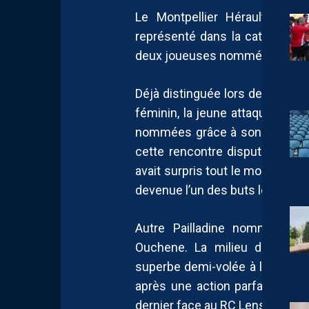
Le Montpellier Hérault Sport
représenté dans la catégorie 
deux joueuses nommées.
Déjà distinguée lors des trophé
féminin, la jeune attaquante mo
nommées grâce à son incroyabl
cette rencontre disputée à la 
avait surpris tout le monde avec
devenue l’un des buts les plus 
Autre Pailladine nommée dans
Ouchene. La milieu de terra
superbe demi-volée à l’entrée d
après une action parfaitement m
dernier face au RC Lens à Gra