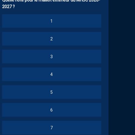
Quelle note pour le maillot extérieur du MHSC 2026-
2027 ?
1
2
3
4
5
6
7