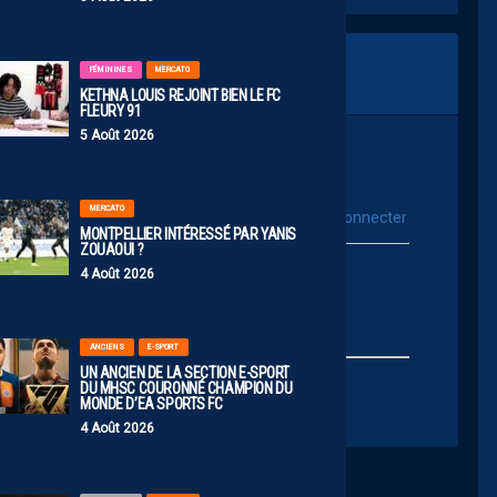
FÉMININES
MERCATO
KETHNA LOUIS REJOINT BIEN LE FC
FLEURY 91
5 Août 2026
MERCATO
vous connecter
Se connecter avec :
MONTPELLIER INTÉRESSÉ PAR YANIS
ZOUAOUI ?
ur poster un commentaire
4 Août 2026
ANCIENS
E-SPORT
UN ANCIEN DE LA SECTION E-SPORT
DU MHSC COURONNÉ CHAMPION DU
MONDE D’EA SPORTS FC
4 Août 2026