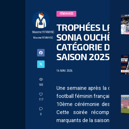
FÉMININES
TROPHÉES LFFP :
Maxime1974MHSC
SONIA OUCHÈNE 
Maxime1974MHSC
CATÉGORIE DU PL
SAISON 2025/20
16 MAI 2026
183
Une semaine après la cérémoni
football féminin français sera à 
117
10ème cérémonie des trophées 
Cette soirée récompensera
0
marquants de la saison 2025/2