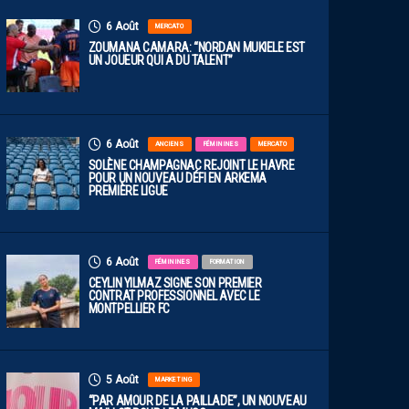
6 Août
MERCATO
ZOUMANA CAMARA: “NORDAN MUKIELE EST
UN JOUEUR QUI A DU TALENT”
6 Août
ANCIENS
FÉMININES
MERCATO
SOLÈNE CHAMPAGNAC REJOINT LE HAVRE
POUR UN NOUVEAU DÉFI EN ARKEMA
PREMIÈRE LIGUE
6 Août
FÉMININES
FORMATION
CEYLIN YILMAZ SIGNE SON PREMIER
CONTRAT PROFESSIONNEL AVEC LE
MONTPELLIER FC
5 Août
MARKETING
“PAR AMOUR DE LA PAILLADE”, UN NOUVEAU