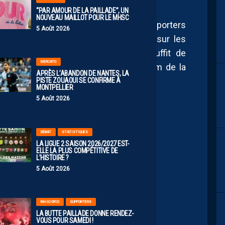
“PAR AMOUR DE LA PAILLADE”, UN
NOUVEAU MAILLOT POUR LE MHSC
grâce au vote du public. Les supporters
5 Août 2026
nir les deux joueuses en se rendant sur les
m de l’Arkema Première Ligue. Il suffit de
MERCATO
on annonçant les nommées avec le nom de la
APRÈS L’ABANDON DE NANTES, LA
e choix.
PISTE ZOUAOUI SE CONFIRME À
MONTPELLIER
5 Août 2026
DÉBAT
STATISTIQUES
LA LIGUE 2 SAISON 2026/2027 EST-
ELLE LA PLUS COMPÉTITIVE DE
L’HISTOIRE ?
5 Août 2026
MHSC-DFCO
SUPPORTERS
LA BUTTE PAILLADE DONNE RENDEZ-
VOUS POUR SAMEDI !