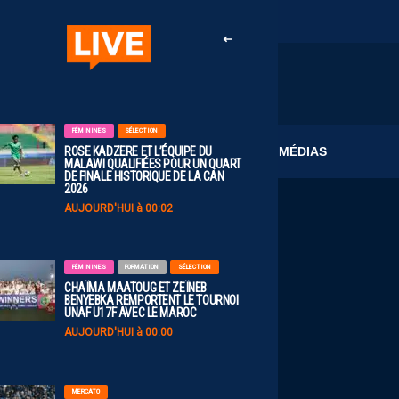
FÉMININES
SÉLECTION
CLUB
MÉDIAS
ROSE KADZERE ET L’ÉQUIPE DU
MALAWI QUALIFIÉES POUR UN QUART
DE FINALE HISTORIQUE DE LA CAN
2026
AUJOURD'HUI à 00:02
FÉMININES
FORMATION
SÉLECTION
CHAÏMA MAATOUG ET ZEÏNEB
BENYEBKA REMPORTENT LE TOURNOI
UNAF U17F AVEC LE MAROC
AUJOURD'HUI à 00:00
MERCATO