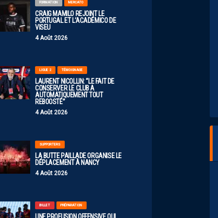
FORMATION
MERCATO
CRAIG MAMILO REJOINT LE
PORTUGAL ET L’ACADÉMICO DE
VISEU
4 Août 2026
LIGUE 2
TÉMOIGNAGE
LAURENT NICOLLIN: “LE FAIT DE
CONSERVER LE CLUB A
AUTOMATIQUEMENT TOUT
REBOOSTÉ”
4 Août 2026
SUPPORTERS
LA BUTTE PAILLADE ORGANISE LE
DÉPLACEMENT À NANCY
4 Août 2026
BILLET
PRÉPARATION
UNE PROFUSION OFFENSIVE QUI