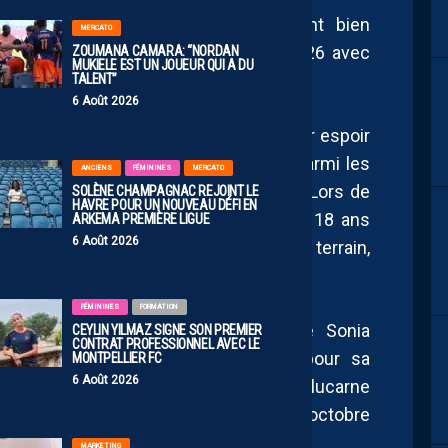
 Club Féminines sera particulièrement bien
MERCATO
du plus beau but de la saison 2025/2026 avec
ZOUMANA CAMARA: “NORDAN
MUKIELE EST UN JOUEUR QUI A DU
TALENT”
6 Août 2026
es UNFP en recevant le prix de meilleur espoir
ntpelliéraine Justine Rouquet figure parmi les
ANCIENS
FÉMININES
MERCATO
e lob inscrit face au PSG Féminines. Lors de
SOLÈNE CHAMPAGNAC REJOINT LE
HAVRE POUR UN NOUVEAU DÉFI EN
Mosson en avril dernier, la joueuse de 18 ans
ARKEMA PREMIÈRE LIGUE
6 Août 2026
 une tentative audacieuse du milieu de terrain,
marquants de la saison.
FÉMININES
FORMATION
 cette catégorie : la vice-capitaine Sonia
CEYLIN YILMAZ SIGNE SON PREMIER
CONTRAT PROFESSIONNEL AVEC LE
in montpelliéraine est récompensée pour sa
MONTPELLIER FC
6 Août 2026
e la surface, venue se loger en pleine lucarne
aîtrisée, lors de la victoire (3-1) en octobre
mmont.
MARKETING