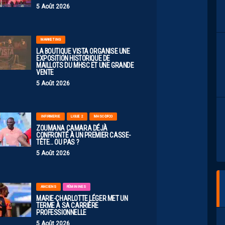
5 Août 2026
MARKETING
ication sur Instagram
LA BOUTIQUE VISTA ORGANISE UNE
EXPOSITION HISTORIQUE DE
MAILLOTS DU MHSC ET UNE GRANDE
VENTE
5 Août 2026
INFIRMERIE
LIGUE 2
MHSC-DFCO
ZOUMANA CAMARA DÉJÀ
CONFRONTÉ À UN PREMIER CASSE-
TÊTE… OU PAS ?
5 Août 2026
 Arkema Première Ligue (@arkemapl)
ANCIENS
FÉMININES
MARIE-CHARLOTTE LÉGER MET UN
TERME À SA CARRIÈRE
PROFESSIONNELLE
5 Août 2026