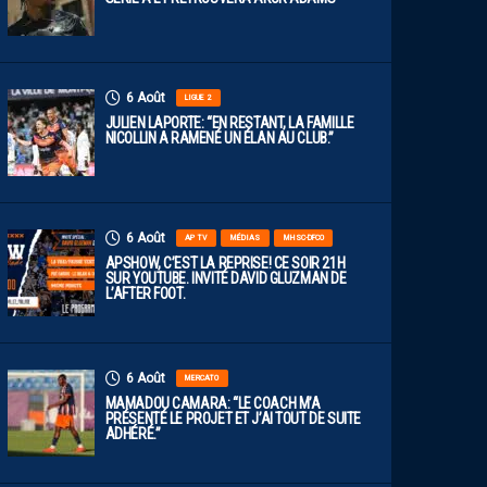
6 Août
LIGUE 2
JULIEN LAPORTE: “EN RESTANT, LA FAMILLE
NICOLLIN A RAMENÉ UN ÉLAN AU CLUB.”
6 Août
AP TV
MÉDIAS
MHSC-DFCO
APSHOW, C’EST LA REPRISE! CE SOIR 21H
SUR YOUTUBE. INVITÉ DAVID GLUZMAN DE
L’AFTER FOOT.
6 Août
MERCATO
MAMADOU CAMARA: “LE COACH M’A
PRÉSENTÉ LE PROJET ET J’AI TOUT DE SUITE
ADHÉRÉ.”