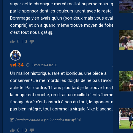
super cette chronique merci! maillot superbe mais:..gâché
par le sponsor dont les couleurs jurent avec le reste:
Dommage y’en avais qu’un (bon deux mais vous avais
compris) et on a quand même trouvé moyen de foirer,
c’est tout nous ça!
😅
0
0
syl-34
3 mai 2024 02:50
Un maillot historique, rare et iconique, une pièce à
conserver ! Je me mords les doigts de ne pas l’avoir
acheté. Par contre, 11 ans plus tard je le trouve très laid,
la coupe est moche, on dirait un maillot d’entraînement, le
flocage doré n’est assorti à rien du tout, le sponsor n’est
pas bien intégré, tout comme la virgule Nike blanche…
Dernière édition il y a 2 années par syl-34
0
0