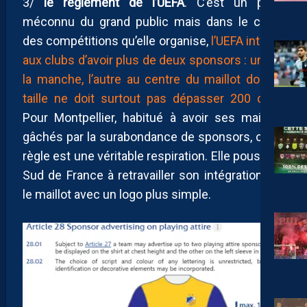
3/
le règlement de l’UEFA
. C’est un point
méconnu du grand public mais dans le cadre
des compétitions qu’elle organise,
l’UEFA interdit
aux clubs d’avoir plus de deux sponsors : un sur
la manche, l’autre au centre du maillot dont la
taille ne doit surtout pas dépasser 200 cm2
.
Pour Montpellier, habitué à avoir ses maillots
gâchés par la surabondance de sponsors, cette
règle est une véritable respiration. Elle poussera
Sud de France à retravailler son intégration sur
le maillot avec un logo plus simple.