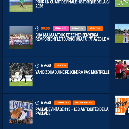
POUR UN QUART DE FINALE HISTORIQUE DE LA CAN
2026
00:00
FÉMININES
FORMATION
SÉLECTION
CHAÏMA MAATOUG ET ZEÏNEB BENYEBKA
REMPORTENT LE TOURNOI UNAF U17F AVEC LE MAROC
6 Août
MERCATO
YANIS ZOUAOUI NE REJOINDRA PAS MONTPELLIER…
6 Août
CHRONIQUES
PAILLADEVINTAGE
PAILLADEVINTAGE #15 – LES ANTIQUITÉS DE LA
PAILLADE