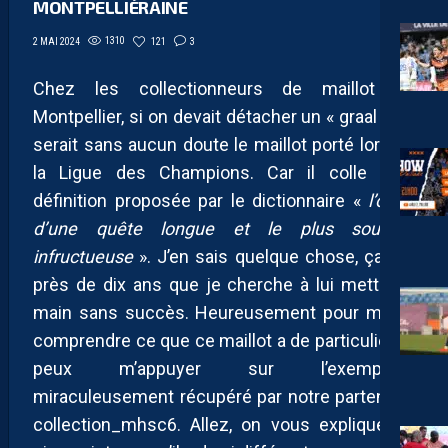
MONTPELLIÉRAINE
1310
121
3
2 MAI 2024
Chez les collectionneurs de maillot de
Montpellier, si on devait détacher un « graal » ce
serait sans aucun doute le maillot porté lors de
la Ligue des Champions. Car il colle à la
définition proposée par le dictionnaire «
l’objet
d’une quête longue et le plus souvent
infructueuse
». J’en sais quelque chose, ça fait
près de dix ans que je cherche à lui mettre la
main sans succès. Heureusement pour mieux
comprendre ce que ce maillot a de particulier, je
peux m’appuyer sur l’exemplaire
miraculeusement récupéré par notre partenaire
collection_mhsc6. Allez, on vous explique en