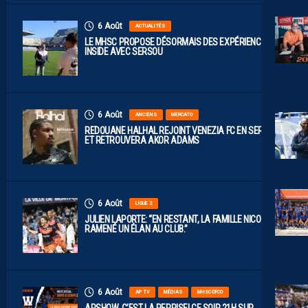
6 Août
ACTUALITÉS
LE MHSC PROPOSE DÉSORMAIS DES EXPÉRIENCES
INSIDE AVEC SERSOU
6 Août
ANCIENS
MERCATO
REDOUANE HALHAL REJOINT VENEZIA FC EN SERIE A
ET RETROUVERA AKOR ADAMS
6 Août
LIGUE 2
JULIEN LAPORTE: “EN RESTANT, LA FAMILLE NICOLLIN A
RAMENÉ UN ÉLAN AU CLUB.”
6 Août
AP TV
MÉDIAS
MHSC-DFCO
APSHOW, C’EST LA REPRISE! CE SOIR 21H SUR