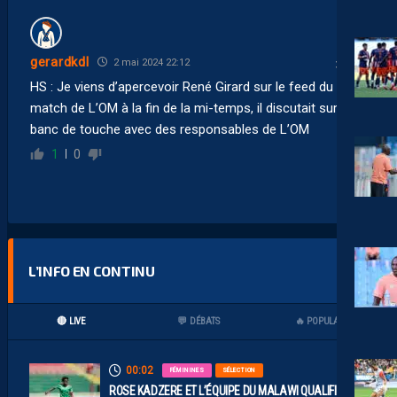
gerardkdl
2 mai 2024 22:12
HS : Je viens d’apercevoir René Girard sur le feed du
match de L’OM à la fin de la mi-temps, il discutait sur le
banc de touche avec des responsables de L’OM
1
0
L’INFO EN CONTINU
🔴 LIVE
💬 DÉBATS
🔥 POPULAIRES
00:02
FÉMININES
SÉLECTION
ROSE KADZERE ET L’ÉQUIPE DU MALAWI QUALIFIÉES