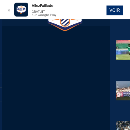
AllezPaillade
VOIR
✕
GRATUIT
Sur Google Play
DIRECT