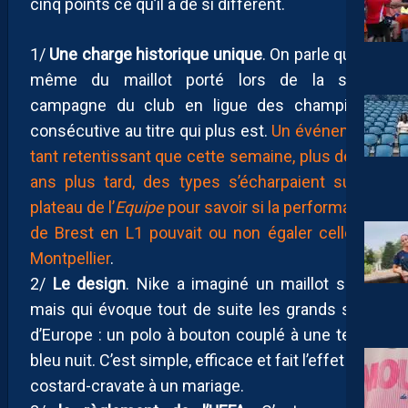
cinq points ce qu’il a de si différent.
1/
Une charge historique unique
. On parle quand
même du maillot porté lors de la seule
campagne du club en ligue des champions,
consécutive au titre qui plus est.
Un événement
tant retentissant que cette semaine, plus de dix
ans plus tard, des types s’écharpaient sur le
plateau de l’
Equipe
pour savoir si la performance
de Brest en L1 pouvait ou non égaler celle de
Montpellier
.
2/
Le design
. Nike a imaginé un maillot sobre
mais qui évoque tout de suite les grands soirs
d’Europe : un polo à bouton couplé à une teinte
bleu nuit. C’est simple, efficace et fait l’effet d’un
costard-cravate à un mariage.