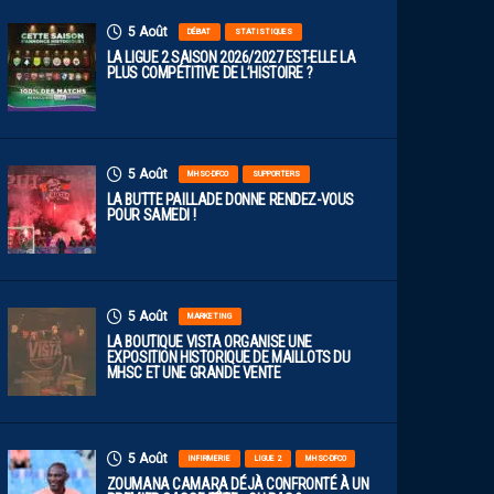
5 Août
DÉBAT
STATISTIQUES
LA LIGUE 2 SAISON 2026/2027 EST-ELLE LA
PLUS COMPÉTITIVE DE L’HISTOIRE ?
5 Août
MHSC-DFCO
SUPPORTERS
LA BUTTE PAILLADE DONNE RENDEZ-VOUS
POUR SAMEDI !
5 Août
MARKETING
LA BOUTIQUE VISTA ORGANISE UNE
EXPOSITION HISTORIQUE DE MAILLOTS DU
MHSC ET UNE GRANDE VENTE
5 Août
INFIRMERIE
LIGUE 2
MHSC-DFCO
ZOUMANA CAMARA DÉJÀ CONFRONTÉ À UN