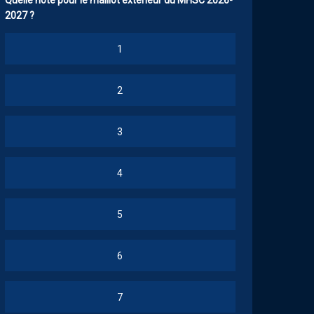
Quelle note pour le maillot extérieur du MHSC 2026-
2027 ?
1
2
3
4
5
6
7