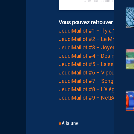
Une publication partagée p
Vous pouvez retrouver les épi
JeudiMaillot #1 – Il y a 10 ans
JeudiMaillot #2 – Le Mhs’OC
JeudiMaillot #3 – Joyeux Anniv
JeudiMaillot #4 – Des maillots q
JeudiMaillot #5 – Laisser sa m
JeudiMaillot #6 – V pour Victoir
JeudiMaillot #7 – Songe d’une 
JeudiMaillot #8 – L’élégance à l
JeudiMaillot #9 – NetBet : pour
A la une