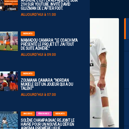
APSHOW, C’EST LA REPRISE! CE SOIR
21H SUR YOUTUBE. INVITÉ DAVID
GLUZMAN DE L’AFTER FOOT.
AUJOURD'HUI à 11:00
MERCATO
MAMADOU CAMARA: “LE COACH M’A
PRÉSENTÉ LE PROJET ET J’AI TOUT
DE SUITE ADHÉRÉ.”
AUJOURD'HUI à 09:00
MERCATO
ZOUMANA CAMARA: “NORDAN
MUKIELE EST UN JOUEUR QUI A DU
TALENT”
AUJOURD'HUI à 07:00
ANCIENS
FÉMININES
MERCATO
SOLÈNE CHAMPAGNAC REJOINT LE
HAVRE POUR UN NOUVEAU DÉFI EN
ARKEMA PREMIÈRE LIGUE