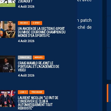
ZOUAOUI ?
4 Août 2026
n-ciel, cette saison la LFP a misé sur un patch
ANCIENS
E-SPORT
hobie” est barré. Un recul qui n’a empêché de
UN ANCIEN DE LA SECTION E-SPORT
DU MHSC COURONNÉ CHAMPION DU
MONDE D’EA SPORTS FC
4 Août 2026
FORMATION
MERCATO
CRAIG MAMILO REJOINT LE
PORTUGAL ET L’ACADÉMICO DE
VISEU
4 Août 2026
LIGUE 2
TÉMOIGNAGE
LAURENT NICOLLIN: “LE FAIT DE
CONSERVER LE CLUB A
AUTOMATIQUEMENT TOUT
REBOOSTÉ”