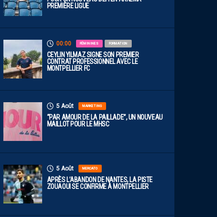
PREMIÈRE LIGUE
00:00
FÉMININES
FORMATION
CEYLIN YILMAZ SIGNE SON PREMIER
CONTRAT PROFESSIONNEL AVEC LE
MONTPELLIER FC
5 Août
MARKETING
“PAR AMOUR DE LA PAILLADE”, UN NOUVEAU
MAILLOT POUR LE MHSC
5 Août
MERCATO
APRÈS L’ABANDON DE NANTES, LA PISTE
ZOUAOUI SE CONFIRME À MONTPELLIER