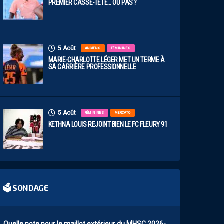
PREMIER CASSE-TÊTE… OU PAS ?
5 Août
ANCIENS
FÉMININES
MARIE-CHARLOTTE LÉGER MET UN TERME À
SA CARRIÈRE PROFESSIONNELLE
5 Août
FÉMININES
MERCATO
KETHNA LOUIS REJOINT BIEN LE FC FLEURY 91
🗳 SONDAGE