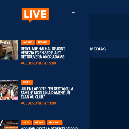
ANCIENS
MERCATO
CLUB
MÉDIAS
REDOUANE HALHAL REJOINT
VENEZIA FC EN SERIE A ET
RETROUVERA AKOR ADAMS
AUJOURD'HUI à 15:00
LIGUE 2
JULIEN LAPORTE: “EN RESTANT, LA
FAMILLE NICOLLIN A RAMENÉ UN
ÉLAN AU CLUB.”
AUJOURD'HUI à 13:00
AP TV
MÉDIAS
MHSC-DFCO