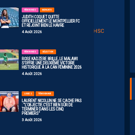
ar Allez Paillade (@allezpaillade)
FÉMININES
MERCATO
JUDITH COQUET QUITTE
OFFICIELLEMENT LE MONTPELLIER FC
sodes précédents ci-dessous
:
ET REJOINT BIEN LE HAVRE
, le dernier maillot manches longues du MHSC
4 Août 2026
ersaire
FÉMININES
SÉLECTION
ui nous collent à la peau
ROSE KADZERE BRILLE, LE MALAWI
S’OFFRE UNE DEUXIÈME VICTOIRE
arque
HISTORIQUE À LA CAN FÉMININE 2026
e
4 Août 2026
nuit de printemps
a montpelliéraine
LIGUE 2
TÉMOIGNAGE
 une poignée d’euros
LAURENT NICOLLIN NE SE CACHE PAS
: “L’OBJECTIF, C’EST BIEN SÛR DE
TERMINER DANS LES CINQ
PREMIERS”
3 Août 2026