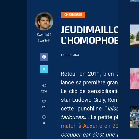
CHRONIQUES
JEUDIMAILLOT #1
Coconiho34
L’HOMOPHOBIE : 
Coconiho34
13 JUIN 2024
Retour en 2011, bien avant le 
lance sa première grande cam
Le clip de sensibilisation intitu
1259
star Ludovic Giuly, Romain Danz
cette punchline “
laissez tom
123
tarlouzes
» . La petite phrase f
8
match à Auxerre en 2009
“
Pedr
occuper car c’est une petite ta