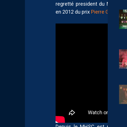
regretté president du MHSC 
en 2012 du prix
Pierre Guénin c
Depuis le MHSC est resté un c