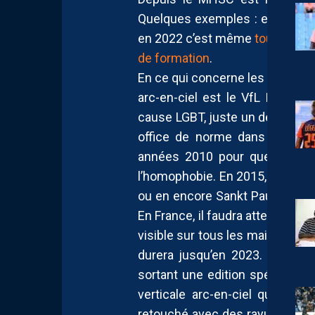
Quelques exemples : en 2010,
en 2022 c’est même
toute une 
de formation
.
En ce qui concerne les maillots,
arc-en-ciel est le VfL Bochum
cause LGBT, juste un délire de d
office de norme dans les maill
années 2010 pour que des clu
l’homophobie. En 2015, Guadala
ou en encore Sankt Pauli en Al
En France, il faudra attendre 20
visible sur tous les maillots de 
durera jusqu’en 2023. Cette 
sortant une edition spéciale :
verticale arc-en-ciel qui intè
retouché avec des rayures arc-e