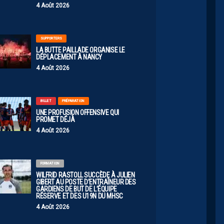
4 Août 2026
SUPPORTERS
ication sur Instagram
LA BUTTE PAILLADE ORGANISE LE
DÉPLACEMENT À NANCY
4 Août 2026
BILLET
PRÉPARATION
UNE PROFUSION OFFENSIVE QUI
PROMET DÉJÀ
4 Août 2026
FORMATION
WILFRID RASTOLL SUCCÈDE À JULIEN
GIBERT AU POSTE D’ENTRAÎNEUR DES
GARDIENS DE BUT DE L’ÉQUIPE
RÉSERVE ET DES U19N DU MHSC
4 Août 2026