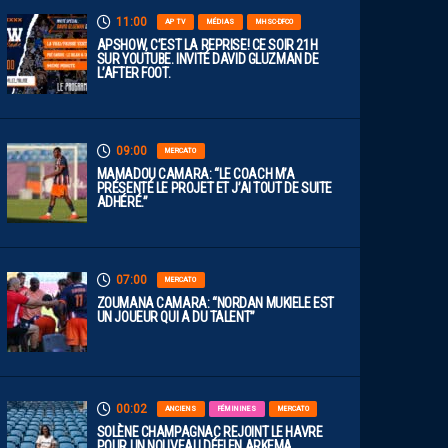
11:00
AP TV
MÉDIAS
MHSC-DFCO
APSHOW, C’EST LA REPRISE! CE SOIR 21H
SUR YOUTUBE. INVITÉ DAVID GLUZMAN DE
L’AFTER FOOT.
09:00
MERCATO
MAMADOU CAMARA: “LE COACH M’A
PRÉSENTÉ LE PROJET ET J’AI TOUT DE SUITE
ADHÉRÉ.”
07:00
MERCATO
ZOUMANA CAMARA: “NORDAN MUKIELE EST
UN JOUEUR QUI A DU TALENT”
00:02
ANCIENS
FÉMININES
MERCATO
SOLÈNE CHAMPAGNAC REJOINT LE HAVRE
POUR UN NOUVEAU DÉFI EN ARKEMA