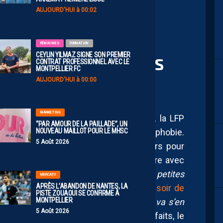
AUJOURD'HUI à 00:02
0 – CONTRE
FÉMININES
FORMATION
CEYLIN YILMAZ SIGNE SON PREMIER
À JAMAIS LES PREMIERS
CONTRAT PROFESSIONNEL AVEC LE
MONTPELLIER FC
AUJOURD'HUI à 00:00
MARKETING
flocage arc-en-ciel et ses polémiques, la LFP
“PAR AMOUR DE LA PAILLADE”, UN
NOUVEAU MAILLOT POUR LE MHSC
pagne de communication contre l’homophobie.
5 Août 2026
lé “
carton rouge à l’homophobie
” a alors pour
é et surtout Louis Nicollin qui le cloture avec
ber l’homophobie c’est reservé aux petites
MERCATO
APRÈS L’ABANDON DE NANTES, LA
ait directement référence à
sa sortie un soir de
PISTE ZOUAOUI SE CONFIRME À
MONTPELLIER
etti, quand il viendra à la Mosson, on va s’en
5 Août 2026
rlouze
» . Très critiqué au moment des faits, le