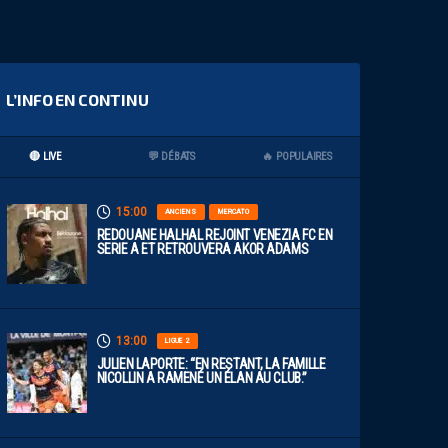
L’INFO EN CONTINU
🔴 LIVE
💬 DÉBATS
🔥 POPULAIRES
15:00
ANCIENS
MERCATO
REDOUANE HALHAL REJOINT VENEZIA FC EN
SERIE A ET RETROUVERA AKOR ADAMS
13:00
LIGUE 2
JULIEN LAPORTE: “EN RESTANT, LA FAMILLE
NICOLLIN A RAMENÉ UN ÉLAN AU CLUB.”