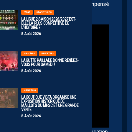
verra son engagement finalement récompensé
ontre l’homophobie en 2012
.
DÉBAT
STATISTIQUES
LA LIGUE 2 SAISON 2026/2027 EST-
ELLE LA PLUS COMPÉTITIVE DE
L’HISTOIRE ?
5 Août 2026
MHSC-DFCO
SUPPORTERS
LA BUTTE PAILLADE DONNE RENDEZ-
VOUS POUR SAMEDI !
5 Août 2026
MARKETING
LA BOUTIQUE VISTA ORGANISE UNE
EXPOSITION HISTORIQUE DE
MAILLOTS DU MHSC ET UNE GRANDE
VENTE
5 Août 2026
lub pionnier en matière de sensibilisation.