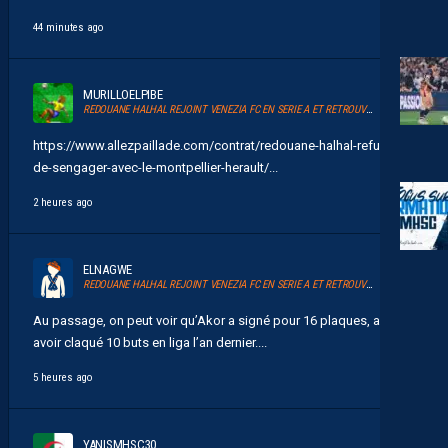
44 minutes ago
MURILLOELPIBE
REDOUANE HALHAL REJOINT VENEZIA FC EN SERIE A ET RETROUVERA AKOR ADAMS
https://www.allezpaillade.com/contrat/redouane-halhal-refuse-
de-sengager-avec-le-montpellier-herault/...
2 heures ago
ELNAGWE
REDOUANE HALHAL REJOINT VENEZIA FC EN SERIE A ET RETROUVERA AKOR ADAMS
Au passage, on peut voir qu’Akor a signé pour 16 plaques, après
avoir claqué 10 buts en liga l’an dernier....
5 heures ago
YANISMHSC30