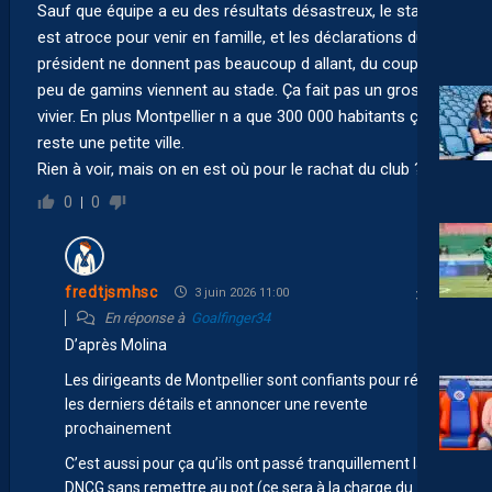
Sauf que équipe a eu des résultats désastreux, le stade
est atroce pour venir en famille, et les déclarations du
président ne donnent pas beaucoup d allant, du coup bien
peu de gamins viennent au stade. Ça fait pas un gros
vivier. En plus Montpellier n a que 300 000 habitants ça
reste une petite ville.
Rien à voir, mais on en est où pour le rachat du club ?!
0
0
fredtjsmhsc
3 juin 2026 11:00
En réponse à
Goalfinger34
D’après Molina
Les dirigeants de Montpellier sont confiants pour régler
les derniers détails et annoncer une revente
prochainement
C’est aussi pour ça qu’ils ont passé tranquillement la
DNCG sans remettre au pot (ce sera à la charge du