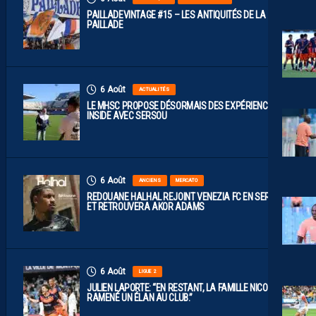
PAILLADEVINTAGE #15 – LES ANTIQUITÉS DE LA
PAILLADE
6 Août
ACTUALITÉS
LE MHSC PROPOSE DÉSORMAIS DES EXPÉRIENCES
INSIDE AVEC SERSOU
6 Août
ANCIENS
MERCATO
REDOUANE HALHAL REJOINT VENEZIA FC EN SERIE A
ET RETROUVERA AKOR ADAMS
6 Août
LIGUE 2
JULIEN LAPORTE: “EN RESTANT, LA FAMILLE NICOLLIN A
RAMENÉ UN ÉLAN AU CLUB.”