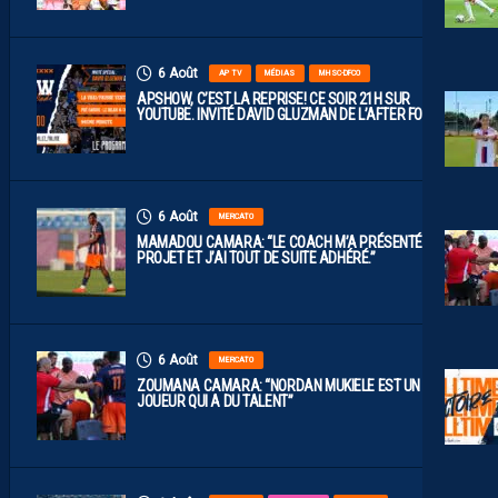
6 Août
AP TV
MÉDIAS
MHSC-DFCO
APSHOW, C’EST LA REPRISE! CE SOIR 21H SUR
YOUTUBE. INVITÉ DAVID GLUZMAN DE L’AFTER FOOT.
6 Août
MERCATO
MAMADOU CAMARA: “LE COACH M’A PRÉSENTÉ LE
PROJET ET J’AI TOUT DE SUITE ADHÉRÉ.”
6 Août
MERCATO
ZOUMANA CAMARA: “NORDAN MUKIELE EST UN
JOUEUR QUI A DU TALENT”