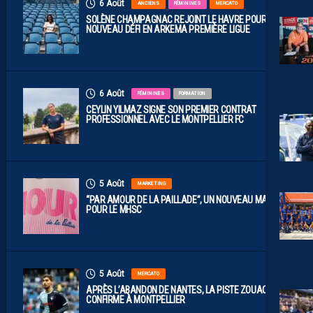
6 Août
ANCIENS
FÉMININES
MERCATO
SOLÈNE CHAMPAGNAC REJOINT LE HAVRE POUR UN
NOUVEAU DÉFI EN ARKEMA PREMIÈRE LIGUE
6 Août
FÉMININES
FORMATION
CEYLIN YILMAZ SIGNE SON PREMIER CONTRAT
PROFESSIONNEL AVEC LE MONTPELLIER FC
5 Août
MARKETING
“PAR AMOUR DE LA PAILLADE”, UN NOUVEAU MAILLOT
POUR LE MHSC
5 Août
MERCATO
APRÈS L’ABANDON DE NANTES, LA PISTE ZOUAOUI SE
CONFIRME À MONTPELLIER