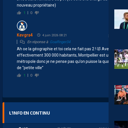
nouveau propriétaire)
1
0
Kevgrs4
4 juin 2026 08:21
En réponse à
Goalfinger34
Ah oe la géographie et toi cela ne fait pas 2 ! 🤣 Avec
effectivement 300 000 habitants, Montpellier est une
métropole donc je ne pense pas qu’on puisse la qualifié
de “petite ville”
1
0
L’INFO EN CONTINU