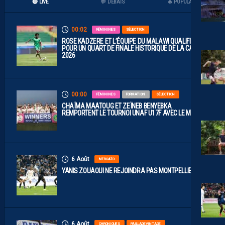
🔴 LIVE
💬 DÉBATS
🔥 POPULAIRES
00:02
FÉMININES
SÉLECTION
ROSE KADZERE ET L’ÉQUIPE DU MALAWI QUALIFIÉES
POUR UN QUART DE FINALE HISTORIQUE DE LA CAN
2026
00:00
FÉMININES
FORMATION
SÉLECTION
CHAÏMA MAATOUG ET ZEÏNEB BENYEBKA
REMPORTENT LE TOURNOI UNAF U17F AVEC LE MAROC
6 Août
MERCATO
YANIS ZOUAOUI NE REJOINDRA PAS MONTPELLIER…
6 Août
CHRONIQUES
PAILLADEVINTAGE